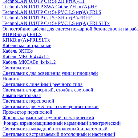
TechnoLAN U/UTP Cat 5e ZH нг(A)-HF
TechnoLAN U/UTP SWA Cat 5e ZH нг(A)-HF
TechnoLAN U/UTP Cat 5e PVC LS нг(A)-FRLS
TechnoLAN U/UTP Cat 5e ZH нг(A)-FRHF
TechnoLAN U/UTP Cat 5e PVC LS нг(A)-FRLSLTx
Огнестойкие кабели для систем пожарной безопасности на раб
КПКВнг(A)-FRLS
КПКВнг(A)-FRLSLTx
Кабели магистральные
Кабель ЗКПБз
Кабель МКСБ 4х4х1,2
Кабель МКСАБп 4х4х1,2
Светильники
Светильник для освещения улиц и площадей
Ночник
Светильник линейный реечного типа
Светильник торшерный, столбик световой
Лампа настольная
Светильник переносной
Светильник для местного освещения станков
Прожектор переносной
Фонарь карманный, ручной электрический
Фонарь взрывозащищенный карманный электрический
Светильник накладной потолочный и настенный
Светильник встраиваемый потолочный и настенный