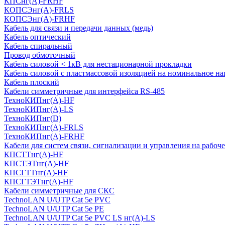
КПСнг(А)-FRHF
КОПСЭнг(А)-FRLS
КОПСЭнг(А)-FRHF
Кабель для связи и передачи данных (медь)
Кабель оптический
Кабель спиральный
Провод обмоточный
Кабель силовой < 1кВ для нестационарной прокладки
Кабель силовой с пластмассовой изоляцией на номинальное на
Кабель плоский
Кабели симметричные для интерфейса RS-485
ТеxноКИПнг(A)-HF
ТеxноКИПнг(A)-LS
ТеxноКИПнг(D)
ТехноКИПнг(A)-FRLS
ТехноКИПнг(A)-FRHF
Кабели для систем связи, сигнализации и управления на рабоч
КПСТТнг(A)-HF
КПСТЭТнг(A)-HF
КПСГТТнг(A)-HF
КПСГТЭТнг(A)-HF
Кабели симметричные для СКС
TechnoLAN U/UTP Cat 5e PVC
TechnoLAN U/UTP Cat 5e PE
TechnoLAN U/UTP Cat 5e PVC LS нг(A)-LS