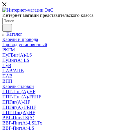
Интернет-магазин представительского класса
Каталог
Кабели и провода
Провод установочный
РКГМ
ПуГВнг(А)-LS
ПуВнг(А)-LS
ПуВ
ПАВ/АПВ
ПАВ
ВПП
Кабель силовой
ППГ-Пнг(А)-HF
ППГ-Пнг(А)-FRHF
ППГнг(А)-HF
ППГнг(А)-FRHF
ППГ Пнг(А)-HF
ВВГ-Пнг-LS(А)
ВВГ-Пнг(А)-LSLTx
ВВГ-Пнг(А)-LS