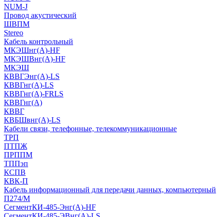
NUM-J
Провод акустический
ШВПМ
Stereo
Кабель контрольный
МКЭШнг(A)-HF
МКЭШВнг(А)-HF
МКЭШ
КВВГЭнг(А)-LS
КВВГнг(А)-LS
КВВГнг(А)-FRLS
КВВГнг(А)
КВВГ
КВБШвнг(А)-LS
Кабели связи, телефонные, телекоммуникационные
ТРП
ПТПЖ
ПРППМ
ТППэп
КСПВ
КВК-П
Кабель информационный для передачи данных, компьютерный
П274/М
СегментКИ-485-Энг(А)-HF
СегментКИ-485-ЭВнг(А)-LS