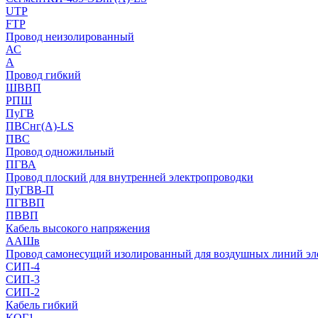
UTP
FTP
Провод неизолированный
АС
А
Провод гибкий
ШВВП
РПШ
ПуГВ
ПВСнг(А)-LS
ПВС
Провод одножильный
ПГВА
Провод плоский для внутренней электропроводки
ПуГВВ-П
ПГВВП
ПВВП
Кабель высокого напряжения
ААШв
Провод самонесущий изолированный для воздушных линий эл
СИП-4
СИП-3
СИП-2
Кабель гибкий
КОГ1