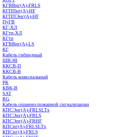
КГВВнг(А)-FRLS
КГППнг(A)-HF
КГППЭнг(A)-HF
ПуГВ
КГ-ХЛ
КГтп-ХЛ
КГтп
КГВВнг(А)-LS
КГ
Кабель гибридный
ШВЭВ
ККСВ-П
ККСВ-В
Кабель коаксиальный
РК
КВК-В
SAT
RG
Кабель охранно-пожарной сигнализации
КПСЭнг(А)-FRLSLTx
КПСЭнг(А)-FRLS
КПСЭнг(А)-FRHF
КПСнг(А)-FRLSLTx
КПСнг(А)-FRLS