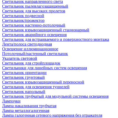
Светильник направленного света
Светильник пылевлагозащищенный
Светильник для высоких пролетов
Светильник подвесной
Светильник/прожектор
Светильник настенно-потолочный
Светильник взрывозащищенный стационарный
Светильник аварийного освещения
Светильник для встраиваемого и поверхностного монтажа
Лента/полоса светодиодная
Освещение иллюминационное
Потолочный/настенный светильник
Указатель световой
Светильник для стройплощадок
Светильники для линейных систем освещения
Светильник ориентации
Светильник грунтовый
Светильник взрывозащищенный переносной
Светильник для освещения туннелей
Светильник напольный
Светильник трубчатый для модульной системы освещения
Лампочки
Лампа накаливания трубчатая
Лампа металлогалогенная
Лампа галогенная сетевого напряжения без отражателя