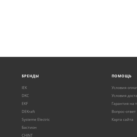
БРЕНДЫ
ПОМОЩЬ
IEK
Условия опла
DKC
Условия дост
EKF
Гарантия на 
DEKraft
Вопрос-ответ
Systeme Electric
Карта сайта
Бастион
CHINT