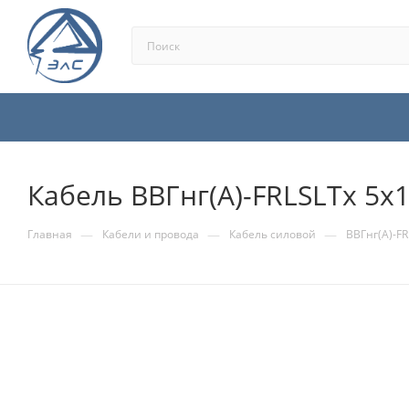
Кабель ВВГнг(А)-FRLSLTx 5х1
—
—
—
Главная
Кабели и провода
Кабель силовой
ВВГнг(А)-FR