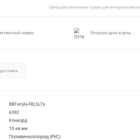
Цена действительна только для интернет-магаз
ественный сервис
Отгрузим день в день
ДОСТАВКА
ВВГнг(А)-FRLSLTx
6392
Конкорд
10 кв.мм
Поливинилхлорид (PVC)