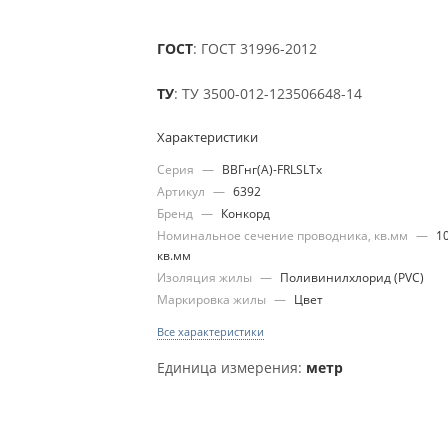
ГОСТ
: ГОСТ 31996-2012
ТУ
: ТУ 3500-012-123506648-14
Характеристики
Серия
—
ВВГнг(А)-FRLSLTx
Артикул
—
6392
Бренд
—
Конкорд
Номинальное сечение проводника, кв.мм
—
1
кв.мм
Изоляция жилы
—
Поливинилхлорид (PVC)
Маркировка жилы
—
Цвет
Все характеристики
Единица измерения:
метр