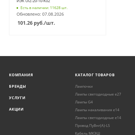
ИЭК UIZ-20-10-K02
Есть в наличии: 11628 шт.
Обновлено: 07.08.2026
101.26
руб.
/шт.
КОМПАНИЯ
КАТАЛОГ ТОВАРОВ
БРЕНДЫ
Лампочки
Лампы светодиодные е27
УСЛУГИ
Лампы G4
АКЦИИ
Лампы накаливания е14
Лампы светодиодные е14
Провод ПуВнг(А)-LS
Кабель МКЭШ