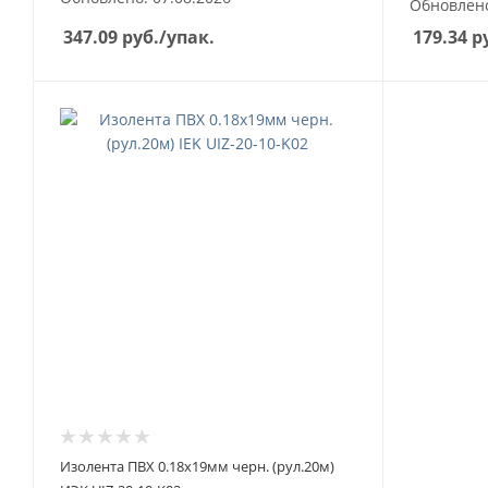
Обновлено
347.09
руб.
/упак.
179.34
ру
Изолента ПВХ 0.18х19мм черн. (рул.20м)