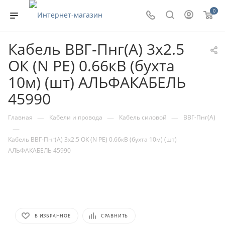
0
Кабель ВВГ-Пнг(А) 3х2.5
ОК (N PE) 0.66кВ (бухта
10м) (шт) АЛЬФАКАБЕЛЬ
45990
—
—
—
Главная
Кабели и провода
Кабель силовой
ВВГ-Пнг(А)
—
Кабель ВВГ-Пнг(А) 3х2.5 ОК (N PE) 0.66кВ (бухта 10м) (шт)
АЛЬФАКАБЕЛЬ 45990
В ИЗБРАННОЕ
СРАВНИТЬ