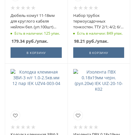
Дюбель-хомут 11-18мм
Набор трубок
для круглого кабеля
термоусадочных
нейлон бел. (уп.100шт)
тонкостен. ТТУ 2/1; 4/2; 6/3;
ИЭК UHH35-11-18-100
8/4 (ЖЗ; С; К; Ч) 20х8см
Есть в наличии: 125 упак.
Есть в наличии: 849 упак.
разноцвет. ИЭК UDRS-D2-
179.34
руб.
/упак.
98.21
руб.
/упак.
D8-10-1
В КОРЗИНУ
В КОРЗИНУ
Колодка клеммная ЗВИ-3
Изолента ПВХ 0.18х19мм