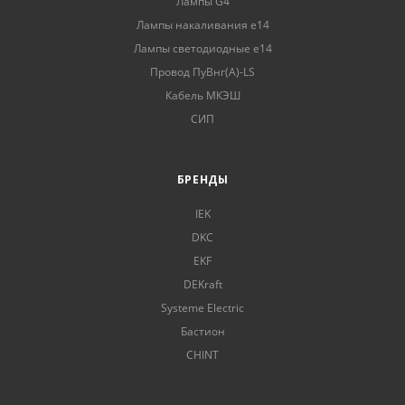
Лампы G4
Лампы накаливания е14
Лампы светодиодные е14
Провод ПуВнг(А)-LS
Кабель МКЭШ
СИП
БРЕНДЫ
IEK
DKC
EKF
DEKraft
Systeme Electric
Бастион
CHINT