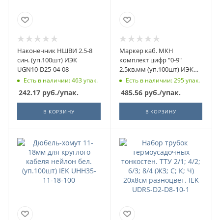
Наконечник НШВИ 2.5-8
Маркер каб. МКН
син. (уп.100шт) ИЭК
комплект цифр "0-9"
UGN10-D25-04-08
2.5кв.мм (уп.100шт) ИЭК
UMK02-02-09
Есть в наличии: 463 упак.
Есть в наличии: 295 упак.
242.17
руб.
/упак.
485.56
руб.
/упак.
В КОРЗИНУ
В КОРЗИНУ