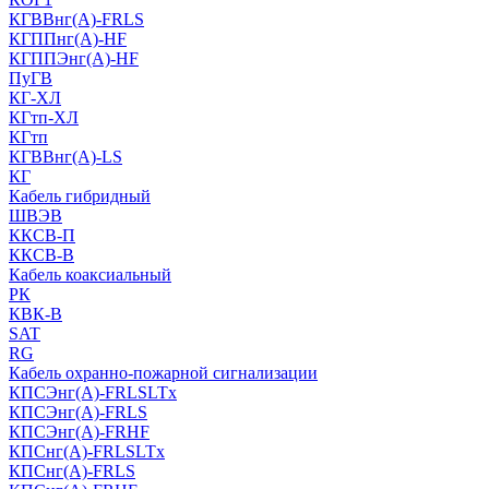
КГВВнг(А)-FRLS
КГППнг(A)-HF
КГППЭнг(A)-HF
ПуГВ
КГ-ХЛ
КГтп-ХЛ
КГтп
КГВВнг(А)-LS
КГ
Кабель гибридный
ШВЭВ
ККСВ-П
ККСВ-В
Кабель коаксиальный
РК
КВК-В
SAT
RG
Кабель охранно-пожарной сигнализации
КПСЭнг(А)-FRLSLTx
КПСЭнг(А)-FRLS
КПСЭнг(А)-FRHF
КПСнг(А)-FRLSLTx
КПСнг(А)-FRLS