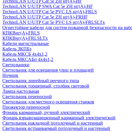
TechnoLAN U/UTP Cat 5e ZH нг(A)-HF
TechnoLAN U/UTP SWA Cat 5e ZH нг(A)-HF
TechnoLAN U/UTP Cat 5e PVC LS нг(A)-FRLS
TechnoLAN U/UTP Cat 5e ZH нг(A)-FRHF
TechnoLAN U/UTP Cat 5e PVC LS нг(A)-FRLSLTx
Огнестойкие кабели для систем пожарной безопасности на раб
КПКВнг(A)-FRLS
КПКВнг(A)-FRLSLTx
Кабели магистральные
Кабель ЗКПБз
Кабель МКСБ 4х4х1,2
Кабель МКСАБп 4х4х1,2
Светильники
Светильник для освещения улиц и площадей
Ночник
Светильник линейный реечного типа
Светильник торшерный, столбик световой
Лампа настольная
Светильник переносной
Светильник для местного освещения станков
Прожектор переносной
Фонарь карманный, ручной электрический
Фонарь взрывозащищенный карманный электрический
Светильник накладной потолочный и настенный
Светильник встраиваемый потолочный и настенный