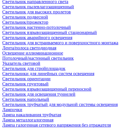
Светильник направленного света
Светильник пылевлагозащищенный
Светильник для высоких пролетов
Светильник подвесной
Светильник/прожектор
Светильник настенно-потолочный
Светильник взрывозащищенный стационарный
Светильник аварийного освещения
Светильник для встраиваемого и поверхностного монтажа
Лента/полоса светодиодная
Освещение иллюминационное
Потолочный/настенный светильник
Указатель световой
Светильник для стройплощадок
Светильники для линейных систем освещения
Светильник ориентации
Светильник грунтовый
Светильник взрывозащищенный переносной
Светильник для освещения туннелей
Светильник напольный
Светильник трубчатый для модульной системы освещения
Лампочки
Лампа накаливания трубчатая
Лампа металлогалогенная
Лампа галогенная сетевого напряжения без отражателя