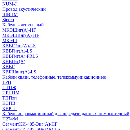
NUM-J
Провод акустический
ШВПМ
Stereo
Кабель контрольный
МКЭШнг(A)-HF
МКЭШВнг(А)-HF
МКЭШ
КВВГЭнг(А)-LS
КВВГнг(А)-LS
КВВГнг(А)-FRLS
КВВГнг(А)
КВВГ
КВБШвнг(А)-LS
Кабели связи, телефонные, телекоммуникационные
ТРП
ПТПЖ
ПРППМ
ТППэп
КСПВ
КВК-П
Кабель информационный для передачи данных, компьютерный
П274/М
СегментКИ-485-Энг(А)-HF
СегментКИ-485-ЭВнг(А)-LS