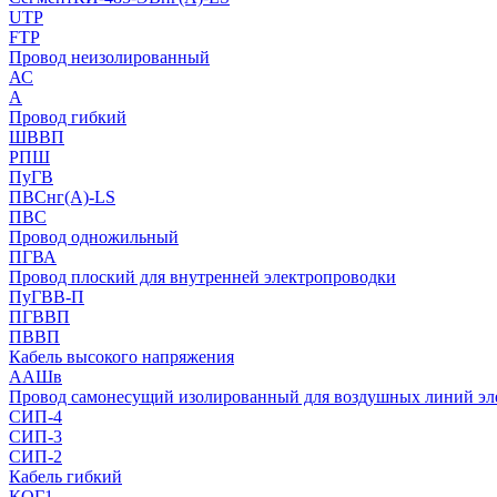
UTP
FTP
Провод неизолированный
АС
А
Провод гибкий
ШВВП
РПШ
ПуГВ
ПВСнг(А)-LS
ПВС
Провод одножильный
ПГВА
Провод плоский для внутренней электропроводки
ПуГВВ-П
ПГВВП
ПВВП
Кабель высокого напряжения
ААШв
Провод самонесущий изолированный для воздушных линий эл
СИП-4
СИП-3
СИП-2
Кабель гибкий
КОГ1