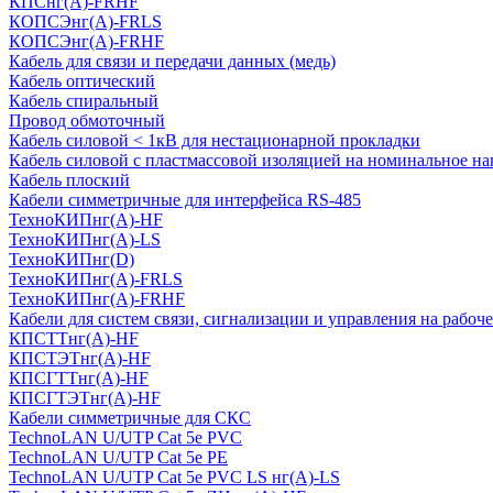
КПСнг(А)-FRHF
КОПСЭнг(А)-FRLS
КОПСЭнг(А)-FRHF
Кабель для связи и передачи данных (медь)
Кабель оптический
Кабель спиральный
Провод обмоточный
Кабель силовой < 1кВ для нестационарной прокладки
Кабель силовой с пластмассовой изоляцией на номинальное на
Кабель плоский
Кабели симметричные для интерфейса RS-485
ТеxноКИПнг(A)-HF
ТеxноКИПнг(A)-LS
ТеxноКИПнг(D)
ТехноКИПнг(A)-FRLS
ТехноКИПнг(A)-FRHF
Кабели для систем связи, сигнализации и управления на рабоч
КПСТТнг(A)-HF
КПСТЭТнг(A)-HF
КПСГТТнг(A)-HF
КПСГТЭТнг(A)-HF
Кабели симметричные для СКС
TechnoLAN U/UTP Cat 5e PVC
TechnoLAN U/UTP Cat 5e PE
TechnoLAN U/UTP Cat 5e PVC LS нг(A)-LS