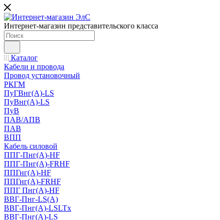
Интернет-магазин представительского класса
Каталог
Кабели и провода
Провод установочный
РКГМ
ПуГВнг(А)-LS
ПуВнг(А)-LS
ПуВ
ПАВ/АПВ
ПАВ
ВПП
Кабель силовой
ППГ-Пнг(А)-HF
ППГ-Пнг(А)-FRHF
ППГнг(А)-HF
ППГнг(А)-FRHF
ППГ Пнг(А)-HF
ВВГ-Пнг-LS(А)
ВВГ-Пнг(А)-LSLTx
ВВГ-Пнг(А)-LS