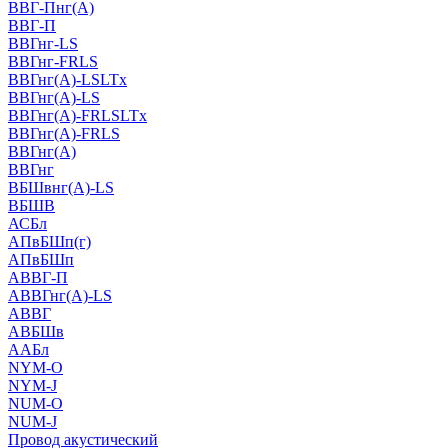
ВВГ-Пнг(А)
ВВГ-П
ВВГнг-LS
ВВГнг-FRLS
ВВГнг(А)-LSLTx
ВВГнг(А)-LS
ВВГнг(А)-FRLSLTx
ВВГнг(А)-FRLS
ВВГнг(А)
ВВГнг
ВБШвнг(А)-LS
ВБШВ
АСБл
АПвБШп(г)
АПвБШп
АВВГ-П
АВВГнг(А)-LS
АВВГ
АВБШв
ААБл
NYM-O
NYM-J
NUM-О
NUM-J
Провод акустический