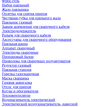
Флюс-гель
Набор паяльный
Жало паяльника
Оплетка для снятия припоя
Чистящая губка для паяльного жала
Паяльник газовый
Зажим заземления для сварочного кабеля
Электрододержатель
Разъем для сварочного кабеля
Аксессуары для сварочного оборудования
Паяльная ванна
Аппарат сварочный
Электроды сварочные
Пропановый балон
Проволока для сварочных полуавтоматов
Редуктор газовый
Паяльная станция
Горелка газосварочная
Маска сварщика
Газовая зажигалка
Отсос для припоя
Котлы и обогреватели
Тепловентилятор
Водонагреватель электрический
Электрический воздухонагреватель, навесной