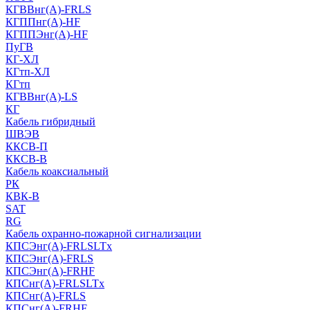
КГВВнг(А)-FRLS
КГППнг(A)-HF
КГППЭнг(A)-HF
ПуГВ
КГ-ХЛ
КГтп-ХЛ
КГтп
КГВВнг(А)-LS
КГ
Кабель гибридный
ШВЭВ
ККСВ-П
ККСВ-В
Кабель коаксиальный
РК
КВК-В
SAT
RG
Кабель охранно-пожарной сигнализации
КПСЭнг(А)-FRLSLTx
КПСЭнг(А)-FRLS
КПСЭнг(А)-FRHF
КПСнг(А)-FRLSLTx
КПСнг(А)-FRLS
КПСнг(А)-FRHF