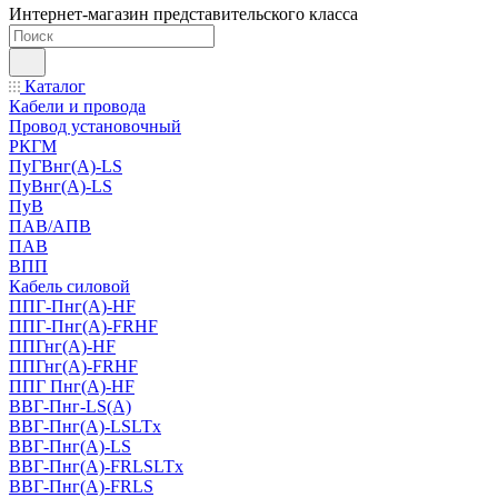
Интернет-магазин представительского класса
Каталог
Кабели и провода
Провод установочный
РКГМ
ПуГВнг(А)-LS
ПуВнг(А)-LS
ПуВ
ПАВ/АПВ
ПАВ
ВПП
Кабель силовой
ППГ-Пнг(А)-HF
ППГ-Пнг(А)-FRHF
ППГнг(А)-HF
ППГнг(А)-FRHF
ППГ Пнг(А)-HF
ВВГ-Пнг-LS(А)
ВВГ-Пнг(А)-LSLTx
ВВГ-Пнг(А)-LS
ВВГ-Пнг(А)-FRLSLTx
ВВГ-Пнг(А)-FRLS