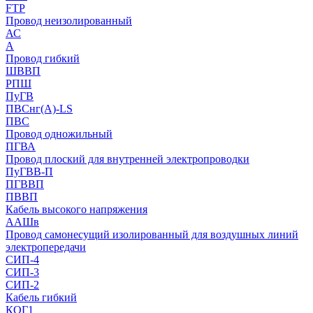
FTP
Провод неизолированный
АС
А
Провод гибкий
ШВВП
РПШ
ПуГВ
ПВСнг(А)-LS
ПВС
Провод одножильный
ПГВА
Провод плоский для внутренней электропроводки
ПуГВВ-П
ПГВВП
ПВВП
Кабель высокого напряжения
ААШв
Провод самонесущий изолированный для воздушных линий
электропередачи
СИП-4
СИП-3
СИП-2
Кабель гибкий
КОГ1