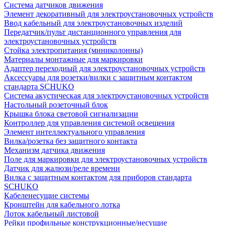
Система датчиков движения
Элемент декоративный для электроустановочных устройств
Ввод кабельный для электроустановочных изделий
Передатчик/пульт дистанционного управления для
электроустановочных устройств
Стойка электропитания (миниколонны)
Материалы монтажные для маркировки
Адаптер переходный для электроустановочных устройств
Аксессуары для розетки/вилки с защитным контактом
стандарта SCHUKO
Система акустическая для электроустановочных устройств
Настольный розеточный блок
Крышка блока световой сигнализации
Контроллер для управления системой освещения
Элемент интеллектуального управления
Вилка/розетка без защитного контакта
Механизм датчика движения
Поле для маркировки для электроустановочных устройств
Датчик для жалюзи/реле времени
Вилка с защитным контактом для приборов стандарта
SCHUKO
Кабеленесущие системы
Кронштейн для кабельного лотка
Лоток кабельный листовой
Рейки профильные конструкционные/несущие