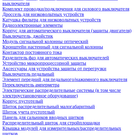
выключателя
Комплект проводки/подключения для силового выключателя
Дроссель для низковольтных устройств
Катушка фильтра для низковольтных устройств
Радиоэлектронные элементы
Корпус для автоматического выключателя (защиты двигателя)
Выключатель, джойстик
Модуль сигнальной колонны оптический
Кронштейн настенный для сигнальной колонны
Контактор постоянного тока
Разделитель фаз для автоматических выключателей
Устройство микропроцессорной защиты
Аксессуары для устройства защиты от перегрузки
Выключатель педальный
Элемент передний для педального/нажимного выключателя
Переключатель амперметра
Электрические распределительные системы (в том числе
электроустановочное оборудование)
Корпус пустотелый
Щиток распределительный малогабаритный
Щиток учета пустотелый
Панель для сальников вводных щитков
Распределительный щиток для стройплощадки
Крышка модулей для измерительных/распределительных
щитков