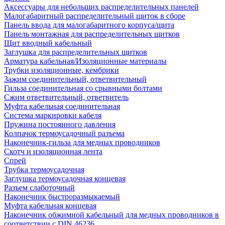
Аксессуары для небольших распределительных панелей
Малогабаритный распределительный щиток в сборе
Панель ввода для малогабаритного корпуса/щита
Панель монтажная для распределительных щитков
Щит вводный кабельный
Заглушка для распределительных щитков
Арматура кабельная/Изоляционные материалы
Трубки изоляционные, кембрики
Зажим соединительный, ответвительный
Гильза соединительная со срывными болтами
Сжим ответвительный, ответвитель
Муфта кабельная соединительная
Система маркировки кабеля
Пружина постоянного давления
Колпачок термоусадочный разъема
Наконечник-гильза для медных проводников
Скотч и изоляционная лента
Спрей
Трубка термоусадочная
Заглушка термоусадочная концевая
Разъем слаботочный
Наконечник быстроразмыкаемый
Муфта кабельная концевая
Наконечник обжимной кабельный для медных проводников в
соответствии с DIN 46236