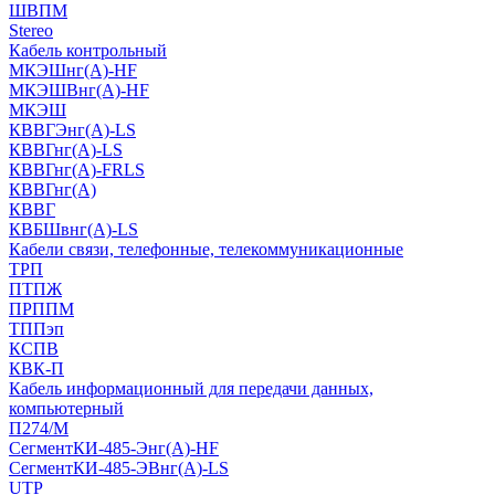
ШВПМ
Stereo
Кабель контрольный
МКЭШнг(A)-HF
МКЭШВнг(А)-HF
МКЭШ
КВВГЭнг(А)-LS
КВВГнг(А)-LS
КВВГнг(А)-FRLS
КВВГнг(А)
КВВГ
КВБШвнг(А)-LS
Кабели связи, телефонные, телекоммуникационные
ТРП
ПТПЖ
ПРППМ
ТППэп
КСПВ
КВК-П
Кабель информационный для передачи данных,
компьютерный
П274/М
СегментКИ-485-Энг(А)-HF
СегментКИ-485-ЭВнг(А)-LS
UTP