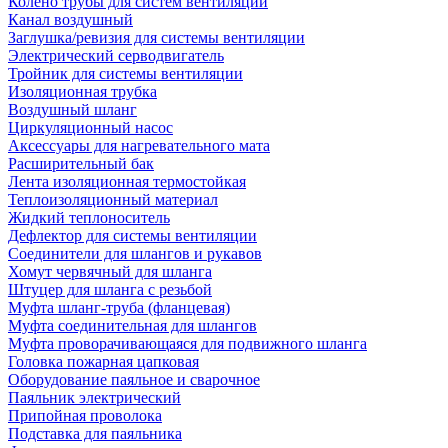
Колено трубы для систем вентиляции
Канал воздушный
Заглушка/ревизия для системы вентиляции
Электрический серводвигатель
Тройник для системы вентиляции
Изоляционная трубка
Воздушный шланг
Циркуляционный насос
Аксессуары для нагревательного мата
Расширительный бак
Лента изоляционная термостойкая
Теплоизоляционный материал
Жидкий теплоноситель
Дефлектор для системы вентиляции
Соединители для шлангов и рукавов
Хомут червячный для шланга
Штуцер для шланга с резьбой
Муфта шланг-труба (фланцевая)
Муфта соединительная для шлангов
Муфта проворачивающаяся для подвижного шланга
Головка пожарная цапковая
Оборудование паяльное и сварочное
Паяльник электрический
Припойная проволока
Подставка для паяльника