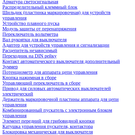
Арматура светосигнальная
Распределительный клеммный блок
Шильдик (пластинка маркировочная) для устройств
управления
Устройство плавного пуска
Модуль защиты от перенапряжения
Переключатель вольтметра
Вал рукоятки для выключателя
Адаптер для устройств управления и сигнализации
Расцепитель независимый
Переходник на DIN рейку
Контакт автоматического выключателя дополнительный
Зуммер
Потенциометр для аппарата цепи управления
Кнопка нажимная в сборе
Управляющий переключатель в сборе
Привод для силовых автоматических выключателей
электрический
Держатель маркировочной пластины аппарата для цепи
управления
Комбинированный пускатель с электронным блоком
управления
Элемент передний для грибовидной кнопки
Катушка управления пускателя, контактора
Блокировка механическая для выключателя