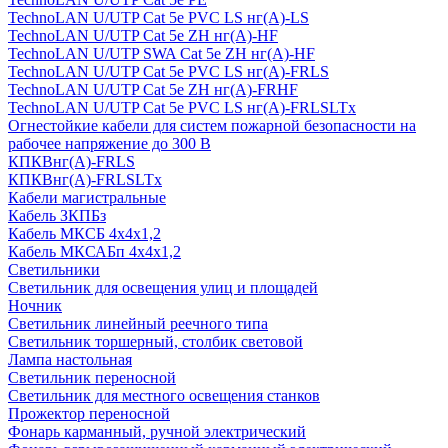
TechnoLAN U/UTP Cat 5e PVC LS нг(A)-LS
TechnoLAN U/UTP Cat 5e ZH нг(A)-HF
TechnoLAN U/UTP SWA Cat 5e ZH нг(A)-HF
TechnoLAN U/UTP Cat 5e PVC LS нг(A)-FRLS
TechnoLAN U/UTP Cat 5e ZH нг(A)-FRHF
TechnoLAN U/UTP Cat 5e PVC LS нг(A)-FRLSLTx
Огнестойкие кабели для систем пожарной безопасности на
рабочее напряжение до 300 В
КПКВнг(A)-FRLS
КПКВнг(A)-FRLSLTx
Кабели магистральные
Кабель ЗКПБз
Кабель МКСБ 4х4х1,2
Кабель МКСАБп 4х4х1,2
Светильники
Светильник для освещения улиц и площадей
Ночник
Светильник линейный реечного типа
Светильник торшерный, столбик световой
Лампа настольная
Светильник переносной
Светильник для местного освещения станков
Прожектор переносной
Фонарь карманный, ручной электрический