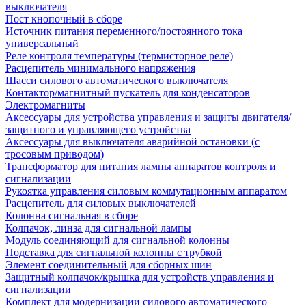
выключателя
Пост кнопочный в сборе
Источник питания переменного/постоянного тока
универсальный
Реле контроля температуры (термисторное реле)
Расцепитель минимального напряжения
Шасси силового автоматического выключателя
Контактор/магнитный пускатель для конденсаторов
Электромагниты
Аксессуары для устройства управления и защиты двигателя/
защитного и управляющего устройства
Аксессуары для выключателя аварийной остановки (с
тросовым приводом)
Трансформатор для питания лампы аппаратов контроля и
сигнализации
Рукоятка управления силовым коммутационным аппаратом
Расцепитель для силовых выключателей
Колонна сигнальная в сборе
Колпачок, линза для сигнальной лампы
Модуль соединяющий для сигнальной колонны
Подставка для сигнальной колонны с трубкой
Элемент соединительный для сборных шин
Защитный колпачок/крышка для устройств управления и
сигнализации
Комплект для модернизации силового автоматического