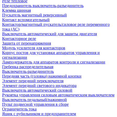
Реле тепловое
Предохранитель выключатель-разъединитель
Клемма шинная
Пускатель магнитный реверсивный
Контакт вспомогательный
Контактор/магнитный пускатель/силовое реле переменного
тока (АС)
Выключатель автоматический для защиты двигателя
Контакторное реле
Защита от перенапряжения
Модуль усилителя для контакторов
Корпус постов для установки аппаратов управления и
сигнализации
Ламподержатель для аппаратов контроля и сигнализации
Гребенка распределительная
Выключатель-разъединитель
Передняя часть (головка) нажимной кнопки
Элемент передний переключателя
Элемент передний светового индикатора
Выключатель автоматический силовой
Рукоятка управления силовым автоматическим выключателем
Выключатель педальный/нажимной
Пульт подвесной управления в сборе
Ограничитель тока
Ящик с рубильником и предохранителем