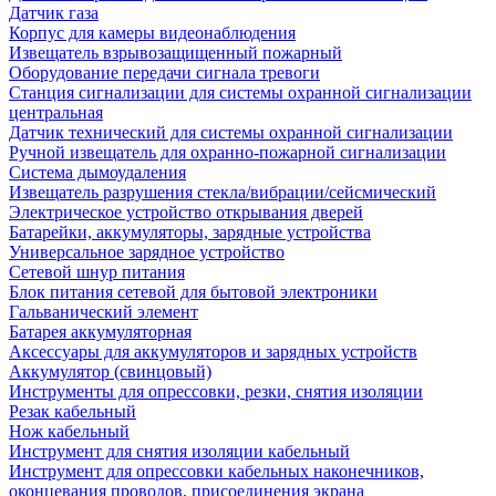
Датчик газа
Корпус для камеры видеонаблюдения
Извещатель взрывозащищенный пожарный
Оборудование передачи сигнала тревоги
Станция сигнализации для системы охранной сигнализации
центральная
Датчик технический для системы охранной сигнализации
Ручной извещатель для охранно-пожарной сигнализации
Система дымоудаления
Извещатель разрушения стекла/вибрации/сейсмический
Электрическое устройство открывания дверей
Батарейки, аккумуляторы, зарядные устройства
Универсальное зарядное устройство
Сетевой шнур питания
Блок питания сетевой для бытовой электроники
Гальванический элемент
Батарея аккумуляторная
Аксессуары для аккумуляторов и зарядных устройств
Аккумулятор (свинцовый)
Инструменты для опрессовки, резки, снятия изоляции
Резак кабельный
Нож кабельный
Инструмент для снятия изоляции кабельный
Инструмент для опрессовки кабельных наконечников,
оконцевания проводов, присоединения экрана