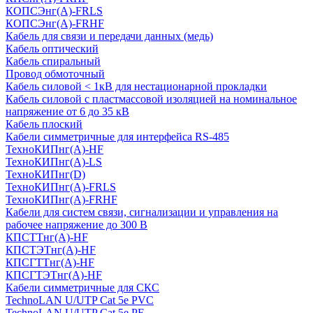
КОПСЭнг(А)-FRLS
КОПСЭнг(А)-FRHF
Кабель для связи и передачи данных (медь)
Кабель оптический
Кабель спиральный
Провод обмоточный
Кабель силовой < 1кВ для нестационарной прокладки
Кабель силовой с пластмассовой изоляцией на номинальное
напряжение от 6 до 35 кВ
Кабель плоский
Кабели симметричные для интерфейса RS-485
ТеxноКИПнг(A)-HF
ТеxноКИПнг(A)-LS
ТеxноКИПнг(D)
ТехноКИПнг(A)-FRLS
ТехноКИПнг(A)-FRHF
Кабели для систем связи, сигнализации и управления на
рабочее напряжение до 300 В
КПСТТнг(A)-HF
КПСТЭТнг(A)-HF
КПСГТТнг(A)-HF
КПСГТЭТнг(A)-HF
Кабели симметричные для СКС
TechnoLAN U/UTP Cat 5e PVC
TechnoLAN U/UTP Cat 5e PE