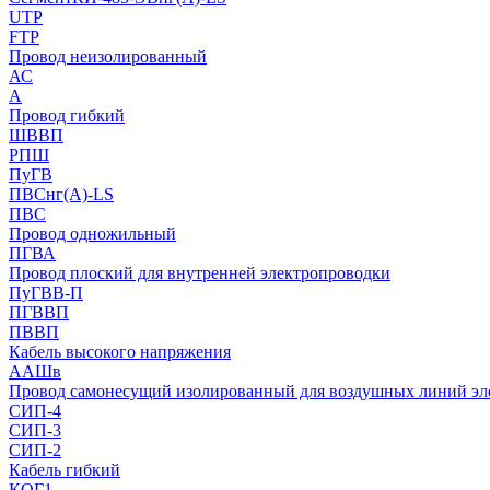
UTP
FTP
Провод неизолированный
АС
А
Провод гибкий
ШВВП
РПШ
ПуГВ
ПВСнг(А)-LS
ПВС
Провод одножильный
ПГВА
Провод плоский для внутренней электропроводки
ПуГВВ-П
ПГВВП
ПВВП
Кабель высокого напряжения
ААШв
Провод самонесущий изолированный для воздушных линий эл
СИП-4
СИП-3
СИП-2
Кабель гибкий
КОГ1