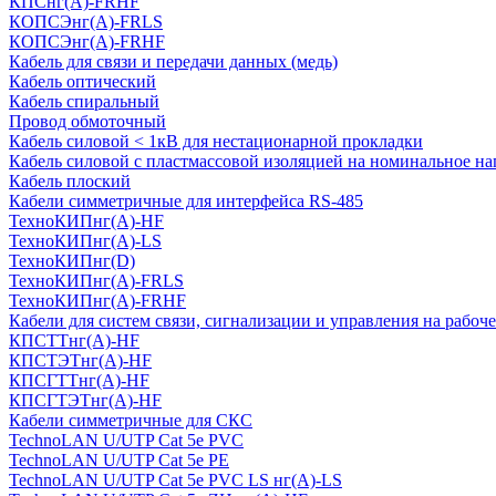
КПСнг(А)-FRHF
КОПСЭнг(А)-FRLS
КОПСЭнг(А)-FRHF
Кабель для связи и передачи данных (медь)
Кабель оптический
Кабель спиральный
Провод обмоточный
Кабель силовой < 1кВ для нестационарной прокладки
Кабель силовой с пластмассовой изоляцией на номинальное на
Кабель плоский
Кабели симметричные для интерфейса RS-485
ТеxноКИПнг(A)-HF
ТеxноКИПнг(A)-LS
ТеxноКИПнг(D)
ТехноКИПнг(A)-FRLS
ТехноКИПнг(A)-FRHF
Кабели для систем связи, сигнализации и управления на рабоч
КПСТТнг(A)-HF
КПСТЭТнг(A)-HF
КПСГТТнг(A)-HF
КПСГТЭТнг(A)-HF
Кабели симметричные для СКС
TechnoLAN U/UTP Cat 5e PVC
TechnoLAN U/UTP Cat 5e PE
TechnoLAN U/UTP Cat 5e PVC LS нг(A)-LS