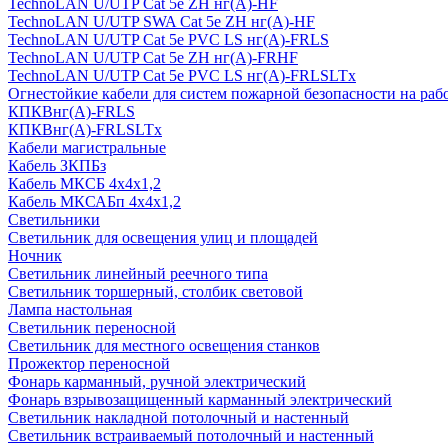
TechnoLAN U/UTP Cat 5e ZH нг(A)-HF
TechnoLAN U/UTP SWA Cat 5e ZH нг(A)-HF
TechnoLAN U/UTP Cat 5e PVC LS нг(A)-FRLS
TechnoLAN U/UTP Cat 5e ZH нг(A)-FRHF
TechnoLAN U/UTP Cat 5e PVC LS нг(A)-FRLSLTx
Огнестойкие кабели для систем пожарной безопасности на раб
КПКВнг(A)-FRLS
КПКВнг(A)-FRLSLTx
Кабели магистральные
Кабель ЗКПБз
Кабель МКСБ 4х4х1,2
Кабель МКСАБп 4х4х1,2
Светильники
Светильник для освещения улиц и площадей
Ночник
Светильник линейный реечного типа
Светильник торшерный, столбик световой
Лампа настольная
Светильник переносной
Светильник для местного освещения станков
Прожектор переносной
Фонарь карманный, ручной электрический
Фонарь взрывозащищенный карманный электрический
Светильник накладной потолочный и настенный
Светильник встраиваемый потолочный и настенный