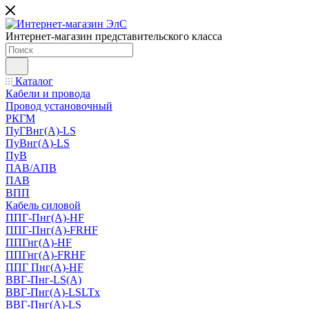
Интернет-магазин представительского класса
Каталог
Кабели и провода
Провод установочный
РКГМ
ПуГВнг(А)-LS
ПуВнг(А)-LS
ПуВ
ПАВ/АПВ
ПАВ
ВПП
Кабель силовой
ППГ-Пнг(А)-HF
ППГ-Пнг(А)-FRHF
ППГнг(А)-HF
ППГнг(А)-FRHF
ППГ Пнг(А)-HF
ВВГ-Пнг-LS(А)
ВВГ-Пнг(А)-LSLTx
ВВГ-Пнг(А)-LS