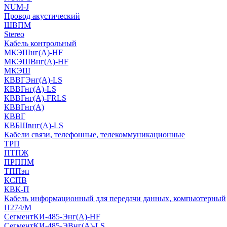
NUM-J
Провод акустический
ШВПМ
Stereo
Кабель контрольный
МКЭШнг(A)-HF
МКЭШВнг(А)-HF
МКЭШ
КВВГЭнг(А)-LS
КВВГнг(А)-LS
КВВГнг(А)-FRLS
КВВГнг(А)
КВВГ
КВБШвнг(А)-LS
Кабели связи, телефонные, телекоммуникационные
ТРП
ПТПЖ
ПРППМ
ТППэп
КСПВ
КВК-П
Кабель информационный для передачи данных, компьютерный
П274/М
СегментКИ-485-Энг(А)-HF
СегментКИ-485-ЭВнг(А)-LS