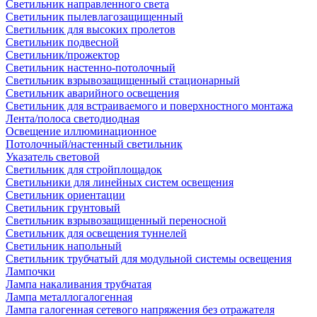
Светильник направленного света
Светильник пылевлагозащищенный
Светильник для высоких пролетов
Светильник подвесной
Светильник/прожектор
Светильник настенно-потолочный
Светильник взрывозащищенный стационарный
Светильник аварийного освещения
Светильник для встраиваемого и поверхностного монтажа
Лента/полоса светодиодная
Освещение иллюминационное
Потолочный/настенный светильник
Указатель световой
Светильник для стройплощадок
Светильники для линейных систем освещения
Светильник ориентации
Светильник грунтовый
Светильник взрывозащищенный переносной
Светильник для освещения туннелей
Светильник напольный
Светильник трубчатый для модульной системы освещения
Лампочки
Лампа накаливания трубчатая
Лампа металлогалогенная
Лампа галогенная сетевого напряжения без отражателя