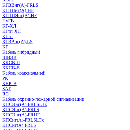
КГВВнг(А)-FRLS
КГППнг(A)-HF
КГППЭнг(A)-HF
ПуГВ
КГ-ХЛ
КГтп-ХЛ
КГтп
КГВВнг(А)-LS
КГ
Кабель гибридный
ШВЭВ
ККСВ-П
ККСВ-В
Кабель коаксиальный
РК
КВК-В
SAT
RG
Кабель охранно-пожарной сигнализации
КПСЭнг(А)-FRLSLTx
КПСЭнг(А)-FRLS
КПСЭнг(А)-FRHF
КПСнг(А)-FRLSLTx
КПСнг(А)-FRLS