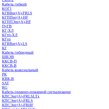
Кабель гибкий
КОГ1
КГВВнг(А)-FRLS
КГППнг(A)-HF
КГППЭнг(A)-HF
ПуГВ
КГ-ХЛ
КГтп-ХЛ
КГтп
КГВВнг(А)-LS
КГ
Кабель гибридный
ШВЭВ
ККСВ-П
ККСВ-В
Кабель коаксиальный
РК
КВК-В
SAT
RG
Кабель охранно-пожарной сигнализации
КПСЭнг(А)-FRLSLTx
КПСЭнг(А)-FRLS
КПСЭнг(А)-FRHF