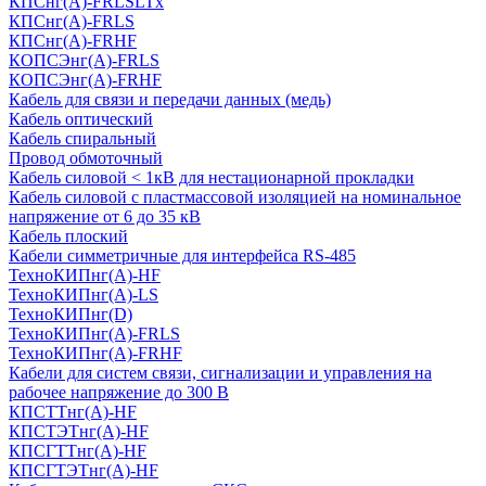
КПСнг(А)-FRLSLTx
КПСнг(А)-FRLS
КПСнг(А)-FRHF
КОПСЭнг(А)-FRLS
КОПСЭнг(А)-FRHF
Кабель для связи и передачи данных (медь)
Кабель оптический
Кабель спиральный
Провод обмоточный
Кабель силовой < 1кВ для нестационарной прокладки
Кабель силовой с пластмассовой изоляцией на номинальное
напряжение от 6 до 35 кВ
Кабель плоский
Кабели симметричные для интерфейса RS-485
ТеxноКИПнг(A)-HF
ТеxноКИПнг(A)-LS
ТеxноКИПнг(D)
ТехноКИПнг(A)-FRLS
ТехноКИПнг(A)-FRHF
Кабели для систем связи, сигнализации и управления на
рабочее напряжение до 300 В
КПСТТнг(A)-HF
КПСТЭТнг(A)-HF
КПСГТТнг(A)-HF
КПСГТЭТнг(A)-HF