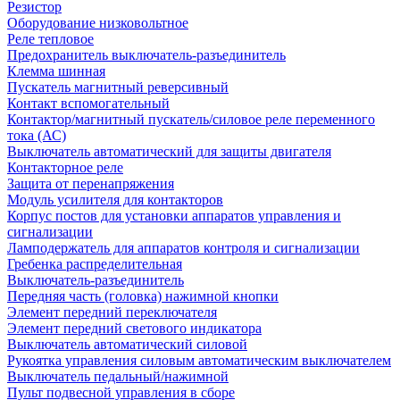
Резистор
Оборудование низковольтное
Реле тепловое
Предохранитель выключатель-разъединитель
Клемма шинная
Пускатель магнитный реверсивный
Контакт вспомогательный
Контактор/магнитный пускатель/силовое реле переменного
тока (АС)
Выключатель автоматический для защиты двигателя
Контакторное реле
Защита от перенапряжения
Модуль усилителя для контакторов
Корпус постов для установки аппаратов управления и
сигнализации
Ламподержатель для аппаратов контроля и сигнализации
Гребенка распределительная
Выключатель-разъединитель
Передняя часть (головка) нажимной кнопки
Элемент передний переключателя
Элемент передний светового индикатора
Выключатель автоматический силовой
Рукоятка управления силовым автоматическим выключателем
Выключатель педальный/нажимной
Пульт подвесной управления в сборе