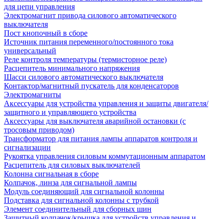
для цепи управления
Электромагнит привода силового автоматического
выключателя
Пост кнопочный в сборе
Источник питания переменного/постоянного тока
универсальный
Реле контроля температуры (термисторное реле)
Расцепитель минимального напряжения
Шасси силового автоматического выключателя
Контактор/магнитный пускатель для конденсаторов
Электромагниты
Аксессуары для устройства управления и защиты двигателя/
защитного и управляющего устройства
Аксессуары для выключателя аварийной остановки (с
тросовым приводом)
Трансформатор для питания лампы аппаратов контроля и
сигнализации
Рукоятка управления силовым коммутационным аппаратом
Расцепитель для силовых выключателей
Колонна сигнальная в сборе
Колпачок, линза для сигнальной лампы
Модуль соединяющий для сигнальной колонны
Подставка для сигнальной колонны с трубкой
Элемент соединительный для сборных шин
Защитный колпачок/крышка для устройств управления и