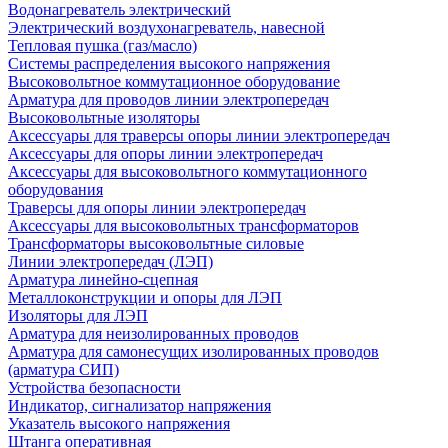
Водонагреватель электрический
Электрический воздухонагреватель, навесной
Тепловая пушка (газ/масло)
Системы распределения высокого напряжения
Высоковольтное коммутационное оборудование
Арматура для проводов линии электропередач
Высоковольтные изоляторы
Аксессуары для траверсы опоры линии электропередач
Аксессуары для опоры линии электропередач
Аксессуары для высоковольтного коммутационного
оборудования
Траверсы для опоры линии электропередач
Аксессуары для высоковольтных трансформаторов
Трансформаторы высоковольтные силовые
Линии электропередач (ЛЭП)
Арматура линейно-сцепная
Металлоконструкции и опоры для ЛЭП
Изоляторы для ЛЭП
Арматура для неизолированных проводов
Арматура для самонесущих изолированных проводов
(арматура СИП)
Устройства безопасности
Индикатор, сигнализатор напряжения
Указатель высокого напряжения
Штанга оперативная