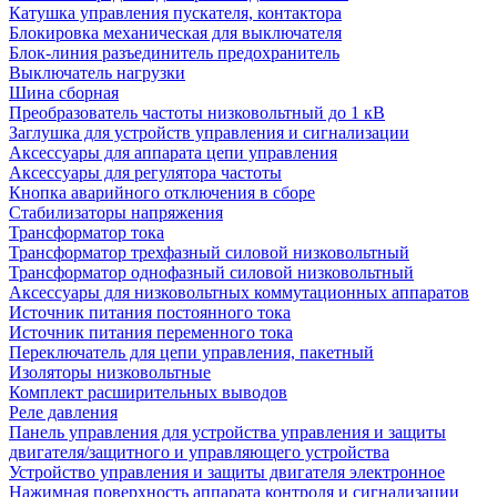
Катушка управления пускателя, контактора
Блокировка механическая для выключателя
Блок-линия разъединитель предохранитель
Выключатель нагрузки
Шина сборная
Преобразователь частоты низковольтный до 1 кВ
Заглушка для устройств управления и сигнализации
Аксессуары для аппарата цепи управления
Аксессуары для регулятора частоты
Кнопка аварийного отключения в сборе
Стабилизаторы напряжения
Трансформатор тока
Трансформатор трехфазный силовой низковольтный
Трансформатор однофазный силовой низковольтный
Аксессуары для низковольтных коммутационных аппаратов
Источник питания постоянного тока
Источник питания переменного тока
Переключатель для цепи управления, пакетный
Изоляторы низковольтные
Комплект расширительных выводов
Реле давления
Панель управления для устройства управления и защиты
двигателя/защитного и управляющего устройства
Устройство управления и защиты двигателя электронное
Нажимная поверхность аппарата контроля и сигнализации