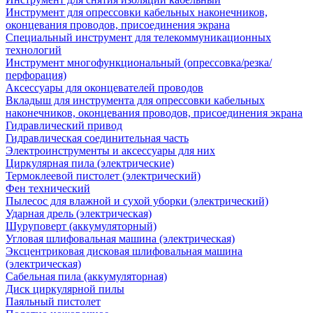
Инструмент для опрессовки кабельных наконечников,
оконцевания проводов, присоединения экрана
Специальный инструмент для телекоммуникационных
технологий
Инструмент многофункциональный (опрессовка/резка/
перфорация)
Аксессуары для оконцевателей проводов
Вкладыш для инструмента для опрессовки кабельных
наконечников, оконцевания проводов, присоединения экрана
Гидравлический привод
Гидравлическая соединительная часть
Электроинструменты и аксессуары для них
Циркулярная пила (электрические)
Термоклеевой пистолет (электрический)
Фен технический
Пылесос для влажной и сухой уборки (электрический)
Ударная дрель (электрическая)
Шуруповерт (аккумуляторный)
Угловая шлифовальная машина (электрическая)
Эксцентриковая дисковая шлифовальная машина
(электрическая)
Сабельная пила (аккумуляторная)
Диск циркулярной пилы
Паяльный пистолет