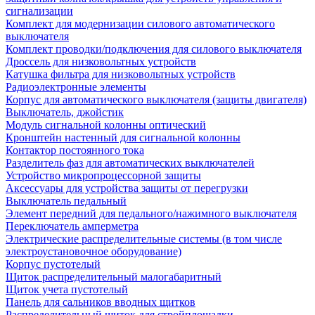
сигнализации
Комплект для модернизации силового автоматического
выключателя
Комплект проводки/подключения для силового выключателя
Дроссель для низковольтных устройств
Катушка фильтра для низковольтных устройств
Радиоэлектронные элементы
Корпус для автоматического выключателя (защиты двигателя)
Выключатель, джойстик
Модуль сигнальной колонны оптический
Кронштейн настенный для сигнальной колонны
Контактор постоянного тока
Разделитель фаз для автоматических выключателей
Устройство микропроцессорной защиты
Аксессуары для устройства защиты от перегрузки
Выключатель педальный
Элемент передний для педального/нажимного выключателя
Переключатель амперметра
Электрические распределительные системы (в том числе
электроустановочное оборудование)
Корпус пустотелый
Щиток распределительный малогабаритный
Щиток учета пустотелый
Панель для сальников вводных щитков
Распределительный щиток для стройплощадки