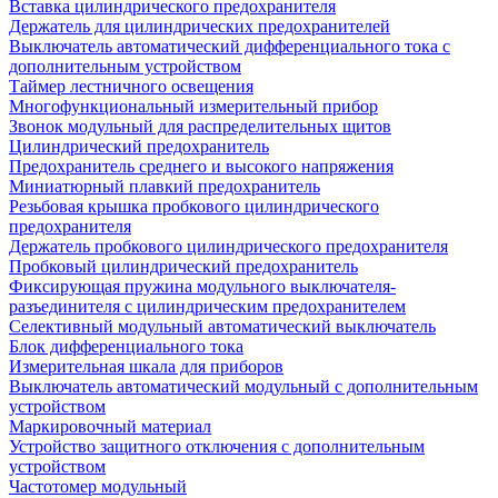
Вставка цилиндрического предохранителя
Держатель для цилиндрических предохранителей
Выключатель автоматический дифференциального тока с
дополнительным устройством
Таймер лестничного освещения
Многофункциональный измерительный прибор
Звонок модульный для распределительных щитов
Цилиндрический предохранитель
Предохранитель среднего и высокого напряжения
Миниатюрный плавкий предохранитель
Резьбовая крышка пробкового цилиндрического
предохранителя
Держатель пробкового цилиндрического предохранителя
Пробковый цилиндрический предохранитель
Фиксирующая пружина модульного выключателя-
разъединителя с цилиндрическим предохранителем
Селективный модульный автоматический выключатель
Блок дифференциального тока
Измерительная шкала для приборов
Выключатель автоматический модульный с дополнительным
устройством
Маркировочный материал
Устройство защитного отключения с дополнительным
устройством
Частотомер модульный