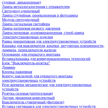
судовые, авиационные)
Лампа металлогалогенная с отражателем
Светодиод одиночный
Лампа студийная, проекционная и фотолампа
Модуль светодиодный
Лампа сигнальная светофора
Лампа натриевая низкого давления
Лампа неоновая, иллюминационная, строб-лампа
Электроустановочные изделия
Рамка декоративная для электроустановочных устройств
Крышка для выключателя, кнопки, регулятора освещенности,
диммера, переключателя жалюзи
Основание для открытого монтажа
Вставка/крышка для коммуникационных технологий
Блок "Выключатель-розетка"
Диммер
Кнопка нажимная
Корпус накладной для открытого монтажа
электроустановочных устройств
Реле времени механическое для электроустановочных
устройств
Розетка силовая (штепсельная)
Датчик движения комплектный
Выключатель сумеречный (фотореле)
Вставка светящаяся для электроустановочных устройств