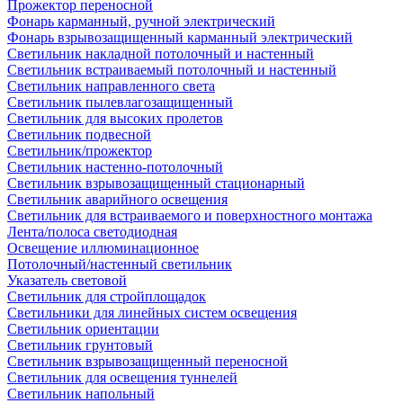
Прожектор переносной
Фонарь карманный, ручной электрический
Фонарь взрывозащищенный карманный электрический
Светильник накладной потолочный и настенный
Светильник встраиваемый потолочный и настенный
Светильник направленного света
Светильник пылевлагозащищенный
Светильник для высоких пролетов
Светильник подвесной
Светильник/прожектор
Светильник настенно-потолочный
Светильник взрывозащищенный стационарный
Светильник аварийного освещения
Светильник для встраиваемого и поверхностного монтажа
Лента/полоса светодиодная
Освещение иллюминационное
Потолочный/настенный светильник
Указатель световой
Светильник для стройплощадок
Светильники для линейных систем освещения
Светильник ориентации
Светильник грунтовый
Светильник взрывозащищенный переносной
Светильник для освещения туннелей
Светильник напольный