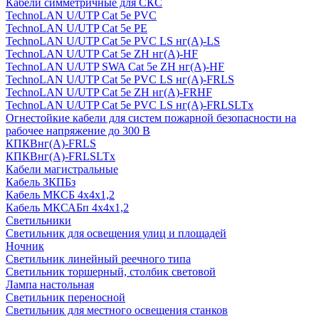
Кабели симметричные для СКС
TechnoLAN U/UTP Cat 5e PVC
TechnoLAN U/UTP Cat 5e PE
TechnoLAN U/UTP Cat 5e PVC LS нг(A)-LS
TechnoLAN U/UTP Cat 5e ZH нг(A)-HF
TechnoLAN U/UTP SWA Cat 5e ZH нг(A)-HF
TechnoLAN U/UTP Cat 5e PVC LS нг(A)-FRLS
TechnoLAN U/UTP Cat 5e ZH нг(A)-FRHF
TechnoLAN U/UTP Cat 5e PVC LS нг(A)-FRLSLTx
Огнестойкие кабели для систем пожарной безопасности на
рабочее напряжение до 300 В
КПКВнг(A)-FRLS
КПКВнг(A)-FRLSLTx
Кабели магистральные
Кабель ЗКПБз
Кабель МКСБ 4х4х1,2
Кабель МКСАБп 4х4х1,2
Светильники
Светильник для освещения улиц и площадей
Ночник
Светильник линейный реечного типа
Светильник торшерный, столбик световой
Лампа настольная
Светильник переносной
Светильник для местного освещения станков