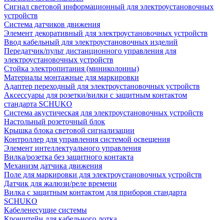
Сигнал световой информационный для электроустановочных
устройств
Система датчиков движения
Элемент декоративный для электроустановочных устройств
Ввод кабельный для электроустановочных изделий
Передатчик/пульт дистанционного управления для
электроустановочных устройств
Стойка электропитания (миниколонны)
Материалы монтажные для маркировки
Адаптер переходный для электроустановочных устройств
Аксессуары для розетки/вилки с защитным контактом
стандарта SCHUKO
Система акустическая для электроустановочных устройств
Настольный розеточный блок
Крышка блока световой сигнализации
Контроллер для управления системой освещения
Элемент интеллектуального управления
Вилка/розетка без защитного контакта
Механизм датчика движения
Поле для маркировки для электроустановочных устройств
Датчик для жалюзи/реле времени
Вилка с защитным контактом для приборов стандарта
SCHUKO
Кабеленесущие системы
Кронштейн для кабельного лотка