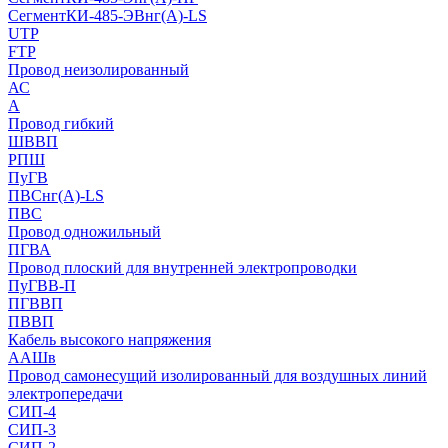
СегментКИ-485-ЭВнг(А)-LS
UTP
FTP
Провод неизолированный
АС
А
Провод гибкий
ШВВП
РПШ
ПуГВ
ПВСнг(А)-LS
ПВС
Провод одножильный
ПГВА
Провод плоский для внутренней электропроводки
ПуГВВ-П
ПГВВП
ПВВП
Кабель высокого напряжения
ААШв
Провод самонесущий изолированный для воздушных линий
электропередачи
СИП-4
СИП-3
СИП-2