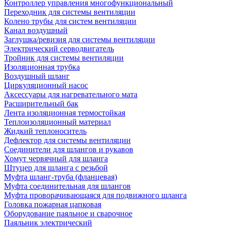
Контроллер управления многофункциональный
Переходник для системы вентиляции
Колено трубы для систем вентиляции
Канал воздушный
Заглушка/ревизия для системы вентиляции
Электрический серводвигатель
Тройник для системы вентиляции
Изоляционная трубка
Воздушный шланг
Циркуляционный насос
Аксессуары для нагревательного мата
Расширительный бак
Лента изоляционная термостойкая
Теплоизоляционный материал
Жидкий теплоноситель
Дефлектор для системы вентиляции
Соединители для шлангов и рукавов
Хомут червячный для шланга
Штуцер для шланга с резьбой
Муфта шланг-труба (фланцевая)
Муфта соединительная для шлангов
Муфта проворачивающаяся для подвижного шланга
Головка пожарная цапковая
Оборудование паяльное и сварочное
Паяльник электрический