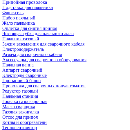
Припойная проволока
Подставка для паяльника
Флюс-гель
Набор паяльный
Жало паяльника
Оплетка для снятия припоя
Чистящая губка для паяльного жала
Паяльник газовый
Зажим заземления для сварочного кабеля
Электрододержатель
Разъем для сварочного кабеля
Аксессуары для сварочного оборудования
Паяльная ванна
Аппарат сварочный
Электроды сварочные
Пропановый балон
Проволока для сварочных полуавтоматов
Редуктор газовый
Паяльная станция
Горелка газосварочная
Маска сварщика
Газовая зажигалка
Отсос для припоя
Котлы и обогреватели
Тепловентилятор