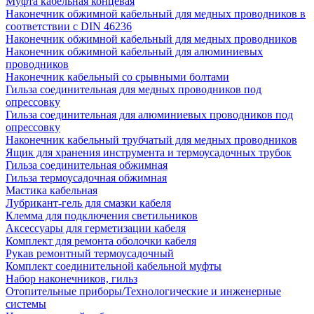
Муфта кабельная концевая
Наконечник обжимной кабельный для медных проводников в
соответствии с DIN 46236
Наконечник обжимной кабельный для медных проводников
Наконечник обжимной кабельный для алюминиевых
проводников
Наконечник кабельный со срывными болтами
Гильза соединительная для медных проводников под
опрессовку
Гильза соединительная для алюминиевых проводников под
опрессовку
Наконечник кабельный трубчатый для медных проводников
Ящик для хранения инструмента и термоусадочных трубок
Гильза соединительная обжимная
Гильза термоусадочная обжимная
Мастика кабельная
Лубрикант-гель для смазки кабеля
Клемма для подключения светильников
Аксессуары для герметизации кабеля
Комплект для ремонта оболочки кабеля
Рукав ремонтный термоусадочный
Комплект соединительной кабельной муфты
Набор наконечников, гильз
Отопительные приборы/Технологические и инженерные
системы