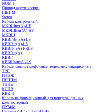
NUM-J
Провод акустический
ШВПМ
Stereo
Кабель контрольный
МКЭШнг(A)-HF
МКЭШВнг(А)-HF
МКЭШ
КВВГЭнг(А)-LS
КВВГнг(А)-LS
КВВГнг(А)-FRLS
КВВГнг(А)
КВВГ
КВБШвнг(А)-LS
Кабели связи, телефонные, телекоммуникационные
ТРП
ПТПЖ
ПРППМ
ТППэп
КСПВ
КВК-П
Кабель информационный для передачи данных,
компьютерный
П274/М
СегментКИ-485-Энг(А)-HF