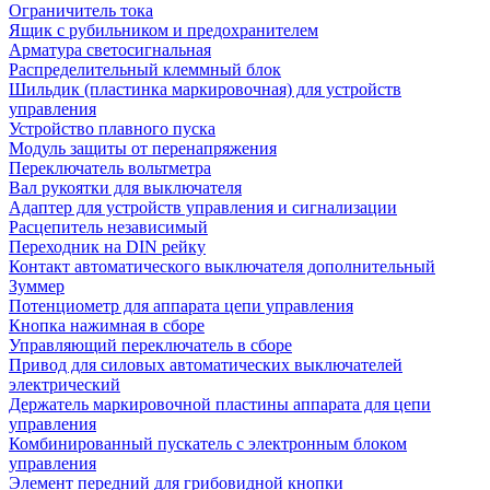
Ограничитель тока
Ящик с рубильником и предохранителем
Арматура светосигнальная
Распределительный клеммный блок
Шильдик (пластинка маркировочная) для устройств
управления
Устройство плавного пуска
Модуль защиты от перенапряжения
Переключатель вольтметра
Вал рукоятки для выключателя
Адаптер для устройств управления и сигнализации
Расцепитель независимый
Переходник на DIN рейку
Контакт автоматического выключателя дополнительный
Зуммер
Потенциометр для аппарата цепи управления
Кнопка нажимная в сборе
Управляющий переключатель в сборе
Привод для силовых автоматических выключателей
электрический
Держатель маркировочной пластины аппарата для цепи
управления
Комбинированный пускатель с электронным блоком
управления
Элемент передний для грибовидной кнопки