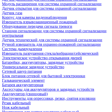
Модуль расширения для системы охранной сигнализации
Датчик открытия для системы охранной сигнализации
Датчик газа
Корпус для камеры видеонаблюдения
Извещатель взрывозащищенный пожарный
Оборудование передачи сигнала тревоги
Станция сигнализации для системы охранной сигнализации
центральная
Датчик технический для системы охранной сигнализации
Ручной извещатель для охранно-пожарной сигнализации
Система дымоудаления
Извещатель разрушения стекла/вибрации/сейсмический
Электрическое устройство открывания дверей
Батарейки, аккумуляторы, зарядные устройства
Универсальное зарядное устройство
Сетевой шнур питания
Блок питания сетевой для бытовой электроники
Гальванический элемент
Батарея аккумуляторная
Аксессуары для аккумуляторов и зарядных устройств
Аккумулятор (свинцовый)
Инструменты для опрессовки, резки, снятия изоляции
Резак кабельный
Нож кабельный
Инструмент для снятия изоляции кабельный