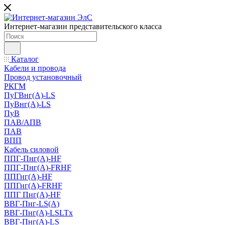
Интернет-магазин представительского класса
Каталог
Кабели и провода
Провод установочный
РКГМ
ПуГВнг(А)-LS
ПуВнг(А)-LS
ПуВ
ПАВ/АПВ
ПАВ
ВПП
Кабель силовой
ППГ-Пнг(А)-HF
ППГ-Пнг(А)-FRHF
ППГнг(А)-HF
ППГнг(А)-FRHF
ППГ Пнг(А)-HF
ВВГ-Пнг-LS(А)
ВВГ-Пнг(А)-LSLTx
ВВГ-Пнг(А)-LS