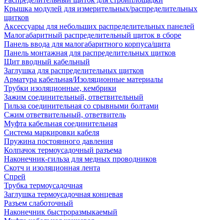
Крышка модулей для измерительных/распределительных
щитков
Аксессуары для небольших распределительных панелей
Малогабаритный распределительный щиток в сборе
Панель ввода для малогабаритного корпуса/щита
Панель монтажная для распределительных щитков
Щит вводный кабельный
Заглушка для распределительных щитков
Арматура кабельная/Изоляционные материалы
Трубки изоляционные, кембрики
Зажим соединительный, ответвительный
Гильза соединительная со срывными болтами
Сжим ответвительный, ответвитель
Муфта кабельная соединительная
Система маркировки кабеля
Пружина постоянного давления
Колпачок термоусадочный разъема
Наконечник-гильза для медных проводников
Скотч и изоляционная лента
Спрей
Трубка термоусадочная
Заглушка термоусадочная концевая
Разъем слаботочный
Наконечник быстроразмыкаемый