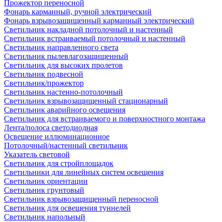
Прожектор переносной
Фонарь карманный, ручной электрический
Фонарь взрывозащищенный карманный электрический
Светильник накладной потолочный и настенный
Светильник встраиваемый потолочный и настенный
Светильник направленного света
Светильник пылевлагозащищенный
Светильник для высоких пролетов
Светильник подвесной
Светильник/прожектор
Светильник настенно-потолочный
Светильник взрывозащищенный стационарный
Светильник аварийного освещения
Светильник для встраиваемого и поверхностного монтажа
Лента/полоса светодиодная
Освещение иллюминационное
Потолочный/настенный светильник
Указатель световой
Светильник для стройплощадок
Светильники для линейных систем освещения
Светильник ориентации
Светильник грунтовый
Светильник взрывозащищенный переносной
Светильник для освещения туннелей
Светильник напольный