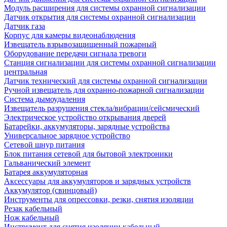
Модуль расширения для системы охранной сигнализации
Датчик открытия для системы охранной сигнализации
Датчик газа
Корпус для камеры видеонаблюдения
Извещатель взрывозащищенный пожарный
Оборудование передачи сигнала тревоги
Станция сигнализации для системы охранной сигнализации
центральная
Датчик технический для системы охранной сигнализации
Ручной извещатель для охранно-пожарной сигнализации
Система дымоудаления
Извещатель разрушения стекла/вибрации/сейсмический
Электрическое устройство открывания дверей
Батарейки, аккумуляторы, зарядные устройства
Универсальное зарядное устройство
Сетевой шнур питания
Блок питания сетевой для бытовой электроники
Гальванический элемент
Батарея аккумуляторная
Аксессуары для аккумуляторов и зарядных устройств
Аккумулятор (свинцовый)
Инструменты для опрессовки, резки, снятия изоляции
Резак кабельный
Нож кабельный
Инструмент для снятия изоляции кабельный