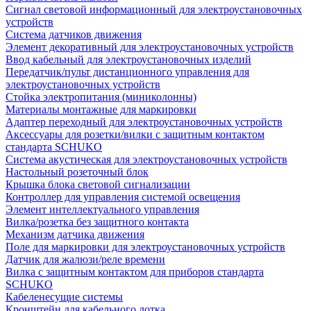
Сигнал световой информационный для электроустановочных
устройств
Система датчиков движения
Элемент декоративный для электроустановочных устройств
Ввод кабельный для электроустановочных изделий
Передатчик/пульт дистанционного управления для
электроустановочных устройств
Стойка электропитания (миниколонны)
Материалы монтажные для маркировки
Адаптер переходный для электроустановочных устройств
Аксессуары для розетки/вилки с защитным контактом
стандарта SCHUKO
Система акустическая для электроустановочных устройств
Настольный розеточный блок
Крышка блока световой сигнализации
Контроллер для управления системой освещения
Элемент интеллектуального управления
Вилка/розетка без защитного контакта
Механизм датчика движения
Поле для маркировки для электроустановочных устройств
Датчик для жалюзи/реле времени
Вилка с защитным контактом для приборов стандарта
SCHUKO
Кабеленесущие системы
Кронштейн для кабельного лотка