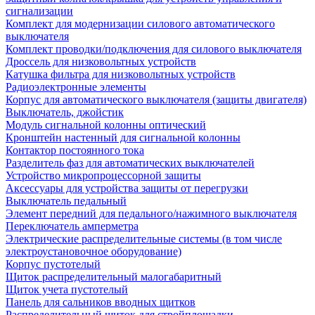
сигнализации
Комплект для модернизации силового автоматического
выключателя
Комплект проводки/подключения для силового выключателя
Дроссель для низковольтных устройств
Катушка фильтра для низковольтных устройств
Радиоэлектронные элементы
Корпус для автоматического выключателя (защиты двигателя)
Выключатель, джойстик
Модуль сигнальной колонны оптический
Кронштейн настенный для сигнальной колонны
Контактор постоянного тока
Разделитель фаз для автоматических выключателей
Устройство микропроцессорной защиты
Аксессуары для устройства защиты от перегрузки
Выключатель педальный
Элемент передний для педального/нажимного выключателя
Переключатель амперметра
Электрические распределительные системы (в том числе
электроустановочное оборудование)
Корпус пустотелый
Щиток распределительный малогабаритный
Щиток учета пустотелый
Панель для сальников вводных щитков
Распределительный щиток для стройплощадки