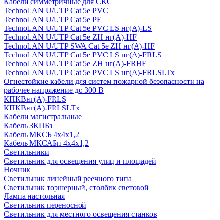
Кабели симметричные для СКС
TechnoLAN U/UTP Cat 5e PVC
TechnoLAN U/UTP Cat 5e PE
TechnoLAN U/UTP Cat 5e PVC LS нг(A)-LS
TechnoLAN U/UTP Cat 5e ZH нг(A)-HF
TechnoLAN U/UTP SWA Cat 5e ZH нг(A)-HF
TechnoLAN U/UTP Cat 5e PVC LS нг(A)-FRLS
TechnoLAN U/UTP Cat 5e ZH нг(A)-FRHF
TechnoLAN U/UTP Cat 5e PVC LS нг(A)-FRLSLTx
Огнестойкие кабели для систем пожарной безопасности на
рабочее напряжение до 300 В
КПКВнг(A)-FRLS
КПКВнг(A)-FRLSLTx
Кабели магистральные
Кабель ЗКПБз
Кабель МКСБ 4х4х1,2
Кабель МКСАБп 4х4х1,2
Светильники
Светильник для освещения улиц и площадей
Ночник
Светильник линейный реечного типа
Светильник торшерный, столбик световой
Лампа настольная
Светильник переносной
Светильник для местного освещения станков