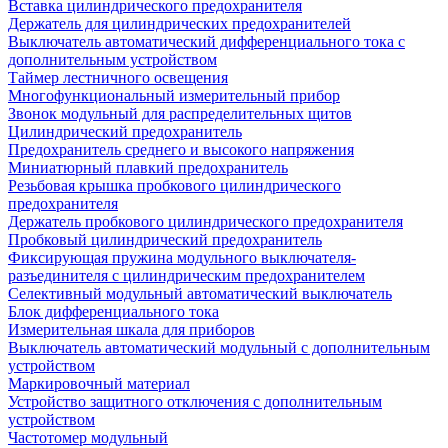
Вставка цилиндрического предохранителя
Держатель для цилиндрических предохранителей
Выключатель автоматический дифференциального тока с
дополнительным устройством
Таймер лестничного освещения
Многофункциональный измерительный прибор
Звонок модульный для распределительных щитов
Цилиндрический предохранитель
Предохранитель среднего и высокого напряжения
Миниатюрный плавкий предохранитель
Резьбовая крышка пробкового цилиндрического
предохранителя
Держатель пробкового цилиндрического предохранителя
Пробковый цилиндрический предохранитель
Фиксирующая пружина модульного выключателя-
разъединителя с цилиндрическим предохранителем
Селективный модульный автоматический выключатель
Блок дифференциального тока
Измерительная шкала для приборов
Выключатель автоматический модульный с дополнительным
устройством
Маркировочный материал
Устройство защитного отключения с дополнительным
устройством
Частотомер модульный