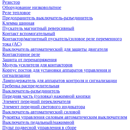
Резистор
Оборудование низковольтное
Реле тепловое
Предохранитель выключатель-разъединитель
Клемма шинная
Пускатель магнитный реверсивный
Контакт вспомогательный
Контактор/магнитный пускатель/силовое реле переменного
тока (АС)
Выключатель автоматический для защиты двигателя
Контакторное реле
Защита от перенапряжения
Модуль усилителя для контакторов
Корпус постов для установки аппаратов управления и
сигнализации
Ламподержатель для аппаратов контроля и сигнализации
Гребенка распределительная
Выключатель-разъединитель
Передняя часть (головка) нажимной кнопки
Элемент передний переключателя
Элемент передний светового индикатора
Выключатель автоматический силовой
Рукоятка управления силовым автоматическим выключателем
Выключатель педальный/нажимной
Пульт подвесной управления в сборе