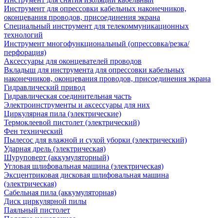
Инструмент для опрессовки кабельных наконечников,
оконцевания проводов, присоединения экрана
Специальный инструмент для телекоммуникационных
технологий
Инструмент многофункциональный (опрессовка/резка/
перфорация)
Аксессуары для оконцевателей проводов
Вкладыш для инструмента для опрессовки кабельных
наконечников, оконцевания проводов, присоединения экрана
Гидравлический привод
Гидравлическая соединительная часть
Электроинструменты и аксессуары для них
Циркулярная пила (электрические)
Термоклеевой пистолет (электрический)
Фен технический
Пылесос для влажной и сухой уборки (электрический)
Ударная дрель (электрическая)
Шуруповерт (аккумуляторный)
Угловая шлифовальная машина (электрическая)
Эксцентриковая дисковая шлифовальная машина
(электрическая)
Сабельная пила (аккумуляторная)
Диск циркулярной пилы
Паяльный пистолет