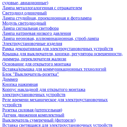
судовые, авиационные)
Лампа металлогалогенная с отражателем
Светодиод одиночный
Лампа студийная, проекционная и фотолампа
Модуль светодиодный
Лампа сигнальная светофора
Лампа натриевая низкого давления
Лампа неоновая, иллюминационная, строб-лампа
Электроустановочные изделия
Рамка декоративная для электроустановочных устройств
Крышка для выключателя, кнопки, регулятора освещенности,
диммера, переключателя жалюзи
Основание для открытого монтажа
Вставка/крышка для коммуникационных технологий
Блок "Выключатель-розетка"
Диммер
Кнопка нажимная
Корпус накладной для открытого монтажа
электроустановочных устройств
Реле времени механическое для электроустановочных
устройств
Розетка силовая (штепсельная)
Датчик движения комплектный
Выключатель сумеречный (фотореле)
Вставка светящаяся для электроустановочных устройств