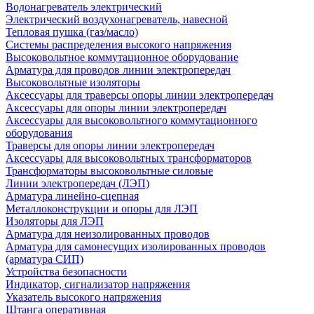
Водонагреватель электрический
Электрический воздухонагреватель, навесной
Тепловая пушка (газ/масло)
Системы распределения высокого напряжения
Высоковольтное коммутационное оборудование
Арматура для проводов линии электропередач
Высоковольтные изоляторы
Аксессуары для траверсы опоры линии электропередач
Аксессуары для опоры линии электропередач
Аксессуары для высоковольтного коммутационного
оборудования
Траверсы для опоры линии электропередач
Аксессуары для высоковольтных трансформаторов
Трансформаторы высоковольтные силовые
Линии электропередач (ЛЭП)
Арматура линейно-сцепная
Металлоконструкции и опоры для ЛЭП
Изоляторы для ЛЭП
Арматура для неизолированных проводов
Арматура для самонесущих изолированных проводов
(арматура СИП)
Устройства безопасности
Индикатор, сигнализатор напряжения
Указатель высокого напряжения
Штанга оперативная