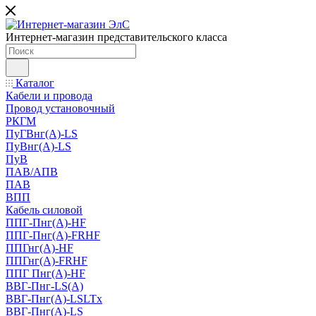
Интернет-магазин представительского класса
Каталог
Кабели и провода
Провод установочный
РКГМ
ПуГВнг(А)-LS
ПуВнг(А)-LS
ПуВ
ПАВ/АПВ
ПАВ
ВПП
Кабель силовой
ППГ-Пнг(А)-HF
ППГ-Пнг(А)-FRHF
ППГнг(А)-HF
ППГнг(А)-FRHF
ППГ Пнг(А)-HF
ВВГ-Пнг-LS(А)
ВВГ-Пнг(А)-LSLTx
ВВГ-Пнг(А)-LS