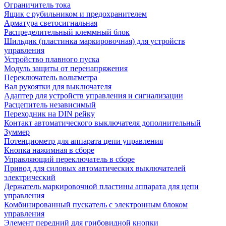
Ограничитель тока
Ящик с рубильником и предохранителем
Арматура светосигнальная
Распределительный клеммный блок
Шильдик (пластинка маркировочная) для устройств
управления
Устройство плавного пуска
Модуль защиты от перенапряжения
Переключатель вольтметра
Вал рукоятки для выключателя
Адаптер для устройств управления и сигнализации
Расцепитель независимый
Переходник на DIN рейку
Контакт автоматического выключателя дополнительный
Зуммер
Потенциометр для аппарата цепи управления
Кнопка нажимная в сборе
Управляющий переключатель в сборе
Привод для силовых автоматических выключателей
электрический
Держатель маркировочной пластины аппарата для цепи
управления
Комбинированный пускатель с электронным блоком
управления
Элемент передний для грибовидной кнопки