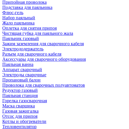
Припойная проволока
Подставка для паяльника
Флюс-гель
Набор паяльный
Жало паяльника
Оплетка для снятия припоя
Чистящая губка для паяльного жала
Паяльник газовый
Зажим заземления для сварочного кабеля
Электрододержатель
Разъем для сварочного кабеля
Аксессуары для сварочного оборудования
Паяльная ванна
Аппарат сварочный
Электроды сварочные
Пропановый балон
Проволока для сварочных полуавтоматов
Редуктор газовый
Паяльная станция
Горелка газосварочная
Маска сварщика
Газовая зажигалка
Отсос для припоя
Котлы и обогреватели
Тепловентилятор