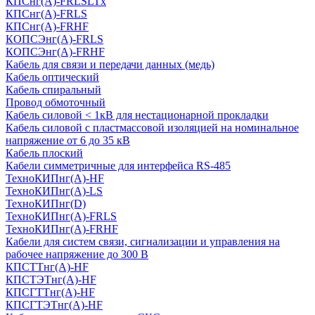
КПСнг(А)-FRLSLTx
КПСнг(А)-FRLS
КПСнг(А)-FRHF
КОПСЭнг(А)-FRLS
КОПСЭнг(А)-FRHF
Кабель для связи и передачи данных (медь)
Кабель оптический
Кабель спиральный
Провод обмоточный
Кабель силовой < 1кВ для нестационарной прокладки
Кабель силовой с пластмассовой изоляцией на номинальное
напряжение от 6 до 35 кВ
Кабель плоский
Кабели симметричные для интерфейса RS-485
ТеxноКИПнг(A)-HF
ТеxноКИПнг(A)-LS
ТеxноКИПнг(D)
ТехноКИПнг(A)-FRLS
ТехноКИПнг(A)-FRHF
Кабели для систем связи, сигнализации и управления на
рабочее напряжение до 300 В
КПСТТнг(A)-HF
КПСТЭТнг(A)-HF
КПСГТТнг(A)-HF
КПСГТЭТнг(A)-HF