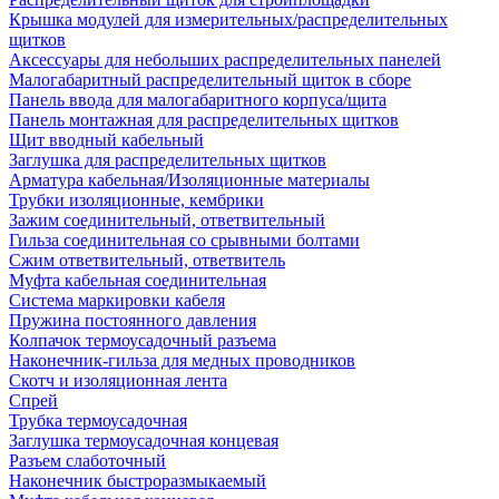
Крышка модулей для измерительных/распределительных
щитков
Аксессуары для небольших распределительных панелей
Малогабаритный распределительный щиток в сборе
Панель ввода для малогабаритного корпуса/щита
Панель монтажная для распределительных щитков
Щит вводный кабельный
Заглушка для распределительных щитков
Арматура кабельная/Изоляционные материалы
Трубки изоляционные, кембрики
Зажим соединительный, ответвительный
Гильза соединительная со срывными болтами
Сжим ответвительный, ответвитель
Муфта кабельная соединительная
Система маркировки кабеля
Пружина постоянного давления
Колпачок термоусадочный разъема
Наконечник-гильза для медных проводников
Скотч и изоляционная лента
Спрей
Трубка термоусадочная
Заглушка термоусадочная концевая
Разъем слаботочный
Наконечник быстроразмыкаемый