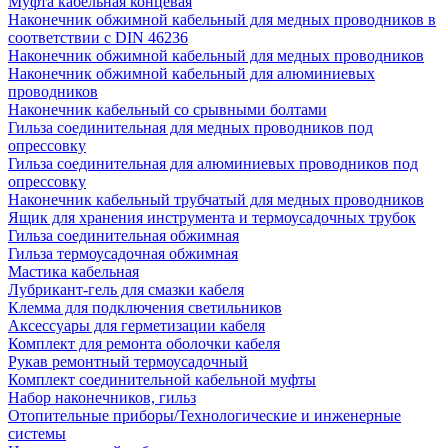
Муфта кабельная концевая
Наконечник обжимной кабельный для медных проводников в
соответствии с DIN 46236
Наконечник обжимной кабельный для медных проводников
Наконечник обжимной кабельный для алюминиевых
проводников
Наконечник кабельный со срывными болтами
Гильза соединительная для медных проводников под
опрессовку
Гильза соединительная для алюминиевых проводников под
опрессовку
Наконечник кабельный трубчатый для медных проводников
Ящик для хранения инструмента и термоусадочных трубок
Гильза соединительная обжимная
Гильза термоусадочная обжимная
Мастика кабельная
Лубрикант-гель для смазки кабеля
Клемма для подключения светильников
Аксессуары для герметизации кабеля
Комплект для ремонта оболочки кабеля
Рукав ремонтный термоусадочный
Комплект соединительной кабельной муфты
Набор наконечников, гильз
Отопительные приборы/Технологические и инженерные
системы