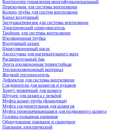
Контроллер управления многофункциональный
Переходник для системы вентиляции
Колено трубы для систем вентиляции
Канал воздушный
Заглушка/ревизия для системы вентиляции
Электрический серводвигатель
Тройник для системы вентиляции
Изоляционная трубка
Воздушный шланг
Циркуляционный насос
Аксессуары для нагревательного мата
Расширительный бак
Лента изоляционная термостойкая
Теплоизоляционный материал
Жидкий теплоноситель
Дефлектор для системы вентиляции
Соединители для шлангов и рукавов
Хомут червячный для шланга
Штуцер для шланга с резьбой
Муфта шланг-труба (фланцевая)
Муфта соединительная для шлангов
Муфта проворачивающаяся для подвижного шланга
Головка пожарная цапковая
Оборудование паяльное и сварочное
Паяльник электрический