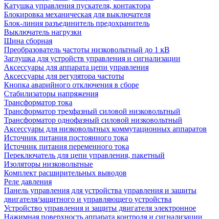
Катушка управления пускателя, контактора
Блокировка механическая для выключателя
Блок-линия разъединитель предохранитель
Выключатель нагрузки
Шина сборная
Преобразователь частоты низковольтный до 1 кВ
Заглушка для устройств управления и сигнализации
Аксессуары для аппарата цепи управления
Аксессуары для регулятора частоты
Кнопка аварийного отключения в сборе
Стабилизаторы напряжения
Трансформатор тока
Трансформатор трехфазный силовой низковольтный
Трансформатор однофазный силовой низковольтный
Аксессуары для низковольтных коммутационных аппаратов
Источник питания постоянного тока
Источник питания переменного тока
Переключатель для цепи управления, пакетный
Изоляторы низковольтные
Комплект расширительных выводов
Реле давления
Панель управления для устройства управления и защиты
двигателя/защитного и управляющего устройства
Устройство управления и защиты двигателя электронное
Нажимная поверхность аппарата контроля и сигнализации