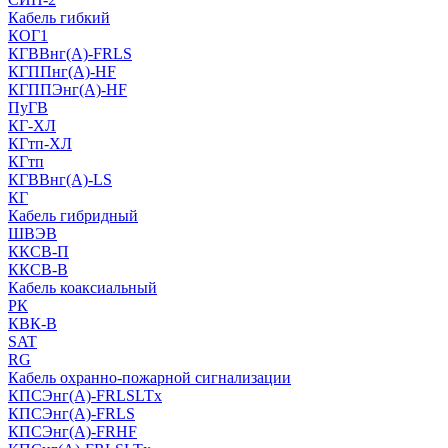
Кабель гибкий
КОГ1
КГВВнг(А)-FRLS
КГППнг(A)-HF
КГППЭнг(A)-HF
ПуГВ
КГ-ХЛ
КГтп-ХЛ
КГтп
КГВВнг(А)-LS
КГ
Кабель гибридный
ШВЭВ
ККСВ-П
ККСВ-В
Кабель коаксиальный
РК
КВК-В
SAT
RG
Кабель охранно-пожарной сигнализации
КПСЭнг(А)-FRLSLTx
КПСЭнг(А)-FRLS
КПСЭнг(А)-FRHF