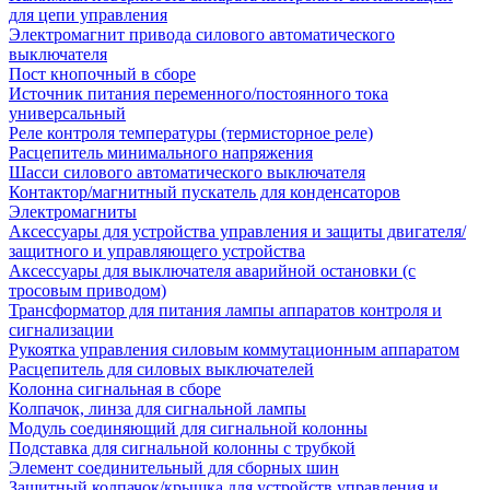
для цепи управления
Электромагнит привода силового автоматического
выключателя
Пост кнопочный в сборе
Источник питания переменного/постоянного тока
универсальный
Реле контроля температуры (термисторное реле)
Расцепитель минимального напряжения
Шасси силового автоматического выключателя
Контактор/магнитный пускатель для конденсаторов
Электромагниты
Аксессуары для устройства управления и защиты двигателя/
защитного и управляющего устройства
Аксессуары для выключателя аварийной остановки (с
тросовым приводом)
Трансформатор для питания лампы аппаратов контроля и
сигнализации
Рукоятка управления силовым коммутационным аппаратом
Расцепитель для силовых выключателей
Колонна сигнальная в сборе
Колпачок, линза для сигнальной лампы
Модуль соединяющий для сигнальной колонны
Подставка для сигнальной колонны с трубкой
Элемент соединительный для сборных шин
Защитный колпачок/крышка для устройств управления и