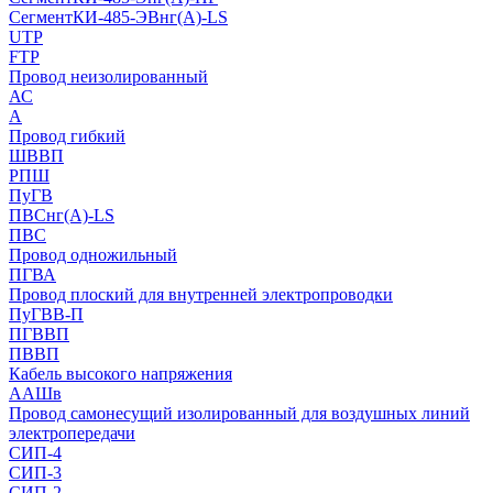
СегментКИ-485-ЭВнг(А)-LS
UTP
FTP
Провод неизолированный
АС
А
Провод гибкий
ШВВП
РПШ
ПуГВ
ПВСнг(А)-LS
ПВС
Провод одножильный
ПГВА
Провод плоский для внутренней электропроводки
ПуГВВ-П
ПГВВП
ПВВП
Кабель высокого напряжения
ААШв
Провод самонесущий изолированный для воздушных линий
электропередачи
СИП-4
СИП-3
СИП-2