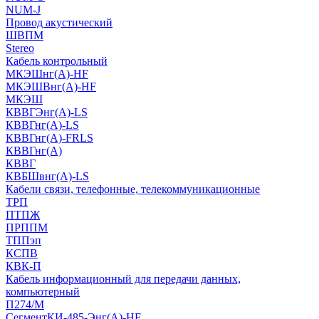
NUM-J
Провод акустический
ШВПМ
Stereo
Кабель контрольный
МКЭШнг(A)-HF
МКЭШВнг(А)-HF
МКЭШ
КВВГЭнг(А)-LS
КВВГнг(А)-LS
КВВГнг(А)-FRLS
КВВГнг(А)
КВВГ
КВБШвнг(А)-LS
Кабели связи, телефонные, телекоммуникационные
ТРП
ПТПЖ
ПРППМ
ТППэп
КСПВ
КВК-П
Кабель информационный для передачи данных,
компьютерный
П274/М
СегментКИ-485-Энг(А)-HF