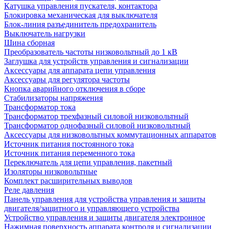
Катушка управления пускателя, контактора
Блокировка механическая для выключателя
Блок-линия разъединитель предохранитель
Выключатель нагрузки
Шина сборная
Преобразователь частоты низковольтный до 1 кВ
Заглушка для устройств управления и сигнализации
Аксессуары для аппарата цепи управления
Аксессуары для регулятора частоты
Кнопка аварийного отключения в сборе
Стабилизаторы напряжения
Трансформатор тока
Трансформатор трехфазный силовой низковольтный
Трансформатор однофазный силовой низковольтный
Аксессуары для низковольтных коммутационных аппаратов
Источник питания постоянного тока
Источник питания переменного тока
Переключатель для цепи управления, пакетный
Изоляторы низковольтные
Комплект расширительных выводов
Реле давления
Панель управления для устройства управления и защиты
двигателя/защитного и управляющего устройства
Устройство управления и защиты двигателя электронное
Нажимная поверхность аппарата контроля и сигнализации