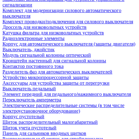
сигнализации
Комплект для модернизации силового автоматического
выключателя
Комплект проводки/подключения для силового выключателя
Дроссель для низковольтных устройств
Катушка фильтра для низковольтных устройств
Радиоэлектронные элементы
Корпус для автоматического выключателя (защиты двигателя)
Выключатель, джойстик
Модуль сигнальной колонны оптический
Кронштейн настенный для сигнальной колонны
Контактор постоянного тока
Разделитель фаз для автоматических выключателей
Устройство микропроцессорной защиты
Аксессуары для устройства защиты от перегрузки
Выключатель педальный
Элемент передний для педального/нажимного выключателя
Переключатель амперметра
Электрические распределительные системы (в том числе
электроустановочное оборудование)
Корпус пустотелый
Щиток распределительный малогабаритный
Щиток учета пустотелый
Панель для сальников вводных щитков
Распределительный щиток для стройплощадки