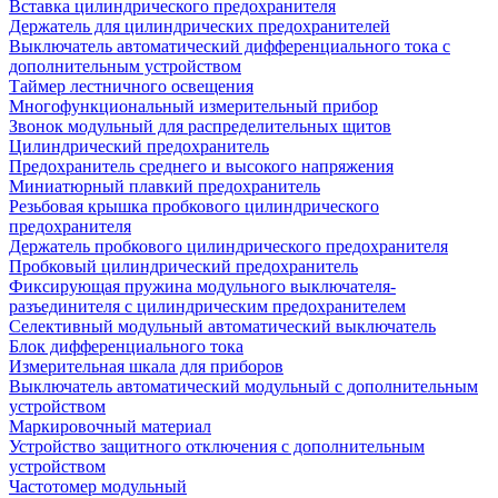
Вставка цилиндрического предохранителя
Держатель для цилиндрических предохранителей
Выключатель автоматический дифференциального тока с
дополнительным устройством
Таймер лестничного освещения
Многофункциональный измерительный прибор
Звонок модульный для распределительных щитов
Цилиндрический предохранитель
Предохранитель среднего и высокого напряжения
Миниатюрный плавкий предохранитель
Резьбовая крышка пробкового цилиндрического
предохранителя
Держатель пробкового цилиндрического предохранителя
Пробковый цилиндрический предохранитель
Фиксирующая пружина модульного выключателя-
разъединителя с цилиндрическим предохранителем
Селективный модульный автоматический выключатель
Блок дифференциального тока
Измерительная шкала для приборов
Выключатель автоматический модульный с дополнительным
устройством
Маркировочный материал
Устройство защитного отключения с дополнительным
устройством
Частотомер модульный