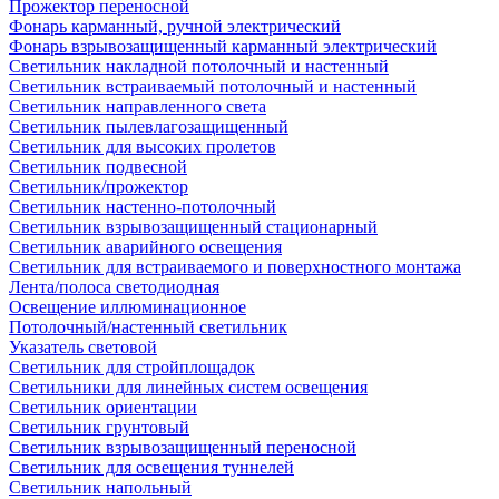
Прожектор переносной
Фонарь карманный, ручной электрический
Фонарь взрывозащищенный карманный электрический
Светильник накладной потолочный и настенный
Светильник встраиваемый потолочный и настенный
Светильник направленного света
Светильник пылевлагозащищенный
Светильник для высоких пролетов
Светильник подвесной
Светильник/прожектор
Светильник настенно-потолочный
Светильник взрывозащищенный стационарный
Светильник аварийного освещения
Светильник для встраиваемого и поверхностного монтажа
Лента/полоса светодиодная
Освещение иллюминационное
Потолочный/настенный светильник
Указатель световой
Светильник для стройплощадок
Светильники для линейных систем освещения
Светильник ориентации
Светильник грунтовый
Светильник взрывозащищенный переносной
Светильник для освещения туннелей
Светильник напольный