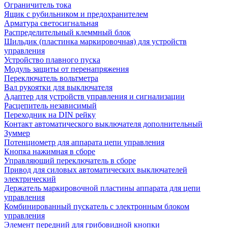
Ограничитель тока
Ящик с рубильником и предохранителем
Арматура светосигнальная
Распределительный клеммный блок
Шильдик (пластинка маркировочная) для устройств
управления
Устройство плавного пуска
Модуль защиты от перенапряжения
Переключатель вольтметра
Вал рукоятки для выключателя
Адаптер для устройств управления и сигнализации
Расцепитель независимый
Переходник на DIN рейку
Контакт автоматического выключателя дополнительный
Зуммер
Потенциометр для аппарата цепи управления
Кнопка нажимная в сборе
Управляющий переключатель в сборе
Привод для силовых автоматических выключателей
электрический
Держатель маркировочной пластины аппарата для цепи
управления
Комбинированный пускатель с электронным блоком
управления
Элемент передний для грибовидной кнопки