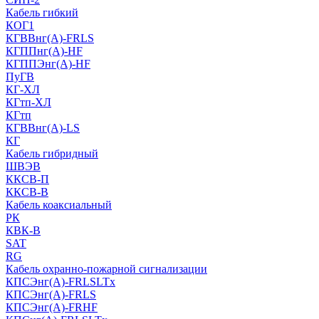
Кабель гибкий
КОГ1
КГВВнг(А)-FRLS
КГППнг(A)-HF
КГППЭнг(A)-HF
ПуГВ
КГ-ХЛ
КГтп-ХЛ
КГтп
КГВВнг(А)-LS
КГ
Кабель гибридный
ШВЭВ
ККСВ-П
ККСВ-В
Кабель коаксиальный
РК
КВК-В
SAT
RG
Кабель охранно-пожарной сигнализации
КПСЭнг(А)-FRLSLTx
КПСЭнг(А)-FRLS
КПСЭнг(А)-FRHF