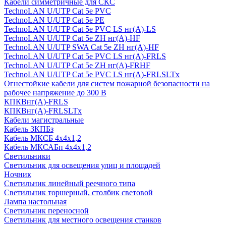
Кабели симметричные для СКС
TechnoLAN U/UTP Cat 5e PVC
TechnoLAN U/UTP Cat 5e PE
TechnoLAN U/UTP Cat 5e PVC LS нг(A)-LS
TechnoLAN U/UTP Cat 5e ZH нг(A)-HF
TechnoLAN U/UTP SWA Cat 5e ZH нг(A)-HF
TechnoLAN U/UTP Cat 5e PVC LS нг(A)-FRLS
TechnoLAN U/UTP Cat 5e ZH нг(A)-FRHF
TechnoLAN U/UTP Cat 5e PVC LS нг(A)-FRLSLTx
Огнестойкие кабели для систем пожарной безопасности на
рабочее напряжение до 300 В
КПКВнг(A)-FRLS
КПКВнг(A)-FRLSLTx
Кабели магистральные
Кабель ЗКПБз
Кабель МКСБ 4х4х1,2
Кабель МКСАБп 4х4х1,2
Светильники
Светильник для освещения улиц и площадей
Ночник
Светильник линейный реечного типа
Светильник торшерный, столбик световой
Лампа настольная
Светильник переносной
Светильник для местного освещения станков