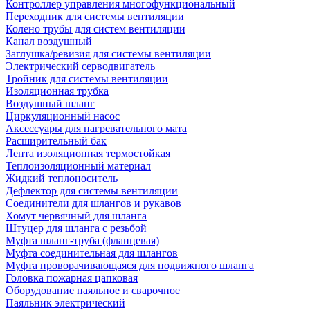
Контроллер управления многофункциональный
Переходник для системы вентиляции
Колено трубы для систем вентиляции
Канал воздушный
Заглушка/ревизия для системы вентиляции
Электрический серводвигатель
Тройник для системы вентиляции
Изоляционная трубка
Воздушный шланг
Циркуляционный насос
Аксессуары для нагревательного мата
Расширительный бак
Лента изоляционная термостойкая
Теплоизоляционный материал
Жидкий теплоноситель
Дефлектор для системы вентиляции
Соединители для шлангов и рукавов
Хомут червячный для шланга
Штуцер для шланга с резьбой
Муфта шланг-труба (фланцевая)
Муфта соединительная для шлангов
Муфта проворачивающаяся для подвижного шланга
Головка пожарная цапковая
Оборудование паяльное и сварочное
Паяльник электрический