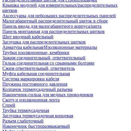
Крышка модулей для измерительных/распределительных
щитков
Аксессуары для небольших распределительных панелей
Малогабаритный распределительный щиток в сборе
Панель ввода для малогабаритного корпуса/щита
Панель монтажная для распределительных щитков
Щит вводный кабельный
Заглушка для распределительных щитков
Арматура кабельная/Изоляционные материалы
Трубки изоляционные, кембрики
Зажим соединительный, ответвительный
Гильза соединительная со срывными болтами
Сжим ответвительный, ответвитель
Муфта кабельная соединительная
Система маркировки кабеля
Пружина постоянного давления
Колпачок термоусадочный разъема
Наконечник-гильза для медных проводников
Скотч и изоляционная лента
Спрей
Трубка термоусадочная
Заглушка термоусадочная концевая
Разъем слаботочный
Наконечник быстроразмыкаемый