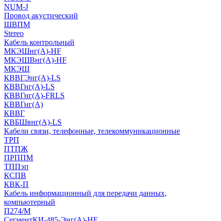
NUM-J
Провод акустический
ШВПМ
Stereo
Кабель контрольный
МКЭШнг(A)-HF
МКЭШВнг(А)-HF
МКЭШ
КВВГЭнг(А)-LS
КВВГнг(А)-LS
КВВГнг(А)-FRLS
КВВГнг(А)
КВВГ
КВБШвнг(А)-LS
Кабели связи, телефонные, телекоммуникационные
ТРП
ПТПЖ
ПРППМ
ТППэп
КСПВ
КВК-П
Кабель информационный для передачи данных,
компьютерный
П274/М
СегментКИ-485-Энг(А)-HF