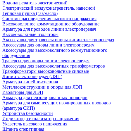
Водонагреватель электрический
Электрический воздухонагреватель, навесной
Тепловая пушка (газ/масло)
Системы распределения высокого напряжения
Высоковольтное коммутационное оборудование
Арматура для проводов линии электропередач
Высоковольтные изоляторы
Аксессуары для траверсы опоры линии электропередач
Аксессуары для опоры линии электропередач
Аксессуары для высоковольтного коммутационного
оборудования
Траверсы для опоры линии электропередач
Аксессуары для высоковольтных трансформаторов
Трансформаторы высоковольтные силовые
Линии электропередач (ЛЭП)
Арматура линейно-сцепная
Металлоконструкции и опоры для ЛЭП
Изоляторы для ЛЭП
Арматура для неизолированных проводов
Арматура для самонесущих изолированных проводов
(арматура СИП)
Устройства безопасности
Индикатор, сигнализатор напряжения
Указатель высокого напряжения
Штанга оперативная