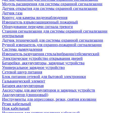
Модуль расширения для системы охранной сигнализации
Датчик открытия для системы охранной сигнализации
Датчик газа
Корпус для камеры видеонаблюдения
Извещатель взрывозащищенный пожарный
Оборудование передачи сигнала тревоги
Станция сигнализации для системы охранной сигнализации
центральная
Датчик технический для системы охранной сигнализации
Ручной извещатель для охранно-пожарной сигнализации
Система дымоудаления
Извещатель разрушения стекла/вибрации/сейсмический
Электрическое устройство открывания дверей
Батарейки, аккумуляторы, зарядные устройства
Универсальное зарядное устройство
Сетевой шнур питания
Блок питания сетевой для бытовой электроники
Гальванический элемент
Батарея аккумуляторная
Аксессуары для аккумуляторов и зарядных устройств
Аккумулятор (свинцовый)
Инструменты для опрессовки, резки, снятия изоляции
Резак кабельный
Нож кабельный
Инструмент для снятия изоляции кабельный