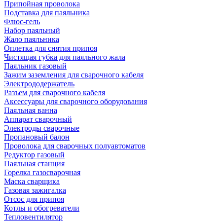
Припойная проволока
Подставка для паяльника
Флюс-гель
Набор паяльный
Жало паяльника
Оплетка для снятия припоя
Чистящая губка для паяльного жала
Паяльник газовый
Зажим заземления для сварочного кабеля
Электрододержатель
Разъем для сварочного кабеля
Аксессуары для сварочного оборудования
Паяльная ванна
Аппарат сварочный
Электроды сварочные
Пропановый балон
Проволока для сварочных полуавтоматов
Редуктор газовый
Паяльная станция
Горелка газосварочная
Маска сварщика
Газовая зажигалка
Отсос для припоя
Котлы и обогреватели
Тепловентилятор