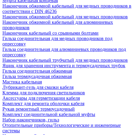
Муфта кабельная концевая
Наконечник обжимной кабельный для медных проводников в
соответствии с DIN 46236
Наконечник обжимной кабельный для медных проводников
Наконечник обжимной кабельный для алюминиевых
проводников
Наконечник кабельный со срывными болтами
Гильза соединительная для медных проводников под
опрессовку
Гильза соединительная для алюминиевых проводников под
опрессовку
Наконечник кабельный трубчатый для медных проводников
Ящик для хранения инструмента и термоусадочных трубок
Гильза соединительная обжимная
Гильза термоусадочная обжимная
Мастика кабельная
Лубрикант-гель для смазки кабеля
Клемма для подключения светильников
Аксессуары для герметизации кабеля
Комплект для ремонта оболочки кабеля
Рукав ремонтный термоусадочный
Комплект соединительной кабельной муфты
Набор наконечников, гильз
Отопительные приборы/Технологические и инженерные
системы