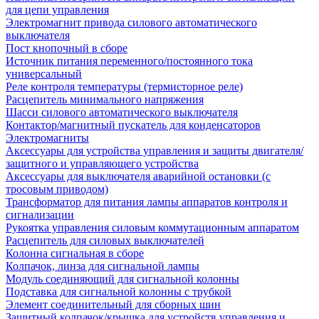
для цепи управления
Электромагнит привода силового автоматического
выключателя
Пост кнопочный в сборе
Источник питания переменного/постоянного тока
универсальный
Реле контроля температуры (термисторное реле)
Расцепитель минимального напряжения
Шасси силового автоматического выключателя
Контактор/магнитный пускатель для конденсаторов
Электромагниты
Аксессуары для устройства управления и защиты двигателя/
защитного и управляющего устройства
Аксессуары для выключателя аварийной остановки (с
тросовым приводом)
Трансформатор для питания лампы аппаратов контроля и
сигнализации
Рукоятка управления силовым коммутационным аппаратом
Расцепитель для силовых выключателей
Колонна сигнальная в сборе
Колпачок, линза для сигнальной лампы
Модуль соединяющий для сигнальной колонны
Подставка для сигнальной колонны с трубкой
Элемент соединительный для сборных шин
Защитный колпачок/крышка для устройств управления и