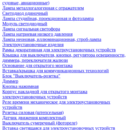
судовые, авиационные)
Лампа металлогалогенная с отражателем
Светодиод одиночный
Лампа студийная, проекционная и фотолампа
Модуль светодиодный
Лампа сигнальная светофора
Лампа натриевая низкого давления
Лампа неоновая, иллюминационная, строб-лампа
Электроустановочные изделия
Рамка декоративная для электроустановочных устройств
Крышка для выключателя, кнопки, регулятора освещенности,
диммера, переключателя жалюзи
Основание для открытого монтажа
Вставка/крышка для коммуникационных технологий
Блок "Выключатель-розетка"
Диммер
Кнопка нажимная
Корпус накладной для открытого монтажа
электроустановочных устройств
Реле времени механическое для электроустановочных
устройств
Розетка силовая (штепсельная)
Датчик движения комплектный
Выключатель сумеречный (фотореле)
Вставка светящаяся для электроустановочных устройств