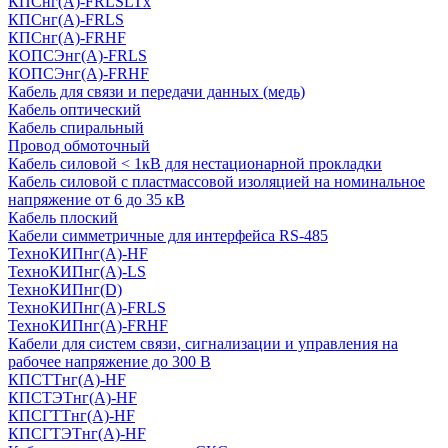
КПСнг(А)-FRLSLTx
КПСнг(А)-FRLS
КПСнг(А)-FRHF
КОПСЭнг(А)-FRLS
КОПСЭнг(А)-FRHF
Кабель для связи и передачи данных (медь)
Кабель оптический
Кабель спиральный
Провод обмоточный
Кабель силовой < 1кВ для нестационарной прокладки
Кабель силовой с пластмассовой изоляцией на номинальное
напряжение от 6 до 35 кВ
Кабель плоский
Кабели симметричные для интерфейса RS-485
ТеxноКИПнг(A)-HF
ТеxноКИПнг(A)-LS
ТеxноКИПнг(D)
ТехноКИПнг(A)-FRLS
ТехноКИПнг(A)-FRHF
Кабели для систем связи, сигнализации и управления на
рабочее напряжение до 300 В
КПСТТнг(A)-HF
КПСТЭТнг(A)-HF
КПСГТТнг(A)-HF
КПСГТЭТнг(A)-HF