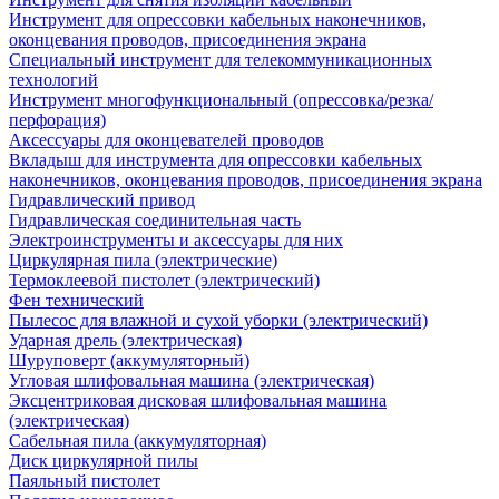
Инструмент для опрессовки кабельных наконечников,
оконцевания проводов, присоединения экрана
Специальный инструмент для телекоммуникационных
технологий
Инструмент многофункциональный (опрессовка/резка/
перфорация)
Аксессуары для оконцевателей проводов
Вкладыш для инструмента для опрессовки кабельных
наконечников, оконцевания проводов, присоединения экрана
Гидравлический привод
Гидравлическая соединительная часть
Электроинструменты и аксессуары для них
Циркулярная пила (электрические)
Термоклеевой пистолет (электрический)
Фен технический
Пылесос для влажной и сухой уборки (электрический)
Ударная дрель (электрическая)
Шуруповерт (аккумуляторный)
Угловая шлифовальная машина (электрическая)
Эксцентриковая дисковая шлифовальная машина
(электрическая)
Сабельная пила (аккумуляторная)
Диск циркулярной пилы
Паяльный пистолет