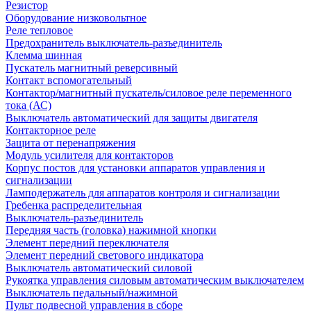
Резистор
Оборудование низковольтное
Реле тепловое
Предохранитель выключатель-разъединитель
Клемма шинная
Пускатель магнитный реверсивный
Контакт вспомогательный
Контактор/магнитный пускатель/силовое реле переменного
тока (АС)
Выключатель автоматический для защиты двигателя
Контакторное реле
Защита от перенапряжения
Модуль усилителя для контакторов
Корпус постов для установки аппаратов управления и
сигнализации
Ламподержатель для аппаратов контроля и сигнализации
Гребенка распределительная
Выключатель-разъединитель
Передняя часть (головка) нажимной кнопки
Элемент передний переключателя
Элемент передний светового индикатора
Выключатель автоматический силовой
Рукоятка управления силовым автоматическим выключателем
Выключатель педальный/нажимной
Пульт подвесной управления в сборе