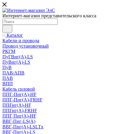
Интернет-магазин представительского класса
Каталог
Кабели и провода
Провод установочный
РКГМ
ПуГВнг(А)-LS
ПуВнг(А)-LS
ПуВ
ПАВ/АПВ
ПАВ
ВПП
Кабель силовой
ППГ-Пнг(А)-HF
ППГ-Пнг(А)-FRHF
ППГнг(А)-HF
ППГнг(А)-FRHF
ППГ Пнг(А)-HF
ВВГ-Пнг-LS(А)
ВВГ-Пнг(А)-LSLTx
ВВГ-Пнг(А)-LS