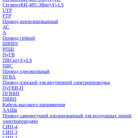
СегментКИ-485-ЭВнг(А)-LS
UTP
FTP
Провод неизолированный
АС
А
Провод гибкий
ШВВП
РПШ
ПуГВ
ПВСнг(А)-LS
ПВС
Провод одножильный
ПГВА
Провод плоский для внутренней электропроводки
ПуГВВ-П
ПГВВП
ПВВП
Кабель высокого напряжения
ААШв
Провод самонесущий изолированный для воздушных линий
электропередачи
СИП-4
СИП-3
СИП-2