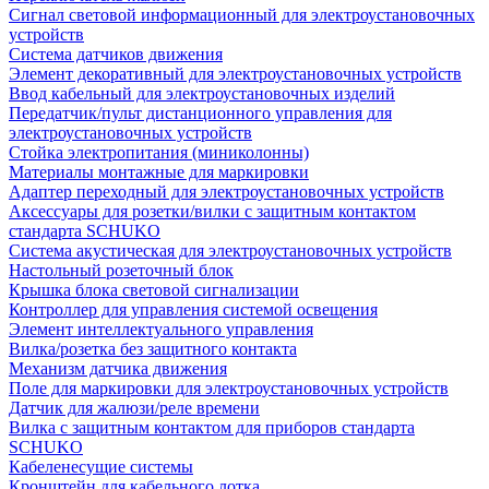
Сигнал световой информационный для электроустановочных
устройств
Система датчиков движения
Элемент декоративный для электроустановочных устройств
Ввод кабельный для электроустановочных изделий
Передатчик/пульт дистанционного управления для
электроустановочных устройств
Стойка электропитания (миниколонны)
Материалы монтажные для маркировки
Адаптер переходный для электроустановочных устройств
Аксессуары для розетки/вилки с защитным контактом
стандарта SCHUKO
Система акустическая для электроустановочных устройств
Настольный розеточный блок
Крышка блока световой сигнализации
Контроллер для управления системой освещения
Элемент интеллектуального управления
Вилка/розетка без защитного контакта
Механизм датчика движения
Поле для маркировки для электроустановочных устройств
Датчик для жалюзи/реле времени
Вилка с защитным контактом для приборов стандарта
SCHUKO
Кабеленесущие системы
Кронштейн для кабельного лотка