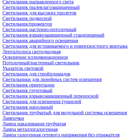
Светильник направленного света
Светильник пылевлагозащищенный
Светильник для высоких пролетов
Светильник подвесной
Светильник/прожектор
Светильник настенно-потолочный
Светильник взрывозащищенный стационарный
Светильник аварийного освещения
Светильник для встраиваемого и поверхностного монтажа
Лента/полоса светодиодная
Освещение иллюминационное
Потолочный/настенный светильник
Указатель световой
Светильник для стройплощадок
Светильники для линейных систем освещения
Светильник ориентации
Светильник грунтовый
Светильник взрывозащищенный переносной
Светильник для освещения туннелей
Светильник напольный
Светильник трубчатый для модульной системы освещения
Лампочки
Лампа накаливания трубчатая
Лампа металлогалогенная
Лампа галогенная сетевого напряжения без отражателя