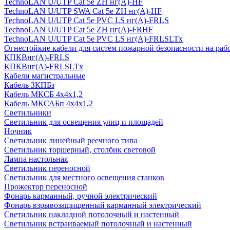
TechnoLAN U/UTP Cat 5e ZH нг(A)-HF
TechnoLAN U/UTP SWA Cat 5e ZH нг(A)-HF
TechnoLAN U/UTP Cat 5e PVC LS нг(A)-FRLS
TechnoLAN U/UTP Cat 5e ZH нг(A)-FRHF
TechnoLAN U/UTP Cat 5e PVC LS нг(A)-FRLSLTx
Огнестойкие кабели для систем пожарной безопасности на раб
КПКВнг(A)-FRLS
КПКВнг(A)-FRLSLTx
Кабели магистральные
Кабель ЗКПБз
Кабель МКСБ 4х4х1,2
Кабель МКСАБп 4х4х1,2
Светильники
Светильник для освещения улиц и площадей
Ночник
Светильник линейный реечного типа
Светильник торшерный, столбик световой
Лампа настольная
Светильник переносной
Светильник для местного освещения станков
Прожектор переносной
Фонарь карманный, ручной электрический
Фонарь взрывозащищенный карманный электрический
Светильник накладной потолочный и настенный
Светильник встраиваемый потолочный и настенный