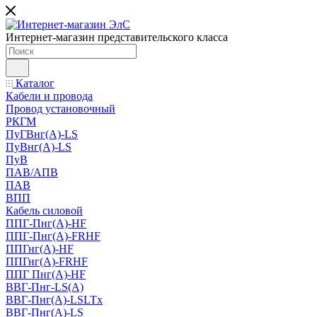
Интернет-магазин представительского класса
Каталог
Кабели и провода
Провод установочный
РКГМ
ПуГВнг(А)-LS
ПуВнг(А)-LS
ПуВ
ПАВ/АПВ
ПАВ
ВПП
Кабель силовой
ППГ-Пнг(А)-HF
ППГ-Пнг(А)-FRHF
ППГнг(А)-HF
ППГнг(А)-FRHF
ППГ Пнг(А)-HF
ВВГ-Пнг-LS(А)
ВВГ-Пнг(А)-LSLTx
ВВГ-Пнг(А)-LS