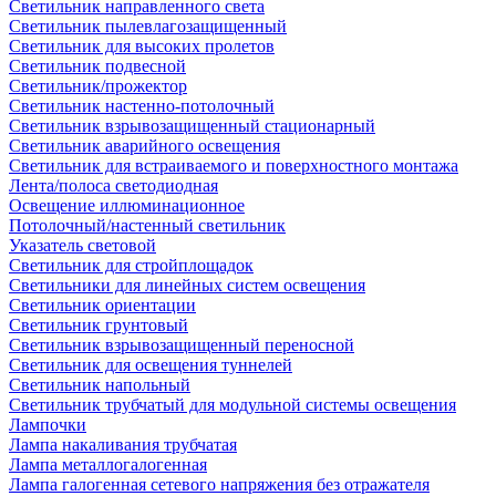
Светильник направленного света
Светильник пылевлагозащищенный
Светильник для высоких пролетов
Светильник подвесной
Светильник/прожектор
Светильник настенно-потолочный
Светильник взрывозащищенный стационарный
Светильник аварийного освещения
Светильник для встраиваемого и поверхностного монтажа
Лента/полоса светодиодная
Освещение иллюминационное
Потолочный/настенный светильник
Указатель световой
Светильник для стройплощадок
Светильники для линейных систем освещения
Светильник ориентации
Светильник грунтовый
Светильник взрывозащищенный переносной
Светильник для освещения туннелей
Светильник напольный
Светильник трубчатый для модульной системы освещения
Лампочки
Лампа накаливания трубчатая
Лампа металлогалогенная
Лампа галогенная сетевого напряжения без отражателя