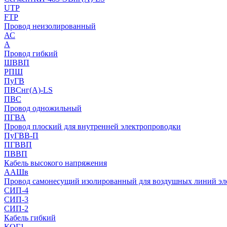
UTP
FTP
Провод неизолированный
АС
А
Провод гибкий
ШВВП
РПШ
ПуГВ
ПВСнг(А)-LS
ПВС
Провод одножильный
ПГВА
Провод плоский для внутренней электропроводки
ПуГВВ-П
ПГВВП
ПВВП
Кабель высокого напряжения
ААШв
Провод самонесущий изолированный для воздушных линий эл
СИП-4
СИП-3
СИП-2
Кабель гибкий
КОГ1