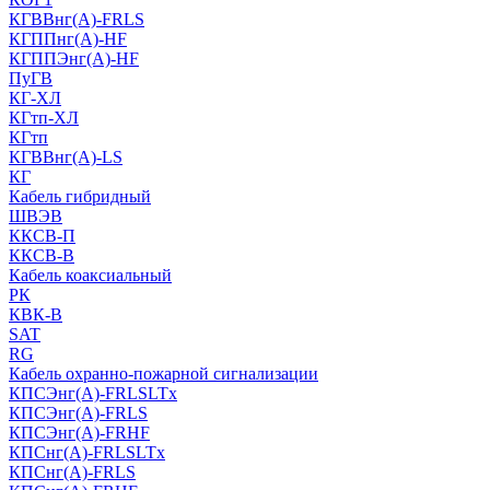
КГВВнг(А)-FRLS
КГППнг(A)-HF
КГППЭнг(A)-HF
ПуГВ
КГ-ХЛ
КГтп-ХЛ
КГтп
КГВВнг(А)-LS
КГ
Кабель гибридный
ШВЭВ
ККСВ-П
ККСВ-В
Кабель коаксиальный
РК
КВК-В
SAT
RG
Кабель охранно-пожарной сигнализации
КПСЭнг(А)-FRLSLTx
КПСЭнг(А)-FRLS
КПСЭнг(А)-FRHF
КПСнг(А)-FRLSLTx
КПСнг(А)-FRLS