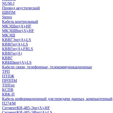
NUM-J
Провод акустический
ШВПМ
Stereo
Кабель контрольный
МКЭШнг(A)-HF
МКЭШВнг(А)-HF
МКЭШ
КВВГЭнг(А)-LS
КВВГнг(А)-LS
КВВГнг(А)-FRLS
КВВГнг(А)
КВВГ
КВБШвнг(А)-LS
Кабели связи, телефонные, телекоммуникационные
ТРП
ПТПЖ
ПРППМ
ТППэп
КСПВ
КВК-П
Кабель информационный для передачи данных, компьютерный
П274/М
СегментКИ-485-Энг(А)-HF
СегментКИ-485-ЭВнг(А)-LS