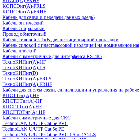
КПСнг(А)-FRHF
КОПСЭнг(А)-FRLS
КОПСЭнг(А)-FRHF
Кабель для связи и передачи данных (медь)
Кабель оптический
Кабель спиральный
Провод обмоточный
Кабель силовой < 1кВ для нестационарной прокладки
Кабель силовой с пластмассовой изоляцией на номинальное на
Кабель плоский
Кабели симметричные для интерфейса RS-485
ТеxноКИПнг(A)-HF
ТеxноКИПнг(A)-LS
ТеxноКИПнг(D)
ТехноКИПнг(A)-FRLS
ТехноКИПнг(A)-FRHF
Кабели для систем связи, сигнализации и управления на рабоч
КПСТТнг(A)-HF
КПСТЭТнг(A)-HF
КПСГТТнг(A)-HF
КПСГТЭТнг(A)-HF
Кабели симметричные для СКС
TechnoLAN U/UTP Cat 5e PVC
TechnoLAN U/UTP Cat 5e PE
TechnoLAN U/UTP Cat 5e PVC LS нг(A)-LS