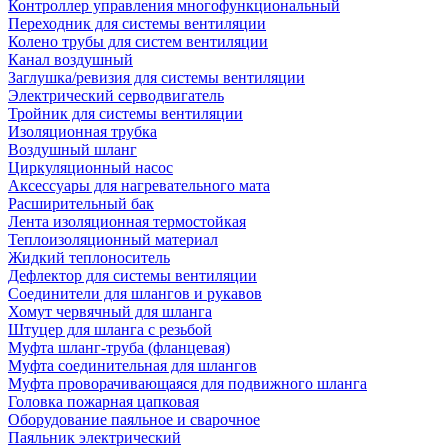
Контроллер управления многофункциональный
Переходник для системы вентиляции
Колено трубы для систем вентиляции
Канал воздушный
Заглушка/ревизия для системы вентиляции
Электрический серводвигатель
Тройник для системы вентиляции
Изоляционная трубка
Воздушный шланг
Циркуляционный насос
Аксессуары для нагревательного мата
Расширительный бак
Лента изоляционная термостойкая
Теплоизоляционный материал
Жидкий теплоноситель
Дефлектор для системы вентиляции
Соединители для шлангов и рукавов
Хомут червячный для шланга
Штуцер для шланга с резьбой
Муфта шланг-труба (фланцевая)
Муфта соединительная для шлангов
Муфта проворачивающаяся для подвижного шланга
Головка пожарная цапковая
Оборудование паяльное и сварочное
Паяльник электрический