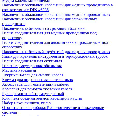
Муфта кабельная концевая
Наконечник обжимной кабельный для медных проводников в
соответствии с DIN 46236
Наконечник обжимной кабельный для медных проводников
Наконечник обжимной кабельный для алюминиевых
проводников
Наконечник кабельный со срывными болтами
Гильза соединительная для медных проводников под
опрессовку
Гильза соединительная для алюминиевых проводников под
опрессовку
Наконечник кабельный трубчатый для медных проводников
Ящик для хранения инструмента и термоусадочных трубок
Гильза соединительная обжимная
Гильза термоусадочная обжимная
Мастика кабельная
Лубрикант-гель для смазки кабеля
Клемма для подключения светильников
Аксессуары для герметизации кабеля
Комплект для ремонта оболочки кабеля
Рукав ремонтный термоусадочный
Комплект соединительной кабельной муфты
Набор наконечников, гильз
Отопительные приборы/Технологические и инженерные
системы