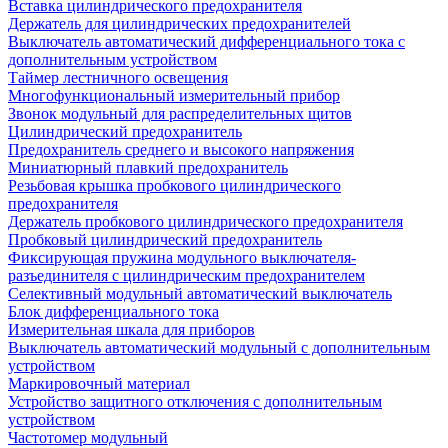
Вставка цилиндрического предохранителя
Держатель для цилиндрических предохранителей
Выключатель автоматический дифференциального тока с
дополнительным устройством
Таймер лестничного освещения
Многофункциональный измерительный прибор
Звонок модульный для распределительных щитов
Цилиндрический предохранитель
Предохранитель среднего и высокого напряжения
Миниатюрный плавкий предохранитель
Резьбовая крышка пробкового цилиндрического
предохранителя
Держатель пробкового цилиндрического предохранителя
Пробковый цилиндрический предохранитель
Фиксирующая пружина модульного выключателя-
разъединителя с цилиндрическим предохранителем
Селективный модульный автоматический выключатель
Блок дифференциального тока
Измерительная шкала для приборов
Выключатель автоматический модульный с дополнительным
устройством
Маркировочный материал
Устройство защитного отключения с дополнительным
устройством
Частотомер модульный