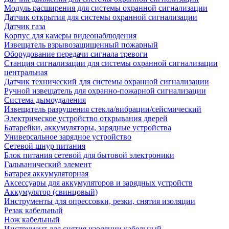
Модуль расширения для системы охранной сигнализации
Датчик открытия для системы охранной сигнализации
Датчик газа
Корпус для камеры видеонаблюдения
Извещатель взрывозащищенный пожарный
Оборудование передачи сигнала тревоги
Станция сигнализации для системы охранной сигнализации
центральная
Датчик технический для системы охранной сигнализации
Ручной извещатель для охранно-пожарной сигнализации
Система дымоудаления
Извещатель разрушения стекла/вибрации/сейсмический
Электрическое устройство открывания дверей
Батарейки, аккумуляторы, зарядные устройства
Универсальное зарядное устройство
Сетевой шнур питания
Блок питания сетевой для бытовой электроники
Гальванический элемент
Батарея аккумуляторная
Аксессуары для аккумуляторов и зарядных устройств
Аккумулятор (свинцовый)
Инструменты для опрессовки, резки, снятия изоляции
Резак кабельный
Нож кабельный
Инструмент для снятия изоляции кабельный