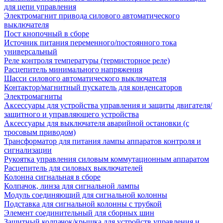
для цепи управления
Электромагнит привода силового автоматического
выключателя
Пост кнопочный в сборе
Источник питания переменного/постоянного тока
универсальный
Реле контроля температуры (термисторное реле)
Расцепитель минимального напряжения
Шасси силового автоматического выключателя
Контактор/магнитный пускатель для конденсаторов
Электромагниты
Аксессуары для устройства управления и защиты двигателя/
защитного и управляющего устройства
Аксессуары для выключателя аварийной остановки (с
тросовым приводом)
Трансформатор для питания лампы аппаратов контроля и
сигнализации
Рукоятка управления силовым коммутационным аппаратом
Расцепитель для силовых выключателей
Колонна сигнальная в сборе
Колпачок, линза для сигнальной лампы
Модуль соединяющий для сигнальной колонны
Подставка для сигнальной колонны с трубкой
Элемент соединительный для сборных шин
Защитный колпачок/крышка для устройств управления и