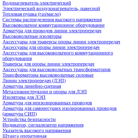
Водонагреватель электрический
Электрический воздухонагреватель, навесной
Тепловая пушка (газ/масло)
Системы распределения высокого напряжения
Высоковольтное коммутационное оборудование
Арматура для проводов линии электропередач
Высоковольтные изоляторы
Аксессуары для траверсы опоры линии электропередач
Аксессуары для опоры линии электропередач
Аксессуары для высоковольтного коммутационного
оборудования
Траверсы для опоры линии электропередач
Аксессуары для высоковольтных трансформаторов
Трансформаторы высоковольтные силовые
Линии электропередач (ЛЭП)
Арматура линейно-сцепная
Металлоконструкции и опоры для ЛЭП
Изоляторы для ЛЭП
Арматура для неизолированных проводов
Арматура для самонесущих изолированных проводов
(арматура СИП)
Устройства безопасности
Индикатор, сигнализатор напряжения
Указатель высокого напряжения
Штанга оперативная