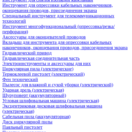
Инструмент для опрессовки кабельных наконечников,
оконцевания проводов, присоединения экрана
Специальный инструмент для телекоммуникационных
технологий
Инструмент многофункциональный (опрессовка/резка/
перфорация)
Аксессуары для оконцевателей проводов
Вкладыш для инструмента для опрессовки кабельных
наконечников, оконцевания проводов, присоединения экрана
Гидравлический привод
Гидравлическая соединительная часть
Электроинструменты и аксессуары для них
Циркулярная пила (электрические)
Термоклеевой пистолет (электрический)
Фен технический
Пылесос для влажной и сухой уборки (электрический)
Ударная дрель (электрическая)
Шуруповерт (аккумуляторный)
Угловая шлифовальная машина (электрическая)
Эксцентриковая дисковая шлифовальная машина
(электрическая)
Сабельная пила (аккумуляторная)
Диск циркулярной пилы
Паяльный пистолет