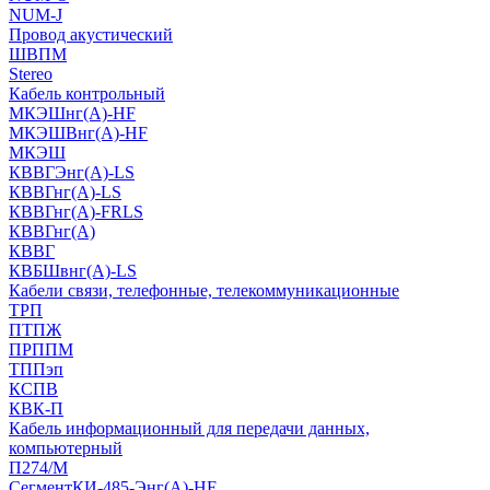
NUM-J
Провод акустический
ШВПМ
Stereo
Кабель контрольный
МКЭШнг(A)-HF
МКЭШВнг(А)-HF
МКЭШ
КВВГЭнг(А)-LS
КВВГнг(А)-LS
КВВГнг(А)-FRLS
КВВГнг(А)
КВВГ
КВБШвнг(А)-LS
Кабели связи, телефонные, телекоммуникационные
ТРП
ПТПЖ
ПРППМ
ТППэп
КСПВ
КВК-П
Кабель информационный для передачи данных,
компьютерный
П274/М
СегментКИ-485-Энг(А)-HF