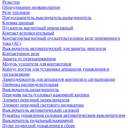
Резистор
Оборудование низковольтное
Реле тепловое
Предохранитель выключатель-разъединитель
Клемма шинная
Пускатель магнитный реверсивный
Контакт вспомогательный
Контактор/магнитный пускатель/силовое реле переменного
тока (АС)
Выключатель автоматический для защиты двигателя
Контакторное реле
Защита от перенапряжения
Модуль усилителя для контакторов
Корпус постов для установки аппаратов управления и
сигнализации
Ламподержатель для аппаратов контроля и сигнализации
Гребенка распределительная
Выключатель-разъединитель
Передняя часть (головка) нажимной кнопки
Элемент передний переключателя
Элемент передний светового индикатора
Выключатель автоматический силовой
Рукоятка управления силовым автоматическим выключателем
Выключатель педальный/нажимной
Пульт подвесной управления в сборе