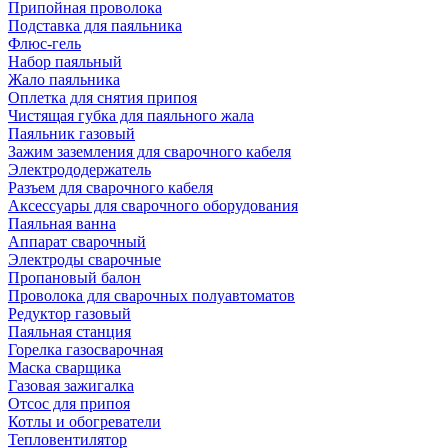
Припойная проволока
Подставка для паяльника
Флюс-гель
Набор паяльный
Жало паяльника
Оплетка для снятия припоя
Чистящая губка для паяльного жала
Паяльник газовый
Зажим заземления для сварочного кабеля
Электрододержатель
Разъем для сварочного кабеля
Аксессуары для сварочного оборудования
Паяльная ванна
Аппарат сварочный
Электроды сварочные
Пропановый балон
Проволока для сварочных полуавтоматов
Редуктор газовый
Паяльная станция
Горелка газосварочная
Маска сварщика
Газовая зажигалка
Отсос для припоя
Котлы и обогреватели
Тепловентилятор