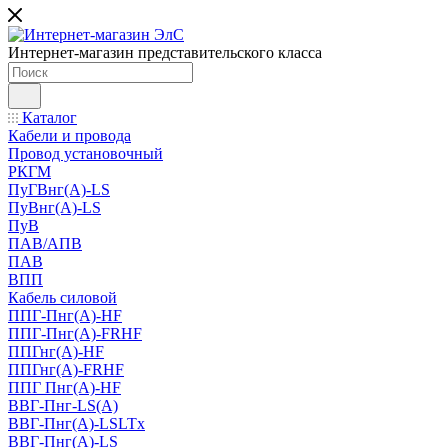
Интернет-магазин представительского класса
Каталог
Кабели и провода
Провод установочный
РКГМ
ПуГВнг(А)-LS
ПуВнг(А)-LS
ПуВ
ПАВ/АПВ
ПАВ
ВПП
Кабель силовой
ППГ-Пнг(А)-HF
ППГ-Пнг(А)-FRHF
ППГнг(А)-HF
ППГнг(А)-FRHF
ППГ Пнг(А)-HF
ВВГ-Пнг-LS(А)
ВВГ-Пнг(А)-LSLTx
ВВГ-Пнг(А)-LS