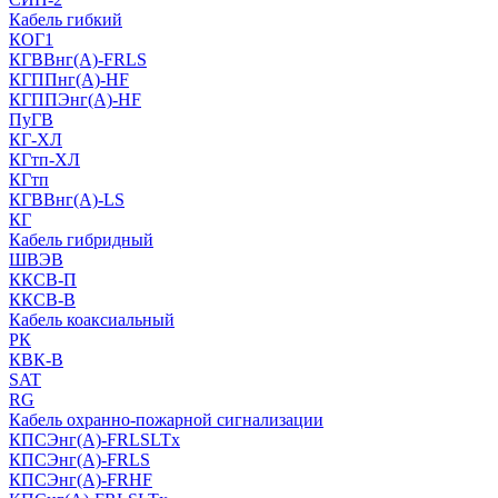
Кабель гибкий
КОГ1
КГВВнг(А)-FRLS
КГППнг(A)-HF
КГППЭнг(A)-HF
ПуГВ
КГ-ХЛ
КГтп-ХЛ
КГтп
КГВВнг(А)-LS
КГ
Кабель гибридный
ШВЭВ
ККСВ-П
ККСВ-В
Кабель коаксиальный
РК
КВК-В
SAT
RG
Кабель охранно-пожарной сигнализации
КПСЭнг(А)-FRLSLTx
КПСЭнг(А)-FRLS
КПСЭнг(А)-FRHF