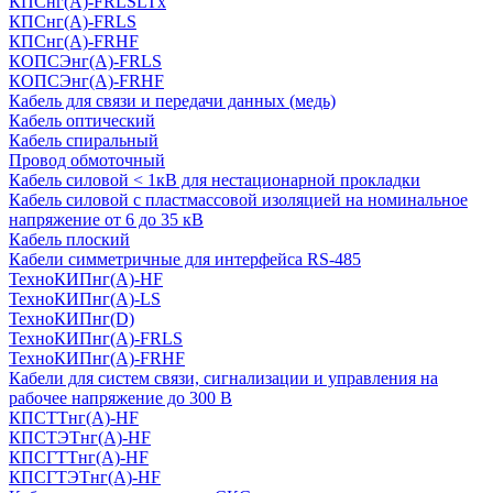
КПСнг(А)-FRLSLTx
КПСнг(А)-FRLS
КПСнг(А)-FRHF
КОПСЭнг(А)-FRLS
КОПСЭнг(А)-FRHF
Кабель для связи и передачи данных (медь)
Кабель оптический
Кабель спиральный
Провод обмоточный
Кабель силовой < 1кВ для нестационарной прокладки
Кабель силовой с пластмассовой изоляцией на номинальное
напряжение от 6 до 35 кВ
Кабель плоский
Кабели симметричные для интерфейса RS-485
ТеxноКИПнг(A)-HF
ТеxноКИПнг(A)-LS
ТеxноКИПнг(D)
ТехноКИПнг(A)-FRLS
ТехноКИПнг(A)-FRHF
Кабели для систем связи, сигнализации и управления на
рабочее напряжение до 300 В
КПСТТнг(A)-HF
КПСТЭТнг(A)-HF
КПСГТТнг(A)-HF
КПСГТЭТнг(A)-HF