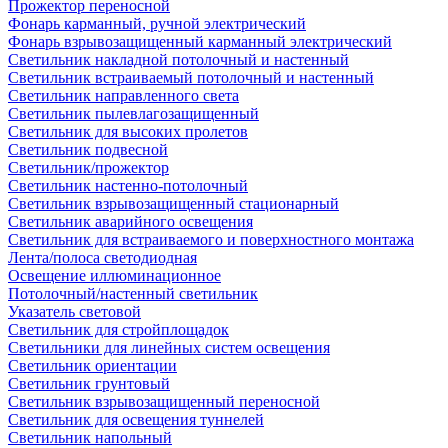
Прожектор переносной
Фонарь карманный, ручной электрический
Фонарь взрывозащищенный карманный электрический
Светильник накладной потолочный и настенный
Светильник встраиваемый потолочный и настенный
Светильник направленного света
Светильник пылевлагозащищенный
Светильник для высоких пролетов
Светильник подвесной
Светильник/прожектор
Светильник настенно-потолочный
Светильник взрывозащищенный стационарный
Светильник аварийного освещения
Светильник для встраиваемого и поверхностного монтажа
Лента/полоса светодиодная
Освещение иллюминационное
Потолочный/настенный светильник
Указатель световой
Светильник для стройплощадок
Светильники для линейных систем освещения
Светильник ориентации
Светильник грунтовый
Светильник взрывозащищенный переносной
Светильник для освещения туннелей
Светильник напольный