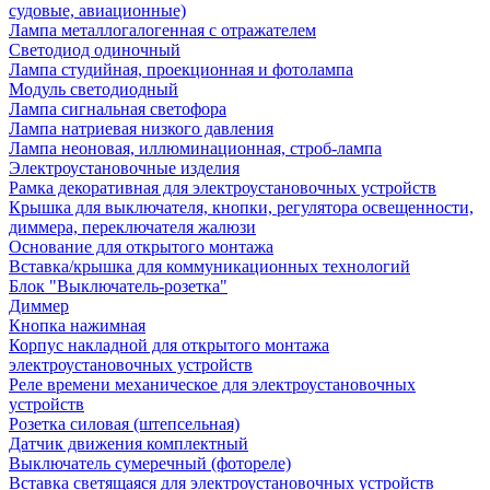
судовые, авиационные)
Лампа металлогалогенная с отражателем
Светодиод одиночный
Лампа студийная, проекционная и фотолампа
Модуль светодиодный
Лампа сигнальная светофора
Лампа натриевая низкого давления
Лампа неоновая, иллюминационная, строб-лампа
Электроустановочные изделия
Рамка декоративная для электроустановочных устройств
Крышка для выключателя, кнопки, регулятора освещенности,
диммера, переключателя жалюзи
Основание для открытого монтажа
Вставка/крышка для коммуникационных технологий
Блок "Выключатель-розетка"
Диммер
Кнопка нажимная
Корпус накладной для открытого монтажа
электроустановочных устройств
Реле времени механическое для электроустановочных
устройств
Розетка силовая (штепсельная)
Датчик движения комплектный
Выключатель сумеречный (фотореле)
Вставка светящаяся для электроустановочных устройств