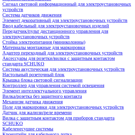
Сигнал световой информационный для электроустановочных
устройств
Система датчиков движения
Элемент декоративный для электроустановочных устройств
Ввод кабельный для электроустановочных изделий
Передатчик/пульт дистанционного управления для
электроустановочных устройств
Стойка электропитания (миниколонны)
Материалы монтажные для маркировки
Адаптер переходный для электроустановочных устройств
Аксессуары для розетки/вилки с защитным контактом
стандарта SCHUKO
Система акустическая для электроустановочных устройств
Настольный розеточный блок
Крышка блока световой сигнализации
Контроллер для управления системой освещения
Элемент интеллектуального управления
Вилка/розетка без защитного контакта
Механизм датчика движения
Поле для маркировки для электроустановочных устройств
Датчик для жалюзи/реле времени
Вилка с защитным контактом для приборов стандарта
SCHUKO
Кабеленесущие системы
Кронштейн для кабельного лотка