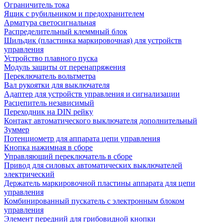
Ограничитель тока
Ящик с рубильником и предохранителем
Арматура светосигнальная
Распределительный клеммный блок
Шильдик (пластинка маркировочная) для устройств
управления
Устройство плавного пуска
Модуль защиты от перенапряжения
Переключатель вольтметра
Вал рукоятки для выключателя
Адаптер для устройств управления и сигнализации
Расцепитель независимый
Переходник на DIN рейку
Контакт автоматического выключателя дополнительный
Зуммер
Потенциометр для аппарата цепи управления
Кнопка нажимная в сборе
Управляющий переключатель в сборе
Привод для силовых автоматических выключателей
электрический
Держатель маркировочной пластины аппарата для цепи
управления
Комбинированный пускатель с электронным блоком
управления
Элемент передний для грибовидной кнопки