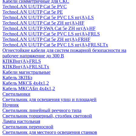
Кабели симметричные для СКС
TechnoLAN U/UTP Cat 5e PVC
TechnoLAN U/UTP Cat 5e PE
TechnoLAN U/UTP Cat 5e PVC LS нг(A)-LS
TechnoLAN U/UTP Cat 5e ZH нг(A)-HF
TechnoLAN U/UTP SWA Cat 5e ZH нг(A)-HF
TechnoLAN U/UTP Cat 5e PVC LS нг(A)-FRLS
TechnoLAN U/UTP Cat 5e ZH нг(A)-FRHF
TechnoLAN U/UTP Cat 5e PVC LS нг(A)-FRLSLTx
Огнестойкие кабели для систем пожарной безопасности на
рабочее напряжение до 300 В
КПКВнг(A)-FRLS
КПКВнг(A)-FRLSLTx
Кабели магистральные
Кабель ЗКПБз
Кабель МКСБ 4х4х1,2
Кабель МКСАБп 4х4х1,2
Светильники
Светильник для освещения улиц и площадей
Ночник
Светильник линейный реечного типа
Светильник торшерный, столбик световой
Лампа настольная
Светильник переносной
Светильник для местного освещения станков