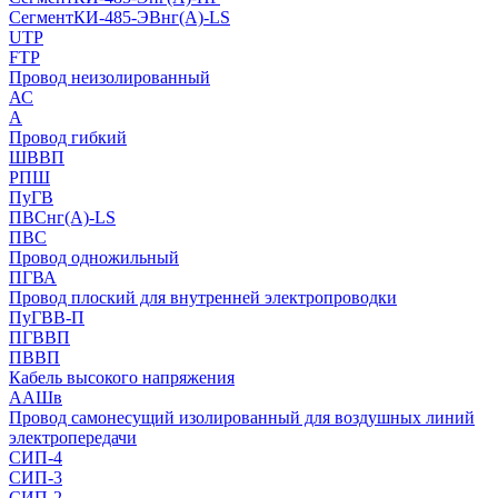
СегментКИ-485-ЭВнг(А)-LS
UTP
FTP
Провод неизолированный
АС
А
Провод гибкий
ШВВП
РПШ
ПуГВ
ПВСнг(А)-LS
ПВС
Провод одножильный
ПГВА
Провод плоский для внутренней электропроводки
ПуГВВ-П
ПГВВП
ПВВП
Кабель высокого напряжения
ААШв
Провод самонесущий изолированный для воздушных линий
электропередачи
СИП-4
СИП-3
СИП-2