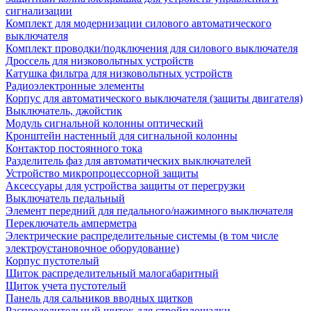
сигнализации
Комплект для модернизации силового автоматического
выключателя
Комплект проводки/подключения для силового выключателя
Дроссель для низковольтных устройств
Катушка фильтра для низковольтных устройств
Радиоэлектронные элементы
Корпус для автоматического выключателя (защиты двигателя)
Выключатель, джойстик
Модуль сигнальной колонны оптический
Кронштейн настенный для сигнальной колонны
Контактор постоянного тока
Разделитель фаз для автоматических выключателей
Устройство микропроцессорной защиты
Аксессуары для устройства защиты от перегрузки
Выключатель педальный
Элемент передний для педального/нажимного выключателя
Переключатель амперметра
Электрические распределительные системы (в том числе
электроустановочное оборудование)
Корпус пустотелый
Щиток распределительный малогабаритный
Щиток учета пустотелый
Панель для сальников вводных щитков
Распределительный щиток для стройплощадки