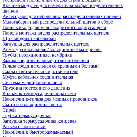
Крышка модулей для измерительных/распределительных
щитков
Аксессуары для небольших распределительных панелей
Малогабаритный распределительный щиток в сборе
Панель ввода для малогабаритного корпуса/щита
Панель монтажная для распределительных щитков
Щит вводный кабельный
Заглушка для распределительных щитков
Арматура кабельная/Изоляционные материалы
Трубки изоляционные, кембрики
Зажим соединительный, ответвительный
Гильза соединительная со срывными болтами
Сжим ответвительный, ответвитель
Муфта кабельная соединительная
Система маркировки кабеля
Пружина постоянного давления
Колпачок термоусадочный разъема
Наконечник-гильза для медных проводников
Скотч и изоляционная лента
Спрей
Трубка термоусадочная
Заглушка термоусадочная концевая
Разъем слаботочный
Наконечник быстроразмыкаемый