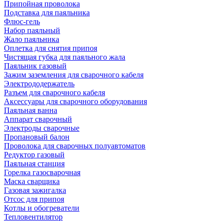
Припойная проволока
Подставка для паяльника
Флюс-гель
Набор паяльный
Жало паяльника
Оплетка для снятия припоя
Чистящая губка для паяльного жала
Паяльник газовый
Зажим заземления для сварочного кабеля
Электрододержатель
Разъем для сварочного кабеля
Аксессуары для сварочного оборудования
Паяльная ванна
Аппарат сварочный
Электроды сварочные
Пропановый балон
Проволока для сварочных полуавтоматов
Редуктор газовый
Паяльная станция
Горелка газосварочная
Маска сварщика
Газовая зажигалка
Отсос для припоя
Котлы и обогреватели
Тепловентилятор