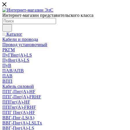
Интернет-магазин представительского класса
Каталог
Кабели и провода
Провод установочный
РКГМ
ПуГВнг(А)-LS
ПуВнг(А)-LS
ПуВ
ПАВ/АПВ
ПАВ
ВПП
Кабель силовой
ППГ-Пнг(А)-HF
ППГ-Пнг(А)-FRHF
ППГнг(А)-HF
ППГнг(А)-FRHF
ППГ Пнг(А)-HF
ВВГ-Пнг-LS(А)
ВВГ-Пнг(А)-LSLTx
ВВГ-Пнг(А)-LS