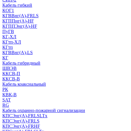
Кабель гибкий
КОГ1
КГВВнг(А)-FRLS
КГППнг(A)-HF
КГППЭнг(A)-HF
ПуГВ
КГ-ХЛ
КГтп-ХЛ
КГтп
КГВВнг(А)-LS
КГ
Кабель гибридный
ШВЭВ
ККСВ-П
ККСВ-В
Кабель коаксиальный
РК
КВК-В
SAT
RG
Кабель охранно-пожарной сигнализации
КПСЭнг(А)-FRLSLTx
КПСЭнг(А)-FRLS
КПСЭнг(А)-FRHF