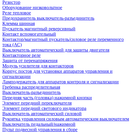
Резистор
Оборудование низковольтное
Реле тепловое
Предохранитель выключатель-разъединитель
Клемма шинная
Пускатель магнитный реверсивный
Контакт вспомогательный
Контактор/магнитный пускатель/силовое реле переменного
тока (АС)
Выключатель автоматический для защиты двигателя
Контакторное реле
Защита от перенапряжения
Модуль усилителя для контакторов
Корпус постов для установки аппаратов управления и
сигнализации
Ламподержатель для аппаратов контроля и сигнализации
Гребенка распределительная
Выключатель-разъединитель
Передняя часть (головка) нажимной кнопки
Элемент передний переключателя
Элемент передний светового индикатора
Выключатель автоматический силовой
Рукоятка управления силовым автоматическим выключателем
Выключатель педальный/нажимной
Пульт подвесной управления в сборе