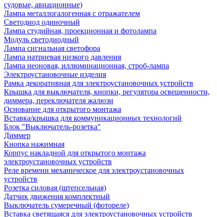
судовые, авиационные)
Лампа металлогалогенная с отражателем
Светодиод одиночный
Лампа студийная, проекционная и фотолампа
Модуль светодиодный
Лампа сигнальная светофора
Лампа натриевая низкого давления
Лампа неоновая, иллюминационная, строб-лампа
Электроустановочные изделия
Рамка декоративная для электроустановочных устройств
Крышка для выключателя, кнопки, регулятора освещенности,
диммера, переключателя жалюзи
Основание для открытого монтажа
Вставка/крышка для коммуникационных технологий
Блок "Выключатель-розетка"
Диммер
Кнопка нажимная
Корпус накладной для открытого монтажа
электроустановочных устройств
Реле времени механическое для электроустановочных
устройств
Розетка силовая (штепсельная)
Датчик движения комплектный
Выключатель сумеречный (фотореле)
Вставка светящаяся для электроустановочных устройств