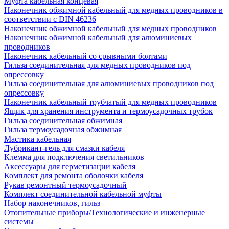
Муфта кабельная концевая
Наконечник обжимной кабельный для медных проводников в
соответствии с DIN 46236
Наконечник обжимной кабельный для медных проводников
Наконечник обжимной кабельный для алюминиевых
проводников
Наконечник кабельный со срывными болтами
Гильза соединительная для медных проводников под
опрессовку
Гильза соединительная для алюминиевых проводников под
опрессовку
Наконечник кабельный трубчатый для медных проводников
Ящик для хранения инструмента и термоусадочных трубок
Гильза соединительная обжимная
Гильза термоусадочная обжимная
Мастика кабельная
Лубрикант-гель для смазки кабеля
Клемма для подключения светильников
Аксессуары для герметизации кабеля
Комплект для ремонта оболочки кабеля
Рукав ремонтный термоусадочный
Комплект соединительной кабельной муфты
Набор наконечников, гильз
Отопительные приборы/Технологические и инженерные
системы