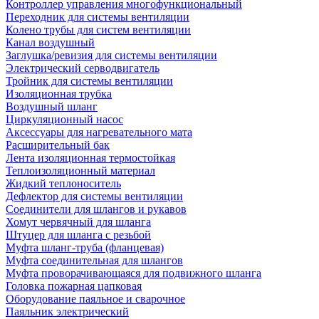
Контроллер управления многофункциональный
Переходник для системы вентиляции
Колено трубы для систем вентиляции
Канал воздушный
Заглушка/ревизия для системы вентиляции
Электрический серводвигатель
Тройник для системы вентиляции
Изоляционная трубка
Воздушный шланг
Циркуляционный насос
Аксессуары для нагревательного мата
Расширительный бак
Лента изоляционная термостойкая
Теплоизоляционный материал
Жидкий теплоноситель
Дефлектор для системы вентиляции
Соединители для шлангов и рукавов
Хомут червячный для шланга
Штуцер для шланга с резьбой
Муфта шланг-труба (фланцевая)
Муфта соединительная для шлангов
Муфта проворачивающаяся для подвижного шланга
Головка пожарная цапковая
Оборудование паяльное и сварочное
Паяльник электрический