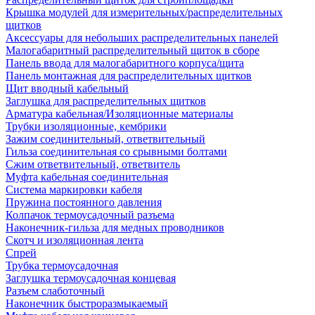
Крышка модулей для измерительных/распределительных
щитков
Аксессуары для небольших распределительных панелей
Малогабаритный распределительный щиток в сборе
Панель ввода для малогабаритного корпуса/щита
Панель монтажная для распределительных щитков
Щит вводный кабельный
Заглушка для распределительных щитков
Арматура кабельная/Изоляционные материалы
Трубки изоляционные, кембрики
Зажим соединительный, ответвительный
Гильза соединительная со срывными болтами
Сжим ответвительный, ответвитель
Муфта кабельная соединительная
Система маркировки кабеля
Пружина постоянного давления
Колпачок термоусадочный разъема
Наконечник-гильза для медных проводников
Скотч и изоляционная лента
Спрей
Трубка термоусадочная
Заглушка термоусадочная концевая
Разъем слаботочный
Наконечник быстроразмыкаемый