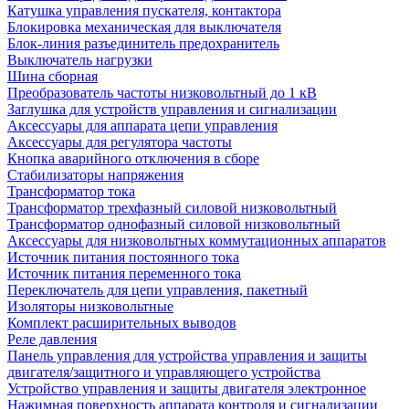
Катушка управления пускателя, контактора
Блокировка механическая для выключателя
Блок-линия разъединитель предохранитель
Выключатель нагрузки
Шина сборная
Преобразователь частоты низковольтный до 1 кВ
Заглушка для устройств управления и сигнализации
Аксессуары для аппарата цепи управления
Аксессуары для регулятора частоты
Кнопка аварийного отключения в сборе
Стабилизаторы напряжения
Трансформатор тока
Трансформатор трехфазный силовой низковольтный
Трансформатор однофазный силовой низковольтный
Аксессуары для низковольтных коммутационных аппаратов
Источник питания постоянного тока
Источник питания переменного тока
Переключатель для цепи управления, пакетный
Изоляторы низковольтные
Комплект расширительных выводов
Реле давления
Панель управления для устройства управления и защиты
двигателя/защитного и управляющего устройства
Устройство управления и защиты двигателя электронное
Нажимная поверхность аппарата контроля и сигнализации