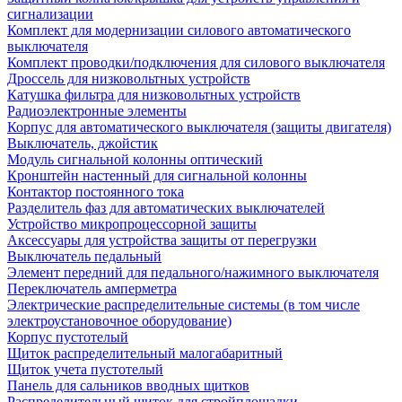
сигнализации
Комплект для модернизации силового автоматического
выключателя
Комплект проводки/подключения для силового выключателя
Дроссель для низковольтных устройств
Катушка фильтра для низковольтных устройств
Радиоэлектронные элементы
Корпус для автоматического выключателя (защиты двигателя)
Выключатель, джойстик
Модуль сигнальной колонны оптический
Кронштейн настенный для сигнальной колонны
Контактор постоянного тока
Разделитель фаз для автоматических выключателей
Устройство микропроцессорной защиты
Аксессуары для устройства защиты от перегрузки
Выключатель педальный
Элемент передний для педального/нажимного выключателя
Переключатель амперметра
Электрические распределительные системы (в том числе
электроустановочное оборудование)
Корпус пустотелый
Щиток распределительный малогабаритный
Щиток учета пустотелый
Панель для сальников вводных щитков
Распределительный щиток для стройплощадки