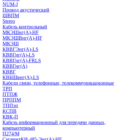
NUM-J
Провод акустический
ШВПМ
Stereo
Кабель контрольный
МКЭШнг(A)-HF
МКЭШВнг(А)-HF
МКЭШ
КВВГЭнг(А)-LS
КВВГнг(А)-LS
КВВГнг(А)-FRLS
КВВГнг(А)
КВВГ
КВБШвнг(А)-LS
Кабели связи, телефонные, телекоммуникационные
ТРП
ПТПЖ
ПРППМ
ТППэп
КСПВ
КВК-П
Кабель информационный для передачи данных,
компьютерный
П274/М
СегментКИ-485-Энг(А)-HF