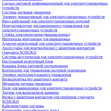
Сигнал световой информационный для электроустановочных
устройств
Система датчиков движения
Элемент декоративный для электроустановочных устройств
Ввод кабельный для электроустановочных изделий
Передатчик/пульт дистанционного управления для
электроустановочных устройств
Стойка электропитания (миниколонны)
Материалы монтажные для маркировки
Адаптер переходный для электроустановочных устройств
Аксессуары для розетки/вилки с защитным контактом
стандарта SCHUKO
Система акустическая для электроустановочных устройств
Настольный розеточный блок
Крышка блока световой сигнализации
Контроллер для управления системой освещения
Элемент интеллектуального управления
Вилка/розетка без защитного контакта
Механизм датчика движения
Поле для маркировки для электроустановочных устройств
Датчик для жалюзи/реле времени
Вилка с защитным контактом для приборов стандарта
SCHUKO
Кабеленесущие системы
Кронштейн для кабельного лотка