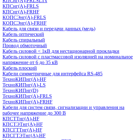
КПСнг(А)-FRLSLTx
КПСнг(А)-FRLS
КПСнг(А)-FRHF
КОПСЭнг(А)-FRLS
КОПСЭнг(А)-FRHF
Кабель для связи и передачи данных (медь)
Кабель оптический
Кабель спиральный
Провод обмоточный
Кабель силовой < 1кВ для нестационарной прокладки
Кабель силовой с пластмассовой изоляцией на номинальное
напряжение от 6 до 35 кВ
Кабель плоский
Кабели симметричные для интерфейса RS-485
ТеxноКИПнг(A)-HF
ТеxноКИПнг(A)-LS
ТеxноКИПнг(D)
ТехноКИПнг(A)-FRLS
ТехноКИПнг(A)-FRHF
Кабели для систем связи, сигнализации и управления на
рабочее напряжение до 300 В
КПСТТнг(A)-HF
КПСТЭТнг(A)-HF
КПСГТТнг(A)-HF
КПСГТЭТнг(A)-HF