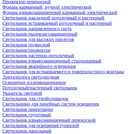
Прожектор переносной
Фонарь карманный, ручной электрический
Фонарь взрывозащищенный карманный электрический
Светильник накладной потолочный и настенный
Светильник встраиваемый потолочный и настенный
Светильник направленного света
Светильник пылевлагозащищенный
Светильник для высоких пролетов
Светильник подвесной
Светильник/прожектор
Светильник настенно-потолочный
Светильник взрывозащищенный стационарный
Светильник аварийного освещения
Светильник для встраиваемого и поверхностного монтажа
Лента/полоса светодиодная
Освещение иллюминационное
Потолочный/настенный светильник
Указатель световой
Светильник для стройплощадок
Светильники для линейных систем освещения
Светильник ориентации
Светильник грунтовый
Светильник взрывозащищенный переносной
Светильник для освещения туннелей
Светильник напольный