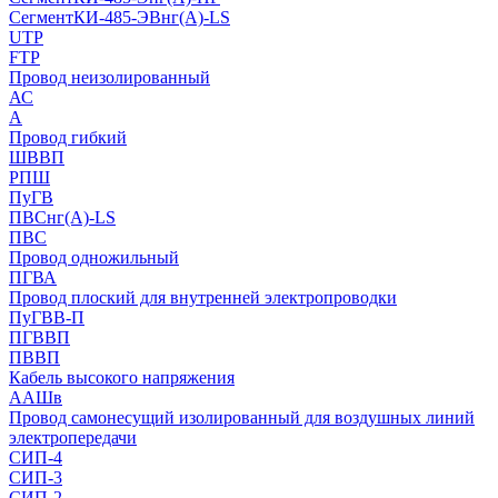
СегментКИ-485-ЭВнг(А)-LS
UTP
FTP
Провод неизолированный
АС
А
Провод гибкий
ШВВП
РПШ
ПуГВ
ПВСнг(А)-LS
ПВС
Провод одножильный
ПГВА
Провод плоский для внутренней электропроводки
ПуГВВ-П
ПГВВП
ПВВП
Кабель высокого напряжения
ААШв
Провод самонесущий изолированный для воздушных линий
электропередачи
СИП-4
СИП-3
СИП-2