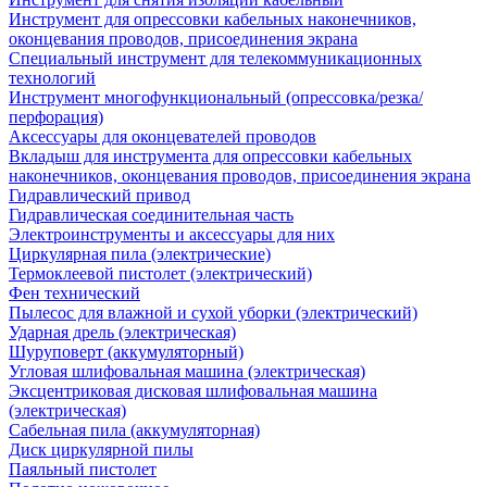
Инструмент для опрессовки кабельных наконечников,
оконцевания проводов, присоединения экрана
Специальный инструмент для телекоммуникационных
технологий
Инструмент многофункциональный (опрессовка/резка/
перфорация)
Аксессуары для оконцевателей проводов
Вкладыш для инструмента для опрессовки кабельных
наконечников, оконцевания проводов, присоединения экрана
Гидравлический привод
Гидравлическая соединительная часть
Электроинструменты и аксессуары для них
Циркулярная пила (электрические)
Термоклеевой пистолет (электрический)
Фен технический
Пылесос для влажной и сухой уборки (электрический)
Ударная дрель (электрическая)
Шуруповерт (аккумуляторный)
Угловая шлифовальная машина (электрическая)
Эксцентриковая дисковая шлифовальная машина
(электрическая)
Сабельная пила (аккумуляторная)
Диск циркулярной пилы
Паяльный пистолет