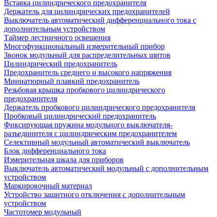
Вставка цилиндрического предохранителя
Держатель для цилиндрических предохранителей
Выключатель автоматический дифференциального тока с
дополнительным устройством
Таймер лестничного освещения
Многофункциональный измерительный прибор
Звонок модульный для распределительных щитов
Цилиндрический предохранитель
Предохранитель среднего и высокого напряжения
Миниатюрный плавкий предохранитель
Резьбовая крышка пробкового цилиндрического
предохранителя
Держатель пробкового цилиндрического предохранителя
Пробковый цилиндрический предохранитель
Фиксирующая пружина модульного выключателя-
разъединителя с цилиндрическим предохранителем
Селективный модульный автоматический выключатель
Блок дифференциального тока
Измерительная шкала для приборов
Выключатель автоматический модульный с дополнительным
устройством
Маркировочный материал
Устройство защитного отключения с дополнительным
устройством
Частотомер модульный