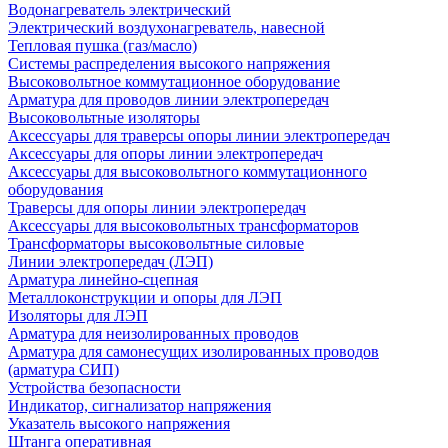
Водонагреватель электрический
Электрический воздухонагреватель, навесной
Тепловая пушка (газ/масло)
Системы распределения высокого напряжения
Высоковольтное коммутационное оборудование
Арматура для проводов линии электропередач
Высоковольтные изоляторы
Аксессуары для траверсы опоры линии электропередач
Аксессуары для опоры линии электропередач
Аксессуары для высоковольтного коммутационного
оборудования
Траверсы для опоры линии электропередач
Аксессуары для высоковольтных трансформаторов
Трансформаторы высоковольтные силовые
Линии электропередач (ЛЭП)
Арматура линейно-сцепная
Металлоконструкции и опоры для ЛЭП
Изоляторы для ЛЭП
Арматура для неизолированных проводов
Арматура для самонесущих изолированных проводов
(арматура СИП)
Устройства безопасности
Индикатор, сигнализатор напряжения
Указатель высокого напряжения
Штанга оперативная