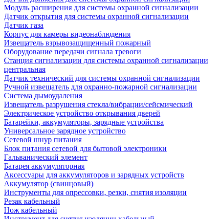
Модуль расширения для системы охранной сигнализации
Датчик открытия для системы охранной сигнализации
Датчик газа
Корпус для камеры видеонаблюдения
Извещатель взрывозащищенный пожарный
Оборудование передачи сигнала тревоги
Станция сигнализации для системы охранной сигнализации
центральная
Датчик технический для системы охранной сигнализации
Ручной извещатель для охранно-пожарной сигнализации
Система дымоудаления
Извещатель разрушения стекла/вибрации/сейсмический
Электрическое устройство открывания дверей
Батарейки, аккумуляторы, зарядные устройства
Универсальное зарядное устройство
Сетевой шнур питания
Блок питания сетевой для бытовой электроники
Гальванический элемент
Батарея аккумуляторная
Аксессуары для аккумуляторов и зарядных устройств
Аккумулятор (свинцовый)
Инструменты для опрессовки, резки, снятия изоляции
Резак кабельный
Нож кабельный
Инструмент для снятия изоляции кабельный