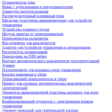
Ограничитель тока
Ящик с рубильником и предохранителем
Арматура светосигнальная
Распределительный клеммный блок
Шильдик (пластинка маркировочная) для устройств
управления
Устройство плавного пуска
Модуль защиты от перенапряжения
Переключатель вольтметра
Вал рукоятки для выключателя
Адаптер для устройств управления и сигнализации
Расцепитель независимый
Переходник на DIN рейку
Контакт автоматического выключателя дополнительный
Зуммер
Потенциометр для аппарата цепи управления
Кнопка нажимная в сборе
Управляющий переключатель в сборе
Привод для силовых автоматических выключателей
электрический
Держатель маркировочной пластины аппарата для цепи
управления
Комбинированный пускатель с электронным блоком
управления
Элемент передний для грибовидной кнопки