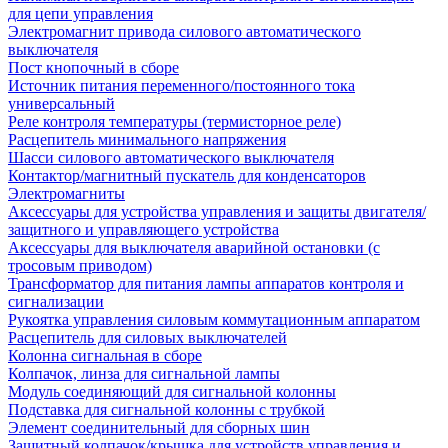
для цепи управления
Электромагнит привода силового автоматического
выключателя
Пост кнопочный в сборе
Источник питания переменного/постоянного тока
универсальный
Реле контроля температуры (термисторное реле)
Расцепитель минимального напряжения
Шасси силового автоматического выключателя
Контактор/магнитный пускатель для конденсаторов
Электромагниты
Аксессуары для устройства управления и защиты двигателя/
защитного и управляющего устройства
Аксессуары для выключателя аварийной остановки (с
тросовым приводом)
Трансформатор для питания лампы аппаратов контроля и
сигнализации
Рукоятка управления силовым коммутационным аппаратом
Расцепитель для силовых выключателей
Колонна сигнальная в сборе
Колпачок, линза для сигнальной лампы
Модуль соединяющий для сигнальной колонны
Подставка для сигнальной колонны с трубкой
Элемент соединительный для сборных шин
Защитный колпачок/крышка для устройств управления и