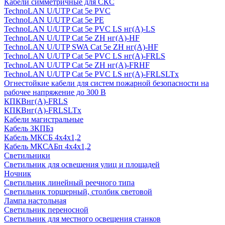
Кабели симметричные для СКС
TechnoLAN U/UTP Cat 5e PVC
TechnoLAN U/UTP Cat 5e PE
TechnoLAN U/UTP Cat 5e PVC LS нг(A)-LS
TechnoLAN U/UTP Cat 5e ZH нг(A)-HF
TechnoLAN U/UTP SWA Cat 5e ZH нг(A)-HF
TechnoLAN U/UTP Cat 5e PVC LS нг(A)-FRLS
TechnoLAN U/UTP Cat 5e ZH нг(A)-FRHF
TechnoLAN U/UTP Cat 5e PVC LS нг(A)-FRLSLTx
Огнестойкие кабели для систем пожарной безопасности на
рабочее напряжение до 300 В
КПКВнг(A)-FRLS
КПКВнг(A)-FRLSLTx
Кабели магистральные
Кабель ЗКПБз
Кабель МКСБ 4х4х1,2
Кабель МКСАБп 4х4х1,2
Светильники
Светильник для освещения улиц и площадей
Ночник
Светильник линейный реечного типа
Светильник торшерный, столбик световой
Лампа настольная
Светильник переносной
Светильник для местного освещения станков