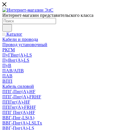
Интернет-магазин представительского класса
Каталог
Кабели и провода
Провод установочный
РКГМ
ПуГВнг(А)-LS
ПуВнг(А)-LS
ПуВ
ПАВ/АПВ
ПАВ
ВПП
Кабель силовой
ППГ-Пнг(А)-HF
ППГ-Пнг(А)-FRHF
ППГнг(А)-HF
ППГнг(А)-FRHF
ППГ Пнг(А)-HF
ВВГ-Пнг-LS(А)
ВВГ-Пнг(А)-LSLTx
ВВГ-Пнг(А)-LS