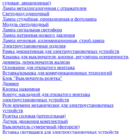
судовые, авиационные)
Лампа металлогалогенная с отражателем
Светодиод одиночный
Лампа студийная, проекционная и фотолампа
Модуль светодиодный
Лампа сигнальная светофора
Лампа натриевая низкого давления
Лампа неоновая, иллюминационная, строб-лампа
Электроустановочные изделия
Рамка декоративная для электроустановочных устройств
Крышка для выключателя, кнопки, регулятора освещенности,
диммера, переключателя жалюзи
Основание для открытого монтажа
Вставка/крышка для коммуникационных технологий
Блок "Выключатель-розетка"
Диммер
Кнопка нажимная
Корпус накладной для открытого монтажа
электроустановочных устройств
Реле времени механическое для электроустановочных
устройств
Розетка силовая (штепсельная)
Датчик движения комплектный
Выключатель сумеречный (фотореле)
Вставка светящаяся для электроустановочных устройств