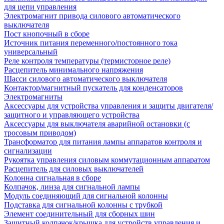
для цепи управления
Электромагнит привода силового автоматического
выключателя
Пост кнопочный в сборе
Источник питания переменного/постоянного тока
универсальный
Реле контроля температуры (термисторное реле)
Расцепитель минимального напряжения
Шасси силового автоматического выключателя
Контактор/магнитный пускатель для конденсаторов
Электромагниты
Аксессуары для устройства управления и защиты двигателя/
защитного и управляющего устройства
Аксессуары для выключателя аварийной остановки (с
тросовым приводом)
Трансформатор для питания лампы аппаратов контроля и
сигнализации
Рукоятка управления силовым коммутационным аппаратом
Расцепитель для силовых выключателей
Колонна сигнальная в сборе
Колпачок, линза для сигнальной лампы
Модуль соединяющий для сигнальной колонны
Подставка для сигнальной колонны с трубкой
Элемент соединительный для сборных шин
Защитный колпачок/крышка для устройств управления и