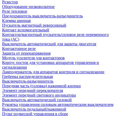
Резистор
Оборудование низковольтное
Реле тепловое
Предохранитель выключатель-разъединитель
Клемма шинная
Пускатель магнитный реверсивный
Контакт вспомогательный
Контактор/магнитный пускатель/силовое реле переменного
тока (АС)
Выключатель автоматический для защиты двигателя
Контакторное реле
Защита от перенапряжения
Модуль усилителя для контакторов
Корпус постов для установки аппаратов управления и
сигнализации
Ламподержатель для аппаратов контроля и сигнализации
Гребенка распределительная
Выключатель-разъединитель
Передняя часть (головка) нажимной кнопки
Элемент передний переключателя
Элемент передний светового индикатора
Выключатель автоматический силовой
Рукоятка управления силовым автоматическим выключателем
Выключатель педальный/нажимной
Пульт подвесной управления в сборе