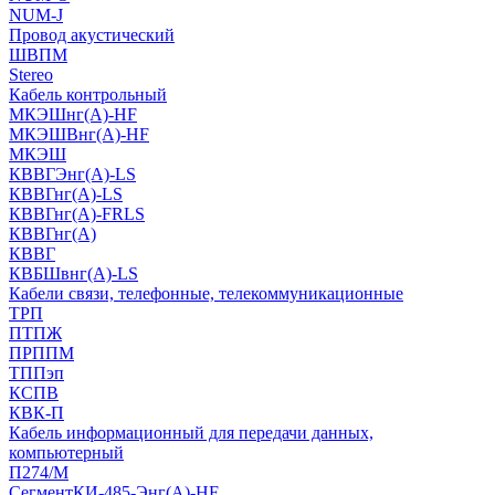
NUM-J
Провод акустический
ШВПМ
Stereo
Кабель контрольный
МКЭШнг(A)-HF
МКЭШВнг(А)-HF
МКЭШ
КВВГЭнг(А)-LS
КВВГнг(А)-LS
КВВГнг(А)-FRLS
КВВГнг(А)
КВВГ
КВБШвнг(А)-LS
Кабели связи, телефонные, телекоммуникационные
ТРП
ПТПЖ
ПРППМ
ТППэп
КСПВ
КВК-П
Кабель информационный для передачи данных,
компьютерный
П274/М
СегментКИ-485-Энг(А)-HF