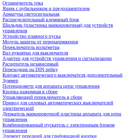
Ограничитель тока
Ящик с рубильником и предохранителем
Арматура светосигнальная
Распределительный клеммный блок
Шильдик (пластинка маркировочная) для устройств
управления
Устройство плавного пуска
Модуль защиты от перенапряжения
Переключатель вольтметра
Вал рукоятки для выключателя
Адаптер для устройств управления и сигнализации
Расцепитель независимый
Переходник на DIN рейку
Контакт автоматического выключателя дополнительный
Зуммер
Потенциометр для аппарата цепи управления
Кнопка нажимная в сборе
Управляющий переключатель в сборе
Привод для силовых автоматических выключателей
электрический
Держатель маркировочной пластины аппарата для цепи
управления
Комбинированный пускатель с электронным блоком
управления
Элемент передний для грибовидной кнопки