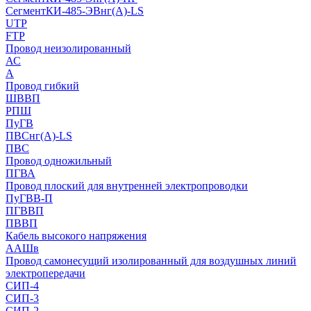
СегментКИ-485-ЭВнг(А)-LS
UTP
FTP
Провод неизолированный
АС
А
Провод гибкий
ШВВП
РПШ
ПуГВ
ПВСнг(А)-LS
ПВС
Провод одножильный
ПГВА
Провод плоский для внутренней электропроводки
ПуГВВ-П
ПГВВП
ПВВП
Кабель высокого напряжения
ААШв
Провод самонесущий изолированный для воздушных линий
электропередачи
СИП-4
СИП-3
СИП-2