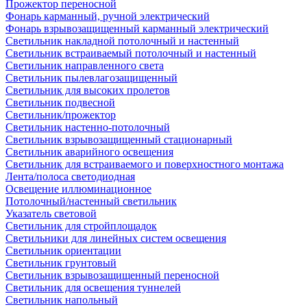
Прожектор переносной
Фонарь карманный, ручной электрический
Фонарь взрывозащищенный карманный электрический
Светильник накладной потолочный и настенный
Светильник встраиваемый потолочный и настенный
Светильник направленного света
Светильник пылевлагозащищенный
Светильник для высоких пролетов
Светильник подвесной
Светильник/прожектор
Светильник настенно-потолочный
Светильник взрывозащищенный стационарный
Светильник аварийного освещения
Светильник для встраиваемого и поверхностного монтажа
Лента/полоса светодиодная
Освещение иллюминационное
Потолочный/настенный светильник
Указатель световой
Светильник для стройплощадок
Светильники для линейных систем освещения
Светильник ориентации
Светильник грунтовый
Светильник взрывозащищенный переносной
Светильник для освещения туннелей
Светильник напольный