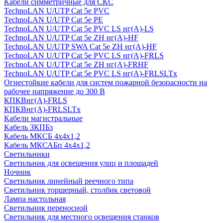
Кабели симметричные для СКС
TechnoLAN U/UTP Cat 5e PVC
TechnoLAN U/UTP Cat 5e PE
TechnoLAN U/UTP Cat 5e PVC LS нг(A)-LS
TechnoLAN U/UTP Cat 5e ZH нг(A)-HF
TechnoLAN U/UTP SWA Cat 5e ZH нг(A)-HF
TechnoLAN U/UTP Cat 5e PVC LS нг(A)-FRLS
TechnoLAN U/UTP Cat 5e ZH нг(A)-FRHF
TechnoLAN U/UTP Cat 5e PVC LS нг(A)-FRLSLTx
Огнестойкие кабели для систем пожарной безопасности на
рабочее напряжение до 300 В
КПКВнг(A)-FRLS
КПКВнг(A)-FRLSLTx
Кабели магистральные
Кабель ЗКПБз
Кабель МКСБ 4х4х1,2
Кабель МКСАБп 4х4х1,2
Светильники
Светильник для освещения улиц и площадей
Ночник
Светильник линейный реечного типа
Светильник торшерный, столбик световой
Лампа настольная
Светильник переносной
Светильник для местного освещения станков