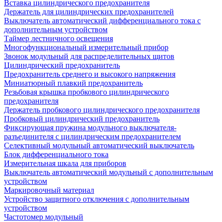
Вставка цилиндрического предохранителя
Держатель для цилиндрических предохранителей
Выключатель автоматический дифференциального тока с
дополнительным устройством
Таймер лестничного освещения
Многофункциональный измерительный прибор
Звонок модульный для распределительных щитов
Цилиндрический предохранитель
Предохранитель среднего и высокого напряжения
Миниатюрный плавкий предохранитель
Резьбовая крышка пробкового цилиндрического
предохранителя
Держатель пробкового цилиндрического предохранителя
Пробковый цилиндрический предохранитель
Фиксирующая пружина модульного выключателя-
разъединителя с цилиндрическим предохранителем
Селективный модульный автоматический выключатель
Блок дифференциального тока
Измерительная шкала для приборов
Выключатель автоматический модульный с дополнительным
устройством
Маркировочный материал
Устройство защитного отключения с дополнительным
устройством
Частотомер модульный