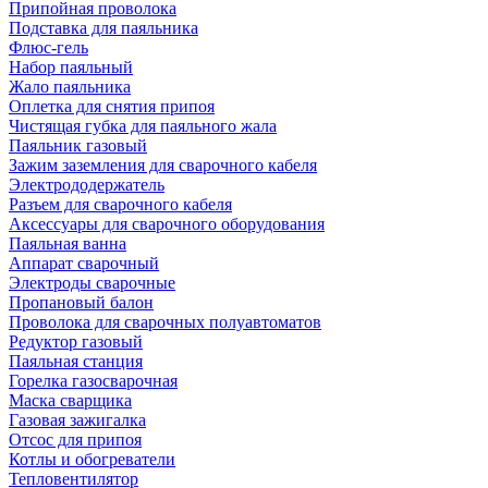
Припойная проволока
Подставка для паяльника
Флюс-гель
Набор паяльный
Жало паяльника
Оплетка для снятия припоя
Чистящая губка для паяльного жала
Паяльник газовый
Зажим заземления для сварочного кабеля
Электрододержатель
Разъем для сварочного кабеля
Аксессуары для сварочного оборудования
Паяльная ванна
Аппарат сварочный
Электроды сварочные
Пропановый балон
Проволока для сварочных полуавтоматов
Редуктор газовый
Паяльная станция
Горелка газосварочная
Маска сварщика
Газовая зажигалка
Отсос для припоя
Котлы и обогреватели
Тепловентилятор