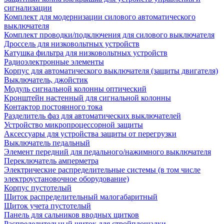
сигнализации
Комплект для модернизации силового автоматического
выключателя
Комплект проводки/подключения для силового выключателя
Дроссель для низковольтных устройств
Катушка фильтра для низковольтных устройств
Радиоэлектронные элементы
Корпус для автоматического выключателя (защиты двигателя)
Выключатель, джойстик
Модуль сигнальной колонны оптический
Кронштейн настенный для сигнальной колонны
Контактор постоянного тока
Разделитель фаз для автоматических выключателей
Устройство микропроцессорной защиты
Аксессуары для устройства защиты от перегрузки
Выключатель педальный
Элемент передний для педального/нажимного выключателя
Переключатель амперметра
Электрические распределительные системы (в том числе
электроустановочное оборудование)
Корпус пустотелый
Щиток распределительный малогабаритный
Щиток учета пустотелый
Панель для сальников вводных щитков
Распределительный щиток для стройплощадки