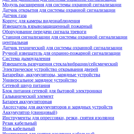
Модуль расширения для системы охранной сигнализации
Датчик открытия для системы охранной сигнализации
Датчик газа
Корпус для камеры видеонаблюдения
Извещатель взрывозащищенный пожарный
Оборудование передачи сигнала тревоги
Станция сигнализации для системы охранной сигнализации
центральная
Датчик технический для системы охранной сигнализации
Ручной извещатель для охранно-пожарной сигнализации
Система дымоудаления
Извещатель разрушения стекла/вибрации/сейсмический
Электрическое устройство открывания дверей
Батарейки, аккумуляторы, зарядные устройства
Универсальное зарядное устройство
Сетевой шнур питания
Блок питания сетевой для бытовой электроники
Гальванический элемент
Батарея аккумуляторная
Аксессуары для аккумуляторов и зарядных устройств
Аккумулятор (свинцовый)
Инструменты для опрессовки, резки, снятия изоляции
Резак кабельный
Нож кабельный
Инструмент для снятия изоляции кабельный