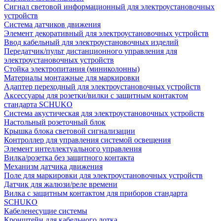
Сигнал световой информационный для электроустановочных
устройств
Система датчиков движения
Элемент декоративный для электроустановочных устройств
Ввод кабельный для электроустановочных изделий
Передатчик/пульт дистанционного управления для
электроустановочных устройств
Стойка электропитания (миниколонны)
Материалы монтажные для маркировки
Адаптер переходный для электроустановочных устройств
Аксессуары для розетки/вилки с защитным контактом
стандарта SCHUKO
Система акустическая для электроустановочных устройств
Настольный розеточный блок
Крышка блока световой сигнализации
Контроллер для управления системой освещения
Элемент интеллектуального управления
Вилка/розетка без защитного контакта
Механизм датчика движения
Поле для маркировки для электроустановочных устройств
Датчик для жалюзи/реле времени
Вилка с защитным контактом для приборов стандарта
SCHUKO
Кабеленесущие системы
Кронштейн для кабельного лотка