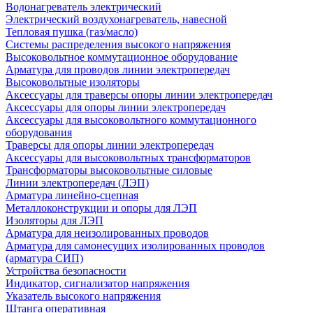
Водонагреватель электрический
Электрический воздухонагреватель, навесной
Тепловая пушка (газ/масло)
Системы распределения высокого напряжения
Высоковольтное коммутационное оборудование
Арматура для проводов линии электропередач
Высоковольтные изоляторы
Аксессуары для траверсы опоры линии электропередач
Аксессуары для опоры линии электропередач
Аксессуары для высоковольтного коммутационного
оборудования
Траверсы для опоры линии электропередач
Аксессуары для высоковольтных трансформаторов
Трансформаторы высоковольтные силовые
Линии электропередач (ЛЭП)
Арматура линейно-сцепная
Металлоконструкции и опоры для ЛЭП
Изоляторы для ЛЭП
Арматура для неизолированных проводов
Арматура для самонесущих изолированных проводов
(арматура СИП)
Устройства безопасности
Индикатор, сигнализатор напряжения
Указатель высокого напряжения
Штанга оперативная