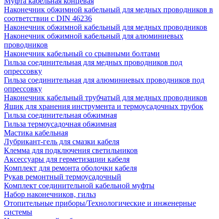
Муфта кабельная концевая
Наконечник обжимной кабельный для медных проводников в
соответствии с DIN 46236
Наконечник обжимной кабельный для медных проводников
Наконечник обжимной кабельный для алюминиевых
проводников
Наконечник кабельный со срывными болтами
Гильза соединительная для медных проводников под
опрессовку
Гильза соединительная для алюминиевых проводников под
опрессовку
Наконечник кабельный трубчатый для медных проводников
Ящик для хранения инструмента и термоусадочных трубок
Гильза соединительная обжимная
Гильза термоусадочная обжимная
Мастика кабельная
Лубрикант-гель для смазки кабеля
Клемма для подключения светильников
Аксессуары для герметизации кабеля
Комплект для ремонта оболочки кабеля
Рукав ремонтный термоусадочный
Комплект соединительной кабельной муфты
Набор наконечников, гильз
Отопительные приборы/Технологические и инженерные
системы