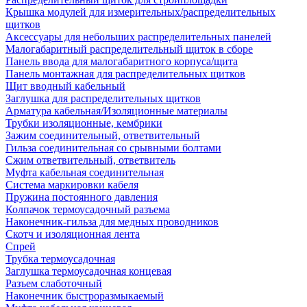
Крышка модулей для измерительных/распределительных
щитков
Аксессуары для небольших распределительных панелей
Малогабаритный распределительный щиток в сборе
Панель ввода для малогабаритного корпуса/щита
Панель монтажная для распределительных щитков
Щит вводный кабельный
Заглушка для распределительных щитков
Арматура кабельная/Изоляционные материалы
Трубки изоляционные, кембрики
Зажим соединительный, ответвительный
Гильза соединительная со срывными болтами
Сжим ответвительный, ответвитель
Муфта кабельная соединительная
Система маркировки кабеля
Пружина постоянного давления
Колпачок термоусадочный разъема
Наконечник-гильза для медных проводников
Скотч и изоляционная лента
Спрей
Трубка термоусадочная
Заглушка термоусадочная концевая
Разъем слаботочный
Наконечник быстроразмыкаемый