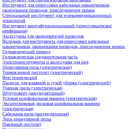
Инструмент для опрессовки кабельных наконечников,
оконцевания проводов, присоединения экрана
Специальный инструмент для телекоммуникационных
технологий
Инструмент многофункциональный (опрессовка/резка/
перфорация)
Аксессуары для оконцевателей проводов
Вкладыш для инструмента для опрессовки кабельных
наконечников, оконцевания проводов, присоединения экрана
Гидравлический привод
Гидравлическая соединительная часть
Электроинструменты и аксессуары для них
Циркулярная пила (электрические)
Термоклеевой пистолет (электрический)
Фен технический
Пылесос для влажной и сухой уборки (электрический)
Ударная дрель (электрическая)
Шуруповерт (аккумуляторный)
Угловая шлифовальная машина (электрическая)
Эксцентриковая дисковая шлифовальная машина
(электрическая)
Сабельная пила (аккумуляторная)
Диск циркулярной пилы
Паяльный пистолет