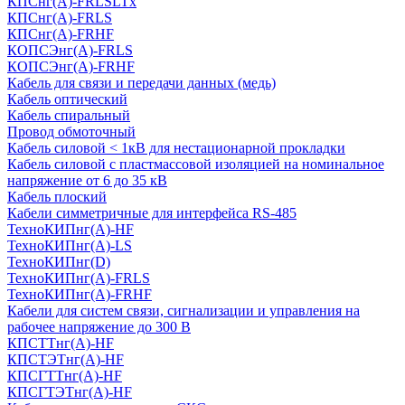
КПСнг(А)-FRLSLTx
КПСнг(А)-FRLS
КПСнг(А)-FRHF
КОПСЭнг(А)-FRLS
КОПСЭнг(А)-FRHF
Кабель для связи и передачи данных (медь)
Кабель оптический
Кабель спиральный
Провод обмоточный
Кабель силовой < 1кВ для нестационарной прокладки
Кабель силовой с пластмассовой изоляцией на номинальное
напряжение от 6 до 35 кВ
Кабель плоский
Кабели симметричные для интерфейса RS-485
ТеxноКИПнг(A)-HF
ТеxноКИПнг(A)-LS
ТеxноКИПнг(D)
ТехноКИПнг(A)-FRLS
ТехноКИПнг(A)-FRHF
Кабели для систем связи, сигнализации и управления на
рабочее напряжение до 300 В
КПСТТнг(A)-HF
КПСТЭТнг(A)-HF
КПСГТТнг(A)-HF
КПСГТЭТнг(A)-HF