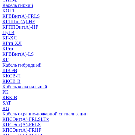
Кабель гибкий
КОГ1
КГВВнг(А)-FRLS
КГППнг(A)-HF
КГППЭнг(A)-HF
ПуГВ
КГ-ХЛ
КГтп-ХЛ
КГтп
КГВВнг(А)-LS
КГ
Кабель гибридный
ШВЭВ
ККСВ-П
ККСВ-В
Кабель коаксиальный
РК
КВК-В
SAT
RG
Кабель охранно-пожарной сигнализации
КПСЭнг(А)-FRLSLTx
КПСЭнг(А)-FRLS
КПСЭнг(А)-FRHF