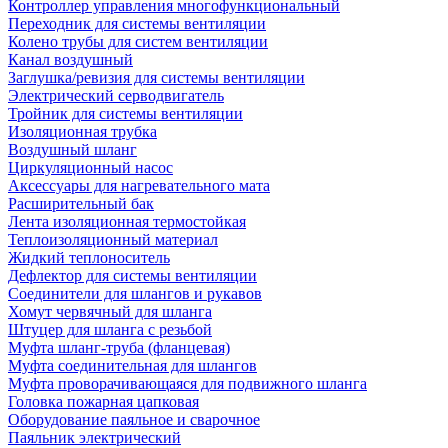
Контроллер управления многофункциональный
Переходник для системы вентиляции
Колено трубы для систем вентиляции
Канал воздушный
Заглушка/ревизия для системы вентиляции
Электрический серводвигатель
Тройник для системы вентиляции
Изоляционная трубка
Воздушный шланг
Циркуляционный насос
Аксессуары для нагревательного мата
Расширительный бак
Лента изоляционная термостойкая
Теплоизоляционный материал
Жидкий теплоноситель
Дефлектор для системы вентиляции
Соединители для шлангов и рукавов
Хомут червячный для шланга
Штуцер для шланга с резьбой
Муфта шланг-труба (фланцевая)
Муфта соединительная для шлангов
Муфта проворачивающаяся для подвижного шланга
Головка пожарная цапковая
Оборудование паяльное и сварочное
Паяльник электрический