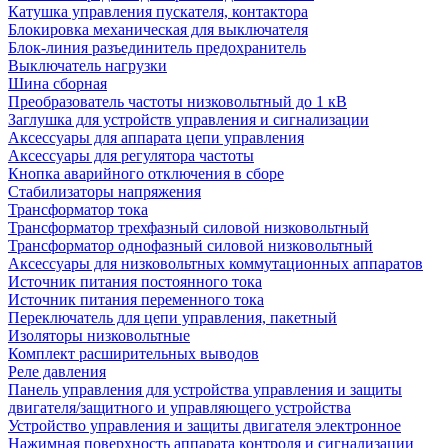
Катушка управления пускателя, контактора
Блокировка механическая для выключателя
Блок-линия разъединитель предохранитель
Выключатель нагрузки
Шина сборная
Преобразователь частоты низковольтный до 1 кВ
Заглушка для устройств управления и сигнализации
Аксессуары для аппарата цепи управления
Аксессуары для регулятора частоты
Кнопка аварийного отключения в сборе
Стабилизаторы напряжения
Трансформатор тока
Трансформатор трехфазный силовой низковольтный
Трансформатор однофазный силовой низковольтный
Аксессуары для низковольтных коммутационных аппаратов
Источник питания постоянного тока
Источник питания переменного тока
Переключатель для цепи управления, пакетный
Изоляторы низковольтные
Комплект расширительных выводов
Реле давления
Панель управления для устройства управления и защиты
двигателя/защитного и управляющего устройства
Устройство управления и защиты двигателя электронное
Нажимная поверхность аппарата контроля и сигнализации