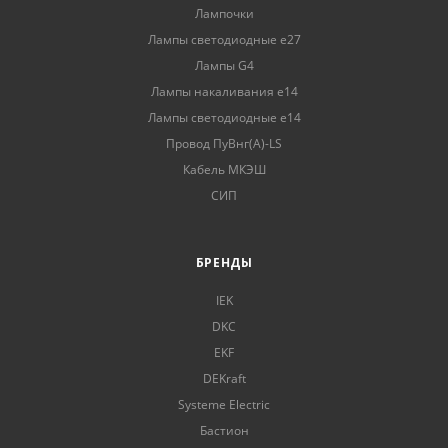
Лампочки
Лампы светодиодные е27
Лампы G4
Лампы накаливания е14
Лампы светодиодные е14
Провод ПуВнг(А)-LS
Кабель МКЭШ
СИП
БРЕНДЫ
IEK
DKC
EKF
DEKraft
Systeme Electric
Бастион