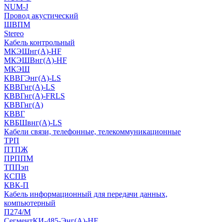
NUM-J
Провод акустический
ШВПМ
Stereo
Кабель контрольный
МКЭШнг(A)-HF
МКЭШВнг(А)-HF
МКЭШ
КВВГЭнг(А)-LS
КВВГнг(А)-LS
КВВГнг(А)-FRLS
КВВГнг(А)
КВВГ
КВБШвнг(А)-LS
Кабели связи, телефонные, телекоммуникационные
ТРП
ПТПЖ
ПРППМ
ТППэп
КСПВ
КВК-П
Кабель информационный для передачи данных,
компьютерный
П274/М
СегментКИ-485-Энг(А)-HF