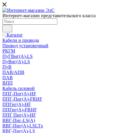
Интернет-магазин представительского класса
Каталог
Кабели и провода
Провод установочный
РКГМ
ПуГВнг(А)-LS
ПуВнг(А)-LS
ПуВ
ПАВ/АПВ
ПАВ
ВПП
Кабель силовой
ППГ-Пнг(А)-HF
ППГ-Пнг(А)-FRHF
ППГнг(А)-HF
ППГнг(А)-FRHF
ППГ Пнг(А)-HF
ВВГ-Пнг-LS(А)
ВВГ-Пнг(А)-LSLTx
ВВГ-Пнг(А)-LS