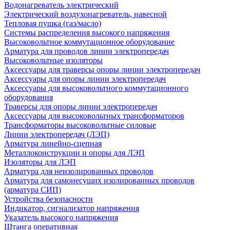
Водонагреватель электрический
Электрический воздухонагреватель, навесной
Тепловая пушка (газ/масло)
Системы распределения высокого напряжения
Высоковольтное коммутационное оборудование
Арматура для проводов линии электропередач
Высоковольтные изоляторы
Аксессуары для траверсы опоры линии электропередач
Аксессуары для опоры линии электропередач
Аксессуары для высоковольтного коммутационного
оборудования
Траверсы для опоры линии электропередач
Аксессуары для высоковольтных трансформаторов
Трансформаторы высоковольтные силовые
Линии электропередач (ЛЭП)
Арматура линейно-сцепная
Металлоконструкции и опоры для ЛЭП
Изоляторы для ЛЭП
Арматура для неизолированных проводов
Арматура для самонесущих изолированных проводов
(арматура СИП)
Устройства безопасности
Индикатор, сигнализатор напряжения
Указатель высокого напряжения
Штанга оперативная