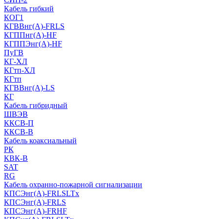
Кабель гибкий
КОГ1
КГВВнг(А)-FRLS
КГППнг(A)-HF
КГППЭнг(A)-HF
ПуГВ
КГ-ХЛ
КГтп-ХЛ
КГтп
КГВВнг(А)-LS
КГ
Кабель гибридный
ШВЭВ
ККСВ-П
ККСВ-В
Кабель коаксиальный
РК
КВК-В
SAT
RG
Кабель охранно-пожарной сигнализации
КПСЭнг(А)-FRLSLTx
КПСЭнг(А)-FRLS
КПСЭнг(А)-FRHF