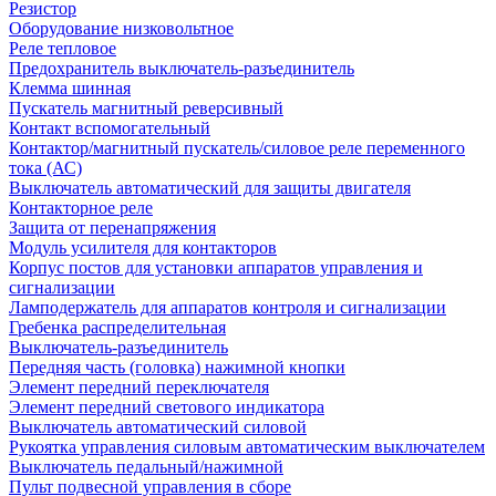
Резистор
Оборудование низковольтное
Реле тепловое
Предохранитель выключатель-разъединитель
Клемма шинная
Пускатель магнитный реверсивный
Контакт вспомогательный
Контактор/магнитный пускатель/силовое реле переменного
тока (АС)
Выключатель автоматический для защиты двигателя
Контакторное реле
Защита от перенапряжения
Модуль усилителя для контакторов
Корпус постов для установки аппаратов управления и
сигнализации
Ламподержатель для аппаратов контроля и сигнализации
Гребенка распределительная
Выключатель-разъединитель
Передняя часть (головка) нажимной кнопки
Элемент передний переключателя
Элемент передний светового индикатора
Выключатель автоматический силовой
Рукоятка управления силовым автоматическим выключателем
Выключатель педальный/нажимной
Пульт подвесной управления в сборе