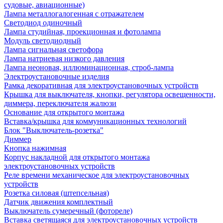
судовые, авиационные)
Лампа металлогалогенная с отражателем
Светодиод одиночный
Лампа студийная, проекционная и фотолампа
Модуль светодиодный
Лампа сигнальная светофора
Лампа натриевая низкого давления
Лампа неоновая, иллюминационная, строб-лампа
Электроустановочные изделия
Рамка декоративная для электроустановочных устройств
Крышка для выключателя, кнопки, регулятора освещенности,
диммера, переключателя жалюзи
Основание для открытого монтажа
Вставка/крышка для коммуникационных технологий
Блок "Выключатель-розетка"
Диммер
Кнопка нажимная
Корпус накладной для открытого монтажа
электроустановочных устройств
Реле времени механическое для электроустановочных
устройств
Розетка силовая (штепсельная)
Датчик движения комплектный
Выключатель сумеречный (фотореле)
Вставка светящаяся для электроустановочных устройств