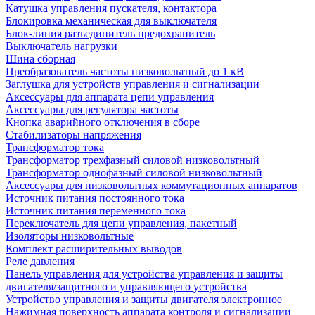
Катушка управления пускателя, контактора
Блокировка механическая для выключателя
Блок-линия разъединитель предохранитель
Выключатель нагрузки
Шина сборная
Преобразователь частоты низковольтный до 1 кВ
Заглушка для устройств управления и сигнализации
Аксессуары для аппарата цепи управления
Аксессуары для регулятора частоты
Кнопка аварийного отключения в сборе
Стабилизаторы напряжения
Трансформатор тока
Трансформатор трехфазный силовой низковольтный
Трансформатор однофазный силовой низковольтный
Аксессуары для низковольтных коммутационных аппаратов
Источник питания постоянного тока
Источник питания переменного тока
Переключатель для цепи управления, пакетный
Изоляторы низковольтные
Комплект расширительных выводов
Реле давления
Панель управления для устройства управления и защиты
двигателя/защитного и управляющего устройства
Устройство управления и защиты двигателя электронное
Нажимная поверхность аппарата контроля и сигнализации