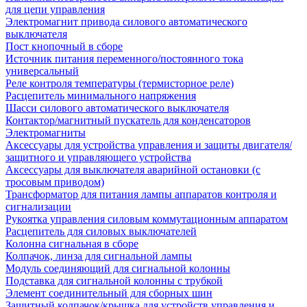
для цепи управления
Электромагнит привода силового автоматического
выключателя
Пост кнопочный в сборе
Источник питания переменного/постоянного тока
универсальный
Реле контроля температуры (термисторное реле)
Расцепитель минимального напряжения
Шасси силового автоматического выключателя
Контактор/магнитный пускатель для конденсаторов
Электромагниты
Аксессуары для устройства управления и защиты двигателя/
защитного и управляющего устройства
Аксессуары для выключателя аварийной остановки (с
тросовым приводом)
Трансформатор для питания лампы аппаратов контроля и
сигнализации
Рукоятка управления силовым коммутационным аппаратом
Расцепитель для силовых выключателей
Колонна сигнальная в сборе
Колпачок, линза для сигнальной лампы
Модуль соединяющий для сигнальной колонны
Подставка для сигнальной колонны с трубкой
Элемент соединительный для сборных шин
Защитный колпачок/крышка для устройств управления и