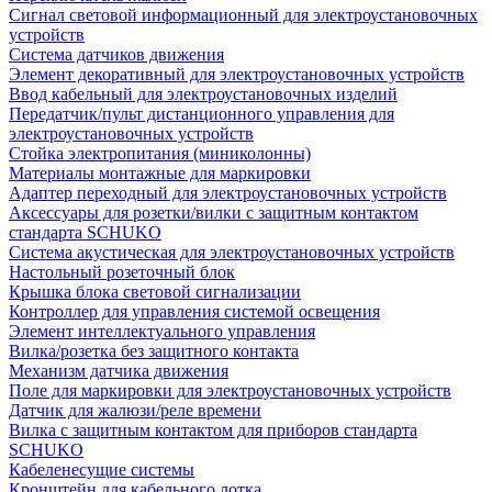
Сигнал световой информационный для электроустановочных
устройств
Система датчиков движения
Элемент декоративный для электроустановочных устройств
Ввод кабельный для электроустановочных изделий
Передатчик/пульт дистанционного управления для
электроустановочных устройств
Стойка электропитания (миниколонны)
Материалы монтажные для маркировки
Адаптер переходный для электроустановочных устройств
Аксессуары для розетки/вилки с защитным контактом
стандарта SCHUKO
Система акустическая для электроустановочных устройств
Настольный розеточный блок
Крышка блока световой сигнализации
Контроллер для управления системой освещения
Элемент интеллектуального управления
Вилка/розетка без защитного контакта
Механизм датчика движения
Поле для маркировки для электроустановочных устройств
Датчик для жалюзи/реле времени
Вилка с защитным контактом для приборов стандарта
SCHUKO
Кабеленесущие системы
Кронштейн для кабельного лотка