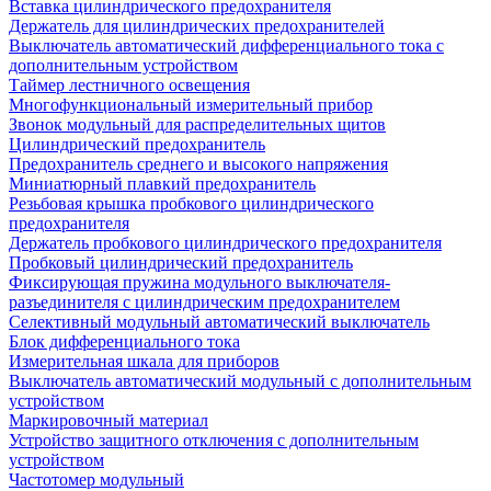
Вставка цилиндрического предохранителя
Держатель для цилиндрических предохранителей
Выключатель автоматический дифференциального тока с
дополнительным устройством
Таймер лестничного освещения
Многофункциональный измерительный прибор
Звонок модульный для распределительных щитов
Цилиндрический предохранитель
Предохранитель среднего и высокого напряжения
Миниатюрный плавкий предохранитель
Резьбовая крышка пробкового цилиндрического
предохранителя
Держатель пробкового цилиндрического предохранителя
Пробковый цилиндрический предохранитель
Фиксирующая пружина модульного выключателя-
разъединителя с цилиндрическим предохранителем
Селективный модульный автоматический выключатель
Блок дифференциального тока
Измерительная шкала для приборов
Выключатель автоматический модульный с дополнительным
устройством
Маркировочный материал
Устройство защитного отключения с дополнительным
устройством
Частотомер модульный