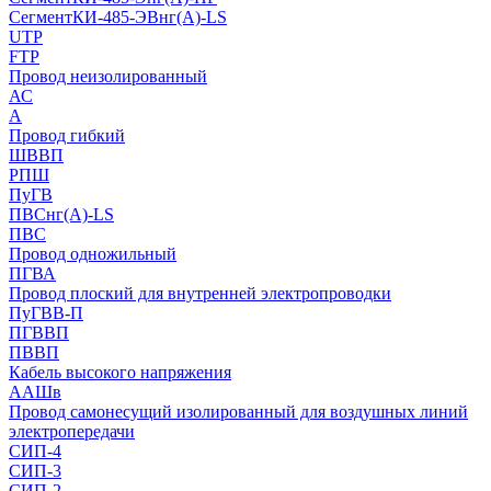
СегментКИ-485-ЭВнг(А)-LS
UTP
FTP
Провод неизолированный
АС
А
Провод гибкий
ШВВП
РПШ
ПуГВ
ПВСнг(А)-LS
ПВС
Провод одножильный
ПГВА
Провод плоский для внутренней электропроводки
ПуГВВ-П
ПГВВП
ПВВП
Кабель высокого напряжения
ААШв
Провод самонесущий изолированный для воздушных линий
электропередачи
СИП-4
СИП-3
СИП-2