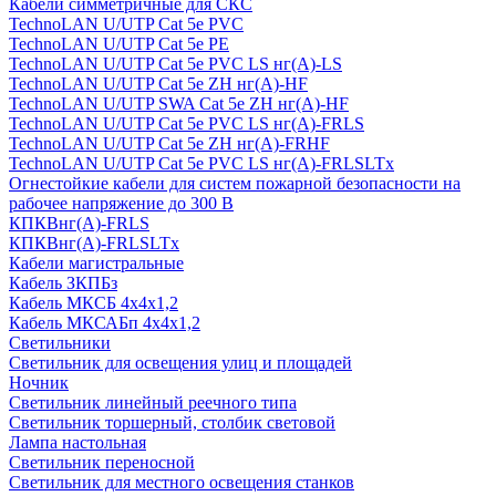
Кабели симметричные для СКС
TechnoLAN U/UTP Cat 5e PVC
TechnoLAN U/UTP Cat 5e PE
TechnoLAN U/UTP Cat 5e PVC LS нг(A)-LS
TechnoLAN U/UTP Cat 5e ZH нг(A)-HF
TechnoLAN U/UTP SWA Cat 5e ZH нг(A)-HF
TechnoLAN U/UTP Cat 5e PVC LS нг(A)-FRLS
TechnoLAN U/UTP Cat 5e ZH нг(A)-FRHF
TechnoLAN U/UTP Cat 5e PVC LS нг(A)-FRLSLTx
Огнестойкие кабели для систем пожарной безопасности на
рабочее напряжение до 300 В
КПКВнг(A)-FRLS
КПКВнг(A)-FRLSLTx
Кабели магистральные
Кабель ЗКПБз
Кабель МКСБ 4х4х1,2
Кабель МКСАБп 4х4х1,2
Светильники
Светильник для освещения улиц и площадей
Ночник
Светильник линейный реечного типа
Светильник торшерный, столбик световой
Лампа настольная
Светильник переносной
Светильник для местного освещения станков