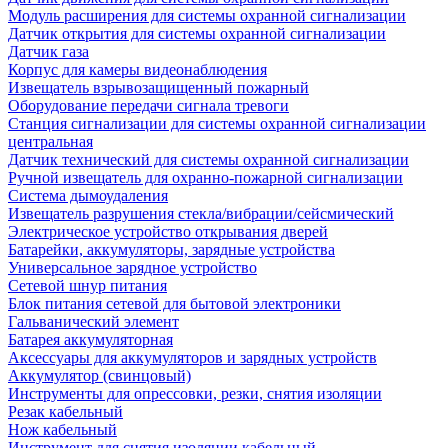
Модуль расширения для системы охранной сигнализации
Датчик открытия для системы охранной сигнализации
Датчик газа
Корпус для камеры видеонаблюдения
Извещатель взрывозащищенный пожарный
Оборудование передачи сигнала тревоги
Станция сигнализации для системы охранной сигнализации
центральная
Датчик технический для системы охранной сигнализации
Ручной извещатель для охранно-пожарной сигнализации
Система дымоудаления
Извещатель разрушения стекла/вибрации/сейсмический
Электрическое устройство открывания дверей
Батарейки, аккумуляторы, зарядные устройства
Универсальное зарядное устройство
Сетевой шнур питания
Блок питания сетевой для бытовой электроники
Гальванический элемент
Батарея аккумуляторная
Аксессуары для аккумуляторов и зарядных устройств
Аккумулятор (свинцовый)
Инструменты для опрессовки, резки, снятия изоляции
Резак кабельный
Нож кабельный
Инструмент для снятия изоляции кабельный