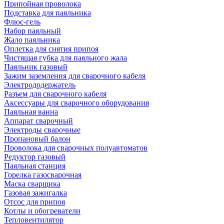
Припойная проволока
Подставка для паяльника
Флюс-гель
Набор паяльный
Жало паяльника
Оплетка для снятия припоя
Чистящая губка для паяльного жала
Паяльник газовый
Зажим заземления для сварочного кабеля
Электрододержатель
Разъем для сварочного кабеля
Аксессуары для сварочного оборудования
Паяльная ванна
Аппарат сварочный
Электроды сварочные
Пропановый балон
Проволока для сварочных полуавтоматов
Редуктор газовый
Паяльная станция
Горелка газосварочная
Маска сварщика
Газовая зажигалка
Отсос для припоя
Котлы и обогреватели
Тепловентилятор