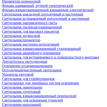
Прожектор переносной
Фонарь карманный, ручной электрический
Фонарь взрывозащищенный карманный электрический
Светильник накладной потолочный и настенный
Светильник встраиваемый потолочный и настенный
Светильник направленного света
Светильник пылевлагозащищенный
Светильник для высоких пролетов
Светильник подвесной
Светильник/прожектор
Светильник настенно-потолочный
Светильник взрывозащищенный стационарный
Светильник аварийного освещения
Светильник для встраиваемого и поверхностного монтажа
Лента/полоса светодиодная
Освещение иллюминационное
Потолочный/настенный светильник
Указатель световой
Светильник для стройплощадок
Светильники для линейных систем освещения
Светильник ориентации
Светильник грунтовый
Светильник взрывозащищенный переносной
Светильник для освещения туннелей
Светильник напольный