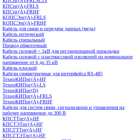
КПСнг(А)-FRLSLTx
КПСнг(А)-FRLS
КПСнг(А)-FRHF
КОПСЭнг(А)-FRLS
КОПСЭнг(А)-FRHF
Кабель для связи и передачи данных (медь)
Кабель оптический
Кабель спиральный
Провод обмоточный
Кабель силовой < 1кВ для нестационарной прокладки
Кабель силовой с пластмассовой изоляцией на номинальное
напряжение от 6 до 35 кВ
Кабель плоский
Кабели симметричные для интерфейса RS-485
ТеxноКИПнг(A)-HF
ТеxноКИПнг(A)-LS
ТеxноКИПнг(D)
ТехноКИПнг(A)-FRLS
ТехноКИПнг(A)-FRHF
Кабели для систем связи, сигнализации и управления на
рабочее напряжение до 300 В
КПСТТнг(A)-HF
КПСТЭТнг(A)-HF
КПСГТТнг(A)-HF
КПСГТЭТнг(A)-HF