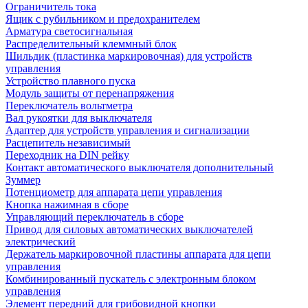
Ограничитель тока
Ящик с рубильником и предохранителем
Арматура светосигнальная
Распределительный клеммный блок
Шильдик (пластинка маркировочная) для устройств
управления
Устройство плавного пуска
Модуль защиты от перенапряжения
Переключатель вольтметра
Вал рукоятки для выключателя
Адаптер для устройств управления и сигнализации
Расцепитель независимый
Переходник на DIN рейку
Контакт автоматического выключателя дополнительный
Зуммер
Потенциометр для аппарата цепи управления
Кнопка нажимная в сборе
Управляющий переключатель в сборе
Привод для силовых автоматических выключателей
электрический
Держатель маркировочной пластины аппарата для цепи
управления
Комбинированный пускатель с электронным блоком
управления
Элемент передний для грибовидной кнопки