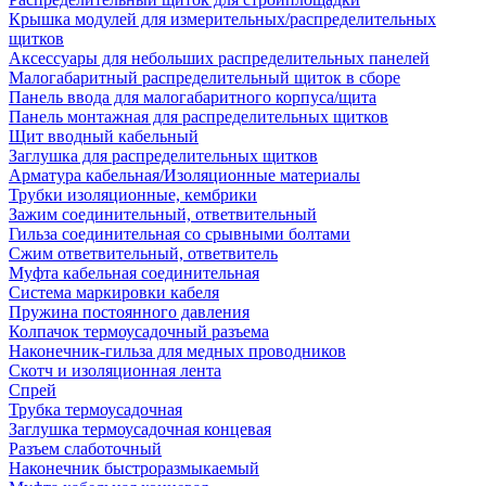
Крышка модулей для измерительных/распределительных
щитков
Аксессуары для небольших распределительных панелей
Малогабаритный распределительный щиток в сборе
Панель ввода для малогабаритного корпуса/щита
Панель монтажная для распределительных щитков
Щит вводный кабельный
Заглушка для распределительных щитков
Арматура кабельная/Изоляционные материалы
Трубки изоляционные, кембрики
Зажим соединительный, ответвительный
Гильза соединительная со срывными болтами
Сжим ответвительный, ответвитель
Муфта кабельная соединительная
Система маркировки кабеля
Пружина постоянного давления
Колпачок термоусадочный разъема
Наконечник-гильза для медных проводников
Скотч и изоляционная лента
Спрей
Трубка термоусадочная
Заглушка термоусадочная концевая
Разъем слаботочный
Наконечник быстроразмыкаемый