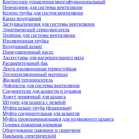
Контроллер управления многофункциональный
Переходник для системы вентиляции
Колено трубы для систем вентиляции
Канал воздушный
Заглушка/ревизия для системы вентиляции
Электрический серводвигатель
Тройник для системы вентиляции
Изоляционная трубка
Воздушный шланг
Циркуляционный насос
Аксессуары для нагревательного мата
Расширительный бак
Лента изоляционная термостойкая
Теплоизоляционный материал
Жидкий теплоноситель
Дефлектор для системы вентиляции
Соединители для шлангов и рукавов
Хомут червячный для шланга
Штуцер для шланга с резьбой
Муфта шланг-труба (фланцевая)
Муфта соединительная для шлангов
Муфта проворачивающаяся для подвижного шланга
Головка пожарная цапковая
Оборудование паяльное и сварочное
Паяльник электрический