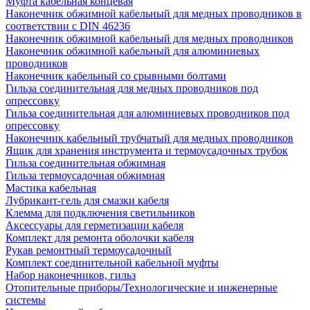
Муфта кабельная концевая
Наконечник обжимной кабельный для медных проводников в
соответствии с DIN 46236
Наконечник обжимной кабельный для медных проводников
Наконечник обжимной кабельный для алюминиевых
проводников
Наконечник кабельный со срывными болтами
Гильза соединительная для медных проводников под
опрессовку
Гильза соединительная для алюминиевых проводников под
опрессовку
Наконечник кабельный трубчатый для медных проводников
Ящик для хранения инструмента и термоусадочных трубок
Гильза соединительная обжимная
Гильза термоусадочная обжимная
Мастика кабельная
Лубрикант-гель для смазки кабеля
Клемма для подключения светильников
Аксессуары для герметизации кабеля
Комплект для ремонта оболочки кабеля
Рукав ремонтный термоусадочный
Комплект соединительной кабельной муфты
Набор наконечников, гильз
Отопительные приборы/Технологические и инженерные
системы