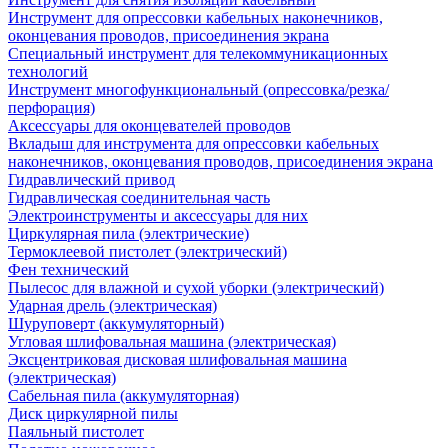
Инструмент для опрессовки кабельных наконечников,
оконцевания проводов, присоединения экрана
Специальный инструмент для телекоммуникационных
технологий
Инструмент многофункциональный (опрессовка/резка/
перфорация)
Аксессуары для оконцевателей проводов
Вкладыш для инструмента для опрессовки кабельных
наконечников, оконцевания проводов, присоединения экрана
Гидравлический привод
Гидравлическая соединительная часть
Электроинструменты и аксессуары для них
Циркулярная пила (электрические)
Термоклеевой пистолет (электрический)
Фен технический
Пылесос для влажной и сухой уборки (электрический)
Ударная дрель (электрическая)
Шуруповерт (аккумуляторный)
Угловая шлифовальная машина (электрическая)
Эксцентриковая дисковая шлифовальная машина
(электрическая)
Сабельная пила (аккумуляторная)
Диск циркулярной пилы
Паяльный пистолет