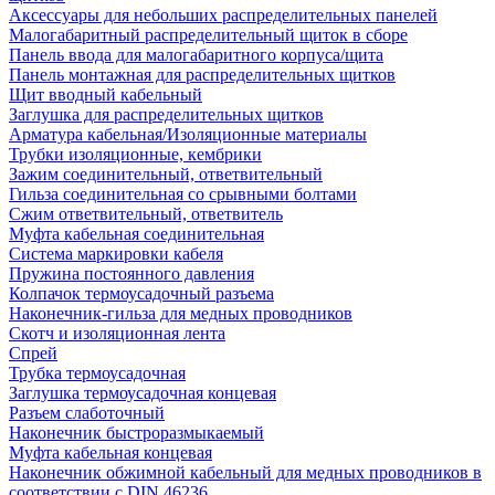
Аксессуары для небольших распределительных панелей
Малогабаритный распределительный щиток в сборе
Панель ввода для малогабаритного корпуса/щита
Панель монтажная для распределительных щитков
Щит вводный кабельный
Заглушка для распределительных щитков
Арматура кабельная/Изоляционные материалы
Трубки изоляционные, кембрики
Зажим соединительный, ответвительный
Гильза соединительная со срывными болтами
Сжим ответвительный, ответвитель
Муфта кабельная соединительная
Система маркировки кабеля
Пружина постоянного давления
Колпачок термоусадочный разъема
Наконечник-гильза для медных проводников
Скотч и изоляционная лента
Спрей
Трубка термоусадочная
Заглушка термоусадочная концевая
Разъем слаботочный
Наконечник быстроразмыкаемый
Муфта кабельная концевая
Наконечник обжимной кабельный для медных проводников в
соответствии с DIN 46236