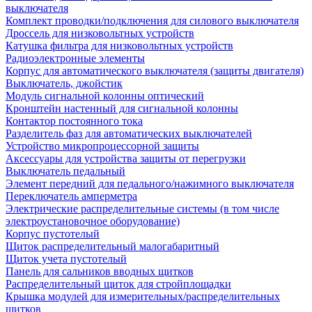
выключателя
Комплект проводки/подключения для силового выключателя
Дроссель для низковольтных устройств
Катушка фильтра для низковольтных устройств
Радиоэлектронные элементы
Корпус для автоматического выключателя (защиты двигателя)
Выключатель, джойстик
Модуль сигнальной колонны оптический
Кронштейн настенный для сигнальной колонны
Контактор постоянного тока
Разделитель фаз для автоматических выключателей
Устройство микропроцессорной защиты
Аксессуары для устройства защиты от перегрузки
Выключатель педальный
Элемент передний для педального/нажимного выключателя
Переключатель амперметра
Электрические распределительные системы (в том числе
электроустановочное оборудование)
Корпус пустотелый
Щиток распределительный малогабаритный
Щиток учета пустотелый
Панель для сальников вводных щитков
Распределительный щиток для стройплощадки
Крышка модулей для измерительных/распределительных
щитков