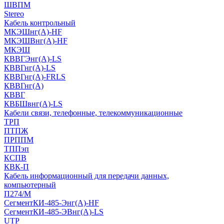
ШВПМ
Stereo
Кабель контрольный
МКЭШнг(A)-HF
МКЭШВнг(А)-HF
МКЭШ
КВВГЭнг(А)-LS
КВВГнг(А)-LS
КВВГнг(А)-FRLS
КВВГнг(А)
КВВГ
КВБШвнг(А)-LS
Кабели связи, телефонные, телекоммуникационные
ТРП
ПТПЖ
ПРППМ
ТППэп
КСПВ
КВК-П
Кабель информационный для передачи данных,
компьютерный
П274/М
СегментКИ-485-Энг(А)-HF
СегментКИ-485-ЭВнг(А)-LS
UTP