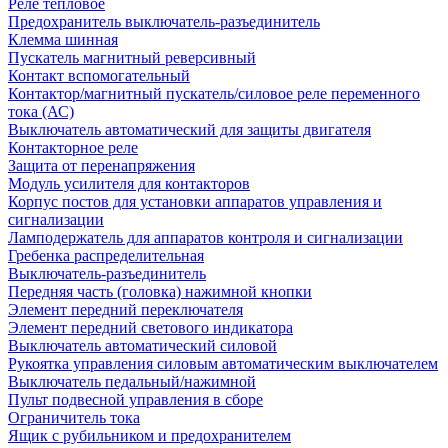
Реле тепловое
Предохранитель выключатель-разъединитель
Клемма шинная
Пускатель магнитный реверсивный
Контакт вспомогательный
Контактор/магнитный пускатель/силовое реле переменного
тока (АС)
Выключатель автоматический для защиты двигателя
Контакторное реле
Защита от перенапряжения
Модуль усилителя для контакторов
Корпус постов для установки аппаратов управления и
сигнализации
Ламподержатель для аппаратов контроля и сигнализации
Гребенка распределительная
Выключатель-разъединитель
Передняя часть (головка) нажимной кнопки
Элемент передний переключателя
Элемент передний светового индикатора
Выключатель автоматический силовой
Рукоятка управления силовым автоматическим выключателем
Выключатель педальный/нажимной
Пульт подвесной управления в сборе
Ограничитель тока
Ящик с рубильником и предохранителем