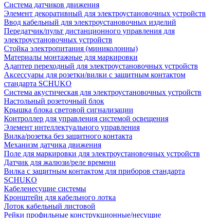
Система датчиков движения
Элемент декоративный для электроустановочных устройств
Ввод кабельный для электроустановочных изделий
Передатчик/пульт дистанционного управления для
электроустановочных устройств
Стойка электропитания (миниколонны)
Материалы монтажные для маркировки
Адаптер переходный для электроустановочных устройств
Аксессуары для розетки/вилки с защитным контактом
стандарта SCHUKO
Система акустическая для электроустановочных устройств
Настольный розеточный блок
Крышка блока световой сигнализации
Контроллер для управления системой освещения
Элемент интеллектуального управления
Вилка/розетка без защитного контакта
Механизм датчика движения
Поле для маркировки для электроустановочных устройств
Датчик для жалюзи/реле времени
Вилка с защитным контактом для приборов стандарта
SCHUKO
Кабеленесущие системы
Кронштейн для кабельного лотка
Лоток кабельный листовой
Рейки профильные конструкционные/несущие