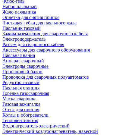
Флюс-гель
Набор паяльный
Жало паяльника
Оплетка для снятия припоя
Чистящая губка для паяльного жала
Паяльник газовый
Зажим заземления для сварочного кабеля
Электрододержатель
Разъем для сварочного кабеля
Аксессуары для сварочного оборудования
Паяльная ванна
Аппарат сварочный
Электроды сварочные
Пропановый балон
Проволока для сварочных полуавтоматов
Редуктор газовый
Паяльная станция
Горелка газосварочная
Маска сварщика
Газовая зажигалка
Отсос для припоя
Котлы и обогреватели
Тепловентилятор
Водонагреватель электрический
Электрический воздухонагреватель, навесной