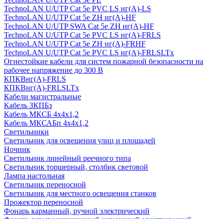
TechnoLAN U/UTP Cat 5e PVC LS нг(A)-LS
TechnoLAN U/UTP Cat 5e ZH нг(A)-HF
TechnoLAN U/UTP SWA Cat 5e ZH нг(A)-HF
TechnoLAN U/UTP Cat 5e PVC LS нг(A)-FRLS
TechnoLAN U/UTP Cat 5e ZH нг(A)-FRHF
TechnoLAN U/UTP Cat 5e PVC LS нг(A)-FRLSLTx
Огнестойкие кабели для систем пожарной безопасности на
рабочее напряжение до 300 В
КПКВнг(A)-FRLS
КПКВнг(A)-FRLSLTx
Кабели магистральные
Кабель ЗКПБз
Кабель МКСБ 4х4х1,2
Кабель МКСАБп 4х4х1,2
Светильники
Светильник для освещения улиц и площадей
Ночник
Светильник линейный реечного типа
Светильник торшерный, столбик световой
Лампа настольная
Светильник переносной
Светильник для местного освещения станков
Прожектор переносной
Фонарь карманный, ручной электрический