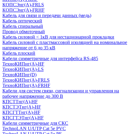
КОПСЭнг(А)-FRLS
КОПСЭнг(А)-FRHF
Кабель для связи и передачи данных (медь)
Кабель оптический
Кабель спиральный
Провод обмоточный
Кабель силовой < 1кВ для нестационарной прокладки
Кабель силовой с пластмассовой изоляцией на номинальное
напряжение от 6 до 35 кВ
Кабель плоский
Кабели симметричные для интерфейса RS-485
ТеxноКИПнг(A)-HF
ТеxноКИПнг(A)-LS
ТеxноКИПнг(D)
ТехноКИПнг(A)-FRLS
ТехноКИПнг(A)-FRHF
Кабели для систем связи, сигнализации и управления на
рабочее напряжение до 300 В
КПСТТнг(A)-HF
КПСТЭТнг(A)-HF
КПСГТТнг(A)-HF
КПСГТЭТнг(A)-HF
Кабели симметричные для СКС
TechnoLAN U/UTP Cat 5e PVC
TechnoLAN U/UTP Cat 5e PE