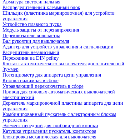
Арматура светосигнальная
Распределительный клеммный блок
Шильдик (пластинка маркировочная) для устройств
управления
Устройство плавного пуска
Модуль защиты от перенапряжения
Переключатель вольтметра
Вал рукоятки для выключателя
Адаптер для устройств управления и сигнализации
Расцепитель независимый
Переходник на DIN рейку
Контакт автоматического выключателя дополнительный
Зуммер
Потенциометр для аппарата цепи управления
Кнопка нажимная в сборе
Управляющий переключатель в сборе
Привод для силовых автоматических выключателей
электрический
Держатель маркировочной пластины аппарата для цепи
управления
Комбинированный пускатель с электронным блоком
управления
Элемент передний для грибовидной кнопки
Катушка управления пускателя, контактора
Блокировка механическая для выключателя