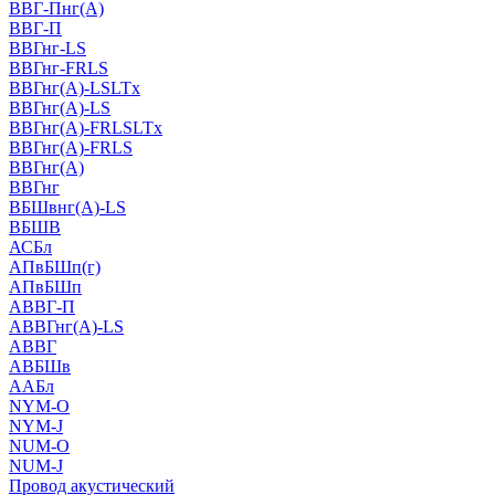
ВВГ-Пнг(А)
ВВГ-П
ВВГнг-LS
ВВГнг-FRLS
ВВГнг(А)-LSLTx
ВВГнг(А)-LS
ВВГнг(А)-FRLSLTx
ВВГнг(А)-FRLS
ВВГнг(А)
ВВГнг
ВБШвнг(А)-LS
ВБШВ
АСБл
АПвБШп(г)
АПвБШп
АВВГ-П
АВВГнг(А)-LS
АВВГ
АВБШв
ААБл
NYM-O
NYM-J
NUM-О
NUM-J
Провод акустический