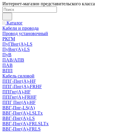
Интернет-магазин представительского класса
Каталог
Кабели и провода
Провод установочный
РКГМ
ПуГВнг(А)-LS
ПуВнг(А)-LS
ПуВ
ПАВ/АПВ
ПАВ
ВПП
Кабель силовой
ППГ-Пнг(А)-HF
ППГ-Пнг(А)-FRHF
ППГнг(А)-HF
ППГнг(А)-FRHF
ППГ Пнг(А)-HF
ВВГ-Пнг-LS(А)
ВВГ-Пнг(А)-LSLTx
ВВГ-Пнг(А)-LS
ВВГ-Пнг(А)-FRLSLTx
ВВГ-Пнг(А)-FRLS