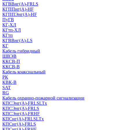
КГВВнг(А)-FRLS
КГППнг(A)-HF
КГППЭнг(A)-HF
ПуГВ
КГ-ХЛ
КГтп-ХЛ
КГтп
КГВВнг(А)-LS
КГ
Кабель гибридный
ШВЭВ
ККСВ-П
ККСВ-В
Кабель коаксиальный
РК
КВК-В
SAT
RG
Кабель охранно-пожарной сигнализации
КПСЭнг(А)-FRLSLTx
КПСЭнг(А)-FRLS
КПСЭнг(А)-FRHF
КПСнг(А)-FRLSLTx
КПСнг(А)-FRLS
КПСнг(А)-FRHF