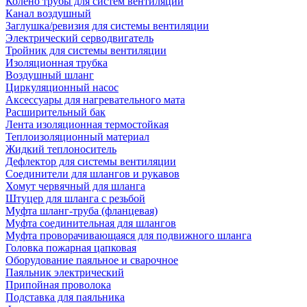
Колено трубы для систем вентиляции
Канал воздушный
Заглушка/ревизия для системы вентиляции
Электрический серводвигатель
Тройник для системы вентиляции
Изоляционная трубка
Воздушный шланг
Циркуляционный насос
Аксессуары для нагревательного мата
Расширительный бак
Лента изоляционная термостойкая
Теплоизоляционный материал
Жидкий теплоноситель
Дефлектор для системы вентиляции
Соединители для шлангов и рукавов
Хомут червячный для шланга
Штуцер для шланга с резьбой
Муфта шланг-труба (фланцевая)
Муфта соединительная для шлангов
Муфта проворачивающаяся для подвижного шланга
Головка пожарная цапковая
Оборудование паяльное и сварочное
Паяльник электрический
Припойная проволока
Подставка для паяльника