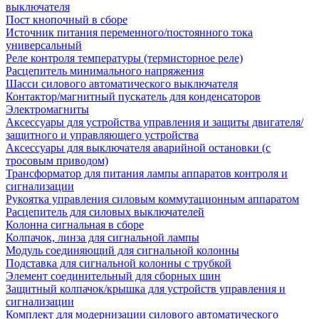
выключателя
Пост кнопочный в сборе
Источник питания переменного/постоянного тока
универсальный
Реле контроля температуры (термисторное реле)
Расцепитель минимального напряжения
Шасси силового автоматического выключателя
Контактор/магнитный пускатель для конденсаторов
Электромагниты
Аксессуары для устройства управления и защиты двигателя/
защитного и управляющего устройства
Аксессуары для выключателя аварийной остановки (с
тросовым приводом)
Трансформатор для питания лампы аппаратов контроля и
сигнализации
Рукоятка управления силовым коммутационным аппаратом
Расцепитель для силовых выключателей
Колонна сигнальная в сборе
Колпачок, линза для сигнальной лампы
Модуль соединяющий для сигнальной колонны
Подставка для сигнальной колонны с трубкой
Элемент соединительный для сборных шин
Защитный колпачок/крышка для устройств управления и
сигнализации
Комплект для модернизации силового автоматического