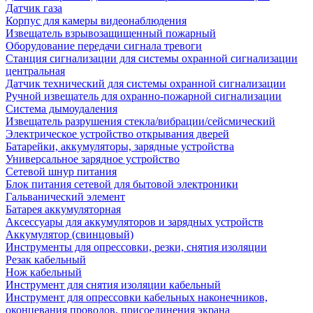
Датчик газа
Корпус для камеры видеонаблюдения
Извещатель взрывозащищенный пожарный
Оборудование передачи сигнала тревоги
Станция сигнализации для системы охранной сигнализации
центральная
Датчик технический для системы охранной сигнализации
Ручной извещатель для охранно-пожарной сигнализации
Система дымоудаления
Извещатель разрушения стекла/вибрации/сейсмический
Электрическое устройство открывания дверей
Батарейки, аккумуляторы, зарядные устройства
Универсальное зарядное устройство
Сетевой шнур питания
Блок питания сетевой для бытовой электроники
Гальванический элемент
Батарея аккумуляторная
Аксессуары для аккумуляторов и зарядных устройств
Аккумулятор (свинцовый)
Инструменты для опрессовки, резки, снятия изоляции
Резак кабельный
Нож кабельный
Инструмент для снятия изоляции кабельный
Инструмент для опрессовки кабельных наконечников,
оконцевания проводов, присоединения экрана