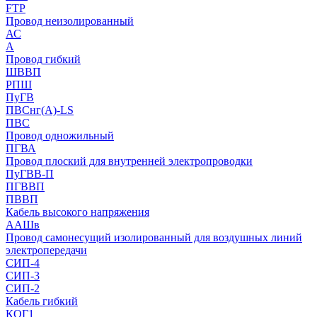
FTP
Провод неизолированный
АС
А
Провод гибкий
ШВВП
РПШ
ПуГВ
ПВСнг(А)-LS
ПВС
Провод одножильный
ПГВА
Провод плоский для внутренней электропроводки
ПуГВВ-П
ПГВВП
ПВВП
Кабель высокого напряжения
ААШв
Провод самонесущий изолированный для воздушных линий
электропередачи
СИП-4
СИП-3
СИП-2
Кабель гибкий
КОГ1