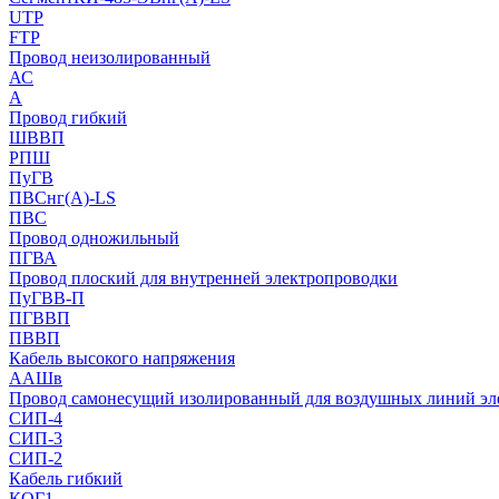
UTP
FTP
Провод неизолированный
АС
А
Провод гибкий
ШВВП
РПШ
ПуГВ
ПВСнг(А)-LS
ПВС
Провод одножильный
ПГВА
Провод плоский для внутренней электропроводки
ПуГВВ-П
ПГВВП
ПВВП
Кабель высокого напряжения
ААШв
Провод самонесущий изолированный для воздушных линий эл
СИП-4
СИП-3
СИП-2
Кабель гибкий
КОГ1