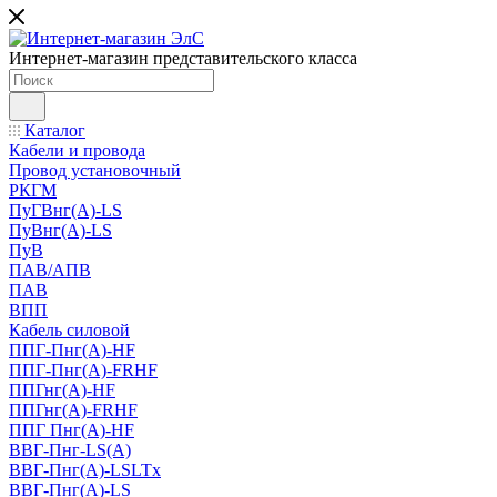
Интернет-магазин представительского класса
Каталог
Кабели и провода
Провод установочный
РКГМ
ПуГВнг(А)-LS
ПуВнг(А)-LS
ПуВ
ПАВ/АПВ
ПАВ
ВПП
Кабель силовой
ППГ-Пнг(А)-HF
ППГ-Пнг(А)-FRHF
ППГнг(А)-HF
ППГнг(А)-FRHF
ППГ Пнг(А)-HF
ВВГ-Пнг-LS(А)
ВВГ-Пнг(А)-LSLTx
ВВГ-Пнг(А)-LS