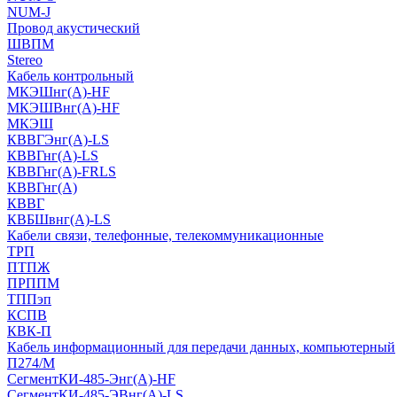
NUM-J
Провод акустический
ШВПМ
Stereo
Кабель контрольный
МКЭШнг(A)-HF
МКЭШВнг(А)-HF
МКЭШ
КВВГЭнг(А)-LS
КВВГнг(А)-LS
КВВГнг(А)-FRLS
КВВГнг(А)
КВВГ
КВБШвнг(А)-LS
Кабели связи, телефонные, телекоммуникационные
ТРП
ПТПЖ
ПРППМ
ТППэп
КСПВ
КВК-П
Кабель информационный для передачи данных, компьютерный
П274/М
СегментКИ-485-Энг(А)-HF
СегментКИ-485-ЭВнг(А)-LS