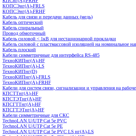
КПСнг(А)-FRHF
КОПСЭнг(А)-FRLS
КОПСЭнг(А)-FRHF
Кабель для связи и передачи данных (медь)
Кабель оптический
Кабель спиральный
Провод обмоточный
Кабель силовой < 1кВ для нестационарной прокладки
Кабель силовой с пластмассовой изоляцией на номинальное на
Кабель плоский
Кабели симметричные для интерфейса RS-485
ТеxноКИПнг(A)-HF
ТеxноКИПнг(A)-LS
ТеxноКИПнг(D)
ТехноКИПнг(A)-FRLS
ТехноКИПнг(A)-FRHF
Кабели для систем связи, сигнализации и управления на рабоч
КПСТТнг(A)-HF
КПСТЭТнг(A)-HF
КПСГТТнг(A)-HF
КПСГТЭТнг(A)-HF
Кабели симметричные для СКС
TechnoLAN U/UTP Cat 5e PVC
TechnoLAN U/UTP Cat 5e PE
TechnoLAN U/UTP Cat 5e PVC LS нг(A)-LS