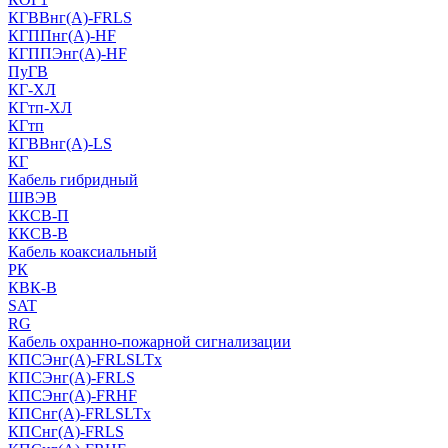
КГВВнг(А)-FRLS
КГППнг(A)-HF
КГППЭнг(A)-HF
ПуГВ
КГ-ХЛ
КГтп-ХЛ
КГтп
КГВВнг(А)-LS
КГ
Кабель гибридный
ШВЭВ
ККСВ-П
ККСВ-В
Кабель коаксиальный
РК
КВК-В
SAT
RG
Кабель охранно-пожарной сигнализации
КПСЭнг(А)-FRLSLTx
КПСЭнг(А)-FRLS
КПСЭнг(А)-FRHF
КПСнг(А)-FRLSLTx
КПСнг(А)-FRLS