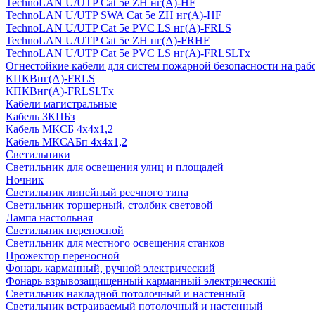
TechnoLAN U/UTP Cat 5e ZH нг(A)-HF
TechnoLAN U/UTP SWA Cat 5e ZH нг(A)-HF
TechnoLAN U/UTP Cat 5e PVC LS нг(A)-FRLS
TechnoLAN U/UTP Cat 5e ZH нг(A)-FRHF
TechnoLAN U/UTP Cat 5e PVC LS нг(A)-FRLSLTx
Огнестойкие кабели для систем пожарной безопасности на раб
КПКВнг(A)-FRLS
КПКВнг(A)-FRLSLTx
Кабели магистральные
Кабель ЗКПБз
Кабель МКСБ 4х4х1,2
Кабель МКСАБп 4х4х1,2
Светильники
Светильник для освещения улиц и площадей
Ночник
Светильник линейный реечного типа
Светильник торшерный, столбик световой
Лампа настольная
Светильник переносной
Светильник для местного освещения станков
Прожектор переносной
Фонарь карманный, ручной электрический
Фонарь взрывозащищенный карманный электрический
Светильник накладной потолочный и настенный
Светильник встраиваемый потолочный и настенный