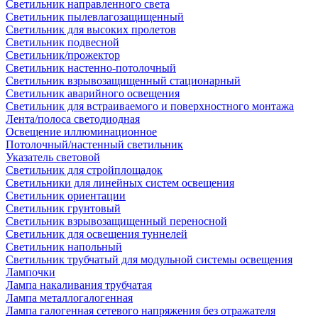
Светильник направленного света
Светильник пылевлагозащищенный
Светильник для высоких пролетов
Светильник подвесной
Светильник/прожектор
Светильник настенно-потолочный
Светильник взрывозащищенный стационарный
Светильник аварийного освещения
Светильник для встраиваемого и поверхностного монтажа
Лента/полоса светодиодная
Освещение иллюминационное
Потолочный/настенный светильник
Указатель световой
Светильник для стройплощадок
Светильники для линейных систем освещения
Светильник ориентации
Светильник грунтовый
Светильник взрывозащищенный переносной
Светильник для освещения туннелей
Светильник напольный
Светильник трубчатый для модульной системы освещения
Лампочки
Лампа накаливания трубчатая
Лампа металлогалогенная
Лампа галогенная сетевого напряжения без отражателя