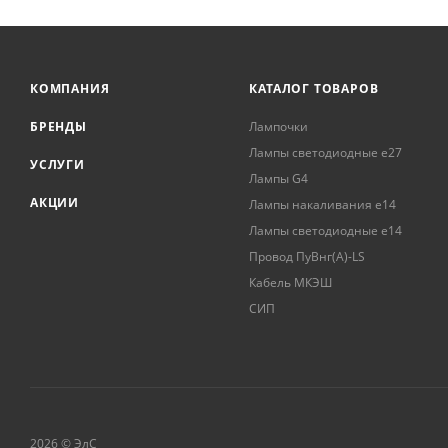
КОМПАНИЯ
КАТАЛОГ ТОВАРОВ
БРЕНДЫ
Лампочки
Лампы светодиодные е27
УСЛУГИ
Лампы G4
АКЦИИ
Лампы накаливания е14
Лампы светодиодные е14
Провод ПуВнг(А)-LS
Кабель МКЭШ
СИП
2026 © ЭлС