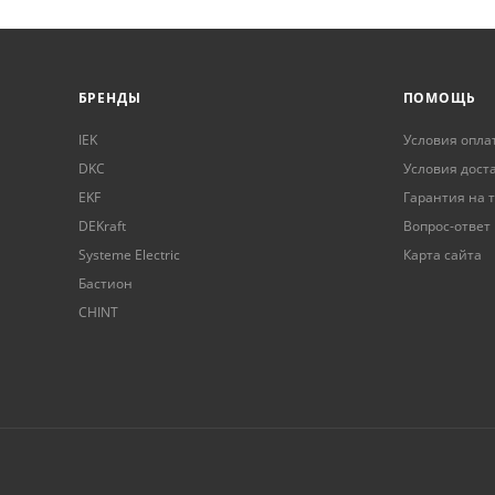
БРЕНДЫ
ПОМОЩЬ
IEK
Условия опла
DKC
Условия дост
EKF
Гарантия на 
DEKraft
Вопрос-ответ
Systeme Electric
Карта сайта
Бастион
CHINT