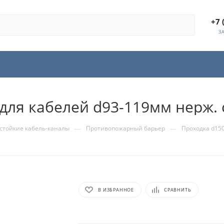
+7 
З
для кабелей d93-119мм нерж. 
—
—
стойкие кабель-каналы
Противопожарный барьер
Проходка d150
В ИЗБРАННОЕ
СРАВНИТЬ