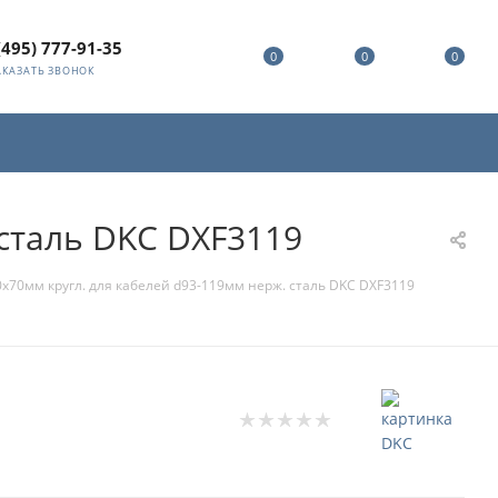
(495) 777-91-35
0
0
0
АКАЗАТЬ ЗВОНОК
сталь DKC DXF3119
х70мм кругл. для кабелей d93-119мм нерж. сталь DKC DXF3119