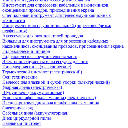
Инструмент для опрессовки кабельных наконечников,
оконцевания проводов, присоединения экрана
Специальный инструмент для телекоммуникационных
технологий
Инструмент многофункциональный (опрессовка/резка/
перфорация)
Аксессуары для оконцевателей проводов
Вкладыш для инструмента для опрессовки кабельных
наконечников, оконцевания проводов, присоединения экрана
Гидравлический привод
Гидравлическая соединительная часть
Электроинструменты и аксессуары для них
Циркулярная пила (электрические)
Термоклеевой пистолет (электрический)
Фен технический
Пылесос для влажной и сухой уборки (электрический)
Ударная дрель (электрическая)
Шуруповерт (аккумуляторный)
Угловая шлифовальная машина (электрическая)
Эксцентриковая дисковая шлифовальная машина
(электрическая)
Сабельная пила (аккумуляторная)
Диск циркулярной пилы
Паяльный пистолет