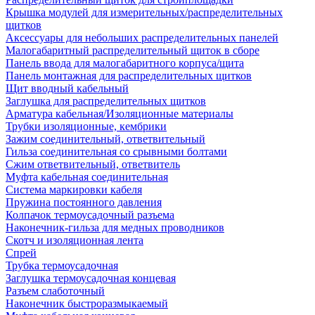
Крышка модулей для измерительных/распределительных
щитков
Аксессуары для небольших распределительных панелей
Малогабаритный распределительный щиток в сборе
Панель ввода для малогабаритного корпуса/щита
Панель монтажная для распределительных щитков
Щит вводный кабельный
Заглушка для распределительных щитков
Арматура кабельная/Изоляционные материалы
Трубки изоляционные, кембрики
Зажим соединительный, ответвительный
Гильза соединительная со срывными болтами
Сжим ответвительный, ответвитель
Муфта кабельная соединительная
Система маркировки кабеля
Пружина постоянного давления
Колпачок термоусадочный разъема
Наконечник-гильза для медных проводников
Скотч и изоляционная лента
Спрей
Трубка термоусадочная
Заглушка термоусадочная концевая
Разъем слаботочный
Наконечник быстроразмыкаемый