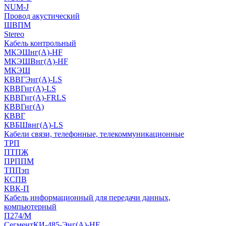
NUM-J
Провод акустический
ШВПМ
Stereo
Кабель контрольный
МКЭШнг(A)-HF
МКЭШВнг(А)-HF
МКЭШ
КВВГЭнг(А)-LS
КВВГнг(А)-LS
КВВГнг(А)-FRLS
КВВГнг(А)
КВВГ
КВБШвнг(А)-LS
Кабели связи, телефонные, телекоммуникационные
ТРП
ПТПЖ
ПРППМ
ТППэп
КСПВ
КВК-П
Кабель информационный для передачи данных,
компьютерный
П274/М
СегментКИ-485-Энг(А)-HF