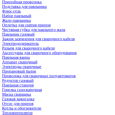
Припойная проволока
Подставка для паяльника
Флюс-гель
Набор паяльный
Жало паяльника
Оплетка для снятия припоя
Чистящая губка для паяльного жала
Паяльник газовый
Зажим заземления для сварочного кабеля
Электрододержатель
Разъем для сварочного кабеля
Аксессуары для сварочного оборудования
Паяльная ванна
Аппарат сварочный
Электроды сварочные
Пропановый балон
Проволока для сварочных полуавтоматов
Редуктор газовый
Паяльная станция
Горелка газосварочная
Маска сварщика
Газовая зажигалка
Отсос для припоя
Котлы и обогреватели
Тепловентилятор