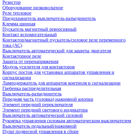
Резистор
Оборудование низковольтное
Реле тепловое
Предохранитель выключатель-разъединитель
Клемма шинная
Пускатель магнитный реверсивный
Контакт вспомогательный
Контактор/магнитный пускатель/силовое реле переменного
тока (АС)
Выключатель автоматический для защиты двигателя
Контакторное реле
Защита от перенапряжения
Модуль усилителя для контакторов
Корпус постов для установки аппаратов управления и
сигнализации
Ламподержатель для аппаратов контроля и сигнализации
Гребенка распределительная
Выключатель-разъединитель
Передняя часть (головка) нажимной кнопки
Элемент передний переключателя
Элемент передний светового индикатора
Выключатель автоматический силовой
Рукоятка управления силовым автоматическим выключателем
Выключатель педальный/нажимной
Пульт подвесной управления в сборе