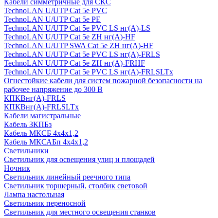
Кабели симметричные для СКС
TechnoLAN U/UTP Cat 5e PVC
TechnoLAN U/UTP Cat 5e PE
TechnoLAN U/UTP Cat 5e PVC LS нг(A)-LS
TechnoLAN U/UTP Cat 5e ZH нг(A)-HF
TechnoLAN U/UTP SWA Cat 5e ZH нг(A)-HF
TechnoLAN U/UTP Cat 5e PVC LS нг(A)-FRLS
TechnoLAN U/UTP Cat 5e ZH нг(A)-FRHF
TechnoLAN U/UTP Cat 5e PVC LS нг(A)-FRLSLTx
Огнестойкие кабели для систем пожарной безопасности на
рабочее напряжение до 300 В
КПКВнг(A)-FRLS
КПКВнг(A)-FRLSLTx
Кабели магистральные
Кабель ЗКПБз
Кабель МКСБ 4х4х1,2
Кабель МКСАБп 4х4х1,2
Светильники
Светильник для освещения улиц и площадей
Ночник
Светильник линейный реечного типа
Светильник торшерный, столбик световой
Лампа настольная
Светильник переносной
Светильник для местного освещения станков