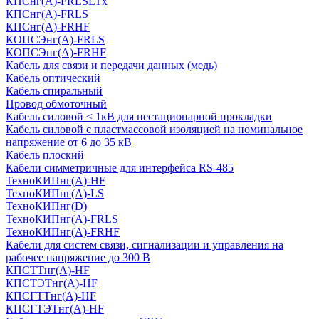
КПСнг(А)-FRLSLTx
КПСнг(А)-FRLS
КПСнг(А)-FRHF
КОПСЭнг(А)-FRLS
КОПСЭнг(А)-FRHF
Кабель для связи и передачи данных (медь)
Кабель оптический
Кабель спиральный
Провод обмоточный
Кабель силовой < 1кВ для нестационарной прокладки
Кабель силовой с пластмассовой изоляцией на номинальное
напряжение от 6 до 35 кВ
Кабель плоский
Кабели симметричные для интерфейса RS-485
ТеxноКИПнг(A)-HF
ТеxноКИПнг(A)-LS
ТеxноКИПнг(D)
ТехноКИПнг(A)-FRLS
ТехноКИПнг(A)-FRHF
Кабели для систем связи, сигнализации и управления на
рабочее напряжение до 300 В
КПСТТнг(A)-HF
КПСТЭТнг(A)-HF
КПСГТТнг(A)-HF
КПСГТЭТнг(A)-HF