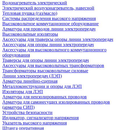
Водонагреватель электрический
Электрический воздухонагреватель, навесной
Тепловая пушка (газ/масло)
Системы распределения высокого напряжения
Высоковольтное коммутационное оборудование
Арматура для проводов линии электропередач
Высоковольтные изоляторы
Аксессуары для траверсы опоры линии электропередач
Аксессуары для опоры линии электропередач
Аксессуары для высоковольтного коммутационного
оборудования
Траверсы для опоры линии электропередач
Аксессуары для высоковольтных трансформаторов
Трансформаторы высоковольтные силовые
Линии электропередач (ЛЭП)
Арматура линейно-сцепная
Металлоконструкции и опоры для ЛЭП
Изоляторы для ЛЭП
Арматура для неизолированных проводов
Арматура для самонесущих изолированных проводов
(арматура СИП)
Устройства безопасности
Индикатор, сигнализатор напряжения
Указатель высокого напряжения
Штанга оперативная