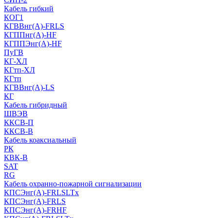
Кабель гибкий
КОГ1
КГВВнг(А)-FRLS
КГППнг(A)-HF
КГППЭнг(A)-HF
ПуГВ
КГ-ХЛ
КГтп-ХЛ
КГтп
КГВВнг(А)-LS
КГ
Кабель гибридный
ШВЭВ
ККСВ-П
ККСВ-В
Кабель коаксиальный
РК
КВК-В
SAT
RG
Кабель охранно-пожарной сигнализации
КПСЭнг(А)-FRLSLTx
КПСЭнг(А)-FRLS
КПСЭнг(А)-FRHF