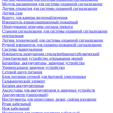
Модуль расширения для системы охранной сигнализации
Датчик открытия для системы охранной сигнализации
Датчик газа
Корпус для камеры видеонаблюдения
Извещатель взрывозащищенный пожарный
Оборудование передачи сигнала тревоги
Станция сигнализации для системы охранной сигнализации
центральная
Датчик технический для системы охранной сигнализации
Ручной извещатель для охранно-пожарной сигнализации
Система дымоудаления
Извещатель разрушения стекла/вибрации/сейсмический
Электрическое устройство открывания дверей
Батарейки, аккумуляторы, зарядные устройства
Универсальное зарядное устройство
Сетевой шнур питания
Блок питания сетевой для бытовой электроники
Гальванический элемент
Батарея аккумуляторная
Аксессуары для аккумуляторов и зарядных устройств
Аккумулятор (свинцовый)
Инструменты для опрессовки, резки, снятия изоляции
Резак кабельный
Нож кабельный
Инструмент для снятия изоляции кабельный