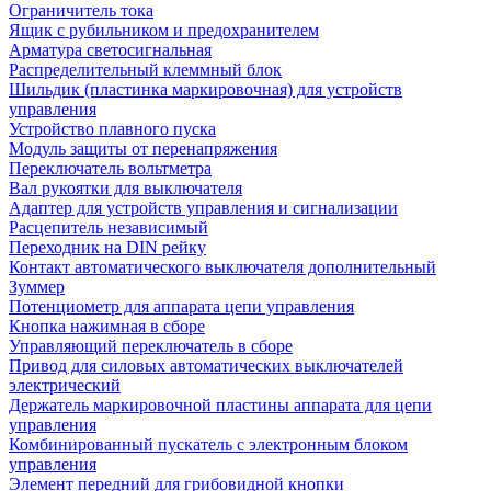
Ограничитель тока
Ящик с рубильником и предохранителем
Арматура светосигнальная
Распределительный клеммный блок
Шильдик (пластинка маркировочная) для устройств
управления
Устройство плавного пуска
Модуль защиты от перенапряжения
Переключатель вольтметра
Вал рукоятки для выключателя
Адаптер для устройств управления и сигнализации
Расцепитель независимый
Переходник на DIN рейку
Контакт автоматического выключателя дополнительный
Зуммер
Потенциометр для аппарата цепи управления
Кнопка нажимная в сборе
Управляющий переключатель в сборе
Привод для силовых автоматических выключателей
электрический
Держатель маркировочной пластины аппарата для цепи
управления
Комбинированный пускатель с электронным блоком
управления
Элемент передний для грибовидной кнопки