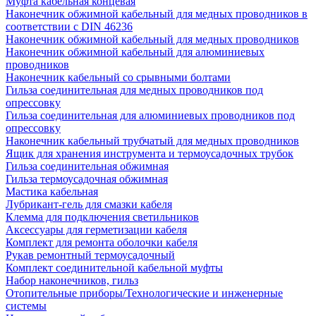
Муфта кабельная концевая
Наконечник обжимной кабельный для медных проводников в
соответствии с DIN 46236
Наконечник обжимной кабельный для медных проводников
Наконечник обжимной кабельный для алюминиевых
проводников
Наконечник кабельный со срывными болтами
Гильза соединительная для медных проводников под
опрессовку
Гильза соединительная для алюминиевых проводников под
опрессовку
Наконечник кабельный трубчатый для медных проводников
Ящик для хранения инструмента и термоусадочных трубок
Гильза соединительная обжимная
Гильза термоусадочная обжимная
Мастика кабельная
Лубрикант-гель для смазки кабеля
Клемма для подключения светильников
Аксессуары для герметизации кабеля
Комплект для ремонта оболочки кабеля
Рукав ремонтный термоусадочный
Комплект соединительной кабельной муфты
Набор наконечников, гильз
Отопительные приборы/Технологические и инженерные
системы