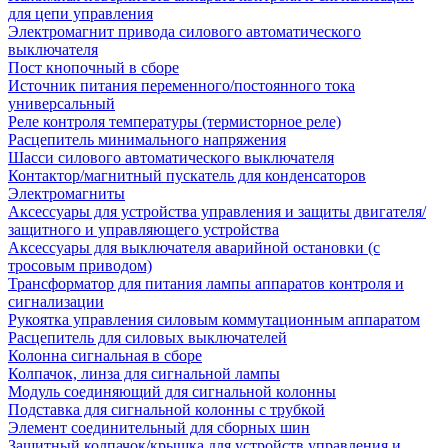
для цепи управления
Электромагнит привода силового автоматического
выключателя
Пост кнопочный в сборе
Источник питания переменного/постоянного тока
универсальный
Реле контроля температуры (термисторное реле)
Расцепитель минимального напряжения
Шасси силового автоматического выключателя
Контактор/магнитный пускатель для конденсаторов
Электромагниты
Аксессуары для устройства управления и защиты двигателя/
защитного и управляющего устройства
Аксессуары для выключателя аварийной остановки (с
тросовым приводом)
Трансформатор для питания лампы аппаратов контроля и
сигнализации
Рукоятка управления силовым коммутационным аппаратом
Расцепитель для силовых выключателей
Колонна сигнальная в сборе
Колпачок, линза для сигнальной лампы
Модуль соединяющий для сигнальной колонны
Подставка для сигнальной колонны с трубкой
Элемент соединительный для сборных шин
Защитный колпачок/крышка для устройств управления и