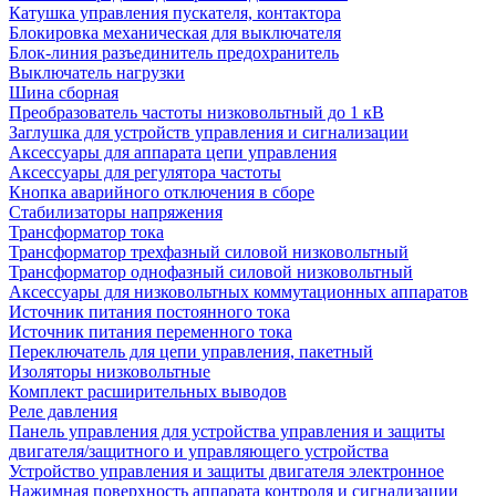
Катушка управления пускателя, контактора
Блокировка механическая для выключателя
Блок-линия разъединитель предохранитель
Выключатель нагрузки
Шина сборная
Преобразователь частоты низковольтный до 1 кВ
Заглушка для устройств управления и сигнализации
Аксессуары для аппарата цепи управления
Аксессуары для регулятора частоты
Кнопка аварийного отключения в сборе
Стабилизаторы напряжения
Трансформатор тока
Трансформатор трехфазный силовой низковольтный
Трансформатор однофазный силовой низковольтный
Аксессуары для низковольтных коммутационных аппаратов
Источник питания постоянного тока
Источник питания переменного тока
Переключатель для цепи управления, пакетный
Изоляторы низковольтные
Комплект расширительных выводов
Реле давления
Панель управления для устройства управления и защиты
двигателя/защитного и управляющего устройства
Устройство управления и защиты двигателя электронное
Нажимная поверхность аппарата контроля и сигнализации