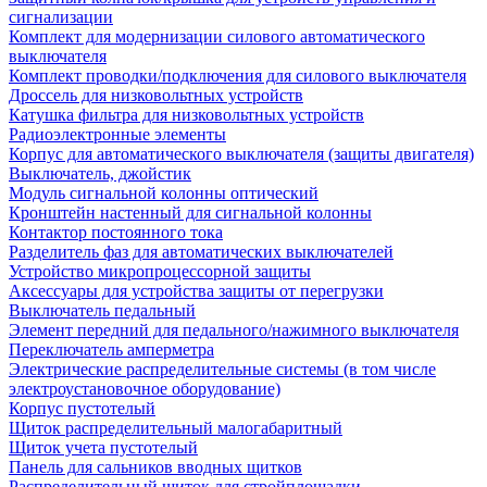
сигнализации
Комплект для модернизации силового автоматического
выключателя
Комплект проводки/подключения для силового выключателя
Дроссель для низковольтных устройств
Катушка фильтра для низковольтных устройств
Радиоэлектронные элементы
Корпус для автоматического выключателя (защиты двигателя)
Выключатель, джойстик
Модуль сигнальной колонны оптический
Кронштейн настенный для сигнальной колонны
Контактор постоянного тока
Разделитель фаз для автоматических выключателей
Устройство микропроцессорной защиты
Аксессуары для устройства защиты от перегрузки
Выключатель педальный
Элемент передний для педального/нажимного выключателя
Переключатель амперметра
Электрические распределительные системы (в том числе
электроустановочное оборудование)
Корпус пустотелый
Щиток распределительный малогабаритный
Щиток учета пустотелый
Панель для сальников вводных щитков
Распределительный щиток для стройплощадки