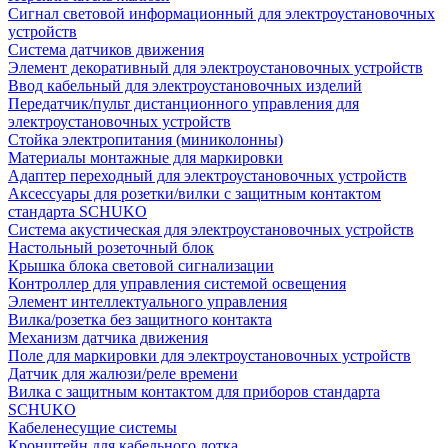
Сигнал световой информационный для электроустановочных
устройств
Система датчиков движения
Элемент декоративный для электроустановочных устройств
Ввод кабельный для электроустановочных изделий
Передатчик/пульт дистанционного управления для
электроустановочных устройств
Стойка электропитания (миниколонны)
Материалы монтажные для маркировки
Адаптер переходный для электроустановочных устройств
Аксессуары для розетки/вилки с защитным контактом
стандарта SCHUKO
Система акустическая для электроустановочных устройств
Настольный розеточный блок
Крышка блока световой сигнализации
Контроллер для управления системой освещения
Элемент интеллектуального управления
Вилка/розетка без защитного контакта
Механизм датчика движения
Поле для маркировки для электроустановочных устройств
Датчик для жалюзи/реле времени
Вилка с защитным контактом для приборов стандарта
SCHUKO
Кабеленесущие системы
Кронштейн для кабельного лотка