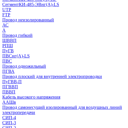
СегментКИ-485-ЭВнг(А)-LS
UTP
FTP
Провод неизолированный
АС
А
Провод гибкий
ШВВП
РПШ
ПуГВ
ПВСнг(А)-LS
ПВС
Провод одножильный
ПГВА
Провод плоский для внутренней электропроводки
ПуГВВ-П
ПГВВП
ПВВП
Кабель высокого напряжения
ААШв
Провод самонесущий изолированный для воздушных линий
электропередачи
СИП-4
СИП-3
СИП-2