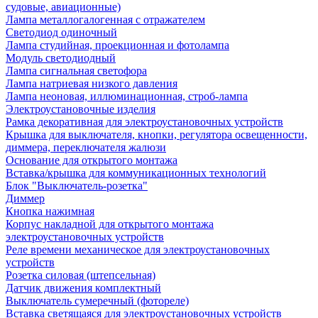
судовые, авиационные)
Лампа металлогалогенная с отражателем
Светодиод одиночный
Лампа студийная, проекционная и фотолампа
Модуль светодиодный
Лампа сигнальная светофора
Лампа натриевая низкого давления
Лампа неоновая, иллюминационная, строб-лампа
Электроустановочные изделия
Рамка декоративная для электроустановочных устройств
Крышка для выключателя, кнопки, регулятора освещенности,
диммера, переключателя жалюзи
Основание для открытого монтажа
Вставка/крышка для коммуникационных технологий
Блок "Выключатель-розетка"
Диммер
Кнопка нажимная
Корпус накладной для открытого монтажа
электроустановочных устройств
Реле времени механическое для электроустановочных
устройств
Розетка силовая (штепсельная)
Датчик движения комплектный
Выключатель сумеречный (фотореле)
Вставка светящаяся для электроустановочных устройств