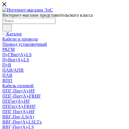
Интернет-магазин представительского класса
Каталог
Кабели и провода
Провод установочный
РКГМ
ПуГВнг(А)-LS
ПуВнг(А)-LS
ПуВ
ПАВ/АПВ
ПАВ
ВПП
Кабель силовой
ППГ-Пнг(А)-HF
ППГ-Пнг(А)-FRHF
ППГнг(А)-HF
ППГнг(А)-FRHF
ППГ Пнг(А)-HF
ВВГ-Пнг-LS(А)
ВВГ-Пнг(А)-LSLTx
ВВГ-Пнг(А)-LS