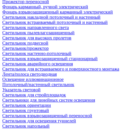
Прожектор переносной
Фонарь карманный, ручной электрический
Фонарь взрывозащищенный карманный электрический
Светильник накладной потолочный и настенный
Светильник встраиваемый потолочный и настенный
Светильник направленного света
Светильник пылевлагозащищенный
Светильник для высоких пролетов
Светильник подвесной
Светильник/прожектор
Светильник настенно-потолочный
Светильник взрывозащищенный стационарный
Светильник аварийного освещения
Светильник для встраиваемого и поверхностного монтажа
Лента/полоса светодиодная
Освещение иллюминационное
Потолочный/настенный светильник
Указатель световой
Светильник для стройплощадок
Светильники для линейных систем освещения
Светильник ориентации
Светильник грунтовый
Светильник взрывозащищенный переносной
Светильник для освещения туннелей
Светильник напольный