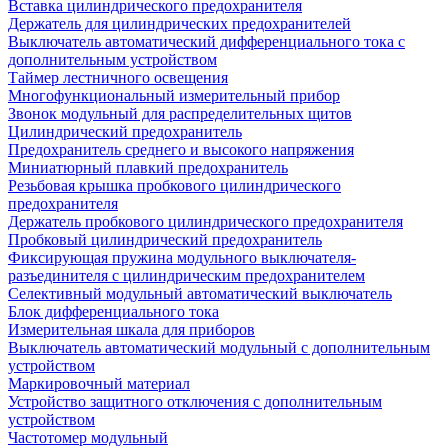
Вставка цилиндрического предохранителя
Держатель для цилиндрических предохранителей
Выключатель автоматический дифференциального тока с
дополнительным устройством
Таймер лестничного освещения
Многофункциональный измерительный прибор
Звонок модульный для распределительных щитов
Цилиндрический предохранитель
Предохранитель среднего и высокого напряжения
Миниатюрный плавкий предохранитель
Резьбовая крышка пробкового цилиндрического
предохранителя
Держатель пробкового цилиндрического предохранителя
Пробковый цилиндрический предохранитель
Фиксирующая пружина модульного выключателя-
разъединителя с цилиндрическим предохранителем
Селективный модульный автоматический выключатель
Блок дифференциального тока
Измерительная шкала для приборов
Выключатель автоматический модульный с дополнительным
устройством
Маркировочный материал
Устройство защитного отключения с дополнительным
устройством
Частотомер модульный