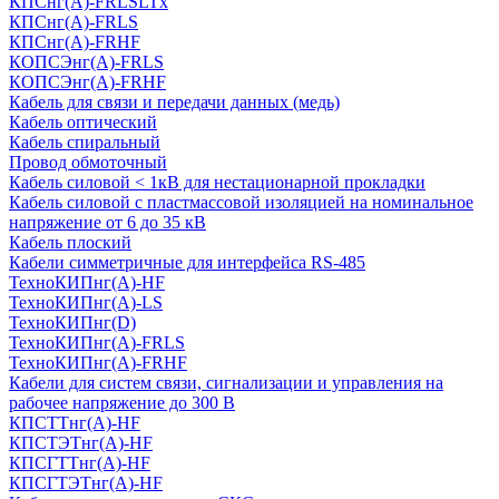
КПСнг(А)-FRLSLTx
КПСнг(А)-FRLS
КПСнг(А)-FRHF
КОПСЭнг(А)-FRLS
КОПСЭнг(А)-FRHF
Кабель для связи и передачи данных (медь)
Кабель оптический
Кабель спиральный
Провод обмоточный
Кабель силовой < 1кВ для нестационарной прокладки
Кабель силовой с пластмассовой изоляцией на номинальное
напряжение от 6 до 35 кВ
Кабель плоский
Кабели симметричные для интерфейса RS-485
ТеxноКИПнг(A)-HF
ТеxноКИПнг(A)-LS
ТеxноКИПнг(D)
ТехноКИПнг(A)-FRLS
ТехноКИПнг(A)-FRHF
Кабели для систем связи, сигнализации и управления на
рабочее напряжение до 300 В
КПСТТнг(A)-HF
КПСТЭТнг(A)-HF
КПСГТТнг(A)-HF
КПСГТЭТнг(A)-HF