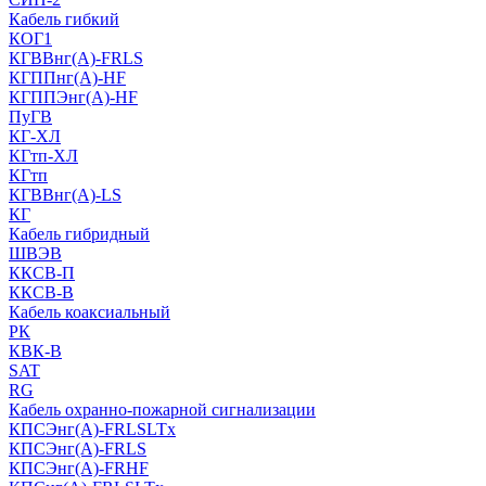
Кабель гибкий
КОГ1
КГВВнг(А)-FRLS
КГППнг(A)-HF
КГППЭнг(A)-HF
ПуГВ
КГ-ХЛ
КГтп-ХЛ
КГтп
КГВВнг(А)-LS
КГ
Кабель гибридный
ШВЭВ
ККСВ-П
ККСВ-В
Кабель коаксиальный
РК
КВК-В
SAT
RG
Кабель охранно-пожарной сигнализации
КПСЭнг(А)-FRLSLTx
КПСЭнг(А)-FRLS
КПСЭнг(А)-FRHF