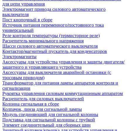
для цепи управления
Электромагнит привода силового автоматического
выключателя
Пост кнопочный в сборе
Источник питания переменного/постоянного тока
универсальный
Реле контроля температуры (термисторное реле)
Расцепитель минимального напряжения
Шасси силового автоматического выключателя
Контактор/магнитный пускатель для конденсаторов
Электромагниты
Аксессуары для устройства управления и защиты двигателя/
защитного и управляющего устройства
Аксессуары для выключателя аварийной остановки (с
тросовым приводом)
Трансформатор для питания лампы аппаратов контроля и
сигнализации
Рукоятка управления силовым коммутационным аппаратом
Расцепитель для силовых выключателей
Колонна сигнальная в сборе
Колпачок, линза для сигнальной лампы
Модуль соединяющий для сигнальной колонны
Подставка для сигнальной колонны с трубкой
Элемент соединительный для сборных шин
Защитный колпачок/крышка для устройств управления и