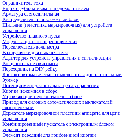
Ограничитель тока
Ящик с рубильником и предохранителем
Арматура светосигнальная
Распределительный клеммный блок
Шильдик (пластинка маркировочная) для устройств
управления
Устройство плавного пуска
Модуль защиты от перенапряжения
Переключатель вольтметра
Вал рукоятки для выключателя
Адаптер для устройств управления и сигнализации
Расцепитель независимый
Переходник на DIN рейку
Контакт автоматического выключателя дополнительный
Зуммер
Потенциометр для аппарата цепи управления
Кнопка нажимная в сборе
Управляющий переключатель в сборе
Привод для силовых автоматических выключателей
электрический
Держатель маркировочной пластины аппарата для цепи
управления
Комбинированный пускатель с электронным блоком
управления
Элемент передний для грибовидной кнопки