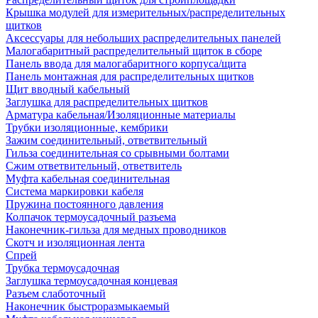
Крышка модулей для измерительных/распределительных
щитков
Аксессуары для небольших распределительных панелей
Малогабаритный распределительный щиток в сборе
Панель ввода для малогабаритного корпуса/щита
Панель монтажная для распределительных щитков
Щит вводный кабельный
Заглушка для распределительных щитков
Арматура кабельная/Изоляционные материалы
Трубки изоляционные, кембрики
Зажим соединительный, ответвительный
Гильза соединительная со срывными болтами
Сжим ответвительный, ответвитель
Муфта кабельная соединительная
Система маркировки кабеля
Пружина постоянного давления
Колпачок термоусадочный разъема
Наконечник-гильза для медных проводников
Скотч и изоляционная лента
Спрей
Трубка термоусадочная
Заглушка термоусадочная концевая
Разъем слаботочный
Наконечник быстроразмыкаемый