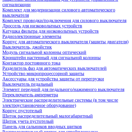
сигнализации
Комплект для модернизации силового автоматического
выключателя
Комплект проводки/подключения для силового выключателя
Дроссель для низковольтных устройств
Катушка фильтра для низковольтных устройств
Радиоэлектронные элементы
Корпус для автоматического выключателя (защиты двигателя)
Выключатель, джойстик
Модуль сигнальной колонны оптический
Кронштейн настенный для сигнальной колонны
Контактор постоянного тока
Разделитель фаз для автоматических выключателей
Устройство микропроцессорной защиты
Аксессуары для устройства защиты от перегрузки
Выключатель педальный
Элемент передний для педального/нажимного выключателя
Переключатель амперметра
Электрические распределительные системы (в том числе
электроустановочное оборудование)
Корпус пустотелый
Щиток распределительный малогабаритный
Щиток учета пустотелый
Панель для сальников вводных щитков
Распределительный щиток для стройплощадки