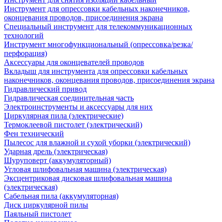
Инструмент для опрессовки кабельных наконечников,
оконцевания проводов, присоединения экрана
Специальный инструмент для телекоммуникационных
технологий
Инструмент многофункциональный (опрессовка/резка/
перфорация)
Аксессуары для оконцевателей проводов
Вкладыш для инструмента для опрессовки кабельных
наконечников, оконцевания проводов, присоединения экрана
Гидравлический привод
Гидравлическая соединительная часть
Электроинструменты и аксессуары для них
Циркулярная пила (электрические)
Термоклеевой пистолет (электрический)
Фен технический
Пылесос для влажной и сухой уборки (электрический)
Ударная дрель (электрическая)
Шуруповерт (аккумуляторный)
Угловая шлифовальная машина (электрическая)
Эксцентриковая дисковая шлифовальная машина
(электрическая)
Сабельная пила (аккумуляторная)
Диск циркулярной пилы
Паяльный пистолет