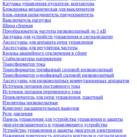
Катушка управления пускателя, контактора
Блокировка механическая для выключателя
Блок-линия разъединитель предохранитель
Выключатель нагрузки
Шина сборная
Преобразователь частоты низковольтный до 1 кВ
Заглушка для устройств управления и сигнализации
Аксессуары для аппарата цепи управления
Аксессуары для регулятора частоты
Кнопка аварийного отключения в сборе
Стабилизаторы напряжения
Трансформатор тока
Трансформатор трехфазный силовой низковольтный
Трансформатор однофазный силовой низковольтный
Аксессуары для низковольтных коммутационных аппаратов
Источник питания постоянного тока
Источник питания переменного тока
Переключатель для цепи управления, пакетный
Изоляторы низковольтные
Комплект расширительных выводов
Реле давления
Панель управления для устройства управления и защиты
двигателя/защитного и управляющего устройства
Устройство управления и защиты двигателя электронное
Нажимная поверхность аппарата контроля и сигнализации