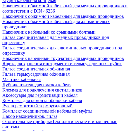
Муфта кабельная концевая
Наконечник обжимной кабельный для медных проводников в
соответствии с DIN 46236
Наконечник обжимной кабельный для медных проводников
Наконечник обжимной кабельный для алюминиевых
проводников
Наконечник кабельный со срывными болтами
Гильза соединительная для медных проводников под
опрессовку
Гильза соединительная для алюминиевых проводников под
опрессовку
Наконечник кабельный трубчатый для медных проводников
Ящик для хранения инструмента и термоусадочных трубок
Гильза соединительная обжимная
Гильза термоусадочная обжимная
Мастика кабельная
Лубрикант-гель для смазки кабеля
Клемма для подключения светильников
Аксессуары для герметизации кабеля
Комплект для ремонта оболочки кабеля
Рукав ремонтный термоусадочный
Комплект соединительной кабельной муфты
Набор наконечников, гильз
Отопительные приборы/Технологические и инженерные
системы