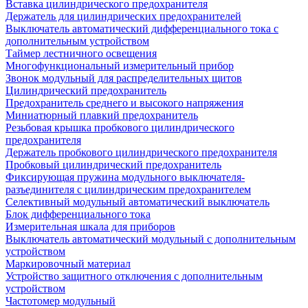
Вставка цилиндрического предохранителя
Держатель для цилиндрических предохранителей
Выключатель автоматический дифференциального тока с
дополнительным устройством
Таймер лестничного освещения
Многофункциональный измерительный прибор
Звонок модульный для распределительных щитов
Цилиндрический предохранитель
Предохранитель среднего и высокого напряжения
Миниатюрный плавкий предохранитель
Резьбовая крышка пробкового цилиндрического
предохранителя
Держатель пробкового цилиндрического предохранителя
Пробковый цилиндрический предохранитель
Фиксирующая пружина модульного выключателя-
разъединителя с цилиндрическим предохранителем
Селективный модульный автоматический выключатель
Блок дифференциального тока
Измерительная шкала для приборов
Выключатель автоматический модульный с дополнительным
устройством
Маркировочный материал
Устройство защитного отключения с дополнительным
устройством
Частотомер модульный