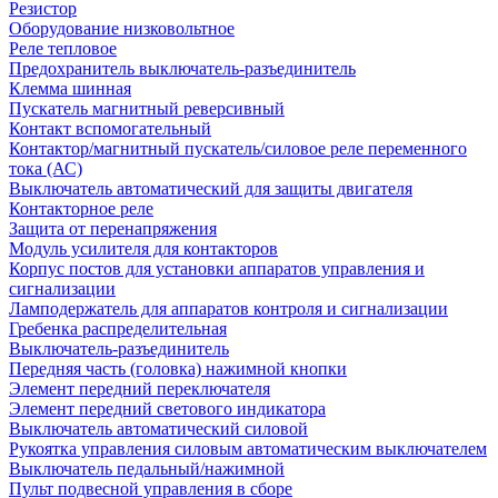
Резистор
Оборудование низковольтное
Реле тепловое
Предохранитель выключатель-разъединитель
Клемма шинная
Пускатель магнитный реверсивный
Контакт вспомогательный
Контактор/магнитный пускатель/силовое реле переменного
тока (АС)
Выключатель автоматический для защиты двигателя
Контакторное реле
Защита от перенапряжения
Модуль усилителя для контакторов
Корпус постов для установки аппаратов управления и
сигнализации
Ламподержатель для аппаратов контроля и сигнализации
Гребенка распределительная
Выключатель-разъединитель
Передняя часть (головка) нажимной кнопки
Элемент передний переключателя
Элемент передний светового индикатора
Выключатель автоматический силовой
Рукоятка управления силовым автоматическим выключателем
Выключатель педальный/нажимной
Пульт подвесной управления в сборе