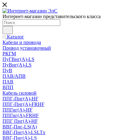
Интернет-магазин представительского класса
Каталог
Кабели и провода
Провод установочный
РКГМ
ПуГВнг(А)-LS
ПуВнг(А)-LS
ПуВ
ПАВ/АПВ
ПАВ
ВПП
Кабель силовой
ППГ-Пнг(А)-HF
ППГ-Пнг(А)-FRHF
ППГнг(А)-HF
ППГнг(А)-FRHF
ППГ Пнг(А)-HF
ВВГ-Пнг-LS(А)
ВВГ-Пнг(А)-LSLTx
ВВГ-Пнг(А)-LS