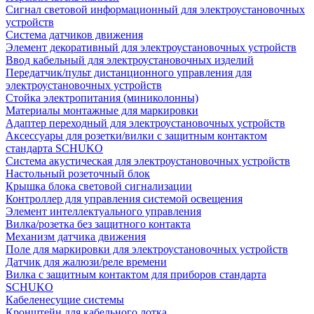
Сигнал световой информационный для электроустановочных
устройств
Система датчиков движения
Элемент декоративный для электроустановочных устройств
Ввод кабельный для электроустановочных изделий
Передатчик/пульт дистанционного управления для
электроустановочных устройств
Стойка электропитания (миниколонны)
Материалы монтажные для маркировки
Адаптер переходный для электроустановочных устройств
Аксессуары для розетки/вилки с защитным контактом
стандарта SCHUKO
Система акустическая для электроустановочных устройств
Настольный розеточный блок
Крышка блока световой сигнализации
Контроллер для управления системой освещения
Элемент интеллектуального управления
Вилка/розетка без защитного контакта
Механизм датчика движения
Поле для маркировки для электроустановочных устройств
Датчик для жалюзи/реле времени
Вилка с защитным контактом для приборов стандарта
SCHUKO
Кабеленесущие системы
Кронштейн для кабельного лотка