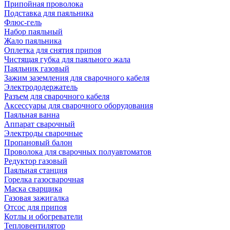
Припойная проволока
Подставка для паяльника
Флюс-гель
Набор паяльный
Жало паяльника
Оплетка для снятия припоя
Чистящая губка для паяльного жала
Паяльник газовый
Зажим заземления для сварочного кабеля
Электрододержатель
Разъем для сварочного кабеля
Аксессуары для сварочного оборудования
Паяльная ванна
Аппарат сварочный
Электроды сварочные
Пропановый балон
Проволока для сварочных полуавтоматов
Редуктор газовый
Паяльная станция
Горелка газосварочная
Маска сварщика
Газовая зажигалка
Отсос для припоя
Котлы и обогреватели
Тепловентилятор