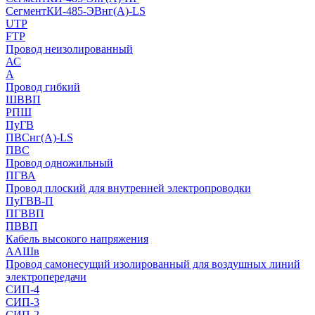
СегментКИ-485-ЭВнг(А)-LS
UTP
FTP
Провод неизолированный
АС
А
Провод гибкий
ШВВП
РПШ
ПуГВ
ПВСнг(А)-LS
ПВС
Провод одножильный
ПГВА
Провод плоский для внутренней электропроводки
ПуГВВ-П
ПГВВП
ПВВП
Кабель высокого напряжения
ААШв
Провод самонесущий изолированный для воздушных линий
электропередачи
СИП-4
СИП-3
СИП-2