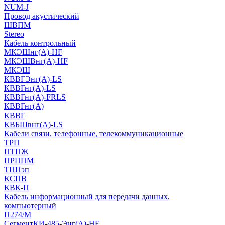
NUM-J
Провод акустический
ШВПМ
Stereo
Кабель контрольный
МКЭШнг(A)-HF
МКЭШВнг(А)-HF
МКЭШ
КВВГЭнг(А)-LS
КВВГнг(А)-LS
КВВГнг(А)-FRLS
КВВГнг(А)
КВВГ
КВБШвнг(А)-LS
Кабели связи, телефонные, телекоммуникационные
ТРП
ПТПЖ
ПРППМ
ТППэп
КСПВ
КВК-П
Кабель информационный для передачи данных,
компьютерный
П274/М
СегментКИ-485-Энг(А)-HF