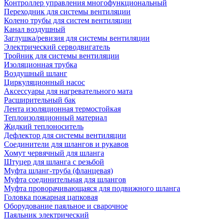
Контроллер управления многофункциональный
Переходник для системы вентиляции
Колено трубы для систем вентиляции
Канал воздушный
Заглушка/ревизия для системы вентиляции
Электрический серводвигатель
Тройник для системы вентиляции
Изоляционная трубка
Воздушный шланг
Циркуляционный насос
Аксессуары для нагревательного мата
Расширительный бак
Лента изоляционная термостойкая
Теплоизоляционный материал
Жидкий теплоноситель
Дефлектор для системы вентиляции
Соединители для шлангов и рукавов
Хомут червячный для шланга
Штуцер для шланга с резьбой
Муфта шланг-труба (фланцевая)
Муфта соединительная для шлангов
Муфта проворачивающаяся для подвижного шланга
Головка пожарная цапковая
Оборудование паяльное и сварочное
Паяльник электрический