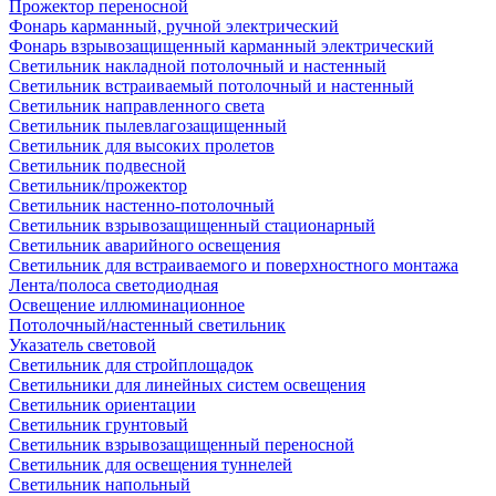
Прожектор переносной
Фонарь карманный, ручной электрический
Фонарь взрывозащищенный карманный электрический
Светильник накладной потолочный и настенный
Светильник встраиваемый потолочный и настенный
Светильник направленного света
Светильник пылевлагозащищенный
Светильник для высоких пролетов
Светильник подвесной
Светильник/прожектор
Светильник настенно-потолочный
Светильник взрывозащищенный стационарный
Светильник аварийного освещения
Светильник для встраиваемого и поверхностного монтажа
Лента/полоса светодиодная
Освещение иллюминационное
Потолочный/настенный светильник
Указатель световой
Светильник для стройплощадок
Светильники для линейных систем освещения
Светильник ориентации
Светильник грунтовый
Светильник взрывозащищенный переносной
Светильник для освещения туннелей
Светильник напольный