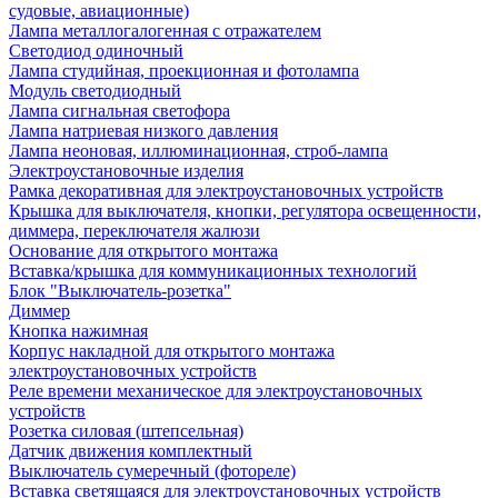
судовые, авиационные)
Лампа металлогалогенная с отражателем
Светодиод одиночный
Лампа студийная, проекционная и фотолампа
Модуль светодиодный
Лампа сигнальная светофора
Лампа натриевая низкого давления
Лампа неоновая, иллюминационная, строб-лампа
Электроустановочные изделия
Рамка декоративная для электроустановочных устройств
Крышка для выключателя, кнопки, регулятора освещенности,
диммера, переключателя жалюзи
Основание для открытого монтажа
Вставка/крышка для коммуникационных технологий
Блок "Выключатель-розетка"
Диммер
Кнопка нажимная
Корпус накладной для открытого монтажа
электроустановочных устройств
Реле времени механическое для электроустановочных
устройств
Розетка силовая (штепсельная)
Датчик движения комплектный
Выключатель сумеречный (фотореле)
Вставка светящаяся для электроустановочных устройств