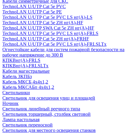
Кабели симметричные для СКС
TechnoLAN U/UTP Cat 5e PVC
TechnoLAN U/UTP Cat 5e PE
TechnoLAN U/UTP Cat 5e PVC LS нг(A)-LS
TechnoLAN U/UTP Cat 5e ZH нг(A)-HF
TechnoLAN U/UTP SWA Cat 5e ZH нг(A)-HF
TechnoLAN U/UTP Cat 5e PVC LS нг(A)-FRLS
TechnoLAN U/UTP Cat 5e ZH нг(A)-FRHF
TechnoLAN U/UTP Cat 5e PVC LS нг(A)-FRLSLTx
Огнестойкие кабели для систем пожарной безопасности на
рабочее напряжение до 300 В
КПКВнг(A)-FRLS
КПКВнг(A)-FRLSLTx
Кабели магистральные
Кабель ЗКПБз
Кабель МКСБ 4х4х1,2
Кабель МКСАБп 4х4х1,2
Светильники
Светильник для освещения улиц и площадей
Ночник
Светильник линейный реечного типа
Светильник торшерный, столбик световой
Лампа настольная
Светильник переносной
Светильник для местного освещения станков