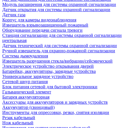
Модуль расширения для системы охранной сигнализации
Датчик открытия для системы охранной сигнализации
Датчик газа
Корпус для камеры видеонаблюдения
Извещатель взрывозащищенный пожарный
Оборудование передачи сигнала тревоги
Станция сигнализации для системы охранной сигнализации
центральная
Датчик технический для системы охранной сигнализации
Ручной извещатель для охранно-пожарной сигнализации
Система дымоудаления
Извещатель разрушения стекла/вибрации/сейсмический
Электрическое устройство открывания дверей
Батарейки, аккумуляторы, зарядные устройства
Универсальное зарядное устройство
Сетевой шнур питания
Блок питания сетевой для бытовой электроники
Гальванический элемент
Батарея аккумуляторная
Аксессуары для аккумуляторов и зарядных устройств
Аккумулятор (свинцовый)
Инструменты для опрессовки, резки, снятия изоляции
Резак кабельный
Нож кабельный
Инструмент для снятия изоляции кабельный