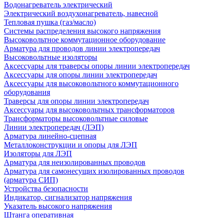
Водонагреватель электрический
Электрический воздухонагреватель, навесной
Тепловая пушка (газ/масло)
Системы распределения высокого напряжения
Высоковольтное коммутационное оборудование
Арматура для проводов линии электропередач
Высоковольтные изоляторы
Аксессуары для траверсы опоры линии электропередач
Аксессуары для опоры линии электропередач
Аксессуары для высоковольтного коммутационного
оборудования
Траверсы для опоры линии электропередач
Аксессуары для высоковольтных трансформаторов
Трансформаторы высоковольтные силовые
Линии электропередач (ЛЭП)
Арматура линейно-сцепная
Металлоконструкции и опоры для ЛЭП
Изоляторы для ЛЭП
Арматура для неизолированных проводов
Арматура для самонесущих изолированных проводов
(арматура СИП)
Устройства безопасности
Индикатор, сигнализатор напряжения
Указатель высокого напряжения
Штанга оперативная