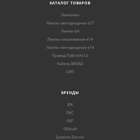
КАТАЛОГ ТОВАРОВ
Лампочки
Лампы светодиодные е27
Лампы G4
Лампы накаливания е14
Лампы светодиодные е14
Провод ПуВнг(А)-LS
Кабель МКЭШ
СИП
БРЕНДЫ
IEK
DKC
EKF
DEKraft
Systeme Electric