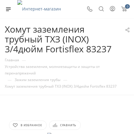
0
Хомут заземления
трубный ТХЗ (INOX)
3/4дюйм Fortisflex 83237
—
Главная
Устройства заземления, молниезащиты и защиты от
перенапряжений
—
—
Зажим заземления трубы
Хомут заземления трубный ТХЗ (INOX) 3/4дюйм Fortisflex 83237
В ИЗБРАННОЕ
СРАВНИТЬ