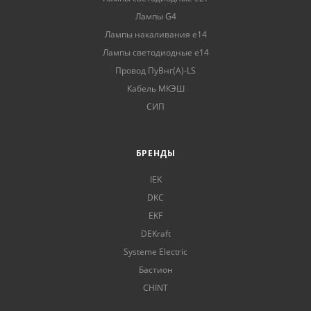
Лампы G4
Лампы накаливания е14
Лампы светодиодные е14
Провод ПуВнг(А)-LS
Кабель МКЭШ
СИП
БРЕНДЫ
IEK
DKC
EKF
DEKraft
Systeme Electric
Бастион
CHINT