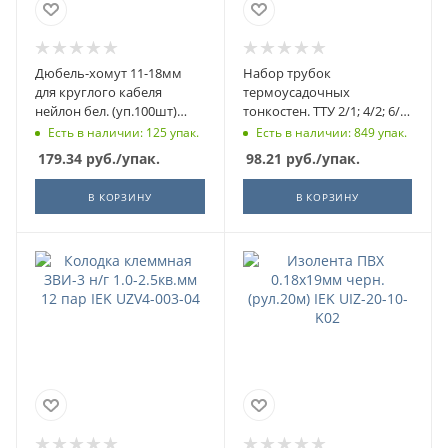
Дюбель-хомут 11-18мм
Набор трубок
для круглого кабеля
термоусадочных
нейлон бел. (уп.100шт)
тонкостен. ТТУ 2/1; 4/2; 6/3;
ИЭК UHH35-11-18-100
8/4 (ЖЗ; С; К; Ч) 20х8см
Есть в наличии: 125 упак.
Есть в наличии: 849 упак.
разноцвет. ИЭК UDRS-D2-
179.34
руб.
/упак.
98.21
руб.
/упак.
D8-10-1
В КОРЗИНУ
В КОРЗИНУ