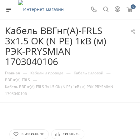
0
Кабель ВВГнг(А)-FRLS
3х1.5 ОК (N PE) 1кВ (м)
РЭК-PRYSMIAN
1703040106
—
—
—
Главная
Кабели и провода
Кабель силовой
—
ВВГнг(А)-FRLS
Кабель ВВГнг(А)-FRLS 3х1.5 ОК (N PE) 1кВ (м) РЭК-PRYSMIAN
1703040106
В ИЗБРАННОЕ
СРАВНИТЬ