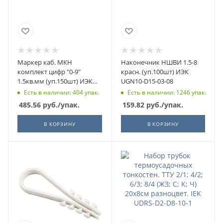
Маркер каб. МКН
Наконечник НШВИ 1.5-8
комплект цифр "0-9"
красн. (уп.100шт) ИЭК
1.5кв.мм (уп.150шт) ИЭК
UGN10-D15-03-08
UMK01-02-09
Есть в наличии: 404 упак.
Есть в наличии: 1246 упак.
485.56
руб.
/упак.
159.82
руб.
/упак.
В КОРЗИНУ
В КОРЗИНУ