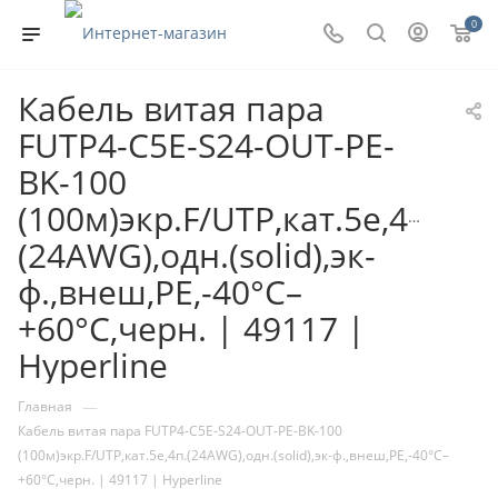
0
Кабель витая пара
FUTP4-C5E-S24-OUT-PE-
BK-100
(100м)экр.F/UTP,кат.5e,4п.
(24AWG),одн.(solid),эк-
ф.,внеш,PE,-40°C–
+60°C,черн. | 49117 |
Hyperline
—
Главная
Кабель витая пара FUTP4-C5E-S24-OUT-PE-BK-100
(100м)экр.F/UTP,кат.5e,4п.(24AWG),одн.(solid),эк-ф.,внеш,PE,-40°C–
+60°C,черн. | 49117 | Hyperline