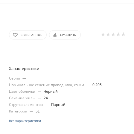
В ИЗБРАННОЕ
СРАВНИТЬ
Характеристики
Серия
—
_
Номинальное сечение проводника, кв.мм
—
0.205
Цвет оболочки
—
Черный
Сечение жилы
—
24
Скрутка элементов
—
Парный
Категория
—
5E
Все характеристики