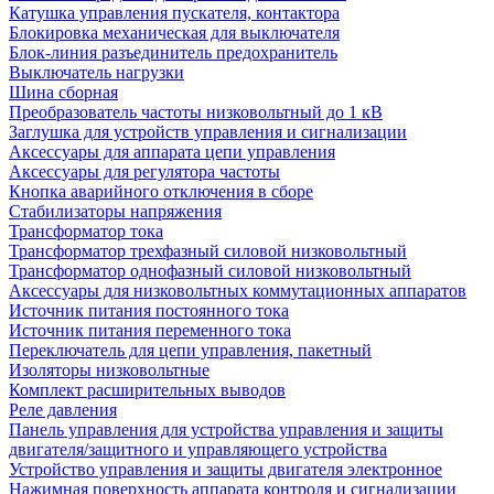
Катушка управления пускателя, контактора
Блокировка механическая для выключателя
Блок-линия разъединитель предохранитель
Выключатель нагрузки
Шина сборная
Преобразователь частоты низковольтный до 1 кВ
Заглушка для устройств управления и сигнализации
Аксессуары для аппарата цепи управления
Аксессуары для регулятора частоты
Кнопка аварийного отключения в сборе
Стабилизаторы напряжения
Трансформатор тока
Трансформатор трехфазный силовой низковольтный
Трансформатор однофазный силовой низковольтный
Аксессуары для низковольтных коммутационных аппаратов
Источник питания постоянного тока
Источник питания переменного тока
Переключатель для цепи управления, пакетный
Изоляторы низковольтные
Комплект расширительных выводов
Реле давления
Панель управления для устройства управления и защиты
двигателя/защитного и управляющего устройства
Устройство управления и защиты двигателя электронное
Нажимная поверхность аппарата контроля и сигнализации