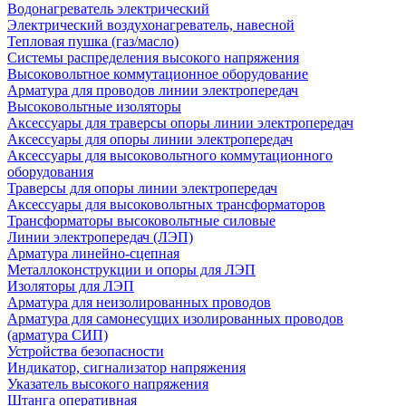
Водонагреватель электрический
Электрический воздухонагреватель, навесной
Тепловая пушка (газ/масло)
Системы распределения высокого напряжения
Высоковольтное коммутационное оборудование
Арматура для проводов линии электропередач
Высоковольтные изоляторы
Аксессуары для траверсы опоры линии электропередач
Аксессуары для опоры линии электропередач
Аксессуары для высоковольтного коммутационного
оборудования
Траверсы для опоры линии электропередач
Аксессуары для высоковольтных трансформаторов
Трансформаторы высоковольтные силовые
Линии электропередач (ЛЭП)
Арматура линейно-сцепная
Металлоконструкции и опоры для ЛЭП
Изоляторы для ЛЭП
Арматура для неизолированных проводов
Арматура для самонесущих изолированных проводов
(арматура СИП)
Устройства безопасности
Индикатор, сигнализатор напряжения
Указатель высокого напряжения
Штанга оперативная