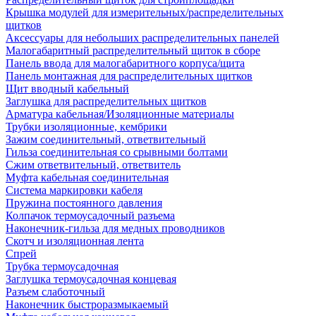
Крышка модулей для измерительных/распределительных
щитков
Аксессуары для небольших распределительных панелей
Малогабаритный распределительный щиток в сборе
Панель ввода для малогабаритного корпуса/щита
Панель монтажная для распределительных щитков
Щит вводный кабельный
Заглушка для распределительных щитков
Арматура кабельная/Изоляционные материалы
Трубки изоляционные, кембрики
Зажим соединительный, ответвительный
Гильза соединительная со срывными болтами
Сжим ответвительный, ответвитель
Муфта кабельная соединительная
Система маркировки кабеля
Пружина постоянного давления
Колпачок термоусадочный разъема
Наконечник-гильза для медных проводников
Скотч и изоляционная лента
Спрей
Трубка термоусадочная
Заглушка термоусадочная концевая
Разъем слаботочный
Наконечник быстроразмыкаемый