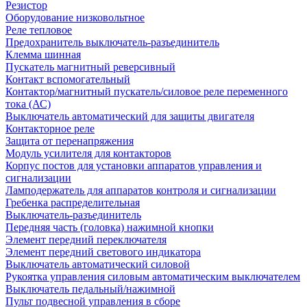
Резистор
Оборудование низковольтное
Реле тепловое
Предохранитель выключатель-разъединитель
Клемма шинная
Пускатель магнитный реверсивный
Контакт вспомогательный
Контактор/магнитный пускатель/силовое реле переменного
тока (АС)
Выключатель автоматический для защиты двигателя
Контакторное реле
Защита от перенапряжения
Модуль усилителя для контакторов
Корпус постов для установки аппаратов управления и
сигнализации
Ламподержатель для аппаратов контроля и сигнализации
Гребенка распределительная
Выключатель-разъединитель
Передняя часть (головка) нажимной кнопки
Элемент передний переключателя
Элемент передний светового индикатора
Выключатель автоматический силовой
Рукоятка управления силовым автоматическим выключателем
Выключатель педальный/нажимной
Пульт подвесной управления в сборе