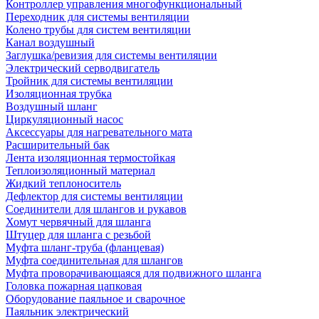
Контроллер управления многофункциональный
Переходник для системы вентиляции
Колено трубы для систем вентиляции
Канал воздушный
Заглушка/ревизия для системы вентиляции
Электрический серводвигатель
Тройник для системы вентиляции
Изоляционная трубка
Воздушный шланг
Циркуляционный насос
Аксессуары для нагревательного мата
Расширительный бак
Лента изоляционная термостойкая
Теплоизоляционный материал
Жидкий теплоноситель
Дефлектор для системы вентиляции
Соединители для шлангов и рукавов
Хомут червячный для шланга
Штуцер для шланга с резьбой
Муфта шланг-труба (фланцевая)
Муфта соединительная для шлангов
Муфта проворачивающаяся для подвижного шланга
Головка пожарная цапковая
Оборудование паяльное и сварочное
Паяльник электрический