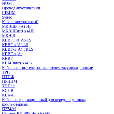
NUM-J
Провод акустический
ШВПМ
Stereo
Кабель контрольный
МКЭШнг(A)-HF
МКЭШВнг(А)-HF
МКЭШ
КВВГЭнг(А)-LS
КВВГнг(А)-LS
КВВГнг(А)-FRLS
КВВГнг(А)
КВВГ
КВБШвнг(А)-LS
Кабели связи, телефонные, телекоммуникационные
ТРП
ПТПЖ
ПРППМ
ТППэп
КСПВ
КВК-П
Кабель информационный для передачи данных,
компьютерный
П274/М
СегментКИ-485-Энг(А)-HF