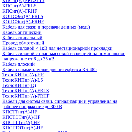
КПСнг(А)-FRLSLTx
КПСнг(А)-FRLS
КПСнг(А)-FRHF
КОПСЭнг(А)-FRLS
КОПСЭнг(А)-FRHF
Кабель для связи и передачи данных (медь)
Кабель оптический
Кабель спиральный
Провод обмоточный
Кабель силовой < 1кВ для нестационарной прокладки
Кабель силовой с пластмассовой изоляцией на номинальное
напряжение от 6 до 35 кВ
Кабель плоский
Кабели симметричные для интерфейса RS-485
ТеxноКИПнг(A)-HF
ТеxноКИПнг(A)-LS
ТеxноКИПнг(D)
ТехноКИПнг(A)-FRLS
ТехноКИПнг(A)-FRHF
Кабели для систем связи, сигнализации и управления на
рабочее напряжение до 300 В
КПСТТнг(A)-HF
КПСТЭТнг(A)-HF
КПСГТТнг(A)-HF
КПСГТЭТнг(A)-HF