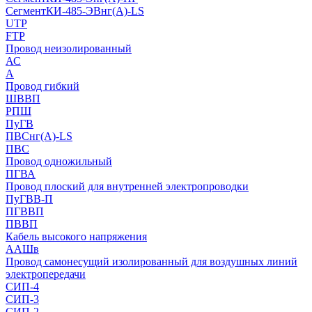
СегментКИ-485-ЭВнг(А)-LS
UTP
FTP
Провод неизолированный
АС
А
Провод гибкий
ШВВП
РПШ
ПуГВ
ПВСнг(А)-LS
ПВС
Провод одножильный
ПГВА
Провод плоский для внутренней электропроводки
ПуГВВ-П
ПГВВП
ПВВП
Кабель высокого напряжения
ААШв
Провод самонесущий изолированный для воздушных линий
электропередачи
СИП-4
СИП-3
СИП-2