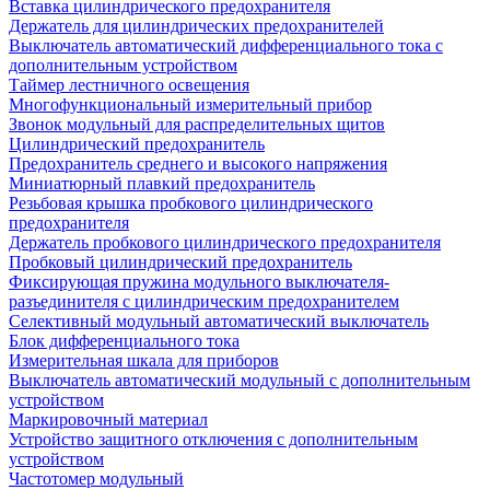
Вставка цилиндрического предохранителя
Держатель для цилиндрических предохранителей
Выключатель автоматический дифференциального тока с
дополнительным устройством
Таймер лестничного освещения
Многофункциональный измерительный прибор
Звонок модульный для распределительных щитов
Цилиндрический предохранитель
Предохранитель среднего и высокого напряжения
Миниатюрный плавкий предохранитель
Резьбовая крышка пробкового цилиндрического
предохранителя
Держатель пробкового цилиндрического предохранителя
Пробковый цилиндрический предохранитель
Фиксирующая пружина модульного выключателя-
разъединителя с цилиндрическим предохранителем
Селективный модульный автоматический выключатель
Блок дифференциального тока
Измерительная шкала для приборов
Выключатель автоматический модульный с дополнительным
устройством
Маркировочный материал
Устройство защитного отключения с дополнительным
устройством
Частотомер модульный