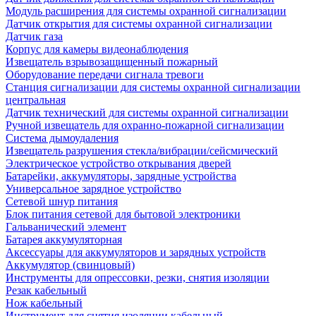
Модуль расширения для системы охранной сигнализации
Датчик открытия для системы охранной сигнализации
Датчик газа
Корпус для камеры видеонаблюдения
Извещатель взрывозащищенный пожарный
Оборудование передачи сигнала тревоги
Станция сигнализации для системы охранной сигнализации
центральная
Датчик технический для системы охранной сигнализации
Ручной извещатель для охранно-пожарной сигнализации
Система дымоудаления
Извещатель разрушения стекла/вибрации/сейсмический
Электрическое устройство открывания дверей
Батарейки, аккумуляторы, зарядные устройства
Универсальное зарядное устройство
Сетевой шнур питания
Блок питания сетевой для бытовой электроники
Гальванический элемент
Батарея аккумуляторная
Аксессуары для аккумуляторов и зарядных устройств
Аккумулятор (свинцовый)
Инструменты для опрессовки, резки, снятия изоляции
Резак кабельный
Нож кабельный
Инструмент для снятия изоляции кабельный