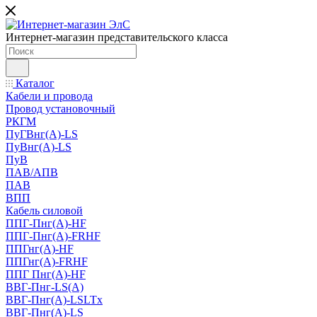
Интернет-магазин представительского класса
Каталог
Кабели и провода
Провод установочный
РКГМ
ПуГВнг(А)-LS
ПуВнг(А)-LS
ПуВ
ПАВ/АПВ
ПАВ
ВПП
Кабель силовой
ППГ-Пнг(А)-HF
ППГ-Пнг(А)-FRHF
ППГнг(А)-HF
ППГнг(А)-FRHF
ППГ Пнг(А)-HF
ВВГ-Пнг-LS(А)
ВВГ-Пнг(А)-LSLTx
ВВГ-Пнг(А)-LS