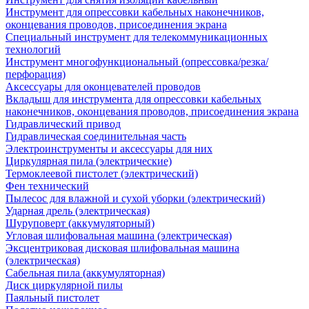
Инструмент для опрессовки кабельных наконечников,
оконцевания проводов, присоединения экрана
Специальный инструмент для телекоммуникационных
технологий
Инструмент многофункциональный (опрессовка/резка/
перфорация)
Аксессуары для оконцевателей проводов
Вкладыш для инструмента для опрессовки кабельных
наконечников, оконцевания проводов, присоединения экрана
Гидравлический привод
Гидравлическая соединительная часть
Электроинструменты и аксессуары для них
Циркулярная пила (электрические)
Термоклеевой пистолет (электрический)
Фен технический
Пылесос для влажной и сухой уборки (электрический)
Ударная дрель (электрическая)
Шуруповерт (аккумуляторный)
Угловая шлифовальная машина (электрическая)
Эксцентриковая дисковая шлифовальная машина
(электрическая)
Сабельная пила (аккумуляторная)
Диск циркулярной пилы
Паяльный пистолет