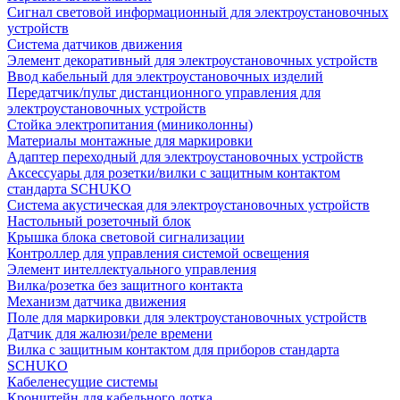
Сигнал световой информационный для электроустановочных
устройств
Система датчиков движения
Элемент декоративный для электроустановочных устройств
Ввод кабельный для электроустановочных изделий
Передатчик/пульт дистанционного управления для
электроустановочных устройств
Стойка электропитания (миниколонны)
Материалы монтажные для маркировки
Адаптер переходный для электроустановочных устройств
Аксессуары для розетки/вилки с защитным контактом
стандарта SCHUKO
Система акустическая для электроустановочных устройств
Настольный розеточный блок
Крышка блока световой сигнализации
Контроллер для управления системой освещения
Элемент интеллектуального управления
Вилка/розетка без защитного контакта
Механизм датчика движения
Поле для маркировки для электроустановочных устройств
Датчик для жалюзи/реле времени
Вилка с защитным контактом для приборов стандарта
SCHUKO
Кабеленесущие системы
Кронштейн для кабельного лотка