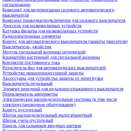
сигнализации
Комплект для модернизации силового автоматического
выключателя
Комплект проводки/подключения для силового выключателя
Дроссель для низковольтных устройств
Катушка фильтра для низковольтных устройств
Радиоэлектронные элементы
Корпус для автоматического выключателя (защиты двигателя)
Выключатель, джойстик
Модуль сигнальной колонны оптический
Кронштейн настенный для сигнальной колонны
Контактор постоянного тока
Разделитель фаз для автоматических выключателей
Устройство микропроцессорной защиты
Аксессуары для устройства защиты от перегрузки
Выключатель педальный
Элемент передний для педального/нажимного выключателя
Переключатель амперметра
Электрические распределительные системы (в том числе
электроустановочное оборудование)
Корпус пустотелый
Щиток распределительный малогабаритный
Щиток учета пустотелый
Панель для сальников вводных щитков
Распределительный щиток для стройплощадки