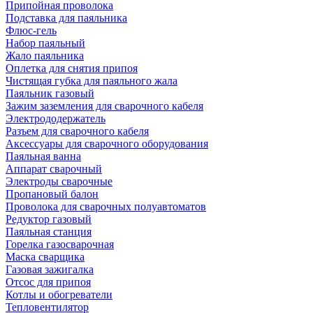
Припойная проволока
Подставка для паяльника
Флюс-гель
Набор паяльный
Жало паяльника
Оплетка для снятия припоя
Чистящая губка для паяльного жала
Паяльник газовый
Зажим заземления для сварочного кабеля
Электрододержатель
Разъем для сварочного кабеля
Аксессуары для сварочного оборудования
Паяльная ванна
Аппарат сварочный
Электроды сварочные
Пропановый балон
Проволока для сварочных полуавтоматов
Редуктор газовый
Паяльная станция
Горелка газосварочная
Маска сварщика
Газовая зажигалка
Отсос для припоя
Котлы и обогреватели
Тепловентилятор