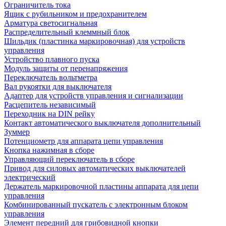
Ограничитель тока
Ящик с рубильником и предохранителем
Арматура светосигнальная
Распределительный клеммный блок
Шильдик (пластинка маркировочная) для устройств
управления
Устройство плавного пуска
Модуль защиты от перенапряжения
Переключатель вольтметра
Вал рукоятки для выключателя
Адаптер для устройств управления и сигнализации
Расцепитель независимый
Переходник на DIN рейку
Контакт автоматического выключателя дополнительный
Зуммер
Потенциометр для аппарата цепи управления
Кнопка нажимная в сборе
Управляющий переключатель в сборе
Привод для силовых автоматических выключателей
электрический
Держатель маркировочной пластины аппарата для цепи
управления
Комбинированный пускатель с электронным блоком
управления
Элемент передний для грибовидной кнопки