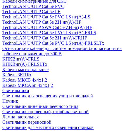
Кабели симметричные для СКС
TechnoLAN U/UTP Cat 5e PVC
TechnoLAN U/UTP Cat 5e PE
TechnoLAN U/UTP Cat 5e PVC LS нг(A)-LS
TechnoLAN U/UTP Cat 5e ZH нг(A)-HF
TechnoLAN U/UTP SWA Cat 5e ZH нг(A)-HF
TechnoLAN U/UTP Cat 5e PVC LS нг(A)-FRLS
TechnoLAN U/UTP Cat 5e ZH нг(A)-FRHF
TechnoLAN U/UTP Cat 5e PVC LS нг(A)-FRLSLTx
Огнестойкие кабели для систем пожарной безопасности на
рабочее напряжение до 300 В
КПКВнг(A)-FRLS
КПКВнг(A)-FRLSLTx
Кабели магистральные
Кабель ЗКПБз
Кабель МКСБ 4х4х1,2
Кабель МКСАБп 4х4х1,2
Светильники
Светильник для освещения улиц и площадей
Ночник
Светильник линейный реечного типа
Светильник торшерный, столбик световой
Лампа настольная
Светильник переносной
Светильник для местного освещения станков