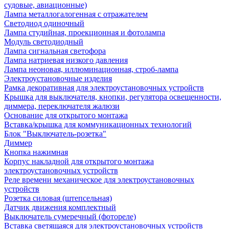
судовые, авиационные)
Лампа металлогалогенная с отражателем
Светодиод одиночный
Лампа студийная, проекционная и фотолампа
Модуль светодиодный
Лампа сигнальная светофора
Лампа натриевая низкого давления
Лампа неоновая, иллюминационная, строб-лампа
Электроустановочные изделия
Рамка декоративная для электроустановочных устройств
Крышка для выключателя, кнопки, регулятора освещенности,
диммера, переключателя жалюзи
Основание для открытого монтажа
Вставка/крышка для коммуникационных технологий
Блок "Выключатель-розетка"
Диммер
Кнопка нажимная
Корпус накладной для открытого монтажа
электроустановочных устройств
Реле времени механическое для электроустановочных
устройств
Розетка силовая (штепсельная)
Датчик движения комплектный
Выключатель сумеречный (фотореле)
Вставка светящаяся для электроустановочных устройств