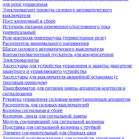
для цепи управления
Электромагнит привода силового автоматического
выключателя
Пост кнопочный в сборе
Источник питания переменного/постоянного тока
универсальный
Реле контроля температуры (термисторное реле)
Расцепитель минимального напряжения
Шасси силового автоматического выключателя
Контактор/магнитный пускатель для конденсаторов
Электромагниты
Аксессуары для устройства управления и защиты двигателя/
защитного и управляющего устройства
Аксессуары для выключателя аварийной остановки (с
тросовым приводом)
Трансформатор для питания лампы аппаратов контроля и
сигнализации
Рукоятка управления силовым коммутационным аппаратом
Расцепитель для силовых выключателей
Колонна сигнальная в сборе
Колпачок, линза для сигнальной лампы
Модуль соединяющий для сигнальной колонны
Подставка для сигнальной колонны с трубкой
Элемент соединительный для сборных шин
Защитный колпачок/крышка для устройств управления и