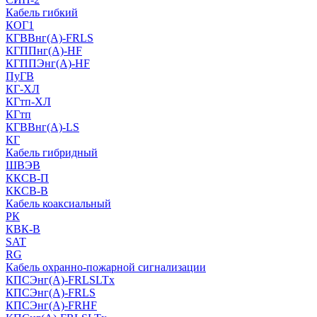
Кабель гибкий
КОГ1
КГВВнг(А)-FRLS
КГППнг(A)-HF
КГППЭнг(A)-HF
ПуГВ
КГ-ХЛ
КГтп-ХЛ
КГтп
КГВВнг(А)-LS
КГ
Кабель гибридный
ШВЭВ
ККСВ-П
ККСВ-В
Кабель коаксиальный
РК
КВК-В
SAT
RG
Кабель охранно-пожарной сигнализации
КПСЭнг(А)-FRLSLTx
КПСЭнг(А)-FRLS
КПСЭнг(А)-FRHF