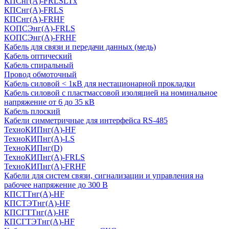
КПСнг(А)-FRLSLTx
КПСнг(А)-FRLS
КПСнг(А)-FRHF
КОПСЭнг(А)-FRLS
КОПСЭнг(А)-FRHF
Кабель для связи и передачи данных (медь)
Кабель оптический
Кабель спиральный
Провод обмоточный
Кабель силовой < 1кВ для нестационарной прокладки
Кабель силовой с пластмассовой изоляцией на номинальное
напряжение от 6 до 35 кВ
Кабель плоский
Кабели симметричные для интерфейса RS-485
ТеxноКИПнг(A)-HF
ТеxноКИПнг(A)-LS
ТеxноКИПнг(D)
ТехноКИПнг(A)-FRLS
ТехноКИПнг(A)-FRHF
Кабели для систем связи, сигнализации и управления на
рабочее напряжение до 300 В
КПСТТнг(A)-HF
КПСТЭТнг(A)-HF
КПСГТТнг(A)-HF
КПСГТЭТнг(A)-HF