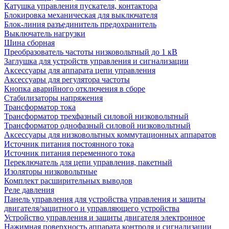
Катушка управления пускателя, контактора
Блокировка механическая для выключателя
Блок-линия разъединитель предохранитель
Выключатель нагрузки
Шина сборная
Преобразователь частоты низковольтный до 1 кВ
Заглушка для устройств управления и сигнализации
Аксессуары для аппарата цепи управления
Аксессуары для регулятора частоты
Кнопка аварийного отключения в сборе
Стабилизаторы напряжения
Трансформатор тока
Трансформатор трехфазный силовой низковольтный
Трансформатор однофазный силовой низковольтный
Аксессуары для низковольтных коммутационных аппаратов
Источник питания постоянного тока
Источник питания переменного тока
Переключатель для цепи управления, пакетный
Изоляторы низковольтные
Комплект расширительных выводов
Реле давления
Панель управления для устройства управления и защиты
двигателя/защитного и управляющего устройства
Устройство управления и защиты двигателя электронное
Нажимная поверхность аппарата контроля и сигнализации