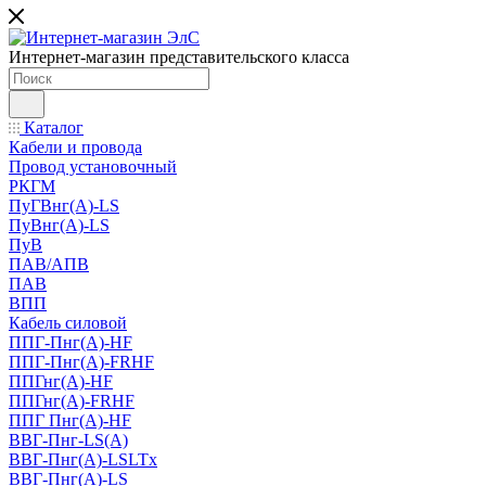
Интернет-магазин представительского класса
Каталог
Кабели и провода
Провод установочный
РКГМ
ПуГВнг(А)-LS
ПуВнг(А)-LS
ПуВ
ПАВ/АПВ
ПАВ
ВПП
Кабель силовой
ППГ-Пнг(А)-HF
ППГ-Пнг(А)-FRHF
ППГнг(А)-HF
ППГнг(А)-FRHF
ППГ Пнг(А)-HF
ВВГ-Пнг-LS(А)
ВВГ-Пнг(А)-LSLTx
ВВГ-Пнг(А)-LS