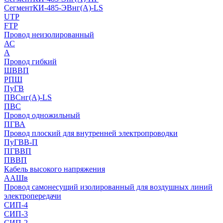
СегментКИ-485-ЭВнг(А)-LS
UTP
FTP
Провод неизолированный
АС
А
Провод гибкий
ШВВП
РПШ
ПуГВ
ПВСнг(А)-LS
ПВС
Провод одножильный
ПГВА
Провод плоский для внутренней электропроводки
ПуГВВ-П
ПГВВП
ПВВП
Кабель высокого напряжения
ААШв
Провод самонесущий изолированный для воздушных линий
электропередачи
СИП-4
СИП-3
СИП-2