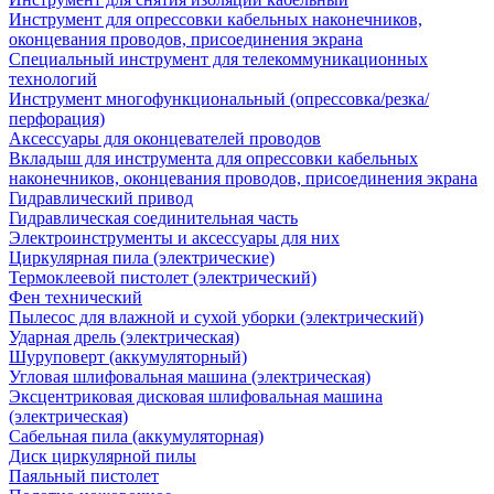
Инструмент для опрессовки кабельных наконечников,
оконцевания проводов, присоединения экрана
Специальный инструмент для телекоммуникационных
технологий
Инструмент многофункциональный (опрессовка/резка/
перфорация)
Аксессуары для оконцевателей проводов
Вкладыш для инструмента для опрессовки кабельных
наконечников, оконцевания проводов, присоединения экрана
Гидравлический привод
Гидравлическая соединительная часть
Электроинструменты и аксессуары для них
Циркулярная пила (электрические)
Термоклеевой пистолет (электрический)
Фен технический
Пылесос для влажной и сухой уборки (электрический)
Ударная дрель (электрическая)
Шуруповерт (аккумуляторный)
Угловая шлифовальная машина (электрическая)
Эксцентриковая дисковая шлифовальная машина
(электрическая)
Сабельная пила (аккумуляторная)
Диск циркулярной пилы
Паяльный пистолет