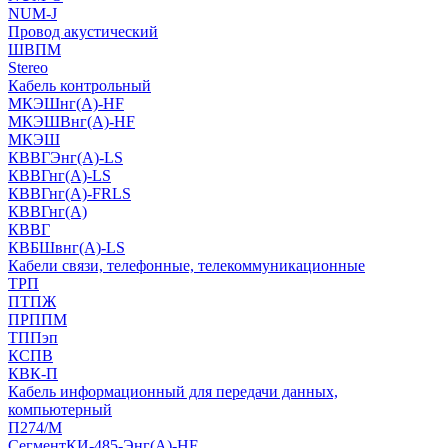
NUM-J
Провод акустический
ШВПМ
Stereo
Кабель контрольный
МКЭШнг(A)-HF
МКЭШВнг(А)-HF
МКЭШ
КВВГЭнг(А)-LS
КВВГнг(А)-LS
КВВГнг(А)-FRLS
КВВГнг(А)
КВВГ
КВБШвнг(А)-LS
Кабели связи, телефонные, телекоммуникационные
ТРП
ПТПЖ
ПРППМ
ТППэп
КСПВ
КВК-П
Кабель информационный для передачи данных,
компьютерный
П274/М
СегментКИ-485-Энг(А)-HF