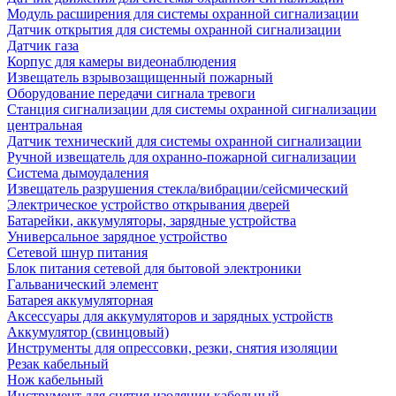
Модуль расширения для системы охранной сигнализации
Датчик открытия для системы охранной сигнализации
Датчик газа
Корпус для камеры видеонаблюдения
Извещатель взрывозащищенный пожарный
Оборудование передачи сигнала тревоги
Станция сигнализации для системы охранной сигнализации
центральная
Датчик технический для системы охранной сигнализации
Ручной извещатель для охранно-пожарной сигнализации
Система дымоудаления
Извещатель разрушения стекла/вибрации/сейсмический
Электрическое устройство открывания дверей
Батарейки, аккумуляторы, зарядные устройства
Универсальное зарядное устройство
Сетевой шнур питания
Блок питания сетевой для бытовой электроники
Гальванический элемент
Батарея аккумуляторная
Аксессуары для аккумуляторов и зарядных устройств
Аккумулятор (свинцовый)
Инструменты для опрессовки, резки, снятия изоляции
Резак кабельный
Нож кабельный
Инструмент для снятия изоляции кабельный