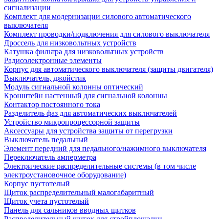
сигнализации
Комплект для модернизации силового автоматического
выключателя
Комплект проводки/подключения для силового выключателя
Дроссель для низковольтных устройств
Катушка фильтра для низковольтных устройств
Радиоэлектронные элементы
Корпус для автоматического выключателя (защиты двигателя)
Выключатель, джойстик
Модуль сигнальной колонны оптический
Кронштейн настенный для сигнальной колонны
Контактор постоянного тока
Разделитель фаз для автоматических выключателей
Устройство микропроцессорной защиты
Аксессуары для устройства защиты от перегрузки
Выключатель педальный
Элемент передний для педального/нажимного выключателя
Переключатель амперметра
Электрические распределительные системы (в том числе
электроустановочное оборудование)
Корпус пустотелый
Щиток распределительный малогабаритный
Щиток учета пустотелый
Панель для сальников вводных щитков
Распределительный щиток для стройплощадки