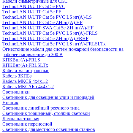
Кабели симметричные для СКС
TechnoLAN U/UTP Cat 5e PVC
TechnoLAN U/UTP Cat 5e PE
TechnoLAN U/UTP Cat 5e PVC LS нг(A)-LS
TechnoLAN U/UTP Cat 5e ZH нг(A)-HF
TechnoLAN U/UTP SWA Cat 5e ZH нг(A)-HF
TechnoLAN U/UTP Cat 5e PVC LS нг(A)-FRLS
TechnoLAN U/UTP Cat 5e ZH нг(A)-FRHF
TechnoLAN U/UTP Cat 5e PVC LS нг(A)-FRLSLTx
Огнестойкие кабели для систем пожарной безопасности на
рабочее напряжение до 300 В
КПКВнг(A)-FRLS
КПКВнг(A)-FRLSLTx
Кабели магистральные
Кабель ЗКПБз
Кабель МКСБ 4х4х1,2
Кабель МКСАБп 4х4х1,2
Светильники
Светильник для освещения улиц и площадей
Ночник
Светильник линейный реечного типа
Светильник торшерный, столбик световой
Лампа настольная
Светильник переносной
Светильник для местного освещения станков