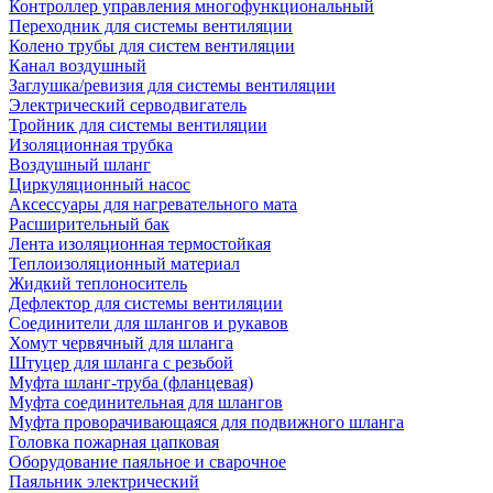
Контроллер управления многофункциональный
Переходник для системы вентиляции
Колено трубы для систем вентиляции
Канал воздушный
Заглушка/ревизия для системы вентиляции
Электрический серводвигатель
Тройник для системы вентиляции
Изоляционная трубка
Воздушный шланг
Циркуляционный насос
Аксессуары для нагревательного мата
Расширительный бак
Лента изоляционная термостойкая
Теплоизоляционный материал
Жидкий теплоноситель
Дефлектор для системы вентиляции
Соединители для шлангов и рукавов
Хомут червячный для шланга
Штуцер для шланга с резьбой
Муфта шланг-труба (фланцевая)
Муфта соединительная для шлангов
Муфта проворачивающаяся для подвижного шланга
Головка пожарная цапковая
Оборудование паяльное и сварочное
Паяльник электрический