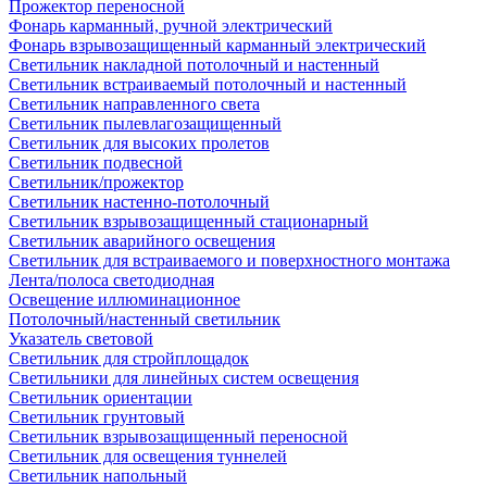
Прожектор переносной
Фонарь карманный, ручной электрический
Фонарь взрывозащищенный карманный электрический
Светильник накладной потолочный и настенный
Светильник встраиваемый потолочный и настенный
Светильник направленного света
Светильник пылевлагозащищенный
Светильник для высоких пролетов
Светильник подвесной
Светильник/прожектор
Светильник настенно-потолочный
Светильник взрывозащищенный стационарный
Светильник аварийного освещения
Светильник для встраиваемого и поверхностного монтажа
Лента/полоса светодиодная
Освещение иллюминационное
Потолочный/настенный светильник
Указатель световой
Светильник для стройплощадок
Светильники для линейных систем освещения
Светильник ориентации
Светильник грунтовый
Светильник взрывозащищенный переносной
Светильник для освещения туннелей
Светильник напольный