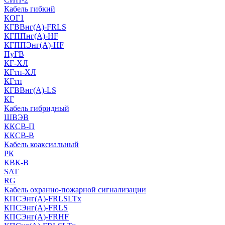
Кабель гибкий
КОГ1
КГВВнг(А)-FRLS
КГППнг(A)-HF
КГППЭнг(A)-HF
ПуГВ
КГ-ХЛ
КГтп-ХЛ
КГтп
КГВВнг(А)-LS
КГ
Кабель гибридный
ШВЭВ
ККСВ-П
ККСВ-В
Кабель коаксиальный
РК
КВК-В
SAT
RG
Кабель охранно-пожарной сигнализации
КПСЭнг(А)-FRLSLTx
КПСЭнг(А)-FRLS
КПСЭнг(А)-FRHF