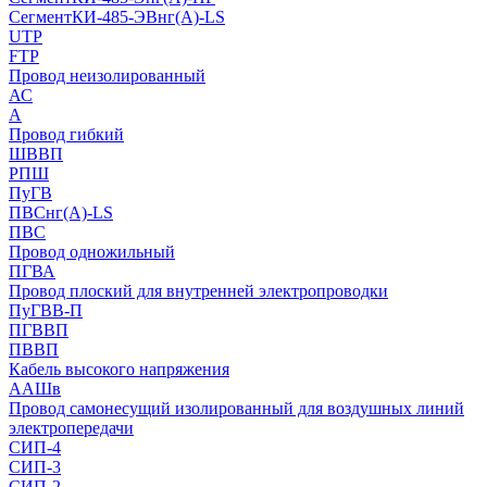
СегментКИ-485-ЭВнг(А)-LS
UTP
FTP
Провод неизолированный
АС
А
Провод гибкий
ШВВП
РПШ
ПуГВ
ПВСнг(А)-LS
ПВС
Провод одножильный
ПГВА
Провод плоский для внутренней электропроводки
ПуГВВ-П
ПГВВП
ПВВП
Кабель высокого напряжения
ААШв
Провод самонесущий изолированный для воздушных линий
электропередачи
СИП-4
СИП-3
СИП-2