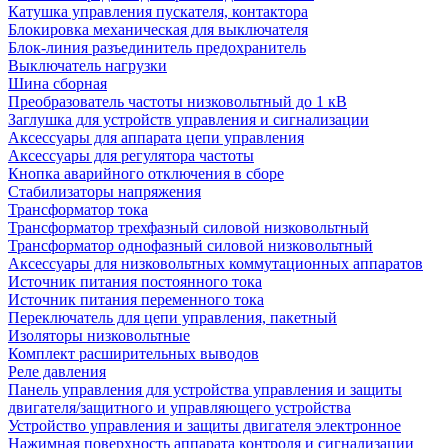
Катушка управления пускателя, контактора
Блокировка механическая для выключателя
Блок-линия разъединитель предохранитель
Выключатель нагрузки
Шина сборная
Преобразователь частоты низковольтный до 1 кВ
Заглушка для устройств управления и сигнализации
Аксессуары для аппарата цепи управления
Аксессуары для регулятора частоты
Кнопка аварийного отключения в сборе
Стабилизаторы напряжения
Трансформатор тока
Трансформатор трехфазный силовой низковольтный
Трансформатор однофазный силовой низковольтный
Аксессуары для низковольтных коммутационных аппаратов
Источник питания постоянного тока
Источник питания переменного тока
Переключатель для цепи управления, пакетный
Изоляторы низковольтные
Комплект расширительных выводов
Реле давления
Панель управления для устройства управления и защиты
двигателя/защитного и управляющего устройства
Устройство управления и защиты двигателя электронное
Нажимная поверхность аппарата контроля и сигнализации