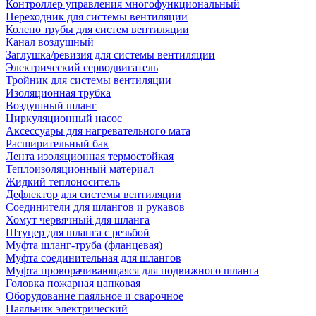
Контроллер управления многофункциональный
Переходник для системы вентиляции
Колено трубы для систем вентиляции
Канал воздушный
Заглушка/ревизия для системы вентиляции
Электрический серводвигатель
Тройник для системы вентиляции
Изоляционная трубка
Воздушный шланг
Циркуляционный насос
Аксессуары для нагревательного мата
Расширительный бак
Лента изоляционная термостойкая
Теплоизоляционный материал
Жидкий теплоноситель
Дефлектор для системы вентиляции
Соединители для шлангов и рукавов
Хомут червячный для шланга
Штуцер для шланга с резьбой
Муфта шланг-труба (фланцевая)
Муфта соединительная для шлангов
Муфта проворачивающаяся для подвижного шланга
Головка пожарная цапковая
Оборудование паяльное и сварочное
Паяльник электрический