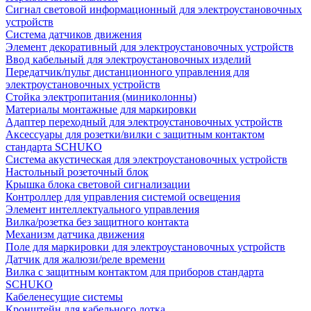
Сигнал световой информационный для электроустановочных
устройств
Система датчиков движения
Элемент декоративный для электроустановочных устройств
Ввод кабельный для электроустановочных изделий
Передатчик/пульт дистанционного управления для
электроустановочных устройств
Стойка электропитания (миниколонны)
Материалы монтажные для маркировки
Адаптер переходный для электроустановочных устройств
Аксессуары для розетки/вилки с защитным контактом
стандарта SCHUKO
Система акустическая для электроустановочных устройств
Настольный розеточный блок
Крышка блока световой сигнализации
Контроллер для управления системой освещения
Элемент интеллектуального управления
Вилка/розетка без защитного контакта
Механизм датчика движения
Поле для маркировки для электроустановочных устройств
Датчик для жалюзи/реле времени
Вилка с защитным контактом для приборов стандарта
SCHUKO
Кабеленесущие системы
Кронштейн для кабельного лотка