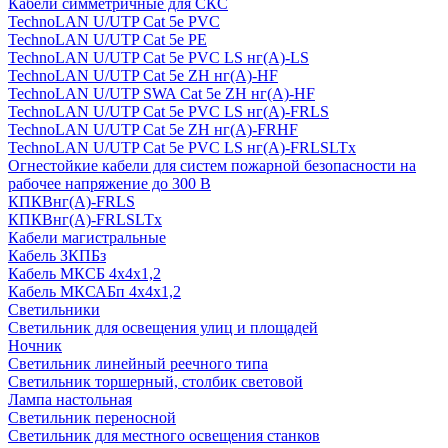
Кабели симметричные для СКС
TechnoLAN U/UTP Cat 5e PVC
TechnoLAN U/UTP Cat 5e PE
TechnoLAN U/UTP Cat 5e PVC LS нг(A)-LS
TechnoLAN U/UTP Cat 5e ZH нг(A)-HF
TechnoLAN U/UTP SWA Cat 5e ZH нг(A)-HF
TechnoLAN U/UTP Cat 5e PVC LS нг(A)-FRLS
TechnoLAN U/UTP Cat 5e ZH нг(A)-FRHF
TechnoLAN U/UTP Cat 5e PVC LS нг(A)-FRLSLTx
Огнестойкие кабели для систем пожарной безопасности на
рабочее напряжение до 300 В
КПКВнг(A)-FRLS
КПКВнг(A)-FRLSLTx
Кабели магистральные
Кабель ЗКПБз
Кабель МКСБ 4х4х1,2
Кабель МКСАБп 4х4х1,2
Светильники
Светильник для освещения улиц и площадей
Ночник
Светильник линейный реечного типа
Светильник торшерный, столбик световой
Лампа настольная
Светильник переносной
Светильник для местного освещения станков