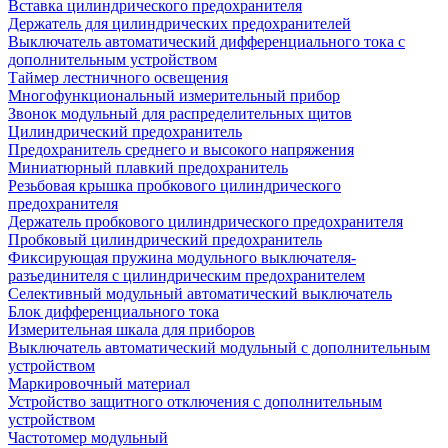
Вставка цилиндрического предохранителя
Держатель для цилиндрических предохранителей
Выключатель автоматический дифференциального тока с
дополнительным устройством
Таймер лестничного освещения
Многофункциональный измерительный прибор
Звонок модульный для распределительных щитов
Цилиндрический предохранитель
Предохранитель среднего и высокого напряжения
Миниатюрный плавкий предохранитель
Резьбовая крышка пробкового цилиндрического
предохранителя
Держатель пробкового цилиндрического предохранителя
Пробковый цилиндрический предохранитель
Фиксирующая пружина модульного выключателя-
разъединителя с цилиндрическим предохранителем
Селективный модульный автоматический выключатель
Блок дифференциального тока
Измерительная шкала для приборов
Выключатель автоматический модульный с дополнительным
устройством
Маркировочный материал
Устройство защитного отключения с дополнительным
устройством
Частотомер модульный