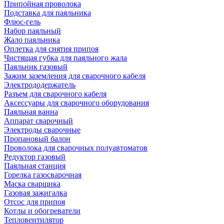
Припойная проволока
Подставка для паяльника
Флюс-гель
Набор паяльный
Жало паяльника
Оплетка для снятия припоя
Чистящая губка для паяльного жала
Паяльник газовый
Зажим заземления для сварочного кабеля
Электрододержатель
Разъем для сварочного кабеля
Аксессуары для сварочного оборудования
Паяльная ванна
Аппарат сварочный
Электроды сварочные
Пропановый балон
Проволока для сварочных полуавтоматов
Редуктор газовый
Паяльная станция
Горелка газосварочная
Маска сварщика
Газовая зажигалка
Отсос для припоя
Котлы и обогреватели
Тепловентилятор