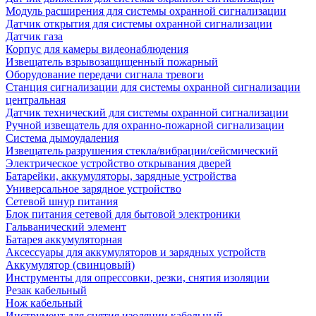
Модуль расширения для системы охранной сигнализации
Датчик открытия для системы охранной сигнализации
Датчик газа
Корпус для камеры видеонаблюдения
Извещатель взрывозащищенный пожарный
Оборудование передачи сигнала тревоги
Станция сигнализации для системы охранной сигнализации
центральная
Датчик технический для системы охранной сигнализации
Ручной извещатель для охранно-пожарной сигнализации
Система дымоудаления
Извещатель разрушения стекла/вибрации/сейсмический
Электрическое устройство открывания дверей
Батарейки, аккумуляторы, зарядные устройства
Универсальное зарядное устройство
Сетевой шнур питания
Блок питания сетевой для бытовой электроники
Гальванический элемент
Батарея аккумуляторная
Аксессуары для аккумуляторов и зарядных устройств
Аккумулятор (свинцовый)
Инструменты для опрессовки, резки, снятия изоляции
Резак кабельный
Нож кабельный
Инструмент для снятия изоляции кабельный