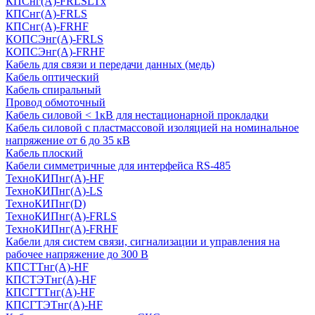
КПСнг(А)-FRLSLTx
КПСнг(А)-FRLS
КПСнг(А)-FRHF
КОПСЭнг(А)-FRLS
КОПСЭнг(А)-FRHF
Кабель для связи и передачи данных (медь)
Кабель оптический
Кабель спиральный
Провод обмоточный
Кабель силовой < 1кВ для нестационарной прокладки
Кабель силовой с пластмассовой изоляцией на номинальное
напряжение от 6 до 35 кВ
Кабель плоский
Кабели симметричные для интерфейса RS-485
ТеxноКИПнг(A)-HF
ТеxноКИПнг(A)-LS
ТеxноКИПнг(D)
ТехноКИПнг(A)-FRLS
ТехноКИПнг(A)-FRHF
Кабели для систем связи, сигнализации и управления на
рабочее напряжение до 300 В
КПСТТнг(A)-HF
КПСТЭТнг(A)-HF
КПСГТТнг(A)-HF
КПСГТЭТнг(A)-HF