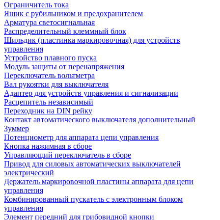
Ограничитель тока
Ящик с рубильником и предохранителем
Арматура светосигнальная
Распределительный клеммный блок
Шильдик (пластинка маркировочная) для устройств
управления
Устройство плавного пуска
Модуль защиты от перенапряжения
Переключатель вольтметра
Вал рукоятки для выключателя
Адаптер для устройств управления и сигнализации
Расцепитель независимый
Переходник на DIN рейку
Контакт автоматического выключателя дополнительный
Зуммер
Потенциометр для аппарата цепи управления
Кнопка нажимная в сборе
Управляющий переключатель в сборе
Привод для силовых автоматических выключателей
электрический
Держатель маркировочной пластины аппарата для цепи
управления
Комбинированный пускатель с электронным блоком
управления
Элемент передний для грибовидной кнопки