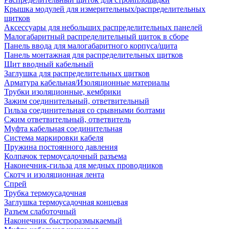
Крышка модулей для измерительных/распределительных
щитков
Аксессуары для небольших распределительных панелей
Малогабаритный распределительный щиток в сборе
Панель ввода для малогабаритного корпуса/щита
Панель монтажная для распределительных щитков
Щит вводный кабельный
Заглушка для распределительных щитков
Арматура кабельная/Изоляционные материалы
Трубки изоляционные, кембрики
Зажим соединительный, ответвительный
Гильза соединительная со срывными болтами
Сжим ответвительный, ответвитель
Муфта кабельная соединительная
Система маркировки кабеля
Пружина постоянного давления
Колпачок термоусадочный разъема
Наконечник-гильза для медных проводников
Скотч и изоляционная лента
Спрей
Трубка термоусадочная
Заглушка термоусадочная концевая
Разъем слаботочный
Наконечник быстроразмыкаемый