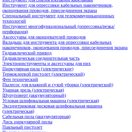
Инструмент для опрессовки кабельных наконечников,
оконцевания проводов, присоединения экрана
Специальный инструмент для телекоммуникационных
технологий
Инструмент многофункциональный (опрессовка/резка/
перфорация)
Аксессуары для оконцевателей проводов
Вкладыш для инструмента для опрессовки кабельных
наконечников, оконцевания проводов, присоединения экрана
Гидравлический привод
Гидравлическая соединительная часть
Электроинструменты и аксессуары для них
Циркулярная пила (электрические)
Термоклеевой пистолет (электрический)
Фен технический
Пылесос для влажной и сухой уборки (электрический)
Ударная дрель (электрическая)
Шуруповерт (аккумуляторный)
Угловая шлифовальная машина (электрическая)
Эксцентриковая дисковая шлифовальная машина
(электрическая)
Сабельная пила (аккумуляторная)
Диск циркулярной пилы
Паяльный пистолет