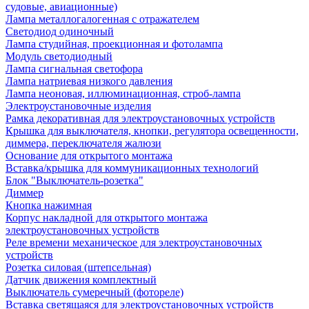
судовые, авиационные)
Лампа металлогалогенная с отражателем
Светодиод одиночный
Лампа студийная, проекционная и фотолампа
Модуль светодиодный
Лампа сигнальная светофора
Лампа натриевая низкого давления
Лампа неоновая, иллюминационная, строб-лампа
Электроустановочные изделия
Рамка декоративная для электроустановочных устройств
Крышка для выключателя, кнопки, регулятора освещенности,
диммера, переключателя жалюзи
Основание для открытого монтажа
Вставка/крышка для коммуникационных технологий
Блок "Выключатель-розетка"
Диммер
Кнопка нажимная
Корпус накладной для открытого монтажа
электроустановочных устройств
Реле времени механическое для электроустановочных
устройств
Розетка силовая (штепсельная)
Датчик движения комплектный
Выключатель сумеречный (фотореле)
Вставка светящаяся для электроустановочных устройств