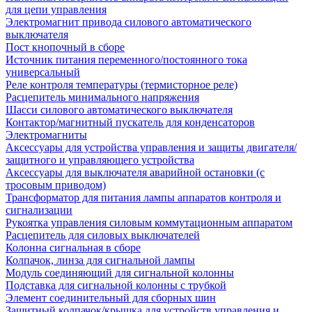
для цепи управления
Электромагнит привода силового автоматического
выключателя
Пост кнопочный в сборе
Источник питания переменного/постоянного тока
универсальный
Реле контроля температуры (термисторное реле)
Расцепитель минимального напряжения
Шасси силового автоматического выключателя
Контактор/магнитный пускатель для конденсаторов
Электромагниты
Аксессуары для устройства управления и защиты двигателя/
защитного и управляющего устройства
Аксессуары для выключателя аварийной остановки (с
тросовым приводом)
Трансформатор для питания лампы аппаратов контроля и
сигнализации
Рукоятка управления силовым коммутационным аппаратом
Расцепитель для силовых выключателей
Колонна сигнальная в сборе
Колпачок, линза для сигнальной лампы
Модуль соединяющий для сигнальной колонны
Подставка для сигнальной колонны с трубкой
Элемент соединительный для сборных шин
Защитный колпачок/крышка для устройств управления и