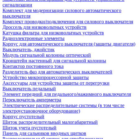
сигнализации
Комплект для модернизации силового автоматического
выключателя
Комплект проводки/подключения для силового выключателя
Дроссель для низковольтных устройств
Катушка фильтра для низковольтных устройств
Радиоэлектронные элементы
Корпус для автоматического выключателя (защиты двигателя)
Выключатель, джойстик
Модуль сигнальной колонны оптический
Кронштейн настенный для сигнальной колонны
Контактор постоянного тока
Разделитель фаз для автоматических выключателей
Устройство микропроцессорной защиты
Аксессуары для устройства защиты от перегрузки
Выключатель педальный
Элемент передний для педального/нажимного выключателя
Переключатель амперметра
Электрические распределительные системы (в том числе
электроустановочное оборудование)
Корпус пустотелый
Щиток распределительный малогабаритный
Щиток учета пустотелый
Панель для сальников вводных щитков
Распределительный щиток для стройплощадки