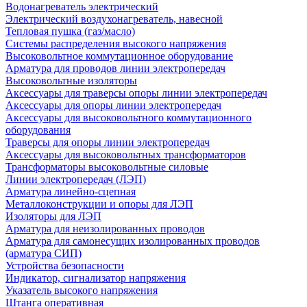
Водонагреватель электрический
Электрический воздухонагреватель, навесной
Тепловая пушка (газ/масло)
Системы распределения высокого напряжения
Высоковольтное коммутационное оборудование
Арматура для проводов линии электропередач
Высоковольтные изоляторы
Аксессуары для траверсы опоры линии электропередач
Аксессуары для опоры линии электропередач
Аксессуары для высоковольтного коммутационного
оборудования
Траверсы для опоры линии электропередач
Аксессуары для высоковольтных трансформаторов
Трансформаторы высоковольтные силовые
Линии электропередач (ЛЭП)
Арматура линейно-сцепная
Металлоконструкции и опоры для ЛЭП
Изоляторы для ЛЭП
Арматура для неизолированных проводов
Арматура для самонесущих изолированных проводов
(арматура СИП)
Устройства безопасности
Индикатор, сигнализатор напряжения
Указатель высокого напряжения
Штанга оперативная