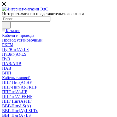
Интернет-магазин представительского класса
Каталог
Кабели и провода
Провод установочный
РКГМ
ПуГВнг(А)-LS
ПуВнг(А)-LS
ПуВ
ПАВ/АПВ
ПАВ
ВПП
Кабель силовой
ППГ-Пнг(А)-HF
ППГ-Пнг(А)-FRHF
ППГнг(А)-HF
ППГнг(А)-FRHF
ППГ Пнг(А)-HF
ВВГ-Пнг-LS(А)
ВВГ-Пнг(А)-LSLTx
ВВГ-Пнг(А)-LS