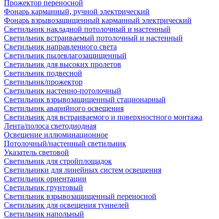
Прожектор переносной
Фонарь карманный, ручной электрический
Фонарь взрывозащищенный карманный электрический
Светильник накладной потолочный и настенный
Светильник встраиваемый потолочный и настенный
Светильник направленного света
Светильник пылевлагозащищенный
Светильник для высоких пролетов
Светильник подвесной
Светильник/прожектор
Светильник настенно-потолочный
Светильник взрывозащищенный стационарный
Светильник аварийного освещения
Светильник для встраиваемого и поверхностного монтажа
Лента/полоса светодиодная
Освещение иллюминационное
Потолочный/настенный светильник
Указатель световой
Светильник для стройплощадок
Светильники для линейных систем освещения
Светильник ориентации
Светильник грунтовый
Светильник взрывозащищенный переносной
Светильник для освещения туннелей
Светильник напольный