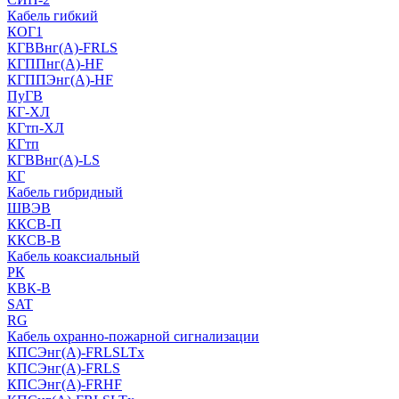
Кабель гибкий
КОГ1
КГВВнг(А)-FRLS
КГППнг(A)-HF
КГППЭнг(A)-HF
ПуГВ
КГ-ХЛ
КГтп-ХЛ
КГтп
КГВВнг(А)-LS
КГ
Кабель гибридный
ШВЭВ
ККСВ-П
ККСВ-В
Кабель коаксиальный
РК
КВК-В
SAT
RG
Кабель охранно-пожарной сигнализации
КПСЭнг(А)-FRLSLTx
КПСЭнг(А)-FRLS
КПСЭнг(А)-FRHF