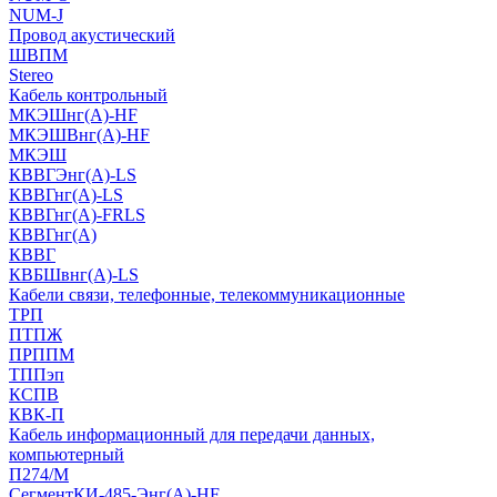
NUM-J
Провод акустический
ШВПМ
Stereo
Кабель контрольный
МКЭШнг(A)-HF
МКЭШВнг(А)-HF
МКЭШ
КВВГЭнг(А)-LS
КВВГнг(А)-LS
КВВГнг(А)-FRLS
КВВГнг(А)
КВВГ
КВБШвнг(А)-LS
Кабели связи, телефонные, телекоммуникационные
ТРП
ПТПЖ
ПРППМ
ТППэп
КСПВ
КВК-П
Кабель информационный для передачи данных,
компьютерный
П274/М
СегментКИ-485-Энг(А)-HF