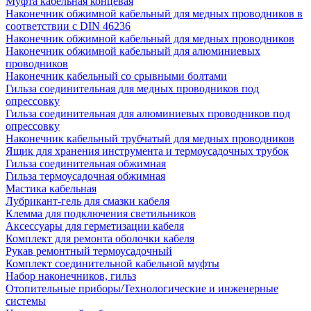
Муфта кабельная концевая
Наконечник обжимной кабельный для медных проводников в
соответствии с DIN 46236
Наконечник обжимной кабельный для медных проводников
Наконечник обжимной кабельный для алюминиевых
проводников
Наконечник кабельный со срывными болтами
Гильза соединительная для медных проводников под
опрессовку
Гильза соединительная для алюминиевых проводников под
опрессовку
Наконечник кабельный трубчатый для медных проводников
Ящик для хранения инструмента и термоусадочных трубок
Гильза соединительная обжимная
Гильза термоусадочная обжимная
Мастика кабельная
Лубрикант-гель для смазки кабеля
Клемма для подключения светильников
Аксессуары для герметизации кабеля
Комплект для ремонта оболочки кабеля
Рукав ремонтный термоусадочный
Комплект соединительной кабельной муфты
Набор наконечников, гильз
Отопительные приборы/Технологические и инженерные
системы