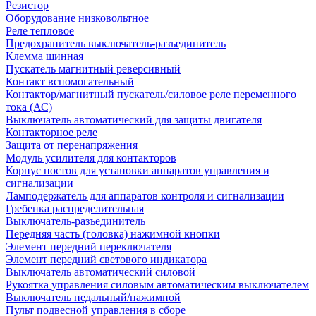
Резистор
Оборудование низковольтное
Реле тепловое
Предохранитель выключатель-разъединитель
Клемма шинная
Пускатель магнитный реверсивный
Контакт вспомогательный
Контактор/магнитный пускатель/силовое реле переменного
тока (АС)
Выключатель автоматический для защиты двигателя
Контакторное реле
Защита от перенапряжения
Модуль усилителя для контакторов
Корпус постов для установки аппаратов управления и
сигнализации
Ламподержатель для аппаратов контроля и сигнализации
Гребенка распределительная
Выключатель-разъединитель
Передняя часть (головка) нажимной кнопки
Элемент передний переключателя
Элемент передний светового индикатора
Выключатель автоматический силовой
Рукоятка управления силовым автоматическим выключателем
Выключатель педальный/нажимной
Пульт подвесной управления в сборе