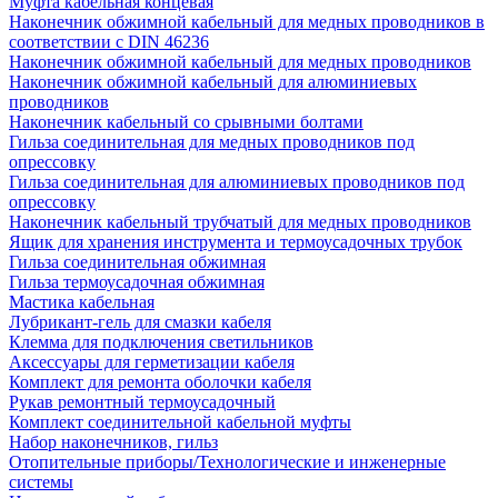
Муфта кабельная концевая
Наконечник обжимной кабельный для медных проводников в
соответствии с DIN 46236
Наконечник обжимной кабельный для медных проводников
Наконечник обжимной кабельный для алюминиевых
проводников
Наконечник кабельный со срывными болтами
Гильза соединительная для медных проводников под
опрессовку
Гильза соединительная для алюминиевых проводников под
опрессовку
Наконечник кабельный трубчатый для медных проводников
Ящик для хранения инструмента и термоусадочных трубок
Гильза соединительная обжимная
Гильза термоусадочная обжимная
Мастика кабельная
Лубрикант-гель для смазки кабеля
Клемма для подключения светильников
Аксессуары для герметизации кабеля
Комплект для ремонта оболочки кабеля
Рукав ремонтный термоусадочный
Комплект соединительной кабельной муфты
Набор наконечников, гильз
Отопительные приборы/Технологические и инженерные
системы