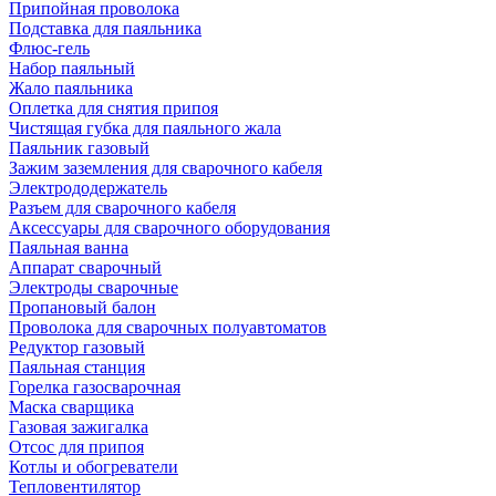
Припойная проволока
Подставка для паяльника
Флюс-гель
Набор паяльный
Жало паяльника
Оплетка для снятия припоя
Чистящая губка для паяльного жала
Паяльник газовый
Зажим заземления для сварочного кабеля
Электрододержатель
Разъем для сварочного кабеля
Аксессуары для сварочного оборудования
Паяльная ванна
Аппарат сварочный
Электроды сварочные
Пропановый балон
Проволока для сварочных полуавтоматов
Редуктор газовый
Паяльная станция
Горелка газосварочная
Маска сварщика
Газовая зажигалка
Отсос для припоя
Котлы и обогреватели
Тепловентилятор