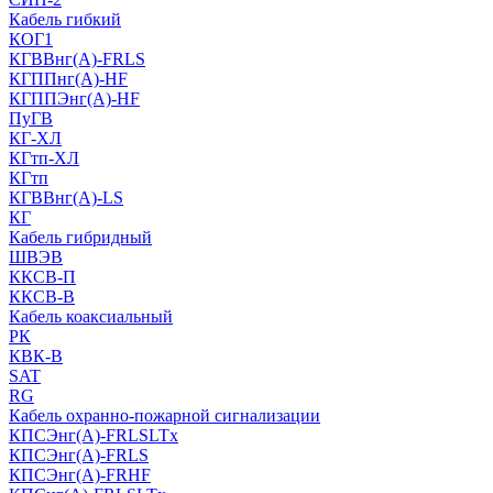
Кабель гибкий
КОГ1
КГВВнг(А)-FRLS
КГППнг(A)-HF
КГППЭнг(A)-HF
ПуГВ
КГ-ХЛ
КГтп-ХЛ
КГтп
КГВВнг(А)-LS
КГ
Кабель гибридный
ШВЭВ
ККСВ-П
ККСВ-В
Кабель коаксиальный
РК
КВК-В
SAT
RG
Кабель охранно-пожарной сигнализации
КПСЭнг(А)-FRLSLTx
КПСЭнг(А)-FRLS
КПСЭнг(А)-FRHF