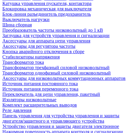
Катушка управления пускателя, контактора
Блокировка механическая для выключателя
Блок-линия разъединитель предохранитель
Выключатель нагрузки
Шина сборная
Преобразователь частоты низковольтный до 1 кВ
Заглушка для устройств управления и сигнализации
Аксессуары для аппарата цепи управления
Аксессуары для регулятора частоты
Кнопка аварийного отключения в сборе
Стабилизаторы напряжения
Трансформатор тока
Трансформатор трехфазный силовой низковольтный
Трансформатор однофазный силовой низковольтный
Аксессуары для низковольтных коммутационных аппаратов
Источник питания постоянного тока
Источник питания переменного тока
Переключатель для цепи управления, пакетный
Изоляторы низковольтные
Комплект расширительных выводов
Реле давления
Панель управления для устройства управления и защиты
двигателя/защитного и управляющего устройства
Устройство управления и защиты двигателя электронное
Нажимная поверхность аппарата контроля и сигнализации