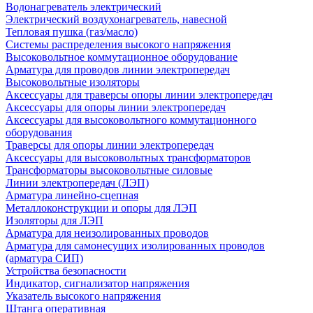
Водонагреватель электрический
Электрический воздухонагреватель, навесной
Тепловая пушка (газ/масло)
Системы распределения высокого напряжения
Высоковольтное коммутационное оборудование
Арматура для проводов линии электропередач
Высоковольтные изоляторы
Аксессуары для траверсы опоры линии электропередач
Аксессуары для опоры линии электропередач
Аксессуары для высоковольтного коммутационного
оборудования
Траверсы для опоры линии электропередач
Аксессуары для высоковольтных трансформаторов
Трансформаторы высоковольтные силовые
Линии электропередач (ЛЭП)
Арматура линейно-сцепная
Металлоконструкции и опоры для ЛЭП
Изоляторы для ЛЭП
Арматура для неизолированных проводов
Арматура для самонесущих изолированных проводов
(арматура СИП)
Устройства безопасности
Индикатор, сигнализатор напряжения
Указатель высокого напряжения
Штанга оперативная