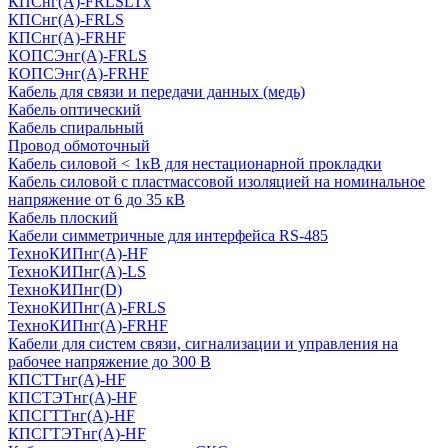
КПСнг(А)-FRLSLTx
КПСнг(А)-FRLS
КПСнг(А)-FRHF
КОПСЭнг(А)-FRLS
КОПСЭнг(А)-FRHF
Кабель для связи и передачи данных (медь)
Кабель оптический
Кабель спиральный
Провод обмоточный
Кабель силовой < 1кВ для нестационарной прокладки
Кабель силовой с пластмассовой изоляцией на номинальное
напряжение от 6 до 35 кВ
Кабель плоский
Кабели симметричные для интерфейса RS-485
ТеxноКИПнг(A)-HF
ТеxноКИПнг(A)-LS
ТеxноКИПнг(D)
ТехноКИПнг(A)-FRLS
ТехноКИПнг(A)-FRHF
Кабели для систем связи, сигнализации и управления на
рабочее напряжение до 300 В
КПСТТнг(A)-HF
КПСТЭТнг(A)-HF
КПСГТТнг(A)-HF
КПСГТЭТнг(A)-HF