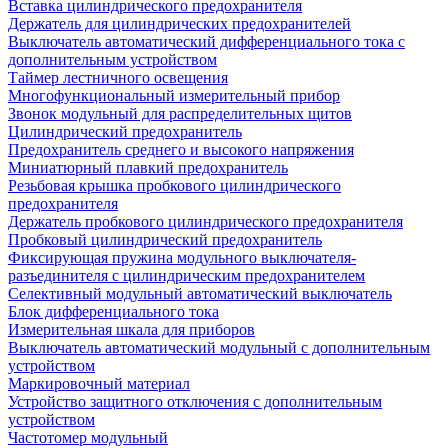
Вставка цилиндрического предохранителя
Держатель для цилиндрических предохранителей
Выключатель автоматический дифференциального тока с
дополнительным устройством
Таймер лестничного освещения
Многофункциональный измерительный прибор
Звонок модульный для распределительных щитов
Цилиндрический предохранитель
Предохранитель среднего и высокого напряжения
Миниатюрный плавкий предохранитель
Резьбовая крышка пробкового цилиндрического
предохранителя
Держатель пробкового цилиндрического предохранителя
Пробковый цилиндрический предохранитель
Фиксирующая пружина модульного выключателя-
разъединителя с цилиндрическим предохранителем
Селективный модульный автоматический выключатель
Блок дифференциального тока
Измерительная шкала для приборов
Выключатель автоматический модульный с дополнительным
устройством
Маркировочный материал
Устройство защитного отключения с дополнительным
устройством
Частотомер модульный