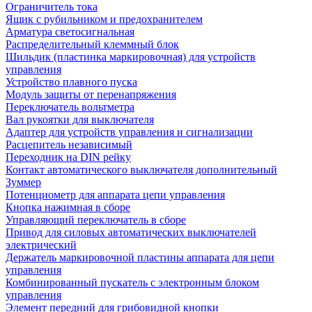
Ограничитель тока
Ящик с рубильником и предохранителем
Арматура светосигнальная
Распределительный клеммный блок
Шильдик (пластинка маркировочная) для устройств
управления
Устройство плавного пуска
Модуль защиты от перенапряжения
Переключатель вольтметра
Вал рукоятки для выключателя
Адаптер для устройств управления и сигнализации
Расцепитель независимый
Переходник на DIN рейку
Контакт автоматического выключателя дополнительный
Зуммер
Потенциометр для аппарата цепи управления
Кнопка нажимная в сборе
Управляющий переключатель в сборе
Привод для силовых автоматических выключателей
электрический
Держатель маркировочной пластины аппарата для цепи
управления
Комбинированный пускатель с электронным блоком
управления
Элемент передний для грибовидной кнопки