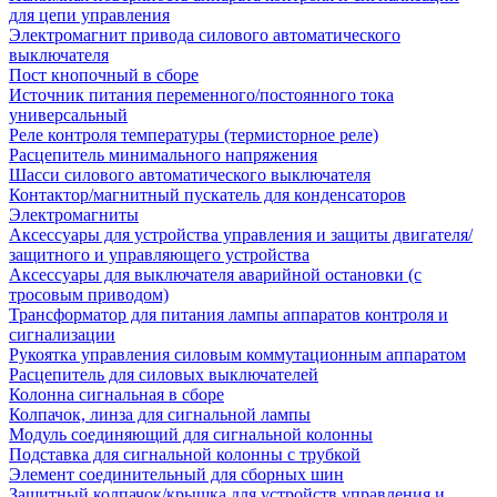
для цепи управления
Электромагнит привода силового автоматического
выключателя
Пост кнопочный в сборе
Источник питания переменного/постоянного тока
универсальный
Реле контроля температуры (термисторное реле)
Расцепитель минимального напряжения
Шасси силового автоматического выключателя
Контактор/магнитный пускатель для конденсаторов
Электромагниты
Аксессуары для устройства управления и защиты двигателя/
защитного и управляющего устройства
Аксессуары для выключателя аварийной остановки (с
тросовым приводом)
Трансформатор для питания лампы аппаратов контроля и
сигнализации
Рукоятка управления силовым коммутационным аппаратом
Расцепитель для силовых выключателей
Колонна сигнальная в сборе
Колпачок, линза для сигнальной лампы
Модуль соединяющий для сигнальной колонны
Подставка для сигнальной колонны с трубкой
Элемент соединительный для сборных шин
Защитный колпачок/крышка для устройств управления и