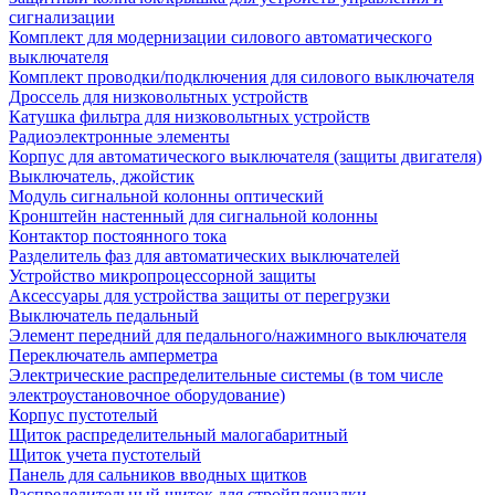
сигнализации
Комплект для модернизации силового автоматического
выключателя
Комплект проводки/подключения для силового выключателя
Дроссель для низковольтных устройств
Катушка фильтра для низковольтных устройств
Радиоэлектронные элементы
Корпус для автоматического выключателя (защиты двигателя)
Выключатель, джойстик
Модуль сигнальной колонны оптический
Кронштейн настенный для сигнальной колонны
Контактор постоянного тока
Разделитель фаз для автоматических выключателей
Устройство микропроцессорной защиты
Аксессуары для устройства защиты от перегрузки
Выключатель педальный
Элемент передний для педального/нажимного выключателя
Переключатель амперметра
Электрические распределительные системы (в том числе
электроустановочное оборудование)
Корпус пустотелый
Щиток распределительный малогабаритный
Щиток учета пустотелый
Панель для сальников вводных щитков
Распределительный щиток для стройплощадки