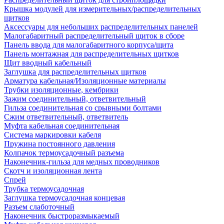
Крышка модулей для измерительных/распределительных
щитков
Аксессуары для небольших распределительных панелей
Малогабаритный распределительный щиток в сборе
Панель ввода для малогабаритного корпуса/щита
Панель монтажная для распределительных щитков
Щит вводный кабельный
Заглушка для распределительных щитков
Арматура кабельная/Изоляционные материалы
Трубки изоляционные, кембрики
Зажим соединительный, ответвительный
Гильза соединительная со срывными болтами
Сжим ответвительный, ответвитель
Муфта кабельная соединительная
Система маркировки кабеля
Пружина постоянного давления
Колпачок термоусадочный разъема
Наконечник-гильза для медных проводников
Скотч и изоляционная лента
Спрей
Трубка термоусадочная
Заглушка термоусадочная концевая
Разъем слаботочный
Наконечник быстроразмыкаемый