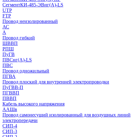
СегментКИ-485-ЭВнг(А)-LS
UTP
FTP
Провод неизолированный
АС
А
Провод гибкий
ШВВП
РПШ
ПуГВ
ПВСнг(А)-LS
ПВС
Провод одножильный
ПГВА
Провод плоский для внутренней электропроводки
ПуГВВ-П
ПГВВП
ПВВП
Кабель высокого напряжения
ААШв
Провод самонесущий изолированный для воздушных линий
электропередачи
СИП-4
СИП-3
СИП-2