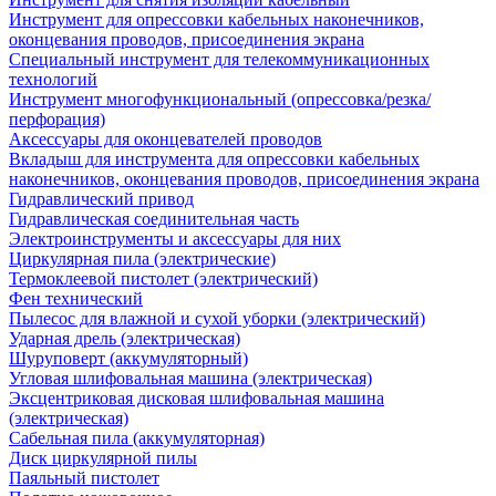
Инструмент для опрессовки кабельных наконечников,
оконцевания проводов, присоединения экрана
Специальный инструмент для телекоммуникационных
технологий
Инструмент многофункциональный (опрессовка/резка/
перфорация)
Аксессуары для оконцевателей проводов
Вкладыш для инструмента для опрессовки кабельных
наконечников, оконцевания проводов, присоединения экрана
Гидравлический привод
Гидравлическая соединительная часть
Электроинструменты и аксессуары для них
Циркулярная пила (электрические)
Термоклеевой пистолет (электрический)
Фен технический
Пылесос для влажной и сухой уборки (электрический)
Ударная дрель (электрическая)
Шуруповерт (аккумуляторный)
Угловая шлифовальная машина (электрическая)
Эксцентриковая дисковая шлифовальная машина
(электрическая)
Сабельная пила (аккумуляторная)
Диск циркулярной пилы
Паяльный пистолет