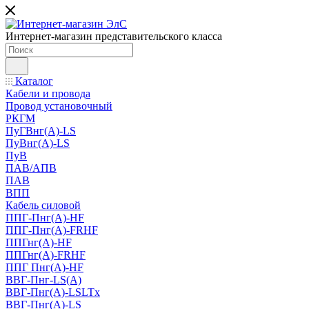
Интернет-магазин представительского класса
Каталог
Кабели и провода
Провод установочный
РКГМ
ПуГВнг(А)-LS
ПуВнг(А)-LS
ПуВ
ПАВ/АПВ
ПАВ
ВПП
Кабель силовой
ППГ-Пнг(А)-HF
ППГ-Пнг(А)-FRHF
ППГнг(А)-HF
ППГнг(А)-FRHF
ППГ Пнг(А)-HF
ВВГ-Пнг-LS(А)
ВВГ-Пнг(А)-LSLTx
ВВГ-Пнг(А)-LS