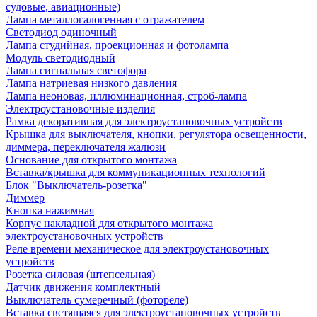
судовые, авиационные)
Лампа металлогалогенная с отражателем
Светодиод одиночный
Лампа студийная, проекционная и фотолампа
Модуль светодиодный
Лампа сигнальная светофора
Лампа натриевая низкого давления
Лампа неоновая, иллюминационная, строб-лампа
Электроустановочные изделия
Рамка декоративная для электроустановочных устройств
Крышка для выключателя, кнопки, регулятора освещенности,
диммера, переключателя жалюзи
Основание для открытого монтажа
Вставка/крышка для коммуникационных технологий
Блок "Выключатель-розетка"
Диммер
Кнопка нажимная
Корпус накладной для открытого монтажа
электроустановочных устройств
Реле времени механическое для электроустановочных
устройств
Розетка силовая (штепсельная)
Датчик движения комплектный
Выключатель сумеречный (фотореле)
Вставка светящаяся для электроустановочных устройств