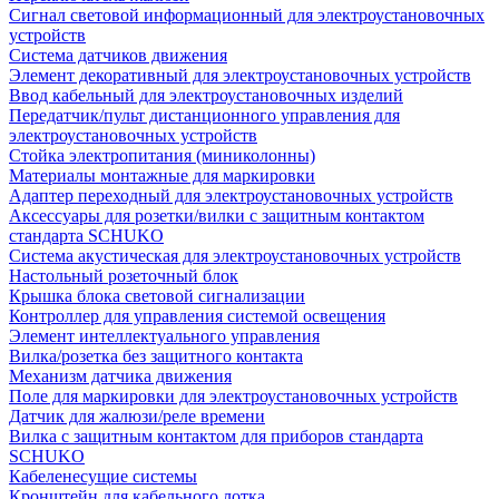
Сигнал световой информационный для электроустановочных
устройств
Система датчиков движения
Элемент декоративный для электроустановочных устройств
Ввод кабельный для электроустановочных изделий
Передатчик/пульт дистанционного управления для
электроустановочных устройств
Стойка электропитания (миниколонны)
Материалы монтажные для маркировки
Адаптер переходный для электроустановочных устройств
Аксессуары для розетки/вилки с защитным контактом
стандарта SCHUKO
Система акустическая для электроустановочных устройств
Настольный розеточный блок
Крышка блока световой сигнализации
Контроллер для управления системой освещения
Элемент интеллектуального управления
Вилка/розетка без защитного контакта
Механизм датчика движения
Поле для маркировки для электроустановочных устройств
Датчик для жалюзи/реле времени
Вилка с защитным контактом для приборов стандарта
SCHUKO
Кабеленесущие системы
Кронштейн для кабельного лотка