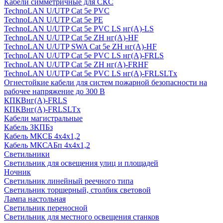
Кабели симметричные для СКС
TechnoLAN U/UTP Cat 5e PVC
TechnoLAN U/UTP Cat 5e PE
TechnoLAN U/UTP Cat 5e PVC LS нг(A)-LS
TechnoLAN U/UTP Cat 5e ZH нг(A)-HF
TechnoLAN U/UTP SWA Cat 5e ZH нг(A)-HF
TechnoLAN U/UTP Cat 5e PVC LS нг(A)-FRLS
TechnoLAN U/UTP Cat 5e ZH нг(A)-FRHF
TechnoLAN U/UTP Cat 5e PVC LS нг(A)-FRLSLTx
Огнестойкие кабели для систем пожарной безопасности на
рабочее напряжение до 300 В
КПКВнг(A)-FRLS
КПКВнг(A)-FRLSLTx
Кабели магистральные
Кабель ЗКПБз
Кабель МКСБ 4х4х1,2
Кабель МКСАБп 4х4х1,2
Светильники
Светильник для освещения улиц и площадей
Ночник
Светильник линейный реечного типа
Светильник торшерный, столбик световой
Лампа настольная
Светильник переносной
Светильник для местного освещения станков