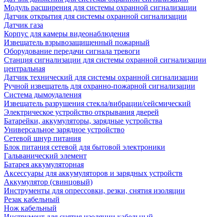
Модуль расширения для системы охранной сигнализации
Датчик открытия для системы охранной сигнализации
Датчик газа
Корпус для камеры видеонаблюдения
Извещатель взрывозащищенный пожарный
Оборудование передачи сигнала тревоги
Станция сигнализации для системы охранной сигнализации
центральная
Датчик технический для системы охранной сигнализации
Ручной извещатель для охранно-пожарной сигнализации
Система дымоудаления
Извещатель разрушения стекла/вибрации/сейсмический
Электрическое устройство открывания дверей
Батарейки, аккумуляторы, зарядные устройства
Универсальное зарядное устройство
Сетевой шнур питания
Блок питания сетевой для бытовой электроники
Гальванический элемент
Батарея аккумуляторная
Аксессуары для аккумуляторов и зарядных устройств
Аккумулятор (свинцовый)
Инструменты для опрессовки, резки, снятия изоляции
Резак кабельный
Нож кабельный
Инструмент для снятия изоляции кабельный