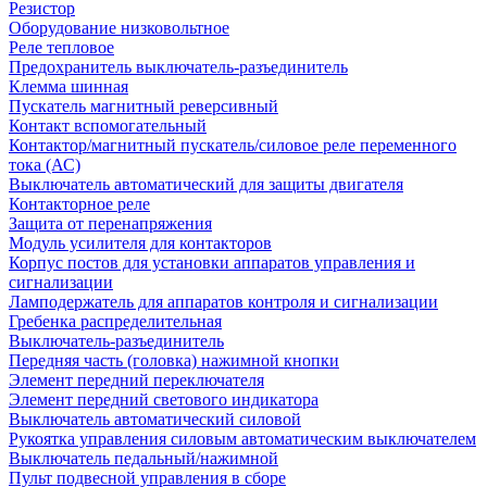
Резистор
Оборудование низковольтное
Реле тепловое
Предохранитель выключатель-разъединитель
Клемма шинная
Пускатель магнитный реверсивный
Контакт вспомогательный
Контактор/магнитный пускатель/силовое реле переменного
тока (АС)
Выключатель автоматический для защиты двигателя
Контакторное реле
Защита от перенапряжения
Модуль усилителя для контакторов
Корпус постов для установки аппаратов управления и
сигнализации
Ламподержатель для аппаратов контроля и сигнализации
Гребенка распределительная
Выключатель-разъединитель
Передняя часть (головка) нажимной кнопки
Элемент передний переключателя
Элемент передний светового индикатора
Выключатель автоматический силовой
Рукоятка управления силовым автоматическим выключателем
Выключатель педальный/нажимной
Пульт подвесной управления в сборе