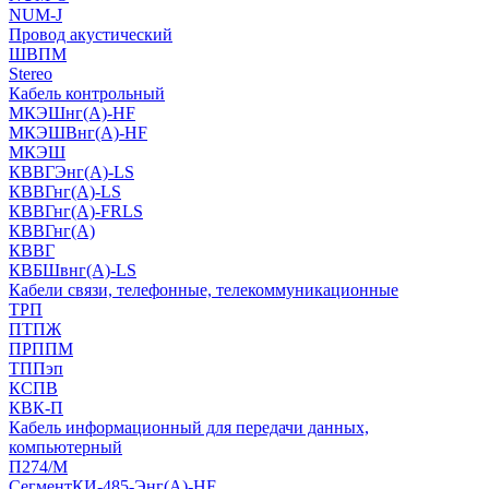
NUM-J
Провод акустический
ШВПМ
Stereo
Кабель контрольный
МКЭШнг(A)-HF
МКЭШВнг(А)-HF
МКЭШ
КВВГЭнг(А)-LS
КВВГнг(А)-LS
КВВГнг(А)-FRLS
КВВГнг(А)
КВВГ
КВБШвнг(А)-LS
Кабели связи, телефонные, телекоммуникационные
ТРП
ПТПЖ
ПРППМ
ТППэп
КСПВ
КВК-П
Кабель информационный для передачи данных,
компьютерный
П274/М
СегментКИ-485-Энг(А)-HF