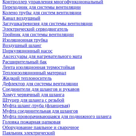
Контроллер управления многофункциональный
Переходник для системы вентиляции
Колено трубы для систем вентиляции
Канал воздушный
Заглушка/ревизия для системы вентиляции
Электрический серводвигатель
Тройник для системы вентиляции
Изоляционная трубка
Воздушный шланг
Циркуляционный насос
Аксессуары для нагревательного мата
Расширительный бак
Лента изоляционная термостойкая
Теплоизоляционный материал
Жидкий теплоноситель
Дефлектор для системы вентиляции
Соединители для шлангов и рукавов
Хомут червячный для шланга
Штуцер для шланга с резьбой
Муфта шланг-труба (фланцевая)
Муфта соединительная для шлангов
Муфта проворачивающаяся для подвижного шланга
Головка пожарная цапковая
Оборудование паяльное и сварочное
Паяльник электрический