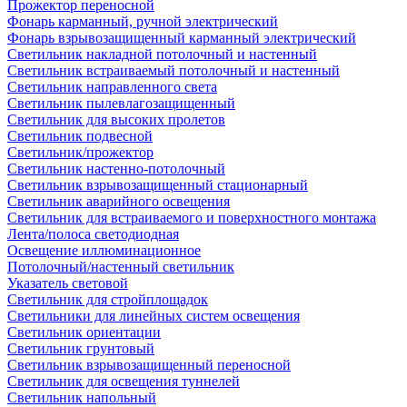
Прожектор переносной
Фонарь карманный, ручной электрический
Фонарь взрывозащищенный карманный электрический
Светильник накладной потолочный и настенный
Светильник встраиваемый потолочный и настенный
Светильник направленного света
Светильник пылевлагозащищенный
Светильник для высоких пролетов
Светильник подвесной
Светильник/прожектор
Светильник настенно-потолочный
Светильник взрывозащищенный стационарный
Светильник аварийного освещения
Светильник для встраиваемого и поверхностного монтажа
Лента/полоса светодиодная
Освещение иллюминационное
Потолочный/настенный светильник
Указатель световой
Светильник для стройплощадок
Светильники для линейных систем освещения
Светильник ориентации
Светильник грунтовый
Светильник взрывозащищенный переносной
Светильник для освещения туннелей
Светильник напольный