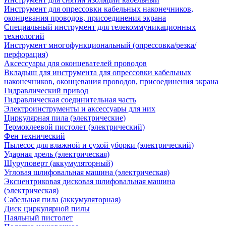
Инструмент для опрессовки кабельных наконечников,
оконцевания проводов, присоединения экрана
Специальный инструмент для телекоммуникационных
технологий
Инструмент многофункциональный (опрессовка/резка/
перфорация)
Аксессуары для оконцевателей проводов
Вкладыш для инструмента для опрессовки кабельных
наконечников, оконцевания проводов, присоединения экрана
Гидравлический привод
Гидравлическая соединительная часть
Электроинструменты и аксессуары для них
Циркулярная пила (электрические)
Термоклеевой пистолет (электрический)
Фен технический
Пылесос для влажной и сухой уборки (электрический)
Ударная дрель (электрическая)
Шуруповерт (аккумуляторный)
Угловая шлифовальная машина (электрическая)
Эксцентриковая дисковая шлифовальная машина
(электрическая)
Сабельная пила (аккумуляторная)
Диск циркулярной пилы
Паяльный пистолет