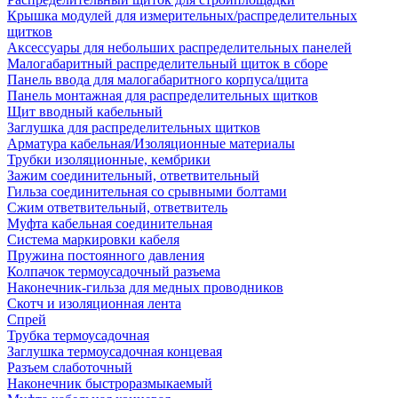
Крышка модулей для измерительных/распределительных
щитков
Аксессуары для небольших распределительных панелей
Малогабаритный распределительный щиток в сборе
Панель ввода для малогабаритного корпуса/щита
Панель монтажная для распределительных щитков
Щит вводный кабельный
Заглушка для распределительных щитков
Арматура кабельная/Изоляционные материалы
Трубки изоляционные, кембрики
Зажим соединительный, ответвительный
Гильза соединительная со срывными болтами
Сжим ответвительный, ответвитель
Муфта кабельная соединительная
Система маркировки кабеля
Пружина постоянного давления
Колпачок термоусадочный разъема
Наконечник-гильза для медных проводников
Скотч и изоляционная лента
Спрей
Трубка термоусадочная
Заглушка термоусадочная концевая
Разъем слаботочный
Наконечник быстроразмыкаемый