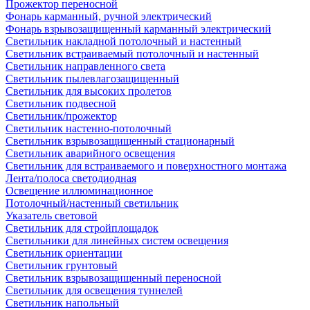
Прожектор переносной
Фонарь карманный, ручной электрический
Фонарь взрывозащищенный карманный электрический
Светильник накладной потолочный и настенный
Светильник встраиваемый потолочный и настенный
Светильник направленного света
Светильник пылевлагозащищенный
Светильник для высоких пролетов
Светильник подвесной
Светильник/прожектор
Светильник настенно-потолочный
Светильник взрывозащищенный стационарный
Светильник аварийного освещения
Светильник для встраиваемого и поверхностного монтажа
Лента/полоса светодиодная
Освещение иллюминационное
Потолочный/настенный светильник
Указатель световой
Светильник для стройплощадок
Светильники для линейных систем освещения
Светильник ориентации
Светильник грунтовый
Светильник взрывозащищенный переносной
Светильник для освещения туннелей
Светильник напольный