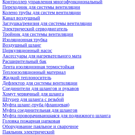
Контроллер управления многофункциональный
Переходник для системы вентиляции
Колено трубы для систем вентиляции
Канал воздушный
Заглушка/ревизия для системы вентиляции
Электрический серводвигатель
Тройник для системы вентиляции
Изоляционная трубка
Воздушный шланг
Циркуляционный насос
Аксессуары для нагревательного мата
Расширительный бак
Лента изоляционная термостойкая
Теплоизоляционный материал
Жидкий теплоноситель
Дефлектор для системы вентиляции
Соединители для шлангов и рукавов
Хомут червячный для шланга
Штуцер для шланга с резьбой
Муфта шланг-труба (фланцевая)
Муфта соединительная для шлангов
Муфта проворачивающаяся для подвижного шланга
Головка пожарная цапковая
Оборудование паяльное и сварочное
Паяльник электрический