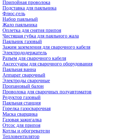
Припойная проволока
Подставка для паяльника
Флюс-гель
Набор паяльный
Жало паяльника
Оплетка для снятия припоя
Чистящая губка для паяльного жала
Паяльник газовый
Зажим заземления для сварочного кабеля
Электрододержатель
Разъем для сварочного кабеля
Аксессуары для сварочного оборудования
Паяльная ванна
Аппарат сварочный
Электроды сварочные
Пропановый балон
Проволока для сварочных полуавтоматов
Редуктор газовый
Паяльная станция
Горелка газосварочная
Маска сварщика
Газовая зажигалка
Отсос для припоя
Котлы и обогреватели
Тепловентилятор