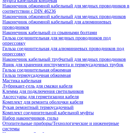
Муфта кабельная концевая
Наконечник обжимной кабельный для медных проводников в
соответствии с DIN 46236
Наконечник обжимной кабельный для медных проводников
Наконечник обжимной кабельный для алюминиевых
проводников
Наконечник кабельный со срывными болтами
Гильза соединительная для медных проводников под
опрессовку
Гильза соединительная для алюминиевых проводников под
опрессовку
Наконечник кабельный трубчатый для медных проводников
Ящик для хранения инструмента и термоусадочных трубок
Гильза соединительная обжимная
Гильза термоусадочная обжимная
Мастика кабельная
Лубрикант-гель для смазки кабеля
Клемма для подключения светильников
Аксессуары для герметизации кабеля
Комплект для ремонта оболочки кабеля
Рукав ремонтный термоусадочный
Комплект соединительной кабельной муфты
Набор наконечников, гильз
Отопительные приборы/Технологические и инженерные
системы