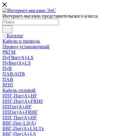
Интернет-магазин представительского класса
Каталог
Кабели и провода
Провод установочный
РКГМ
ПуГВнг(А)-LS
ПуВнг(А)-LS
ПуВ
ПАВ/АПВ
ПАВ
ВПП
Кабель силовой
ППГ-Пнг(А)-HF
ППГ-Пнг(А)-FRHF
ППГнг(А)-HF
ППГнг(А)-FRHF
ППГ Пнг(А)-HF
ВВГ-Пнг-LS(А)
ВВГ-Пнг(А)-LSLTx
ВВГ-Пнг(А)-LS