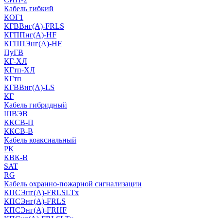
Кабель гибкий
КОГ1
КГВВнг(А)-FRLS
КГППнг(A)-HF
КГППЭнг(A)-HF
ПуГВ
КГ-ХЛ
КГтп-ХЛ
КГтп
КГВВнг(А)-LS
КГ
Кабель гибридный
ШВЭВ
ККСВ-П
ККСВ-В
Кабель коаксиальный
РК
КВК-В
SAT
RG
Кабель охранно-пожарной сигнализации
КПСЭнг(А)-FRLSLTx
КПСЭнг(А)-FRLS
КПСЭнг(А)-FRHF