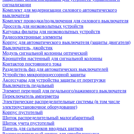
сигнализации
Комплект для модернизации силового автоматического
выключателя
Комплект проводки/подключения для силового выключателя
Дроссель для низковольтных устройств
Катушка фильтра для низковольтных устройств
Радиоэлектронные элементы
Корпус для автоматического выключателя (защиты двигателя)
Выключатель, джойстик
Модуль сигнальной колонны оптический
Кронштейн настенный для сигнальной колонны
Контактор постоянного тока
Разделитель фаз для автоматических выключателей
Устройство микропроцессорной защиты
Аксессуары для устройства защиты от перегрузки
Выключатель педальный
Элемент передний для педального/нажимного выключателя
Переключатель амперметра
Электрические распределительные системы (в том числе
электроустановочное оборудование)
Корпус пустотелый
Щиток распределительный малогабаритный
Щиток учета пустотелый
Панель для сальников вводных щитков
Распределительный щиток для стройплощадки