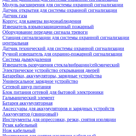
Модуль расширения для системы охранной сигнализации
Датчик открытия для системы охранной сигнализации
Датчик газа
Корпус для камеры видеонаблюдения
Извещатель взрывозащищенный пожарный
Оборудование передачи сигнала тревоги
Станция сигнализации для системы охранной сигнализации
центральная
Датчик технический для системы охранной сигнализации
Ручной извещатель для охранно-пожарной сигнализации
Система дымоудаления
Извещатель разрушения стекла/вибрации/сейсмический
Электрическое устройство открывания дверей
Батарейки, аккумуляторы, зарядные устройства
Универсальное зарядное устройство
Сетевой шнур питания
Блок питания сетевой для бытовой электроники
Гальванический элемент
Батарея аккумуляторная
Аксессуары для аккумуляторов и зарядных устройств
Аккумулятор (свинцовый)
Инструменты для опрессовки, резки, снятия изоляции
Резак кабельный
Нож кабельный
Инструмент для снятия изоляции кабельный