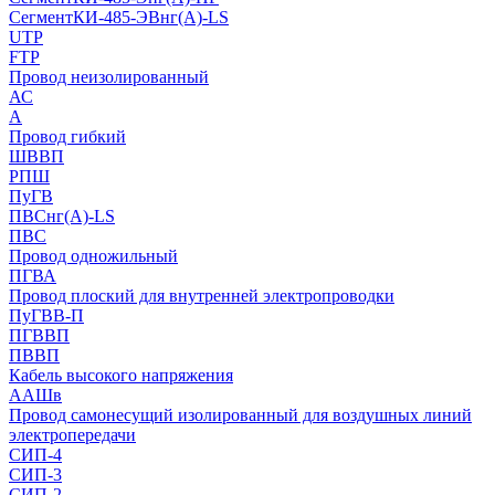
СегментКИ-485-ЭВнг(А)-LS
UTP
FTP
Провод неизолированный
АС
А
Провод гибкий
ШВВП
РПШ
ПуГВ
ПВСнг(А)-LS
ПВС
Провод одножильный
ПГВА
Провод плоский для внутренней электропроводки
ПуГВВ-П
ПГВВП
ПВВП
Кабель высокого напряжения
ААШв
Провод самонесущий изолированный для воздушных линий
электропередачи
СИП-4
СИП-3
СИП-2