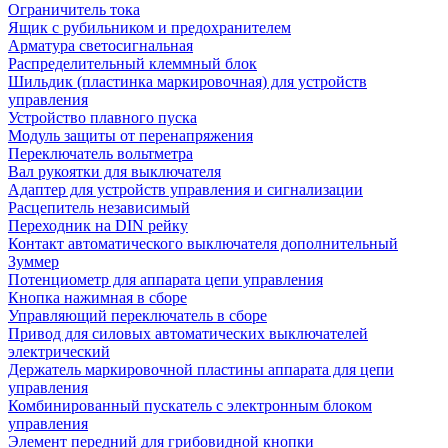
Ограничитель тока
Ящик с рубильником и предохранителем
Арматура светосигнальная
Распределительный клеммный блок
Шильдик (пластинка маркировочная) для устройств
управления
Устройство плавного пуска
Модуль защиты от перенапряжения
Переключатель вольтметра
Вал рукоятки для выключателя
Адаптер для устройств управления и сигнализации
Расцепитель независимый
Переходник на DIN рейку
Контакт автоматического выключателя дополнительный
Зуммер
Потенциометр для аппарата цепи управления
Кнопка нажимная в сборе
Управляющий переключатель в сборе
Привод для силовых автоматических выключателей
электрический
Держатель маркировочной пластины аппарата для цепи
управления
Комбинированный пускатель с электронным блоком
управления
Элемент передний для грибовидной кнопки