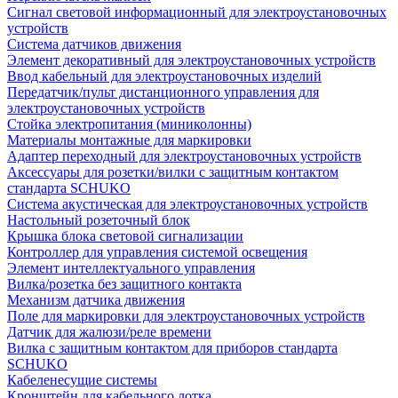
Сигнал световой информационный для электроустановочных
устройств
Система датчиков движения
Элемент декоративный для электроустановочных устройств
Ввод кабельный для электроустановочных изделий
Передатчик/пульт дистанционного управления для
электроустановочных устройств
Стойка электропитания (миниколонны)
Материалы монтажные для маркировки
Адаптер переходный для электроустановочных устройств
Аксессуары для розетки/вилки с защитным контактом
стандарта SCHUKO
Система акустическая для электроустановочных устройств
Настольный розеточный блок
Крышка блока световой сигнализации
Контроллер для управления системой освещения
Элемент интеллектуального управления
Вилка/розетка без защитного контакта
Механизм датчика движения
Поле для маркировки для электроустановочных устройств
Датчик для жалюзи/реле времени
Вилка с защитным контактом для приборов стандарта
SCHUKO
Кабеленесущие системы
Кронштейн для кабельного лотка