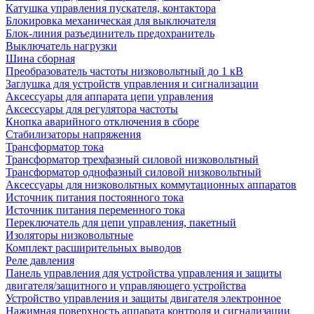
Катушка управления пускателя, контактора
Блокировка механическая для выключателя
Блок-линия разъединитель предохранитель
Выключатель нагрузки
Шина сборная
Преобразователь частоты низковольтный до 1 кВ
Заглушка для устройств управления и сигнализации
Аксессуары для аппарата цепи управления
Аксессуары для регулятора частоты
Кнопка аварийного отключения в сборе
Стабилизаторы напряжения
Трансформатор тока
Трансформатор трехфазный силовой низковольтный
Трансформатор однофазный силовой низковольтный
Аксессуары для низковольтных коммутационных аппаратов
Источник питания постоянного тока
Источник питания переменного тока
Переключатель для цепи управления, пакетный
Изоляторы низковольтные
Комплект расширительных выводов
Реле давления
Панель управления для устройства управления и защиты
двигателя/защитного и управляющего устройства
Устройство управления и защиты двигателя электронное
Нажимная поверхность аппарата контроля и сигнализации