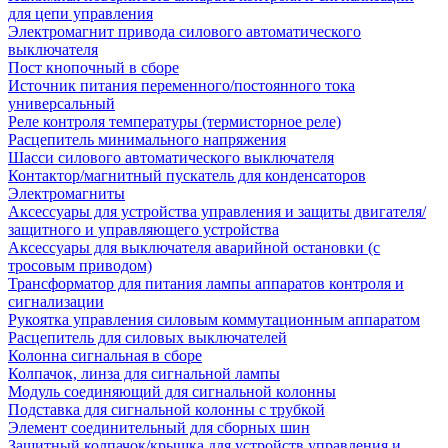
для цепи управления
Электромагнит привода силового автоматического
выключателя
Пост кнопочный в сборе
Источник питания переменного/постоянного тока
универсальный
Реле контроля температуры (термисторное реле)
Расцепитель минимального напряжения
Шасси силового автоматического выключателя
Контактор/магнитный пускатель для конденсаторов
Электромагниты
Аксессуары для устройства управления и защиты двигателя/
защитного и управляющего устройства
Аксессуары для выключателя аварийной остановки (с
тросовым приводом)
Трансформатор для питания лампы аппаратов контроля и
сигнализации
Рукоятка управления силовым коммутационным аппаратом
Расцепитель для силовых выключателей
Колонна сигнальная в сборе
Колпачок, линза для сигнальной лампы
Модуль соединяющий для сигнальной колонны
Подставка для сигнальной колонны с трубкой
Элемент соединительный для сборных шин
Защитный колпачок/крышка для устройств управления и