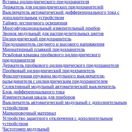
Вставка цилиндрического предохранителя
Держатель для цилиндрических предохранителей
Выключатель автоматический дифференциального тока с
дополнительным устройством
Таймер лестничного освещения
Многофункциональный измерительный прибор
Звонок модульный для распределительных щитов
Цилиндрический предохранитель
Предохранитель среднего и высокого напряжения
Миниатюрный плавкий предохранитель
Резьбовая крышка пробкового цилиндрического
предохранителя
Держатель пробкового цилиндрического предохранителя
Пробковый цилиндрический предохранитель
Фиксирующая пружина модульного выключателя-
разъединителя с цилиндрическим предохранителем
Селективный модульный автоматический выключатель
Блок дифференциального тока
Измерительная шкала для приборов
Выключатель автоматический модульный с дополнительным
устройством
Маркировочный материал
Устройство защитного отключения с дополнительным
устройством
Частотомер модульный