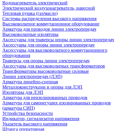
Водонагреватель электрический
Электрический воздухонагреватель, навесной
Тепловая пушка (газ/масло)
Системы распределения высокого напряжения
Высоковольтное коммутационное оборудование
Арматура для проводов линии электропередач
Высоковольтные изоляторы
Аксессуары для траверсы опоры линии электропередач
Аксессуары для опоры линии электропередач
Аксессуары для высоковольтного коммутационного
оборудования
Траверсы для опоры линии электропередач
Аксессуары для высоковольтных трансформаторов
Трансформаторы высоковольтные силовые
Линии электропередач (ЛЭП)
Арматура линейно-сцепная
Металлоконструкции и опоры для ЛЭП
Изоляторы для ЛЭП
Арматура для неизолированных проводов
Арматура для самонесущих изолированных проводов
(арматура СИП)
Устройства безопасности
Индикатор, сигнализатор напряжения
Указатель высокого напряжения
Штанга оперативная