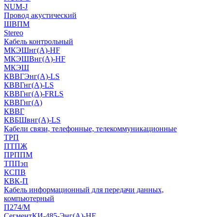
NUM-J
Провод акустический
ШВПМ
Stereo
Кабель контрольный
МКЭШнг(A)-HF
МКЭШВнг(А)-HF
МКЭШ
КВВГЭнг(А)-LS
КВВГнг(А)-LS
КВВГнг(А)-FRLS
КВВГнг(А)
КВВГ
КВБШвнг(А)-LS
Кабели связи, телефонные, телекоммуникационные
ТРП
ПТПЖ
ПРППМ
ТППэп
КСПВ
КВК-П
Кабель информационный для передачи данных,
компьютерный
П274/М
СегментКИ-485-Энг(А)-HF