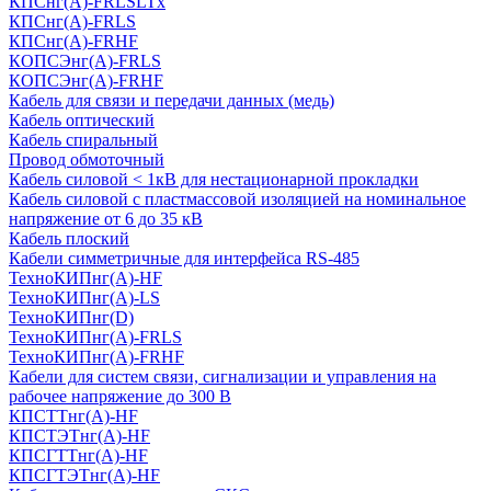
КПСнг(А)-FRLSLTx
КПСнг(А)-FRLS
КПСнг(А)-FRHF
КОПСЭнг(А)-FRLS
КОПСЭнг(А)-FRHF
Кабель для связи и передачи данных (медь)
Кабель оптический
Кабель спиральный
Провод обмоточный
Кабель силовой < 1кВ для нестационарной прокладки
Кабель силовой с пластмассовой изоляцией на номинальное
напряжение от 6 до 35 кВ
Кабель плоский
Кабели симметричные для интерфейса RS-485
ТеxноКИПнг(A)-HF
ТеxноКИПнг(A)-LS
ТеxноКИПнг(D)
ТехноКИПнг(A)-FRLS
ТехноКИПнг(A)-FRHF
Кабели для систем связи, сигнализации и управления на
рабочее напряжение до 300 В
КПСТТнг(A)-HF
КПСТЭТнг(A)-HF
КПСГТТнг(A)-HF
КПСГТЭТнг(A)-HF