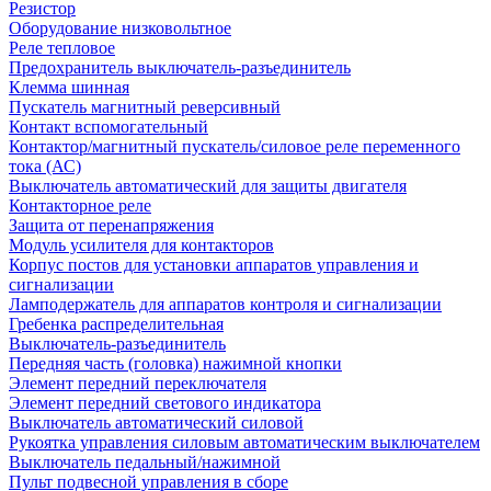
Резистор
Оборудование низковольтное
Реле тепловое
Предохранитель выключатель-разъединитель
Клемма шинная
Пускатель магнитный реверсивный
Контакт вспомогательный
Контактор/магнитный пускатель/силовое реле переменного
тока (АС)
Выключатель автоматический для защиты двигателя
Контакторное реле
Защита от перенапряжения
Модуль усилителя для контакторов
Корпус постов для установки аппаратов управления и
сигнализации
Ламподержатель для аппаратов контроля и сигнализации
Гребенка распределительная
Выключатель-разъединитель
Передняя часть (головка) нажимной кнопки
Элемент передний переключателя
Элемент передний светового индикатора
Выключатель автоматический силовой
Рукоятка управления силовым автоматическим выключателем
Выключатель педальный/нажимной
Пульт подвесной управления в сборе