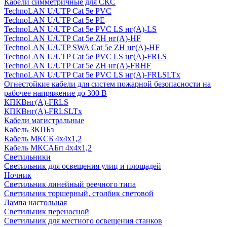
Кабели симметричные для СКС
TechnoLAN U/UTP Cat 5e PVC
TechnoLAN U/UTP Cat 5e PE
TechnoLAN U/UTP Cat 5e PVC LS нг(A)-LS
TechnoLAN U/UTP Cat 5e ZH нг(A)-HF
TechnoLAN U/UTP SWA Cat 5e ZH нг(A)-HF
TechnoLAN U/UTP Cat 5e PVC LS нг(A)-FRLS
TechnoLAN U/UTP Cat 5e ZH нг(A)-FRHF
TechnoLAN U/UTP Cat 5e PVC LS нг(A)-FRLSLTx
Огнестойкие кабели для систем пожарной безопасности на
рабочее напряжение до 300 В
КПКВнг(A)-FRLS
КПКВнг(A)-FRLSLTx
Кабели магистральные
Кабель ЗКПБз
Кабель МКСБ 4х4х1,2
Кабель МКСАБп 4х4х1,2
Светильники
Светильник для освещения улиц и площадей
Ночник
Светильник линейный реечного типа
Светильник торшерный, столбик световой
Лампа настольная
Светильник переносной
Светильник для местного освещения станков