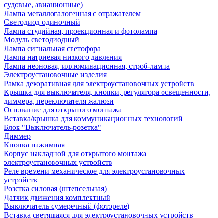
судовые, авиационные)
Лампа металлогалогенная с отражателем
Светодиод одиночный
Лампа студийная, проекционная и фотолампа
Модуль светодиодный
Лампа сигнальная светофора
Лампа натриевая низкого давления
Лампа неоновая, иллюминационная, строб-лампа
Электроустановочные изделия
Рамка декоративная для электроустановочных устройств
Крышка для выключателя, кнопки, регулятора освещенности,
диммера, переключателя жалюзи
Основание для открытого монтажа
Вставка/крышка для коммуникационных технологий
Блок "Выключатель-розетка"
Диммер
Кнопка нажимная
Корпус накладной для открытого монтажа
электроустановочных устройств
Реле времени механическое для электроустановочных
устройств
Розетка силовая (штепсельная)
Датчик движения комплектный
Выключатель сумеречный (фотореле)
Вставка светящаяся для электроустановочных устройств