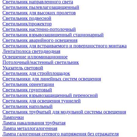
Светильник направленного света
Светильник пылевлагозащищенный
Светильник для высоких пролетов
Светильник подвесной
Светильник/прожектор
Светильник настенно-потолочный
Светильник взрывозащищенный стационарный
Светильник аварийного освещения
Светильник для встраиваемого и поверхностного монтажа
Лента/полоса светодиодная
Освещение иллюминационное
Потолочный/настенный светильник
Указатель световой
Светильник для стройплощадок
Светильники для линейных систем освещения
Светильник ориентации
Светильник грунтовый
Светильник взрывозащищенный переносной
Светильник для освещения туннелей
Светильник напольный
Светильник трубчатый для модульной системы освещения
Лампочки
Лампа накаливания трубчатая
Лампа металлогалогенная
Лампа галогенная сетевого напряжения без отражателя