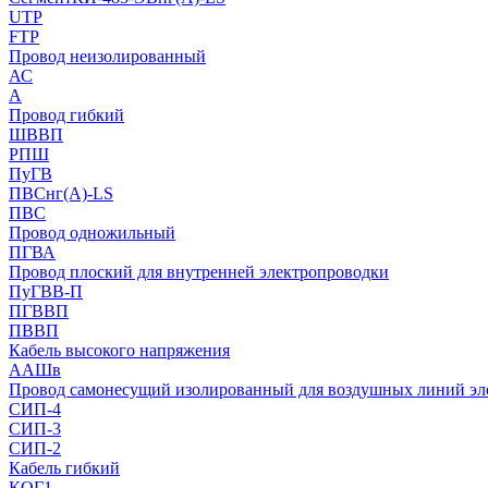
UTP
FTP
Провод неизолированный
АС
А
Провод гибкий
ШВВП
РПШ
ПуГВ
ПВСнг(А)-LS
ПВС
Провод одножильный
ПГВА
Провод плоский для внутренней электропроводки
ПуГВВ-П
ПГВВП
ПВВП
Кабель высокого напряжения
ААШв
Провод самонесущий изолированный для воздушных линий эл
СИП-4
СИП-3
СИП-2
Кабель гибкий
КОГ1