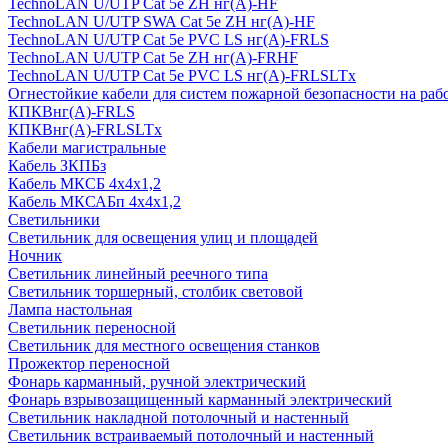
TechnoLAN U/UTP Cat 5e ZH нг(A)-HF
TechnoLAN U/UTP SWA Cat 5e ZH нг(A)-HF
TechnoLAN U/UTP Cat 5e PVC LS нг(A)-FRLS
TechnoLAN U/UTP Cat 5e ZH нг(A)-FRHF
TechnoLAN U/UTP Cat 5e PVC LS нг(A)-FRLSLTx
Огнестойкие кабели для систем пожарной безопасности на раб
КПКВнг(A)-FRLS
КПКВнг(A)-FRLSLTx
Кабели магистральные
Кабель ЗКПБз
Кабель МКСБ 4х4х1,2
Кабель МКСАБп 4х4х1,2
Светильники
Светильник для освещения улиц и площадей
Ночник
Светильник линейный реечного типа
Светильник торшерный, столбик световой
Лампа настольная
Светильник переносной
Светильник для местного освещения станков
Прожектор переносной
Фонарь карманный, ручной электрический
Фонарь взрывозащищенный карманный электрический
Светильник накладной потолочный и настенный
Светильник встраиваемый потолочный и настенный