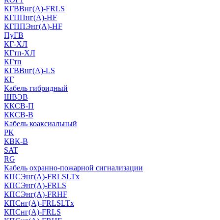
КГВВнг(А)-FRLS
КГППнг(A)-HF
КГППЭнг(A)-HF
ПуГВ
КГ-ХЛ
КГтп-ХЛ
КГтп
КГВВнг(А)-LS
КГ
Кабель гибридный
ШВЭВ
ККСВ-П
ККСВ-В
Кабель коаксиальный
РК
КВК-В
SAT
RG
Кабель охранно-пожарной сигнализации
КПСЭнг(А)-FRLSLTx
КПСЭнг(А)-FRLS
КПСЭнг(А)-FRHF
КПСнг(А)-FRLSLTx
КПСнг(А)-FRLS