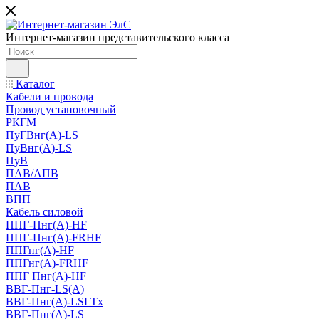
Интернет-магазин представительского класса
Каталог
Кабели и провода
Провод установочный
РКГМ
ПуГВнг(А)-LS
ПуВнг(А)-LS
ПуВ
ПАВ/АПВ
ПАВ
ВПП
Кабель силовой
ППГ-Пнг(А)-HF
ППГ-Пнг(А)-FRHF
ППГнг(А)-HF
ППГнг(А)-FRHF
ППГ Пнг(А)-HF
ВВГ-Пнг-LS(А)
ВВГ-Пнг(А)-LSLTx
ВВГ-Пнг(А)-LS