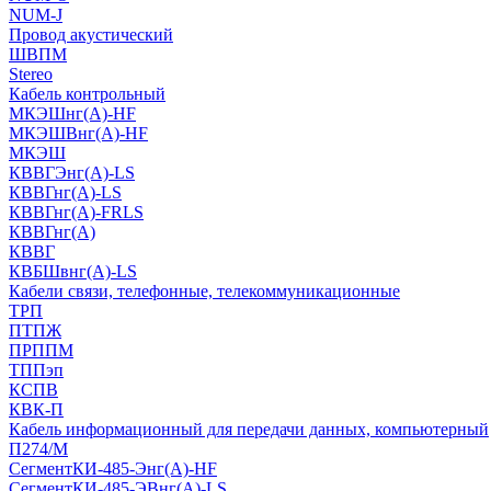
NUM-J
Провод акустический
ШВПМ
Stereo
Кабель контрольный
МКЭШнг(A)-HF
МКЭШВнг(А)-HF
МКЭШ
КВВГЭнг(А)-LS
КВВГнг(А)-LS
КВВГнг(А)-FRLS
КВВГнг(А)
КВВГ
КВБШвнг(А)-LS
Кабели связи, телефонные, телекоммуникационные
ТРП
ПТПЖ
ПРППМ
ТППэп
КСПВ
КВК-П
Кабель информационный для передачи данных, компьютерный
П274/М
СегментКИ-485-Энг(А)-HF
СегментКИ-485-ЭВнг(А)-LS