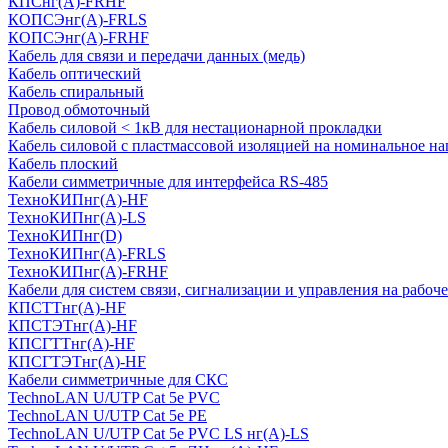
КПСнг(А)-FRHF
КОПСЭнг(А)-FRLS
КОПСЭнг(А)-FRHF
Кабель для связи и передачи данных (медь)
Кабель оптический
Кабель спиральный
Провод обмоточный
Кабель силовой < 1кВ для нестационарной прокладки
Кабель силовой с пластмассовой изоляцией на номинальное на
Кабель плоский
Кабели симметричные для интерфейса RS-485
ТеxноКИПнг(A)-HF
ТеxноКИПнг(A)-LS
ТеxноКИПнг(D)
ТехноКИПнг(A)-FRLS
ТехноКИПнг(A)-FRHF
Кабели для систем связи, сигнализации и управления на рабоч
КПСТТнг(A)-HF
КПСТЭТнг(A)-HF
КПСГТТнг(A)-HF
КПСГТЭТнг(A)-HF
Кабели симметричные для СКС
TechnoLAN U/UTP Cat 5e PVC
TechnoLAN U/UTP Cat 5e PE
TechnoLAN U/UTP Cat 5e PVC LS нг(A)-LS