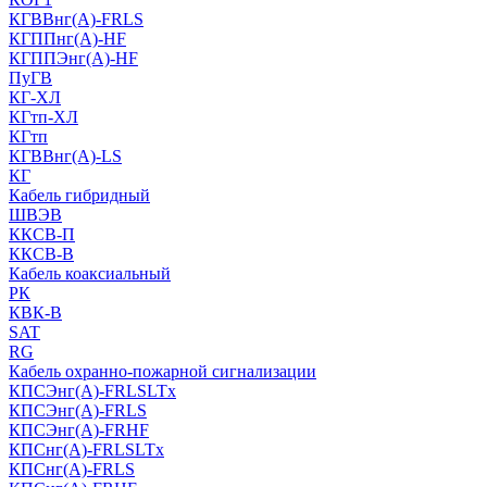
КГВВнг(А)-FRLS
КГППнг(A)-HF
КГППЭнг(A)-HF
ПуГВ
КГ-ХЛ
КГтп-ХЛ
КГтп
КГВВнг(А)-LS
КГ
Кабель гибридный
ШВЭВ
ККСВ-П
ККСВ-В
Кабель коаксиальный
РК
КВК-В
SAT
RG
Кабель охранно-пожарной сигнализации
КПСЭнг(А)-FRLSLTx
КПСЭнг(А)-FRLS
КПСЭнг(А)-FRHF
КПСнг(А)-FRLSLTx
КПСнг(А)-FRLS