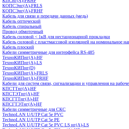
КПСнг(А)-FRHF
КОПСЭнг(А)-FRLS
КОПСЭнг(А)-FRHF
Кабель для связи и передачи данных (медь)
Кабель оптический
Кабель спиральный
Провод обмоточный
Кабель силовой < 1кВ для нестационарной прокладки
Кабель силовой с пластмассовой изоляцией на номинальное на
Кабель плоский
Кабели симметричные для интерфейса RS-485
ТеxноКИПнг(A)-HF
ТеxноКИПнг(A)-LS
ТеxноКИПнг(D)
ТехноКИПнг(A)-FRLS
ТехноКИПнг(A)-FRHF
Кабели для систем связи, сигнализации и управления на рабоч
КПСТТнг(A)-HF
КПСТЭТнг(A)-HF
КПСГТТнг(A)-HF
КПСГТЭТнг(A)-HF
Кабели симметричные для СКС
TechnoLAN U/UTP Cat 5e PVC
TechnoLAN U/UTP Cat 5e PE
TechnoLAN U/UTP Cat 5e PVC LS нг(A)-LS