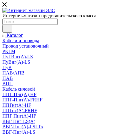
Интернет-магазин представительского класса
Каталог
Кабели и провода
Провод установочный
РКГМ
ПуГВнг(А)-LS
ПуВнг(А)-LS
ПуВ
ПАВ/АПВ
ПАВ
ВПП
Кабель силовой
ППГ-Пнг(А)-HF
ППГ-Пнг(А)-FRHF
ППГнг(А)-HF
ППГнг(А)-FRHF
ППГ Пнг(А)-HF
ВВГ-Пнг-LS(А)
ВВГ-Пнг(А)-LSLTx
ВВГ-Пнг(А)-LS