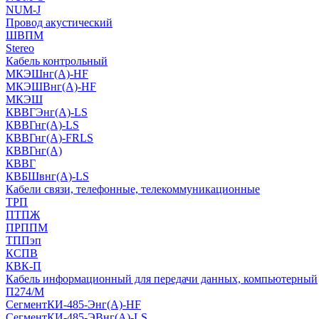
NUM-J
Провод акустический
ШВПМ
Stereo
Кабель контрольный
МКЭШнг(A)-HF
МКЭШВнг(А)-HF
МКЭШ
КВВГЭнг(А)-LS
КВВГнг(А)-LS
КВВГнг(А)-FRLS
КВВГнг(А)
КВВГ
КВБШвнг(А)-LS
Кабели связи, телефонные, телекоммуникационные
ТРП
ПТПЖ
ПРППМ
ТППэп
КСПВ
КВК-П
Кабель информационный для передачи данных, компьютерный
П274/М
СегментКИ-485-Энг(А)-HF
СегментКИ-485-ЭВнг(А)-LS