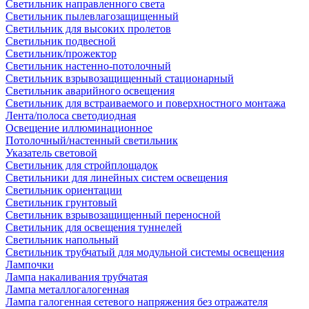
Светильник направленного света
Светильник пылевлагозащищенный
Светильник для высоких пролетов
Светильник подвесной
Светильник/прожектор
Светильник настенно-потолочный
Светильник взрывозащищенный стационарный
Светильник аварийного освещения
Светильник для встраиваемого и поверхностного монтажа
Лента/полоса светодиодная
Освещение иллюминационное
Потолочный/настенный светильник
Указатель световой
Светильник для стройплощадок
Светильники для линейных систем освещения
Светильник ориентации
Светильник грунтовый
Светильник взрывозащищенный переносной
Светильник для освещения туннелей
Светильник напольный
Светильник трубчатый для модульной системы освещения
Лампочки
Лампа накаливания трубчатая
Лампа металлогалогенная
Лампа галогенная сетевого напряжения без отражателя