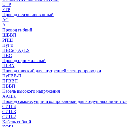
UTP
FTP
Провод неизолированный
АС
А
Провод гибкий
ШВВП
РПШ
ПуГВ
ПВСнг(А)-LS
ПВС
Провод одножильный
ПГВА
Провод плоский для внутренней электропроводки
ПуГВВ-П
ПГВВП
ПВВП
Кабель высокого напряжения
ААШв
Провод самонесущий изолированный для воздушных линий эл
СИП-4
СИП-3
СИП-2
Кабель гибкий
КОГ1