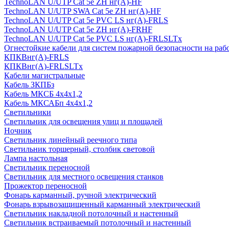
TechnoLAN U/UTP Cat 5e ZH нг(A)-HF
TechnoLAN U/UTP SWA Cat 5e ZH нг(A)-HF
TechnoLAN U/UTP Cat 5e PVC LS нг(A)-FRLS
TechnoLAN U/UTP Cat 5e ZH нг(A)-FRHF
TechnoLAN U/UTP Cat 5e PVC LS нг(A)-FRLSLTx
Огнестойкие кабели для систем пожарной безопасности на раб
КПКВнг(A)-FRLS
КПКВнг(A)-FRLSLTx
Кабели магистральные
Кабель ЗКПБз
Кабель МКСБ 4х4х1,2
Кабель МКСАБп 4х4х1,2
Светильники
Светильник для освещения улиц и площадей
Ночник
Светильник линейный реечного типа
Светильник торшерный, столбик световой
Лампа настольная
Светильник переносной
Светильник для местного освещения станков
Прожектор переносной
Фонарь карманный, ручной электрический
Фонарь взрывозащищенный карманный электрический
Светильник накладной потолочный и настенный
Светильник встраиваемый потолочный и настенный