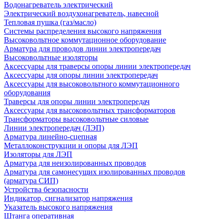
Водонагреватель электрический
Электрический воздухонагреватель, навесной
Тепловая пушка (газ/масло)
Системы распределения высокого напряжения
Высоковольтное коммутационное оборудование
Арматура для проводов линии электропередач
Высоковольтные изоляторы
Аксессуары для траверсы опоры линии электропередач
Аксессуары для опоры линии электропередач
Аксессуары для высоковольтного коммутационного
оборудования
Траверсы для опоры линии электропередач
Аксессуары для высоковольтных трансформаторов
Трансформаторы высоковольтные силовые
Линии электропередач (ЛЭП)
Арматура линейно-сцепная
Металлоконструкции и опоры для ЛЭП
Изоляторы для ЛЭП
Арматура для неизолированных проводов
Арматура для самонесущих изолированных проводов
(арматура СИП)
Устройства безопасности
Индикатор, сигнализатор напряжения
Указатель высокого напряжения
Штанга оперативная