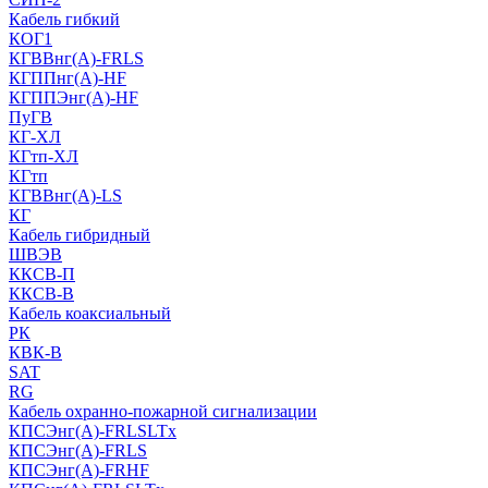
Кабель гибкий
КОГ1
КГВВнг(А)-FRLS
КГППнг(A)-HF
КГППЭнг(A)-HF
ПуГВ
КГ-ХЛ
КГтп-ХЛ
КГтп
КГВВнг(А)-LS
КГ
Кабель гибридный
ШВЭВ
ККСВ-П
ККСВ-В
Кабель коаксиальный
РК
КВК-В
SAT
RG
Кабель охранно-пожарной сигнализации
КПСЭнг(А)-FRLSLTx
КПСЭнг(А)-FRLS
КПСЭнг(А)-FRHF