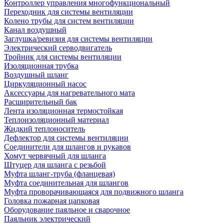
Контроллер управления многофункциональный
Переходник для системы вентиляции
Колено трубы для систем вентиляции
Канал воздушный
Заглушка/ревизия для системы вентиляции
Электрический серводвигатель
Тройник для системы вентиляции
Изоляционная трубка
Воздушный шланг
Циркуляционный насос
Аксессуары для нагревательного мата
Расширительный бак
Лента изоляционная термостойкая
Теплоизоляционный материал
Жидкий теплоноситель
Дефлектор для системы вентиляции
Соединители для шлангов и рукавов
Хомут червячный для шланга
Штуцер для шланга с резьбой
Муфта шланг-труба (фланцевая)
Муфта соединительная для шлангов
Муфта проворачивающаяся для подвижного шланга
Головка пожарная цапковая
Оборудование паяльное и сварочное
Паяльник электрический