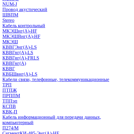
NUM-J
Провод акустический
ШВПМ
Stereo
Кабель контрольный
МКЭШнг(A)-HF
МКЭШВнг(А)-HF
МКЭШ
КВВГЭнг(А)-LS
КВВГнг(А)-LS
КВВГнг(А)-FRLS
КВВГнг(А)
КВВГ
КВБШвнг(А)-LS
Кабели связи, телефонные, телекоммуникационные
ТРП
ПТПЖ
ПРППМ
ТППэп
КСПВ
КВК-П
Кабель информационный для передачи данных,
компьютерный
П274/М
СегментКИ-485-Энг(А)-HF