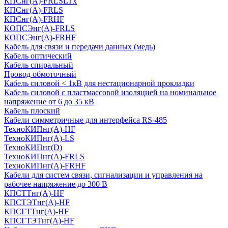
КПСнг(А)-FRLSLTx
КПСнг(А)-FRLS
КПСнг(А)-FRHF
КОПСЭнг(А)-FRLS
КОПСЭнг(А)-FRHF
Кабель для связи и передачи данных (медь)
Кабель оптический
Кабель спиральный
Провод обмоточный
Кабель силовой < 1кВ для нестационарной прокладки
Кабель силовой с пластмассовой изоляцией на номинальное
напряжение от 6 до 35 кВ
Кабель плоский
Кабели симметричные для интерфейса RS-485
ТеxноКИПнг(A)-HF
ТеxноКИПнг(A)-LS
ТеxноКИПнг(D)
ТехноКИПнг(A)-FRLS
ТехноКИПнг(A)-FRHF
Кабели для систем связи, сигнализации и управления на
рабочее напряжение до 300 В
КПСТТнг(A)-HF
КПСТЭТнг(A)-HF
КПСГТТнг(A)-HF
КПСГТЭТнг(A)-HF