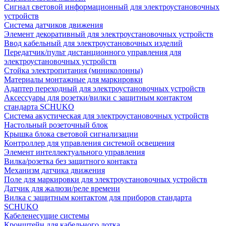
Сигнал световой информационный для электроустановочных
устройств
Система датчиков движения
Элемент декоративный для электроустановочных устройств
Ввод кабельный для электроустановочных изделий
Передатчик/пульт дистанционного управления для
электроустановочных устройств
Стойка электропитания (миниколонны)
Материалы монтажные для маркировки
Адаптер переходный для электроустановочных устройств
Аксессуары для розетки/вилки с защитным контактом
стандарта SCHUKO
Система акустическая для электроустановочных устройств
Настольный розеточный блок
Крышка блока световой сигнализации
Контроллер для управления системой освещения
Элемент интеллектуального управления
Вилка/розетка без защитного контакта
Механизм датчика движения
Поле для маркировки для электроустановочных устройств
Датчик для жалюзи/реле времени
Вилка с защитным контактом для приборов стандарта
SCHUKO
Кабеленесущие системы
Кронштейн для кабельного лотка