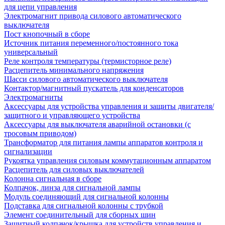
для цепи управления
Электромагнит привода силового автоматического
выключателя
Пост кнопочный в сборе
Источник питания переменного/постоянного тока
универсальный
Реле контроля температуры (термисторное реле)
Расцепитель минимального напряжения
Шасси силового автоматического выключателя
Контактор/магнитный пускатель для конденсаторов
Электромагниты
Аксессуары для устройства управления и защиты двигателя/
защитного и управляющего устройства
Аксессуары для выключателя аварийной остановки (с
тросовым приводом)
Трансформатор для питания лампы аппаратов контроля и
сигнализации
Рукоятка управления силовым коммутационным аппаратом
Расцепитель для силовых выключателей
Колонна сигнальная в сборе
Колпачок, линза для сигнальной лампы
Модуль соединяющий для сигнальной колонны
Подставка для сигнальной колонны с трубкой
Элемент соединительный для сборных шин
Защитный колпачок/крышка для устройств управления и