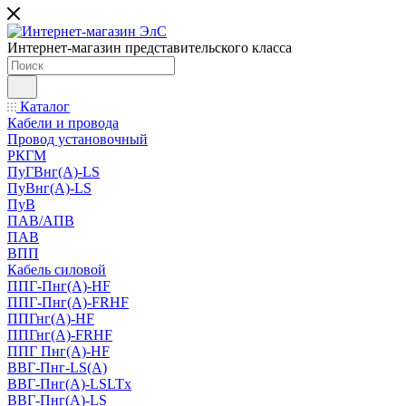
Интернет-магазин представительского класса
Каталог
Кабели и провода
Провод установочный
РКГМ
ПуГВнг(А)-LS
ПуВнг(А)-LS
ПуВ
ПАВ/АПВ
ПАВ
ВПП
Кабель силовой
ППГ-Пнг(А)-HF
ППГ-Пнг(А)-FRHF
ППГнг(А)-HF
ППГнг(А)-FRHF
ППГ Пнг(А)-HF
ВВГ-Пнг-LS(А)
ВВГ-Пнг(А)-LSLTx
ВВГ-Пнг(А)-LS