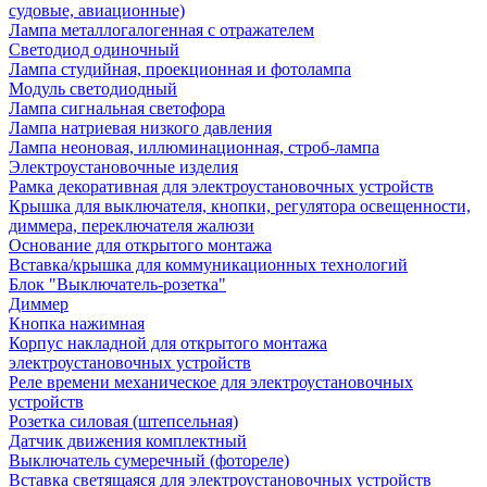
судовые, авиационные)
Лампа металлогалогенная с отражателем
Светодиод одиночный
Лампа студийная, проекционная и фотолампа
Модуль светодиодный
Лампа сигнальная светофора
Лампа натриевая низкого давления
Лампа неоновая, иллюминационная, строб-лампа
Электроустановочные изделия
Рамка декоративная для электроустановочных устройств
Крышка для выключателя, кнопки, регулятора освещенности,
диммера, переключателя жалюзи
Основание для открытого монтажа
Вставка/крышка для коммуникационных технологий
Блок "Выключатель-розетка"
Диммер
Кнопка нажимная
Корпус накладной для открытого монтажа
электроустановочных устройств
Реле времени механическое для электроустановочных
устройств
Розетка силовая (штепсельная)
Датчик движения комплектный
Выключатель сумеречный (фотореле)
Вставка светящаяся для электроустановочных устройств