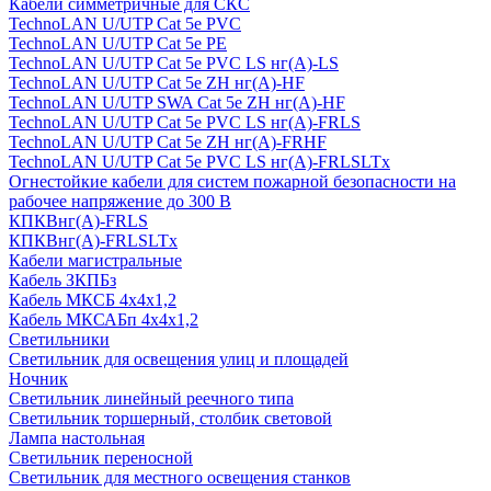
Кабели симметричные для СКС
TechnoLAN U/UTP Cat 5e PVC
TechnoLAN U/UTP Cat 5e PE
TechnoLAN U/UTP Cat 5e PVC LS нг(A)-LS
TechnoLAN U/UTP Cat 5e ZH нг(A)-HF
TechnoLAN U/UTP SWA Cat 5e ZH нг(A)-HF
TechnoLAN U/UTP Cat 5e PVC LS нг(A)-FRLS
TechnoLAN U/UTP Cat 5e ZH нг(A)-FRHF
TechnoLAN U/UTP Cat 5e PVC LS нг(A)-FRLSLTx
Огнестойкие кабели для систем пожарной безопасности на
рабочее напряжение до 300 В
КПКВнг(A)-FRLS
КПКВнг(A)-FRLSLTx
Кабели магистральные
Кабель ЗКПБз
Кабель МКСБ 4х4х1,2
Кабель МКСАБп 4х4х1,2
Светильники
Светильник для освещения улиц и площадей
Ночник
Светильник линейный реечного типа
Светильник торшерный, столбик световой
Лампа настольная
Светильник переносной
Светильник для местного освещения станков