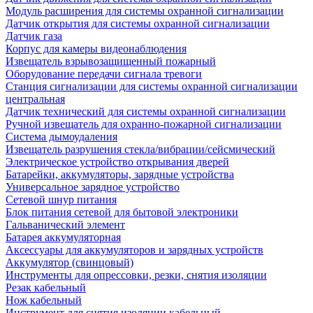
Модуль расширения для системы охранной сигнализации
Датчик открытия для системы охранной сигнализации
Датчик газа
Корпус для камеры видеонаблюдения
Извещатель взрывозащищенный пожарный
Оборудование передачи сигнала тревоги
Станция сигнализации для системы охранной сигнализации
центральная
Датчик технический для системы охранной сигнализации
Ручной извещатель для охранно-пожарной сигнализации
Система дымоудаления
Извещатель разрушения стекла/вибрации/сейсмический
Электрическое устройство открывания дверей
Батарейки, аккумуляторы, зарядные устройства
Универсальное зарядное устройство
Сетевой шнур питания
Блок питания сетевой для бытовой электроники
Гальванический элемент
Батарея аккумуляторная
Аксессуары для аккумуляторов и зарядных устройств
Аккумулятор (свинцовый)
Инструменты для опрессовки, резки, снятия изоляции
Резак кабельный
Нож кабельный
Инструмент для снятия изоляции кабельный