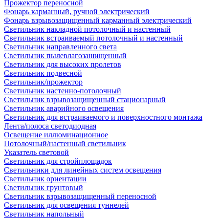
Прожектор переносной
Фонарь карманный, ручной электрический
Фонарь взрывозащищенный карманный электрический
Светильник накладной потолочный и настенный
Светильник встраиваемый потолочный и настенный
Светильник направленного света
Светильник пылевлагозащищенный
Светильник для высоких пролетов
Светильник подвесной
Светильник/прожектор
Светильник настенно-потолочный
Светильник взрывозащищенный стационарный
Светильник аварийного освещения
Светильник для встраиваемого и поверхностного монтажа
Лента/полоса светодиодная
Освещение иллюминационное
Потолочный/настенный светильник
Указатель световой
Светильник для стройплощадок
Светильники для линейных систем освещения
Светильник ориентации
Светильник грунтовый
Светильник взрывозащищенный переносной
Светильник для освещения туннелей
Светильник напольный