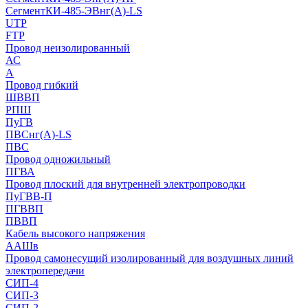
СегментКИ-485-ЭВнг(А)-LS
UTP
FTP
Провод неизолированный
АС
А
Провод гибкий
ШВВП
РПШ
ПуГВ
ПВСнг(А)-LS
ПВС
Провод одножильный
ПГВА
Провод плоский для внутренней электропроводки
ПуГВВ-П
ПГВВП
ПВВП
Кабель высокого напряжения
ААШв
Провод самонесущий изолированный для воздушных линий
электропередачи
СИП-4
СИП-3
СИП-2