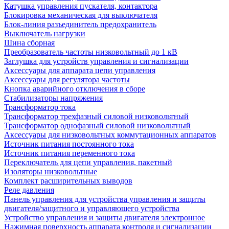
Катушка управления пускателя, контактора
Блокировка механическая для выключателя
Блок-линия разъединитель предохранитель
Выключатель нагрузки
Шина сборная
Преобразователь частоты низковольтный до 1 кВ
Заглушка для устройств управления и сигнализации
Аксессуары для аппарата цепи управления
Аксессуары для регулятора частоты
Кнопка аварийного отключения в сборе
Стабилизаторы напряжения
Трансформатор тока
Трансформатор трехфазный силовой низковольтный
Трансформатор однофазный силовой низковольтный
Аксессуары для низковольтных коммутационных аппаратов
Источник питания постоянного тока
Источник питания переменного тока
Переключатель для цепи управления, пакетный
Изоляторы низковольтные
Комплект расширительных выводов
Реле давления
Панель управления для устройства управления и защиты
двигателя/защитного и управляющего устройства
Устройство управления и защиты двигателя электронное
Нажимная поверхность аппарата контроля и сигнализации