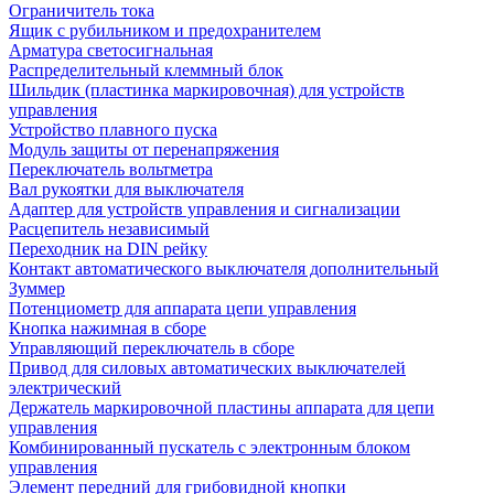
Ограничитель тока
Ящик с рубильником и предохранителем
Арматура светосигнальная
Распределительный клеммный блок
Шильдик (пластинка маркировочная) для устройств
управления
Устройство плавного пуска
Модуль защиты от перенапряжения
Переключатель вольтметра
Вал рукоятки для выключателя
Адаптер для устройств управления и сигнализации
Расцепитель независимый
Переходник на DIN рейку
Контакт автоматического выключателя дополнительный
Зуммер
Потенциометр для аппарата цепи управления
Кнопка нажимная в сборе
Управляющий переключатель в сборе
Привод для силовых автоматических выключателей
электрический
Держатель маркировочной пластины аппарата для цепи
управления
Комбинированный пускатель с электронным блоком
управления
Элемент передний для грибовидной кнопки