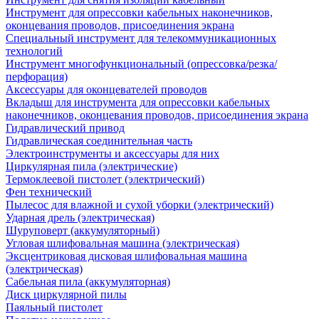
Инструмент для опрессовки кабельных наконечников,
оконцевания проводов, присоединения экрана
Специальный инструмент для телекоммуникационных
технологий
Инструмент многофункциональный (опрессовка/резка/
перфорация)
Аксессуары для оконцевателей проводов
Вкладыш для инструмента для опрессовки кабельных
наконечников, оконцевания проводов, присоединения экрана
Гидравлический привод
Гидравлическая соединительная часть
Электроинструменты и аксессуары для них
Циркулярная пила (электрические)
Термоклеевой пистолет (электрический)
Фен технический
Пылесос для влажной и сухой уборки (электрический)
Ударная дрель (электрическая)
Шуруповерт (аккумуляторный)
Угловая шлифовальная машина (электрическая)
Эксцентриковая дисковая шлифовальная машина
(электрическая)
Сабельная пила (аккумуляторная)
Диск циркулярной пилы
Паяльный пистолет