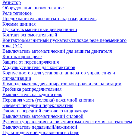
Резистор
Оборудование низковольтное
Реле тепловое
Предохранитель выключатель-разъединитель
Клемма шинная
Пускатель магнитный реверсивный
Контакт вспомогательный
Контактор/магнитный пускатель/силовое реле переменного
тока (АС)
Выключатель автоматический для защиты двигателя
Контакторное реле
Защита от перенапряжения
Модуль усилителя для контакторов
Корпус постов для установки аппаратов управления и
сигнализации
Ламподержатель для аппаратов контроля и сигнализации
Гребенка распределительная
Выключатель-разъединитель
Передняя часть (головка) нажимной кнопки
Элемент передний переключателя
Элемент передний светового индикатора
Выключатель автоматический силовой
Рукоятка управления силовым автоматическим выключателем
Выключатель педальный/нажимной
Пульт подвесной управления в сборе