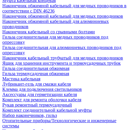
Муфта кабельная концевая
Наконечник обжимной кабельный для медных проводников в
соответствии с DIN 46236
Наконечник обжимной кабельный для медных проводников
Наконечник обжимной кабельный для алюминиевых
проводников
Наконечник кабельный со срывными болтами
Гильза соединительная для медных проводников под
опрессовку
Гильза соединительная для алюминиевых проводников под
опрессовку
Наконечник кабельный трубчатый для медных проводников
Ящик для хранения инструмента и термоусадочных трубок
Гильза соединительная обжимная
Гильза термоусадочная обжимная
Мастика кабельная
Лубрикант-гель для смазки кабеля
Клемма для подключения светильников
Аксессуары для герметизации кабеля
Комплект для ремонта оболочки кабеля
Рукав ремонтный термоусадочный
Комплект соединительной кабельной муфты
Набор наконечников, гильз
Отопительные приборы/Технологические и инженерные
системы