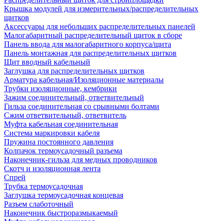
Крышка модулей для измерительных/распределительных
щитков
Аксессуары для небольших распределительных панелей
Малогабаритный распределительный щиток в сборе
Панель ввода для малогабаритного корпуса/щита
Панель монтажная для распределительных щитков
Щит вводный кабельный
Заглушка для распределительных щитков
Арматура кабельная/Изоляционные материалы
Трубки изоляционные, кембрики
Зажим соединительный, ответвительный
Гильза соединительная со срывными болтами
Сжим ответвительный, ответвитель
Муфта кабельная соединительная
Система маркировки кабеля
Пружина постоянного давления
Колпачок термоусадочный разъема
Наконечник-гильза для медных проводников
Скотч и изоляционная лента
Спрей
Трубка термоусадочная
Заглушка термоусадочная концевая
Разъем слаботочный
Наконечник быстроразмыкаемый