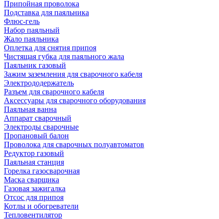
Припойная проволока
Подставка для паяльника
Флюс-гель
Набор паяльный
Жало паяльника
Оплетка для снятия припоя
Чистящая губка для паяльного жала
Паяльник газовый
Зажим заземления для сварочного кабеля
Электрододержатель
Разъем для сварочного кабеля
Аксессуары для сварочного оборудования
Паяльная ванна
Аппарат сварочный
Электроды сварочные
Пропановый балон
Проволока для сварочных полуавтоматов
Редуктор газовый
Паяльная станция
Горелка газосварочная
Маска сварщика
Газовая зажигалка
Отсос для припоя
Котлы и обогреватели
Тепловентилятор