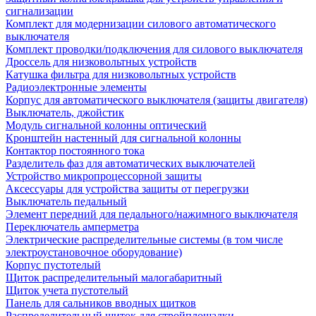
сигнализации
Комплект для модернизации силового автоматического
выключателя
Комплект проводки/подключения для силового выключателя
Дроссель для низковольтных устройств
Катушка фильтра для низковольтных устройств
Радиоэлектронные элементы
Корпус для автоматического выключателя (защиты двигателя)
Выключатель, джойстик
Модуль сигнальной колонны оптический
Кронштейн настенный для сигнальной колонны
Контактор постоянного тока
Разделитель фаз для автоматических выключателей
Устройство микропроцессорной защиты
Аксессуары для устройства защиты от перегрузки
Выключатель педальный
Элемент передний для педального/нажимного выключателя
Переключатель амперметра
Электрические распределительные системы (в том числе
электроустановочное оборудование)
Корпус пустотелый
Щиток распределительный малогабаритный
Щиток учета пустотелый
Панель для сальников вводных щитков
Распределительный щиток для стройплощадки