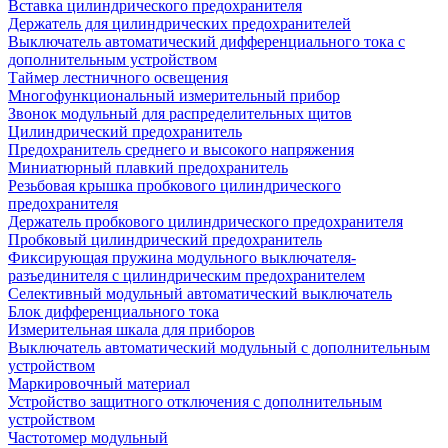
Вставка цилиндрического предохранителя
Держатель для цилиндрических предохранителей
Выключатель автоматический дифференциального тока с
дополнительным устройством
Таймер лестничного освещения
Многофункциональный измерительный прибор
Звонок модульный для распределительных щитов
Цилиндрический предохранитель
Предохранитель среднего и высокого напряжения
Миниатюрный плавкий предохранитель
Резьбовая крышка пробкового цилиндрического
предохранителя
Держатель пробкового цилиндрического предохранителя
Пробковый цилиндрический предохранитель
Фиксирующая пружина модульного выключателя-
разъединителя с цилиндрическим предохранителем
Селективный модульный автоматический выключатель
Блок дифференциального тока
Измерительная шкала для приборов
Выключатель автоматический модульный с дополнительным
устройством
Маркировочный материал
Устройство защитного отключения с дополнительным
устройством
Частотомер модульный