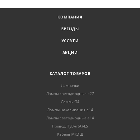
КОМПАНИЯ
БРЕНДЫ
УСЛУГИ
АКЦИИ
КАТАЛОГ ТОВАРОВ
Лампочки
Лампы светодиодные е27
Лампы G4
Лампы накаливания е14
Лампы светодиодные е14
Провод ПуВнг(А)-LS
Кабель МКЭШ