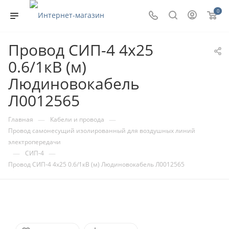
0
Провод СИП-4 4х25
0.6/1кВ (м)
Людиновокабель
Л0012565
—
—
Главная
Кабели и провода
Провод самонесущий изолированный для воздушных линий
электропередачи
—
—
СИП-4
Провод СИП-4 4х25 0.6/1кВ (м) Людиновокабель Л0012565