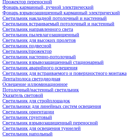
Прожектор переносной
Фонарь карманный, ручной электрический
Фонарь взрывозащищенный карманный электрический
Светильник накладной потолочный и настенный
Светильник встраиваемый потолочный и настенный
Светильник направленного света
Светильник пылевлагозащищенный
Светильник для высоких пролетов
Светильник подвесной
Светильник/прожектор
Светильник настенно-потолочный
Светильник взрывозащищенный стационарный
Светильник аварийного освещения
Светильник для встраиваемого и поверхностного монтажа
Лента/полоса светодиодная
Освещение иллюминационное
Потолочный/настенный светильник
Указатель световой
Светильник для стройплощадок
Светильники для линейных систем освещения
Светильник ориентации
Светильник грунтовый
Светильник взрывозащищенный переносной
Светильник для освещения туннелей
Светильник напольный