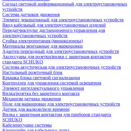
Сигнал световой информационный для электроустановочных
устройств
Система датчиков движения
Элемент декоративный для электроустановочных устройств
Ввод кабельный для электроустановочных изделий
Передатчик/пульт дистанционного управления для
электроустановочных устройств
Стойка электропитания (миниколонны)
Материалы монтажные для маркировки
Адаптер переходный для электроустановочных устройств
Аксессуары для розетки/вилки с защитным контактом
стандарта SCHUKO
Система акустическая для электроустановочных устройств
Настольный розеточный блок
Крышка блока световой сигнализации
Контроллер для управления системой освещения
Элемент интеллектуального управления
Вилка/розетка без защитного контакта
Механизм датчика движения
Поле для маркировки для электроустановочных устройств
Датчик для жалюзи/реле времени
Вилка с защитным контактом для приборов стандарта
SCHUKO
Кабеленесущие системы
Кронштейн для кабельного лотка