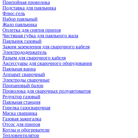
Припойная проволока
Подставка для паяльника
Флюс-гель
Набор паяльный
Жало паяльника
Оплетка для снятия припоя
Чистящая губка для паяльного жала
Паяльник газовый
Зажим заземления для сварочного кабеля
Электрододержатель
Разъем для сварочного кабеля
Аксессуары для сварочного оборудования
Паяльная ванна
Аппарат сварочный
Электроды сварочные
Пропановый балон
Проволока для сварочных полуавтоматов
Редуктор газовый
Паяльная станция
Горелка газосварочная
Маска сварщика
Газовая зажигалка
Отсос для припоя
Котлы и обогреватели
Тепловентилятор