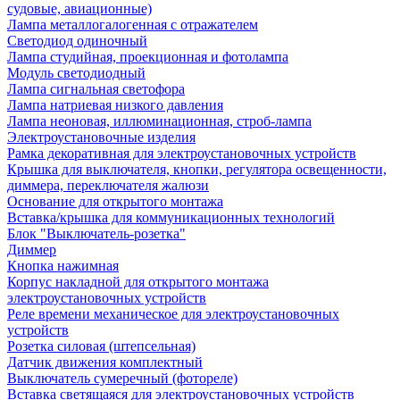
судовые, авиационные)
Лампа металлогалогенная с отражателем
Светодиод одиночный
Лампа студийная, проекционная и фотолампа
Модуль светодиодный
Лампа сигнальная светофора
Лампа натриевая низкого давления
Лампа неоновая, иллюминационная, строб-лампа
Электроустановочные изделия
Рамка декоративная для электроустановочных устройств
Крышка для выключателя, кнопки, регулятора освещенности,
диммера, переключателя жалюзи
Основание для открытого монтажа
Вставка/крышка для коммуникационных технологий
Блок "Выключатель-розетка"
Диммер
Кнопка нажимная
Корпус накладной для открытого монтажа
электроустановочных устройств
Реле времени механическое для электроустановочных
устройств
Розетка силовая (штепсельная)
Датчик движения комплектный
Выключатель сумеречный (фотореле)
Вставка светящаяся для электроустановочных устройств