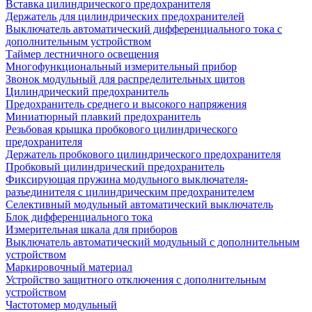
Вставка цилиндрического предохранителя
Держатель для цилиндрических предохранителей
Выключатель автоматический дифференциального тока с
дополнительным устройством
Таймер лестничного освещения
Многофункциональный измерительный прибор
Звонок модульный для распределительных щитов
Цилиндрический предохранитель
Предохранитель среднего и высокого напряжения
Миниатюрный плавкий предохранитель
Резьбовая крышка пробкового цилиндрического
предохранителя
Держатель пробкового цилиндрического предохранителя
Пробковый цилиндрический предохранитель
Фиксирующая пружина модульного выключателя-
разъединителя с цилиндрическим предохранителем
Селективный модульный автоматический выключатель
Блок дифференциального тока
Измерительная шкала для приборов
Выключатель автоматический модульный с дополнительным
устройством
Маркировочный материал
Устройство защитного отключения с дополнительным
устройством
Частотомер модульный