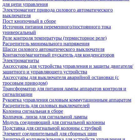
для цепи управления
Электромагнит привода силового автоматического
выключателя
Пост кнопочный в сборе
Источник питания переменного/постоянного тока
универсальный
Реле контроля температуры (термисторное реле)
Расцепитель минимального напряжения
Шасси силового автоматического выключателя
Контактор/магнитный пускатель для конденсаторов
Электромагниты
Аксессуары для устройства управления и защиты двигателя/
защитного и управляющего устройства
Аксессуары для выключателя аварийной остановки (с
тросовым приводом)
Трансформатор для питания лампы аппаратов контроля и
сигнализации
Рукоятка управления силовым коммутационным аппаратом
Расцепитель для силовых выключателей
Колонна сигнальная в сборе
Колпачок, линза для сигнальной лампы
Модуль соединяющий для сигнальной колонны
Подставка для сигнальной колонны с трубкой
Элемент соединительный для сборных шин
Защитный колпачок/крышка для устройств управления и