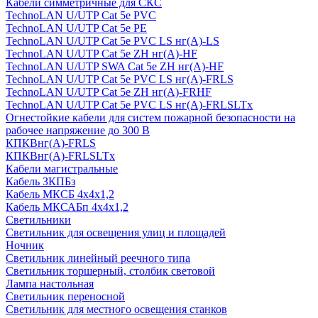
Кабели симметричные для СКС
TechnoLAN U/UTP Cat 5e PVC
TechnoLAN U/UTP Cat 5e PE
TechnoLAN U/UTP Cat 5e PVC LS нг(A)-LS
TechnoLAN U/UTP Cat 5e ZH нг(A)-HF
TechnoLAN U/UTP SWA Cat 5e ZH нг(A)-HF
TechnoLAN U/UTP Cat 5e PVC LS нг(A)-FRLS
TechnoLAN U/UTP Cat 5e ZH нг(A)-FRHF
TechnoLAN U/UTP Cat 5e PVC LS нг(A)-FRLSLTx
Огнестойкие кабели для систем пожарной безопасности на
рабочее напряжение до 300 В
КПКВнг(A)-FRLS
КПКВнг(A)-FRLSLTx
Кабели магистральные
Кабель ЗКПБз
Кабель МКСБ 4х4х1,2
Кабель МКСАБп 4х4х1,2
Светильники
Светильник для освещения улиц и площадей
Ночник
Светильник линейный реечного типа
Светильник торшерный, столбик световой
Лампа настольная
Светильник переносной
Светильник для местного освещения станков