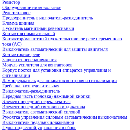
Резистор
Оборудование низковольтное
Реле тепловое
Предохранитель выключатель-разъединитель
Клемма шинная
Пускатель магнитный реверсивный
Контакт вспомогательный
Контактор/магнитный пускатель/силовое реле переменного
тока (АС)
Выключатель автоматический для защиты двигателя
Контакторное реле
Защита от перенапряжения
Модуль усилителя для контакторов
Корпус постов для установки аппаратов управления и
сигнализации
Ламподержатель для аппаратов контроля и сигнализации
Гребенка распределительная
Выключатель-разъединитель
Передняя часть (головка) нажимной кнопки
Элемент передний переключателя
Элемент передний светового индикатора
Выключатель автоматический силовой
Рукоятка управления силовым автоматическим выключателем
Выключатель педальный/нажимной
Пульт подвесной управления в сборе