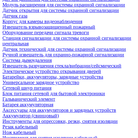
Модуль расширения для системы охранной сигнализации
Датчик открытия для системы охранной сигнализации
Датчик газа
Корпус для камеры видеонаблюдения
Извещатель взрывозащищенный пожарный
Оборудование передачи сигнала тревоги
Станция сигнализации для системы охранной сигнализации
центральная
Датчик технический для системы охранной сигнализации
Ручной извещатель для охранно-пожарной сигнализации
Система дымоудаления
Извещатель разрушения стекла/вибрации/сейсмический
Электрическое устройство открывания дверей
Батарейки, аккумуляторы, зарядные устройства
Универсальное зарядное устройство
Сетевой шнур питания
Блок питания сетевой для бытовой электроники
Гальванический элемент
Батарея аккумуляторная
Аксессуары для аккумуляторов и зарядных устройств
Аккумулятор (свинцовый)
Инструменты для опрессовки, резки, снятия изоляции
Резак кабельный
Нож кабельный
Инструмент для снятия изоляции кабельный