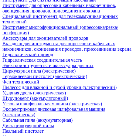
Инструмент для опрессовки кабельных наконечников,
оконцевания проводов, присоединения экрана
Специальный инструмент для телекоммуникационных
технологий
Инструмент многофункциональный (опрессовка/резка/
перфорация)
Аксессуары для оконцевателей проводов
Вкладыш для инструмента для опрессовки кабельных
наконечников, оконцевания проводов, присоединения экрана
Гидравлический привод
Гидравлическая соединительная часть
Электроинструменты и аксессуары для них
Циркулярная пила (электрические)
Термоклеевой пистолет (электрический)
Фен технический
Пылесос для влажной и сухой уборки (электрический)
Ударная дрель (электрическая)
Шуруповерт (аккумуляторный)
Угловая шлифовальная машина (электрическая)
Эксцентриковая дисковая шлифовальная машина
(электрическая)
Сабельная пила (аккумуляторная)
Диск циркулярной пилы
Паяльный пистолет