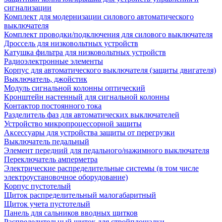
сигнализации
Комплект для модернизации силового автоматического
выключателя
Комплект проводки/подключения для силового выключателя
Дроссель для низковольтных устройств
Катушка фильтра для низковольтных устройств
Радиоэлектронные элементы
Корпус для автоматического выключателя (защиты двигателя)
Выключатель, джойстик
Модуль сигнальной колонны оптический
Кронштейн настенный для сигнальной колонны
Контактор постоянного тока
Разделитель фаз для автоматических выключателей
Устройство микропроцессорной защиты
Аксессуары для устройства защиты от перегрузки
Выключатель педальный
Элемент передний для педального/нажимного выключателя
Переключатель амперметра
Электрические распределительные системы (в том числе
электроустановочное оборудование)
Корпус пустотелый
Щиток распределительный малогабаритный
Щиток учета пустотелый
Панель для сальников вводных щитков
Распределительный щиток для стройплощадки