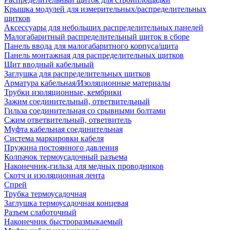
Крышка модулей для измерительных/распределительных
щитков
Аксессуары для небольших распределительных панелей
Малогабаритный распределительный щиток в сборе
Панель ввода для малогабаритного корпуса/щита
Панель монтажная для распределительных щитков
Щит вводный кабельный
Заглушка для распределительных щитков
Арматура кабельная/Изоляционные материалы
Трубки изоляционные, кембрики
Зажим соединительный, ответвительный
Гильза соединительная со срывными болтами
Сжим ответвительный, ответвитель
Муфта кабельная соединительная
Система маркировки кабеля
Пружина постоянного давления
Колпачок термоусадочный разъема
Наконечник-гильза для медных проводников
Скотч и изоляционная лента
Спрей
Трубка термоусадочная
Заглушка термоусадочная концевая
Разъем слаботочный
Наконечник быстроразмыкаемый