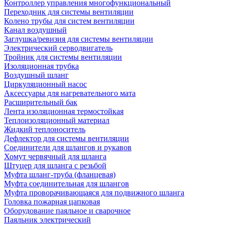
Контроллер управления многофункциональный
Переходник для системы вентиляции
Колено трубы для систем вентиляции
Канал воздушный
Заглушка/ревизия для системы вентиляции
Электрический серводвигатель
Тройник для системы вентиляции
Изоляционная трубка
Воздушный шланг
Циркуляционный насос
Аксессуары для нагревательного мата
Расширительный бак
Лента изоляционная термостойкая
Теплоизоляционный материал
Жидкий теплоноситель
Дефлектор для системы вентиляции
Соединители для шлангов и рукавов
Хомут червячный для шланга
Штуцер для шланга с резьбой
Муфта шланг-труба (фланцевая)
Муфта соединительная для шлангов
Муфта проворачивающаяся для подвижного шланга
Головка пожарная цапковая
Оборудование паяльное и сварочное
Паяльник электрический