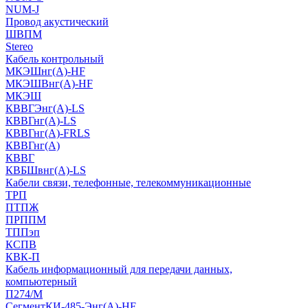
NUM-J
Провод акустический
ШВПМ
Stereo
Кабель контрольный
МКЭШнг(A)-HF
МКЭШВнг(А)-HF
МКЭШ
КВВГЭнг(А)-LS
КВВГнг(А)-LS
КВВГнг(А)-FRLS
КВВГнг(А)
КВВГ
КВБШвнг(А)-LS
Кабели связи, телефонные, телекоммуникационные
ТРП
ПТПЖ
ПРППМ
ТППэп
КСПВ
КВК-П
Кабель информационный для передачи данных,
компьютерный
П274/М
СегментКИ-485-Энг(А)-HF