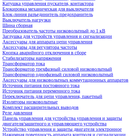
Катушка управления пускателя, контактора
Блокировка механическая для выключателя
Блок-линия разъединитель предохранитель
Выключатель нагрузки
Шина сборная
Преобразователь частоты низковольтный до 1 кВ
Заглушка для устройств управления и сигнализации
Аксессуары для аппарата цепи управления
Аксессуары для регулятора частоты
Кнопка аварийного отключения в сборе
Стабилизаторы напряжения
Трансформатор тока
Трансформатор трехфазный силовой низковольтный
Трансформатор однофазный силовой низковольтный
Аксессуары для низковольтных коммутационных аппаратов
Источник питания постоянного тока
Источник питания переменного тока
Переключатель для цепи управления, пакетный
Изоляторы низковольтные
Комплект расширительных выводов
Реле давления
Панель управления для устройства управления и защиты
двигателя/защитного и управляющего устройства
Устройство управления и защиты двигателя электронное
Нажимная поверхность аппарата контроля и сигнализации