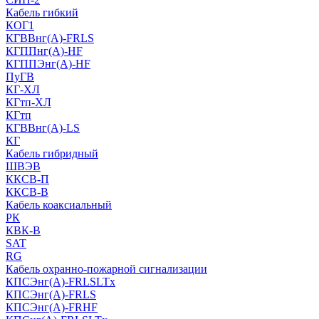
Кабель гибкий
КОГ1
КГВВнг(А)-FRLS
КГППнг(A)-HF
КГППЭнг(A)-HF
ПуГВ
КГ-ХЛ
КГтп-ХЛ
КГтп
КГВВнг(А)-LS
КГ
Кабель гибридный
ШВЭВ
ККСВ-П
ККСВ-В
Кабель коаксиальный
РК
КВК-В
SAT
RG
Кабель охранно-пожарной сигнализации
КПСЭнг(А)-FRLSLTx
КПСЭнг(А)-FRLS
КПСЭнг(А)-FRHF