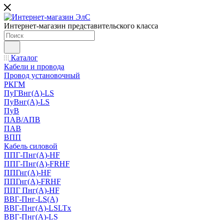
Интернет-магазин представительского класса
Каталог
Кабели и провода
Провод установочный
РКГМ
ПуГВнг(А)-LS
ПуВнг(А)-LS
ПуВ
ПАВ/АПВ
ПАВ
ВПП
Кабель силовой
ППГ-Пнг(А)-HF
ППГ-Пнг(А)-FRHF
ППГнг(А)-HF
ППГнг(А)-FRHF
ППГ Пнг(А)-HF
ВВГ-Пнг-LS(А)
ВВГ-Пнг(А)-LSLTx
ВВГ-Пнг(А)-LS