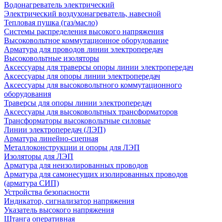
Водонагреватель электрический
Электрический воздухонагреватель, навесной
Тепловая пушка (газ/масло)
Системы распределения высокого напряжения
Высоковольтное коммутационное оборудование
Арматура для проводов линии электропередач
Высоковольтные изоляторы
Аксессуары для траверсы опоры линии электропередач
Аксессуары для опоры линии электропередач
Аксессуары для высоковольтного коммутационного
оборудования
Траверсы для опоры линии электропередач
Аксессуары для высоковольтных трансформаторов
Трансформаторы высоковольтные силовые
Линии электропередач (ЛЭП)
Арматура линейно-сцепная
Металлоконструкции и опоры для ЛЭП
Изоляторы для ЛЭП
Арматура для неизолированных проводов
Арматура для самонесущих изолированных проводов
(арматура СИП)
Устройства безопасности
Индикатор, сигнализатор напряжения
Указатель высокого напряжения
Штанга оперативная