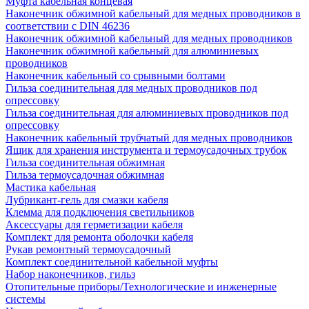
Муфта кабельная концевая
Наконечник обжимной кабельный для медных проводников в
соответствии с DIN 46236
Наконечник обжимной кабельный для медных проводников
Наконечник обжимной кабельный для алюминиевых
проводников
Наконечник кабельный со срывными болтами
Гильза соединительная для медных проводников под
опрессовку
Гильза соединительная для алюминиевых проводников под
опрессовку
Наконечник кабельный трубчатый для медных проводников
Ящик для хранения инструмента и термоусадочных трубок
Гильза соединительная обжимная
Гильза термоусадочная обжимная
Мастика кабельная
Лубрикант-гель для смазки кабеля
Клемма для подключения светильников
Аксессуары для герметизации кабеля
Комплект для ремонта оболочки кабеля
Рукав ремонтный термоусадочный
Комплект соединительной кабельной муфты
Набор наконечников, гильз
Отопительные приборы/Технологические и инженерные
системы