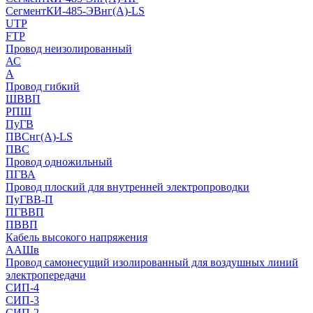
СегментКИ-485-ЭВнг(А)-LS
UTP
FTP
Провод неизолированный
АС
А
Провод гибкий
ШВВП
РПШ
ПуГВ
ПВСнг(А)-LS
ПВС
Провод одножильный
ПГВА
Провод плоский для внутренней электропроводки
ПуГВВ-П
ПГВВП
ПВВП
Кабель высокого напряжения
ААШв
Провод самонесущий изолированный для воздушных линий
электропередачи
СИП-4
СИП-3
СИП-2