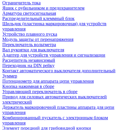
Ограничитель тока
Ящик с рубильником и предохранителем
Арматура светосигнальная
Распределительный клеммный блок
Шильдик (пластинка маркировочная) для устройств
управления
Устройство плавного пуска
Модуль защиты от перенапряжения
Переключатель вольтметра
Вал рукоятки для выключателя
Адаптер для устройств управления и сигнализации
Расцепитель независимый
Переходник на DIN рейку
Контакт автоматического выключателя дополнительный
Зуммер
Потенциометр для аппарата цепи управления
Кнопка нажимная в сборе
Управляющий переключатель в сборе
Привод для силовых автоматических выключателей
электрический
Держатель маркировочной пластины аппарата для цепи
управления
Комбинированный пускатель с электронным блоком
управления
Элемент передний для грибовидной кнопки