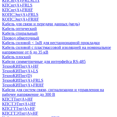
КПСнг(А)-FRLSLTx
КПСнг(А)-FRLS
КПСнг(А)-FRHF
КОПСЭнг(А)-FRLS
КОПСЭнг(А)-FRHF
Кабель для связи и передачи данных (медь)
Кабель оптический
Кабель спиральный
Провод обмоточный
Кабель силовой < 1кВ для нестационарной прокладки
Кабель силовой с пластмассовой изоляцией на номинальное
напряжение от 6 до 35 кВ
Кабель плоский
Кабели симметричные для интерфейса RS-485
ТеxноКИПнг(A)-HF
ТеxноКИПнг(A)-LS
ТеxноКИПнг(D)
ТехноКИПнг(A)-FRLS
ТехноКИПнг(A)-FRHF
Кабели для систем связи, сигнализации и управления на
рабочее напряжение до 300 В
КПСТТнг(A)-HF
КПСТЭТнг(A)-HF
КПСГТТнг(A)-HF
КПСГТЭТнг(A)-HF