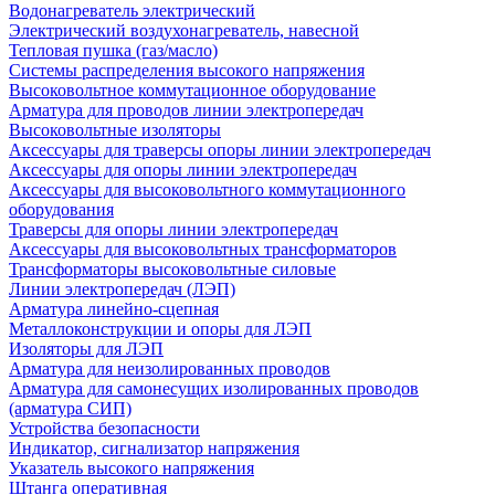
Водонагреватель электрический
Электрический воздухонагреватель, навесной
Тепловая пушка (газ/масло)
Системы распределения высокого напряжения
Высоковольтное коммутационное оборудование
Арматура для проводов линии электропередач
Высоковольтные изоляторы
Аксессуары для траверсы опоры линии электропередач
Аксессуары для опоры линии электропередач
Аксессуары для высоковольтного коммутационного
оборудования
Траверсы для опоры линии электропередач
Аксессуары для высоковольтных трансформаторов
Трансформаторы высоковольтные силовые
Линии электропередач (ЛЭП)
Арматура линейно-сцепная
Металлоконструкции и опоры для ЛЭП
Изоляторы для ЛЭП
Арматура для неизолированных проводов
Арматура для самонесущих изолированных проводов
(арматура СИП)
Устройства безопасности
Индикатор, сигнализатор напряжения
Указатель высокого напряжения
Штанга оперативная