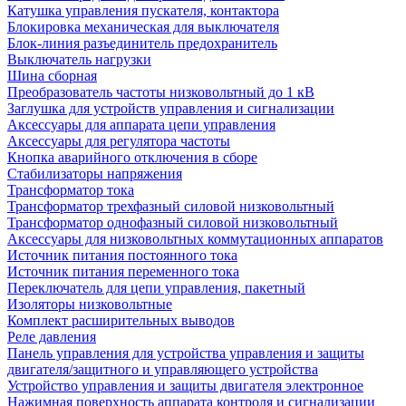
Катушка управления пускателя, контактора
Блокировка механическая для выключателя
Блок-линия разъединитель предохранитель
Выключатель нагрузки
Шина сборная
Преобразователь частоты низковольтный до 1 кВ
Заглушка для устройств управления и сигнализации
Аксессуары для аппарата цепи управления
Аксессуары для регулятора частоты
Кнопка аварийного отключения в сборе
Стабилизаторы напряжения
Трансформатор тока
Трансформатор трехфазный силовой низковольтный
Трансформатор однофазный силовой низковольтный
Аксессуары для низковольтных коммутационных аппаратов
Источник питания постоянного тока
Источник питания переменного тока
Переключатель для цепи управления, пакетный
Изоляторы низковольтные
Комплект расширительных выводов
Реле давления
Панель управления для устройства управления и защиты
двигателя/защитного и управляющего устройства
Устройство управления и защиты двигателя электронное
Нажимная поверхность аппарата контроля и сигнализации