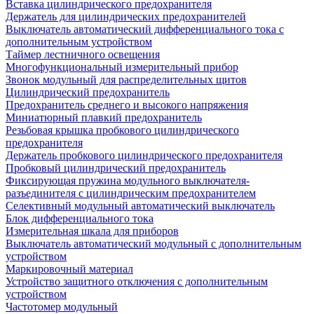
Вставка цилиндрического предохранителя
Держатель для цилиндрических предохранителей
Выключатель автоматический дифференциального тока с
дополнительным устройством
Таймер лестничного освещения
Многофункциональный измерительный прибор
Звонок модульный для распределительных щитов
Цилиндрический предохранитель
Предохранитель среднего и высокого напряжения
Миниатюрный плавкий предохранитель
Резьбовая крышка пробкового цилиндрического
предохранителя
Держатель пробкового цилиндрического предохранителя
Пробковый цилиндрический предохранитель
Фиксирующая пружина модульного выключателя-
разъединителя с цилиндрическим предохранителем
Селективный модульный автоматический выключатель
Блок дифференциального тока
Измерительная шкала для приборов
Выключатель автоматический модульный с дополнительным
устройством
Маркировочный материал
Устройство защитного отключения с дополнительным
устройством
Частотомер модульный