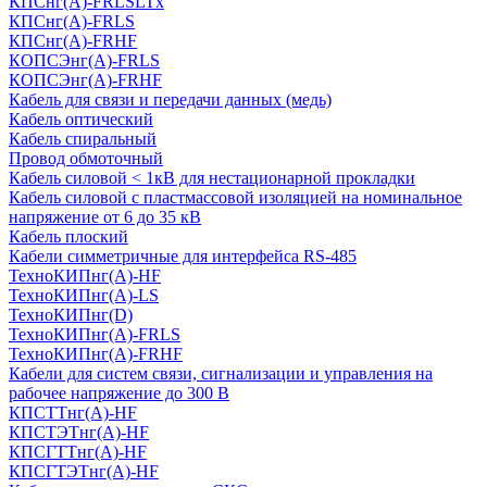
КПСнг(А)-FRLSLTx
КПСнг(А)-FRLS
КПСнг(А)-FRHF
КОПСЭнг(А)-FRLS
КОПСЭнг(А)-FRHF
Кабель для связи и передачи данных (медь)
Кабель оптический
Кабель спиральный
Провод обмоточный
Кабель силовой < 1кВ для нестационарной прокладки
Кабель силовой с пластмассовой изоляцией на номинальное
напряжение от 6 до 35 кВ
Кабель плоский
Кабели симметричные для интерфейса RS-485
ТеxноКИПнг(A)-HF
ТеxноКИПнг(A)-LS
ТеxноКИПнг(D)
ТехноКИПнг(A)-FRLS
ТехноКИПнг(A)-FRHF
Кабели для систем связи, сигнализации и управления на
рабочее напряжение до 300 В
КПСТТнг(A)-HF
КПСТЭТнг(A)-HF
КПСГТТнг(A)-HF
КПСГТЭТнг(A)-HF