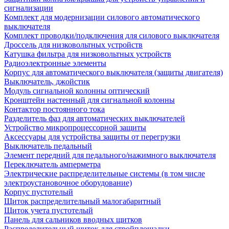
сигнализации
Комплект для модернизации силового автоматического
выключателя
Комплект проводки/подключения для силового выключателя
Дроссель для низковольтных устройств
Катушка фильтра для низковольтных устройств
Радиоэлектронные элементы
Корпус для автоматического выключателя (защиты двигателя)
Выключатель, джойстик
Модуль сигнальной колонны оптический
Кронштейн настенный для сигнальной колонны
Контактор постоянного тока
Разделитель фаз для автоматических выключателей
Устройство микропроцессорной защиты
Аксессуары для устройства защиты от перегрузки
Выключатель педальный
Элемент передний для педального/нажимного выключателя
Переключатель амперметра
Электрические распределительные системы (в том числе
электроустановочное оборудование)
Корпус пустотелый
Щиток распределительный малогабаритный
Щиток учета пустотелый
Панель для сальников вводных щитков
Распределительный щиток для стройплощадки