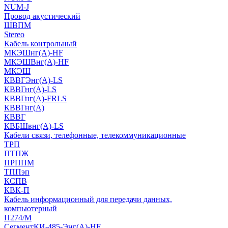
NUM-J
Провод акустический
ШВПМ
Stereo
Кабель контрольный
МКЭШнг(A)-HF
МКЭШВнг(А)-HF
МКЭШ
КВВГЭнг(А)-LS
КВВГнг(А)-LS
КВВГнг(А)-FRLS
КВВГнг(А)
КВВГ
КВБШвнг(А)-LS
Кабели связи, телефонные, телекоммуникационные
ТРП
ПТПЖ
ПРППМ
ТППэп
КСПВ
КВК-П
Кабель информационный для передачи данных,
компьютерный
П274/М
СегментКИ-485-Энг(А)-HF