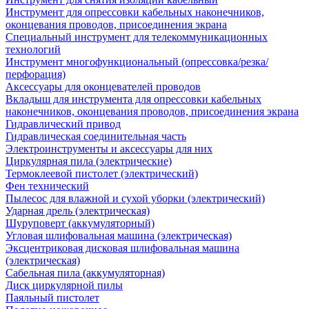
Инструмент для опрессовки кабельных наконечников,
оконцевания проводов, присоединения экрана
Специальный инструмент для телекоммуникационных
технологий
Инструмент многофункциональный (опрессовка/резка/
перфорация)
Аксессуары для оконцевателей проводов
Вкладыш для инструмента для опрессовки кабельных
наконечников, оконцевания проводов, присоединения экрана
Гидравлический привод
Гидравлическая соединительная часть
Электроинструменты и аксессуары для них
Циркулярная пила (электрические)
Термоклеевой пистолет (электрический)
Фен технический
Пылесос для влажной и сухой уборки (электрический)
Ударная дрель (электрическая)
Шуруповерт (аккумуляторный)
Угловая шлифовальная машина (электрическая)
Эксцентриковая дисковая шлифовальная машина
(электрическая)
Сабельная пила (аккумуляторная)
Диск циркулярной пилы
Паяльный пистолет