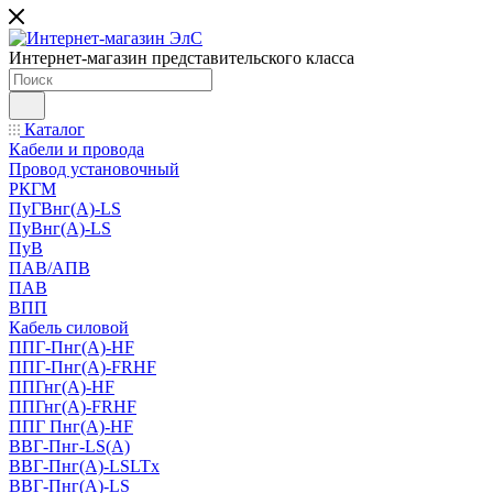
Интернет-магазин представительского класса
Каталог
Кабели и провода
Провод установочный
РКГМ
ПуГВнг(А)-LS
ПуВнг(А)-LS
ПуВ
ПАВ/АПВ
ПАВ
ВПП
Кабель силовой
ППГ-Пнг(А)-HF
ППГ-Пнг(А)-FRHF
ППГнг(А)-HF
ППГнг(А)-FRHF
ППГ Пнг(А)-HF
ВВГ-Пнг-LS(А)
ВВГ-Пнг(А)-LSLTx
ВВГ-Пнг(А)-LS