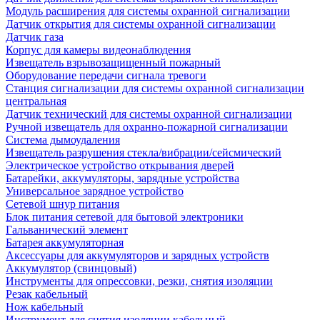
Модуль расширения для системы охранной сигнализации
Датчик открытия для системы охранной сигнализации
Датчик газа
Корпус для камеры видеонаблюдения
Извещатель взрывозащищенный пожарный
Оборудование передачи сигнала тревоги
Станция сигнализации для системы охранной сигнализации
центральная
Датчик технический для системы охранной сигнализации
Ручной извещатель для охранно-пожарной сигнализации
Система дымоудаления
Извещатель разрушения стекла/вибрации/сейсмический
Электрическое устройство открывания дверей
Батарейки, аккумуляторы, зарядные устройства
Универсальное зарядное устройство
Сетевой шнур питания
Блок питания сетевой для бытовой электроники
Гальванический элемент
Батарея аккумуляторная
Аксессуары для аккумуляторов и зарядных устройств
Аккумулятор (свинцовый)
Инструменты для опрессовки, резки, снятия изоляции
Резак кабельный
Нож кабельный
Инструмент для снятия изоляции кабельный