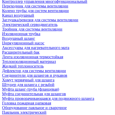
Контроллер управления многофункциональный
Переходник для системы вентиляции
Колено трубы для систем вентиляции
Канал воздушный
Заглушка/ревизия для системы вентиляции
Электрический серводвигатель
Тройник для системы вентиляции
Изоляционная трубка
Воздушный шланг
Циркуляционный насос
Аксессуары для нагревательного мата
Расширительный бак
Лента изоляционная термостойкая
Теплоизоляционный материал
Жидкий теплоноситель
Дефлектор для системы вентиляции
Соединители для шлангов и рукавов
Хомут червячный для шланга
Штуцер для шланга с резьбой
Муфта шланг-труба (фланцевая)
Муфта соединительная для шлангов
Муфта проворачивающаяся для подвижного шланга
Головка пожарная цапковая
Оборудование паяльное и сварочное
Паяльник электрический