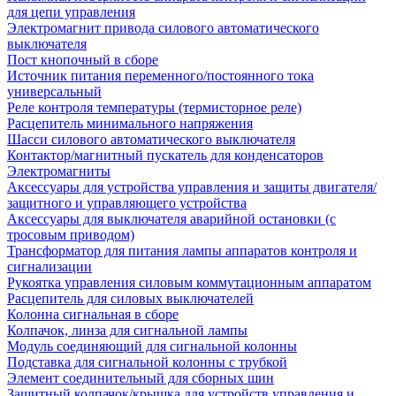
для цепи управления
Электромагнит привода силового автоматического
выключателя
Пост кнопочный в сборе
Источник питания переменного/постоянного тока
универсальный
Реле контроля температуры (термисторное реле)
Расцепитель минимального напряжения
Шасси силового автоматического выключателя
Контактор/магнитный пускатель для конденсаторов
Электромагниты
Аксессуары для устройства управления и защиты двигателя/
защитного и управляющего устройства
Аксессуары для выключателя аварийной остановки (с
тросовым приводом)
Трансформатор для питания лампы аппаратов контроля и
сигнализации
Рукоятка управления силовым коммутационным аппаратом
Расцепитель для силовых выключателей
Колонна сигнальная в сборе
Колпачок, линза для сигнальной лампы
Модуль соединяющий для сигнальной колонны
Подставка для сигнальной колонны с трубкой
Элемент соединительный для сборных шин
Защитный колпачок/крышка для устройств управления и