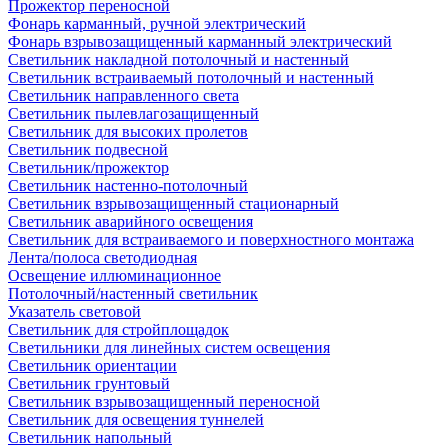
Прожектор переносной
Фонарь карманный, ручной электрический
Фонарь взрывозащищенный карманный электрический
Светильник накладной потолочный и настенный
Светильник встраиваемый потолочный и настенный
Светильник направленного света
Светильник пылевлагозащищенный
Светильник для высоких пролетов
Светильник подвесной
Светильник/прожектор
Светильник настенно-потолочный
Светильник взрывозащищенный стационарный
Светильник аварийного освещения
Светильник для встраиваемого и поверхностного монтажа
Лента/полоса светодиодная
Освещение иллюминационное
Потолочный/настенный светильник
Указатель световой
Светильник для стройплощадок
Светильники для линейных систем освещения
Светильник ориентации
Светильник грунтовый
Светильник взрывозащищенный переносной
Светильник для освещения туннелей
Светильник напольный