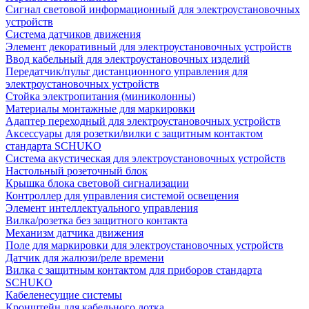
Сигнал световой информационный для электроустановочных
устройств
Система датчиков движения
Элемент декоративный для электроустановочных устройств
Ввод кабельный для электроустановочных изделий
Передатчик/пульт дистанционного управления для
электроустановочных устройств
Стойка электропитания (миниколонны)
Материалы монтажные для маркировки
Адаптер переходный для электроустановочных устройств
Аксессуары для розетки/вилки с защитным контактом
стандарта SCHUKO
Система акустическая для электроустановочных устройств
Настольный розеточный блок
Крышка блока световой сигнализации
Контроллер для управления системой освещения
Элемент интеллектуального управления
Вилка/розетка без защитного контакта
Механизм датчика движения
Поле для маркировки для электроустановочных устройств
Датчик для жалюзи/реле времени
Вилка с защитным контактом для приборов стандарта
SCHUKO
Кабеленесущие системы
Кронштейн для кабельного лотка