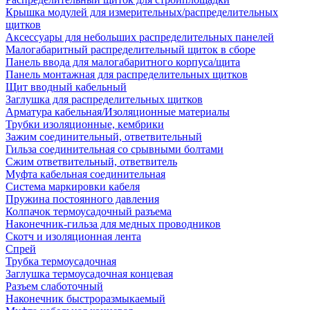
Крышка модулей для измерительных/распределительных
щитков
Аксессуары для небольших распределительных панелей
Малогабаритный распределительный щиток в сборе
Панель ввода для малогабаритного корпуса/щита
Панель монтажная для распределительных щитков
Щит вводный кабельный
Заглушка для распределительных щитков
Арматура кабельная/Изоляционные материалы
Трубки изоляционные, кембрики
Зажим соединительный, ответвительный
Гильза соединительная со срывными болтами
Сжим ответвительный, ответвитель
Муфта кабельная соединительная
Система маркировки кабеля
Пружина постоянного давления
Колпачок термоусадочный разъема
Наконечник-гильза для медных проводников
Скотч и изоляционная лента
Спрей
Трубка термоусадочная
Заглушка термоусадочная концевая
Разъем слаботочный
Наконечник быстроразмыкаемый