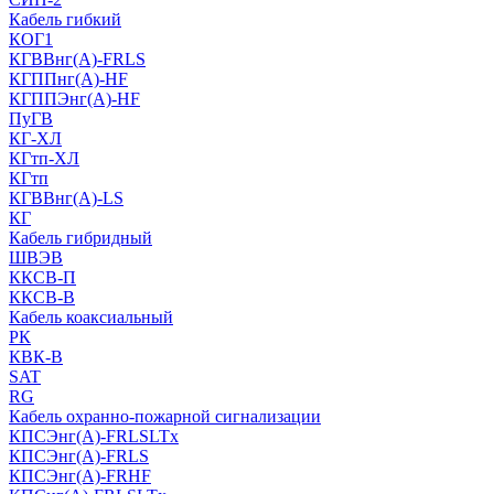
Кабель гибкий
КОГ1
КГВВнг(А)-FRLS
КГППнг(A)-HF
КГППЭнг(A)-HF
ПуГВ
КГ-ХЛ
КГтп-ХЛ
КГтп
КГВВнг(А)-LS
КГ
Кабель гибридный
ШВЭВ
ККСВ-П
ККСВ-В
Кабель коаксиальный
РК
КВК-В
SAT
RG
Кабель охранно-пожарной сигнализации
КПСЭнг(А)-FRLSLTx
КПСЭнг(А)-FRLS
КПСЭнг(А)-FRHF