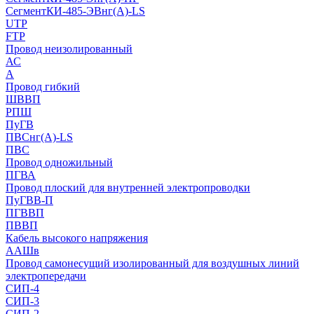
СегментКИ-485-ЭВнг(А)-LS
UTP
FTP
Провод неизолированный
АС
А
Провод гибкий
ШВВП
РПШ
ПуГВ
ПВСнг(А)-LS
ПВС
Провод одножильный
ПГВА
Провод плоский для внутренней электропроводки
ПуГВВ-П
ПГВВП
ПВВП
Кабель высокого напряжения
ААШв
Провод самонесущий изолированный для воздушных линий
электропередачи
СИП-4
СИП-3
СИП-2