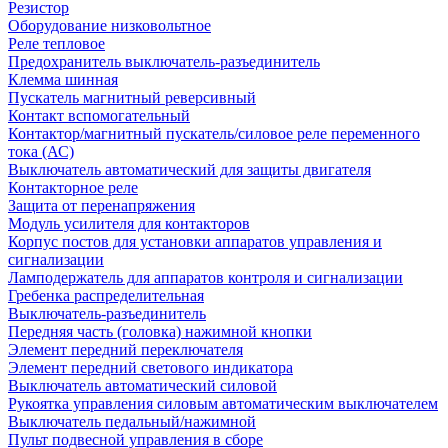
Резистор
Оборудование низковольтное
Реле тепловое
Предохранитель выключатель-разъединитель
Клемма шинная
Пускатель магнитный реверсивный
Контакт вспомогательный
Контактор/магнитный пускатель/силовое реле переменного
тока (АС)
Выключатель автоматический для защиты двигателя
Контакторное реле
Защита от перенапряжения
Модуль усилителя для контакторов
Корпус постов для установки аппаратов управления и
сигнализации
Ламподержатель для аппаратов контроля и сигнализации
Гребенка распределительная
Выключатель-разъединитель
Передняя часть (головка) нажимной кнопки
Элемент передний переключателя
Элемент передний светового индикатора
Выключатель автоматический силовой
Рукоятка управления силовым автоматическим выключателем
Выключатель педальный/нажимной
Пульт подвесной управления в сборе