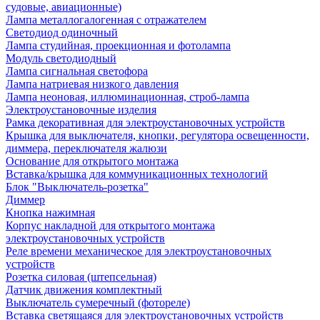
судовые, авиационные)
Лампа металлогалогенная с отражателем
Светодиод одиночный
Лампа студийная, проекционная и фотолампа
Модуль светодиодный
Лампа сигнальная светофора
Лампа натриевая низкого давления
Лампа неоновая, иллюминационная, строб-лампа
Электроустановочные изделия
Рамка декоративная для электроустановочных устройств
Крышка для выключателя, кнопки, регулятора освещенности,
диммера, переключателя жалюзи
Основание для открытого монтажа
Вставка/крышка для коммуникационных технологий
Блок "Выключатель-розетка"
Диммер
Кнопка нажимная
Корпус накладной для открытого монтажа
электроустановочных устройств
Реле времени механическое для электроустановочных
устройств
Розетка силовая (штепсельная)
Датчик движения комплектный
Выключатель сумеречный (фотореле)
Вставка светящаяся для электроустановочных устройств