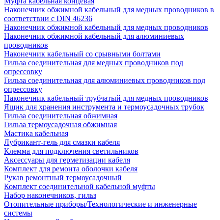
Муфта кабельная концевая
Наконечник обжимной кабельный для медных проводников в
соответствии с DIN 46236
Наконечник обжимной кабельный для медных проводников
Наконечник обжимной кабельный для алюминиевых
проводников
Наконечник кабельный со срывными болтами
Гильза соединительная для медных проводников под
опрессовку
Гильза соединительная для алюминиевых проводников под
опрессовку
Наконечник кабельный трубчатый для медных проводников
Ящик для хранения инструмента и термоусадочных трубок
Гильза соединительная обжимная
Гильза термоусадочная обжимная
Мастика кабельная
Лубрикант-гель для смазки кабеля
Клемма для подключения светильников
Аксессуары для герметизации кабеля
Комплект для ремонта оболочки кабеля
Рукав ремонтный термоусадочный
Комплект соединительной кабельной муфты
Набор наконечников, гильз
Отопительные приборы/Технологические и инженерные
системы