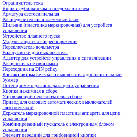
Ограничитель тока
Ящик с рубильником и предохранителем
Арматура светосигнальная
Распределительный клеммный блок
Шильдик (пластинка маркировочная) для устройств
управления
Устройство плавного пуска
Модуль защиты от перенапряжения
Переключатель вольтметра
Вал рукоятки для выключателя
Адаптер для устройств управления и сигнализации
Расцепитель независимый
Переходник на DIN рейку
Контакт автоматического выключателя дополнительный
Зуммер
Потенциометр для аппарата цепи управления
Кнопка нажимная в сборе
Управляющий переключатель в сборе
Привод для силовых автоматических выключателей
электрический
Держатель маркировочной пластины аппарата для цепи
управления
Комбинированный пускатель с электронным блоком
управления
Элемент передний для грибовидной кнопки