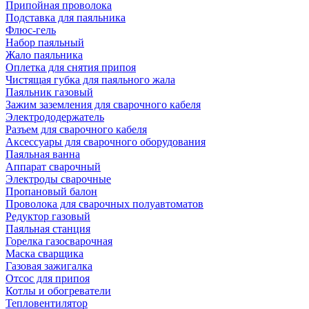
Припойная проволока
Подставка для паяльника
Флюс-гель
Набор паяльный
Жало паяльника
Оплетка для снятия припоя
Чистящая губка для паяльного жала
Паяльник газовый
Зажим заземления для сварочного кабеля
Электрододержатель
Разъем для сварочного кабеля
Аксессуары для сварочного оборудования
Паяльная ванна
Аппарат сварочный
Электроды сварочные
Пропановый балон
Проволока для сварочных полуавтоматов
Редуктор газовый
Паяльная станция
Горелка газосварочная
Маска сварщика
Газовая зажигалка
Отсос для припоя
Котлы и обогреватели
Тепловентилятор