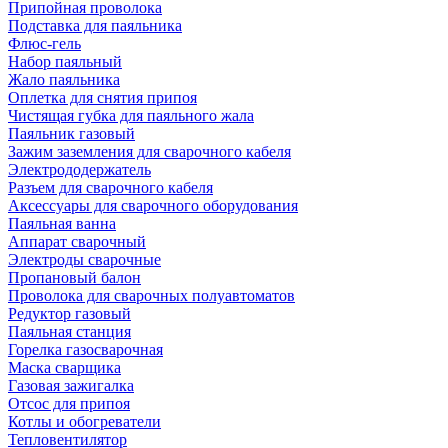
Припойная проволока
Подставка для паяльника
Флюс-гель
Набор паяльный
Жало паяльника
Оплетка для снятия припоя
Чистящая губка для паяльного жала
Паяльник газовый
Зажим заземления для сварочного кабеля
Электрододержатель
Разъем для сварочного кабеля
Аксессуары для сварочного оборудования
Паяльная ванна
Аппарат сварочный
Электроды сварочные
Пропановый балон
Проволока для сварочных полуавтоматов
Редуктор газовый
Паяльная станция
Горелка газосварочная
Маска сварщика
Газовая зажигалка
Отсос для припоя
Котлы и обогреватели
Тепловентилятор