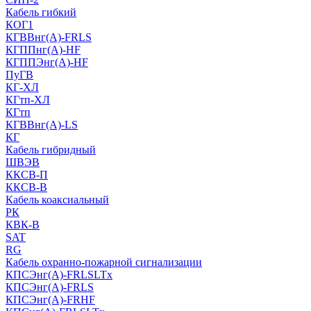
Кабель гибкий
КОГ1
КГВВнг(А)-FRLS
КГППнг(A)-HF
КГППЭнг(A)-HF
ПуГВ
КГ-ХЛ
КГтп-ХЛ
КГтп
КГВВнг(А)-LS
КГ
Кабель гибридный
ШВЭВ
ККСВ-П
ККСВ-В
Кабель коаксиальный
РК
КВК-В
SAT
RG
Кабель охранно-пожарной сигнализации
КПСЭнг(А)-FRLSLTx
КПСЭнг(А)-FRLS
КПСЭнг(А)-FRHF