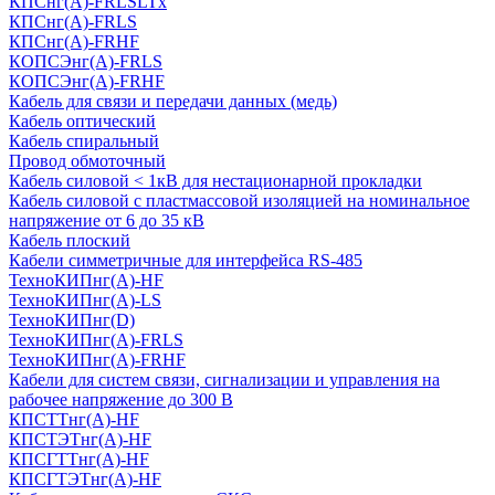
КПСнг(А)-FRLSLTx
КПСнг(А)-FRLS
КПСнг(А)-FRHF
КОПСЭнг(А)-FRLS
КОПСЭнг(А)-FRHF
Кабель для связи и передачи данных (медь)
Кабель оптический
Кабель спиральный
Провод обмоточный
Кабель силовой < 1кВ для нестационарной прокладки
Кабель силовой с пластмассовой изоляцией на номинальное
напряжение от 6 до 35 кВ
Кабель плоский
Кабели симметричные для интерфейса RS-485
ТеxноКИПнг(A)-HF
ТеxноКИПнг(A)-LS
ТеxноКИПнг(D)
ТехноКИПнг(A)-FRLS
ТехноКИПнг(A)-FRHF
Кабели для систем связи, сигнализации и управления на
рабочее напряжение до 300 В
КПСТТнг(A)-HF
КПСТЭТнг(A)-HF
КПСГТТнг(A)-HF
КПСГТЭТнг(A)-HF