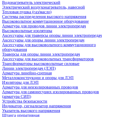
Водонагреватель электрический
Электрический воздухонагреватель, навесной
Тепловая пушка (газ/масло)
Системы распределения высокого напряжения
Высоковольтное коммутационное оборудование
Арматура для проводов линии электропередач
Высоковольтные изоляторы
Аксессуары для траверсы опоры линии электропередач
Аксессуары для опоры линии электропередач
Аксессуары для высоковольтного коммутационного
оборудования
Траверсы для опоры линии электропередач
Аксессуары для высоковольтных трансформаторов
Трансформаторы высоковольтные силовые
Линии электропередач (ЛЭП)
Арматура линейно-сцепная
Металлоконструкции и опоры для ЛЭП
Изоляторы для ЛЭП
Арматура для неизолированных проводов
Арматура для самонесущих изолированных проводов
(арматура СИП)
Устройства безопасности
Индикатор, сигнализатор напряжения
Указатель высокого напряжения
Штанга оперативная