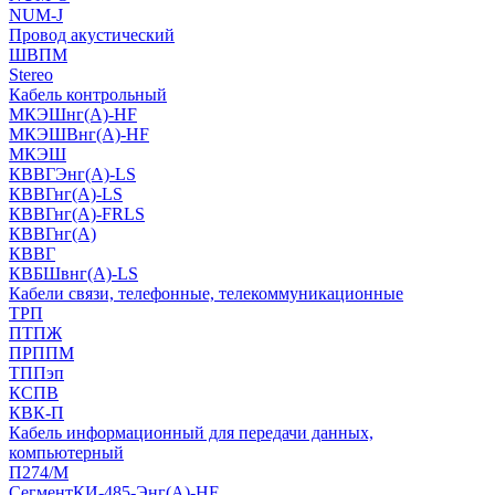
NUM-J
Провод акустический
ШВПМ
Stereo
Кабель контрольный
МКЭШнг(A)-HF
МКЭШВнг(А)-HF
МКЭШ
КВВГЭнг(А)-LS
КВВГнг(А)-LS
КВВГнг(А)-FRLS
КВВГнг(А)
КВВГ
КВБШвнг(А)-LS
Кабели связи, телефонные, телекоммуникационные
ТРП
ПТПЖ
ПРППМ
ТППэп
КСПВ
КВК-П
Кабель информационный для передачи данных,
компьютерный
П274/М
СегментКИ-485-Энг(А)-HF