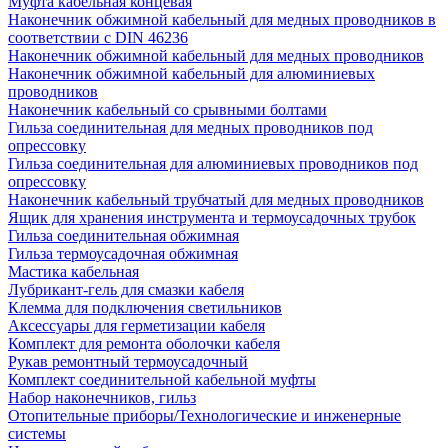
Муфта кабельная концевая
Наконечник обжимной кабельный для медных проводников в
соответствии с DIN 46236
Наконечник обжимной кабельный для медных проводников
Наконечник обжимной кабельный для алюминиевых
проводников
Наконечник кабельный со срывными болтами
Гильза соединительная для медных проводников под
опрессовку
Гильза соединительная для алюминиевых проводников под
опрессовку
Наконечник кабельный трубчатый для медных проводников
Ящик для хранения инструмента и термоусадочных трубок
Гильза соединительная обжимная
Гильза термоусадочная обжимная
Мастика кабельная
Лубрикант-гель для смазки кабеля
Клемма для подключения светильников
Аксессуары для герметизации кабеля
Комплект для ремонта оболочки кабеля
Рукав ремонтный термоусадочный
Комплект соединительной кабельной муфты
Набор наконечников, гильз
Отопительные приборы/Технологические и инженерные
системы