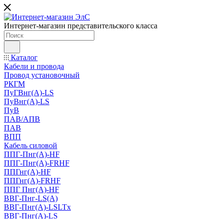
Интернет-магазин представительского класса
Каталог
Кабели и провода
Провод установочный
РКГМ
ПуГВнг(А)-LS
ПуВнг(А)-LS
ПуВ
ПАВ/АПВ
ПАВ
ВПП
Кабель силовой
ППГ-Пнг(А)-HF
ППГ-Пнг(А)-FRHF
ППГнг(А)-HF
ППГнг(А)-FRHF
ППГ Пнг(А)-HF
ВВГ-Пнг-LS(А)
ВВГ-Пнг(А)-LSLTx
ВВГ-Пнг(А)-LS