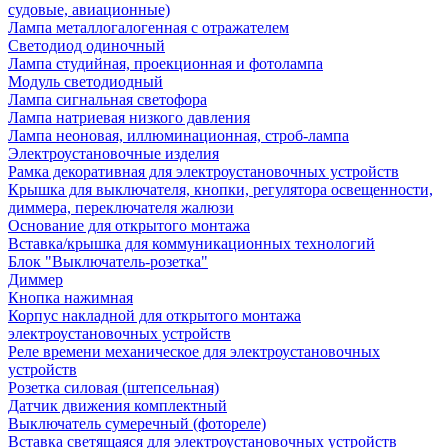
судовые, авиационные)
Лампа металлогалогенная с отражателем
Светодиод одиночный
Лампа студийная, проекционная и фотолампа
Модуль светодиодный
Лампа сигнальная светофора
Лампа натриевая низкого давления
Лампа неоновая, иллюминационная, строб-лампа
Электроустановочные изделия
Рамка декоративная для электроустановочных устройств
Крышка для выключателя, кнопки, регулятора освещенности,
диммера, переключателя жалюзи
Основание для открытого монтажа
Вставка/крышка для коммуникационных технологий
Блок "Выключатель-розетка"
Диммер
Кнопка нажимная
Корпус накладной для открытого монтажа
электроустановочных устройств
Реле времени механическое для электроустановочных
устройств
Розетка силовая (штепсельная)
Датчик движения комплектный
Выключатель сумеречный (фотореле)
Вставка светящаяся для электроустановочных устройств