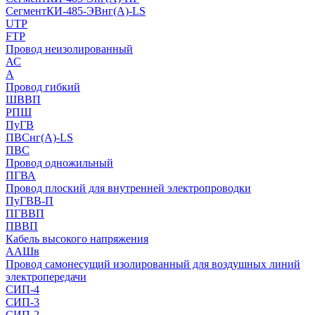
СегментКИ-485-ЭВнг(А)-LS
UTP
FTP
Провод неизолированный
АС
А
Провод гибкий
ШВВП
РПШ
ПуГВ
ПВСнг(А)-LS
ПВС
Провод одножильный
ПГВА
Провод плоский для внутренней электропроводки
ПуГВВ-П
ПГВВП
ПВВП
Кабель высокого напряжения
ААШв
Провод самонесущий изолированный для воздушных линий
электропередачи
СИП-4
СИП-3
СИП-2