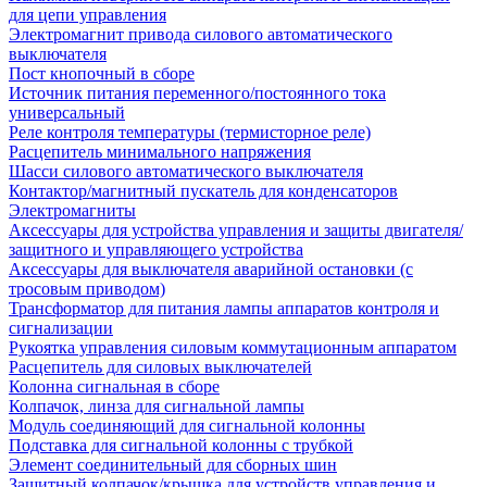
для цепи управления
Электромагнит привода силового автоматического
выключателя
Пост кнопочный в сборе
Источник питания переменного/постоянного тока
универсальный
Реле контроля температуры (термисторное реле)
Расцепитель минимального напряжения
Шасси силового автоматического выключателя
Контактор/магнитный пускатель для конденсаторов
Электромагниты
Аксессуары для устройства управления и защиты двигателя/
защитного и управляющего устройства
Аксессуары для выключателя аварийной остановки (с
тросовым приводом)
Трансформатор для питания лампы аппаратов контроля и
сигнализации
Рукоятка управления силовым коммутационным аппаратом
Расцепитель для силовых выключателей
Колонна сигнальная в сборе
Колпачок, линза для сигнальной лампы
Модуль соединяющий для сигнальной колонны
Подставка для сигнальной колонны с трубкой
Элемент соединительный для сборных шин
Защитный колпачок/крышка для устройств управления и