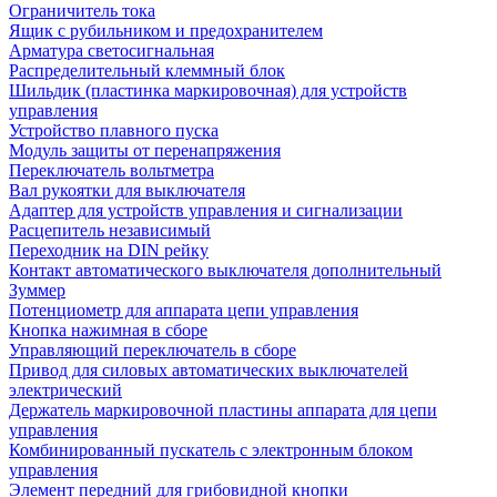
Ограничитель тока
Ящик с рубильником и предохранителем
Арматура светосигнальная
Распределительный клеммный блок
Шильдик (пластинка маркировочная) для устройств
управления
Устройство плавного пуска
Модуль защиты от перенапряжения
Переключатель вольтметра
Вал рукоятки для выключателя
Адаптер для устройств управления и сигнализации
Расцепитель независимый
Переходник на DIN рейку
Контакт автоматического выключателя дополнительный
Зуммер
Потенциометр для аппарата цепи управления
Кнопка нажимная в сборе
Управляющий переключатель в сборе
Привод для силовых автоматических выключателей
электрический
Держатель маркировочной пластины аппарата для цепи
управления
Комбинированный пускатель с электронным блоком
управления
Элемент передний для грибовидной кнопки