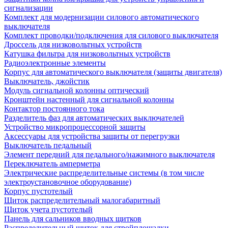
сигнализации
Комплект для модернизации силового автоматического
выключателя
Комплект проводки/подключения для силового выключателя
Дроссель для низковольтных устройств
Катушка фильтра для низковольтных устройств
Радиоэлектронные элементы
Корпус для автоматического выключателя (защиты двигателя)
Выключатель, джойстик
Модуль сигнальной колонны оптический
Кронштейн настенный для сигнальной колонны
Контактор постоянного тока
Разделитель фаз для автоматических выключателей
Устройство микропроцессорной защиты
Аксессуары для устройства защиты от перегрузки
Выключатель педальный
Элемент передний для педального/нажимного выключателя
Переключатель амперметра
Электрические распределительные системы (в том числе
электроустановочное оборудование)
Корпус пустотелый
Щиток распределительный малогабаритный
Щиток учета пустотелый
Панель для сальников вводных щитков
Распределительный щиток для стройплощадки