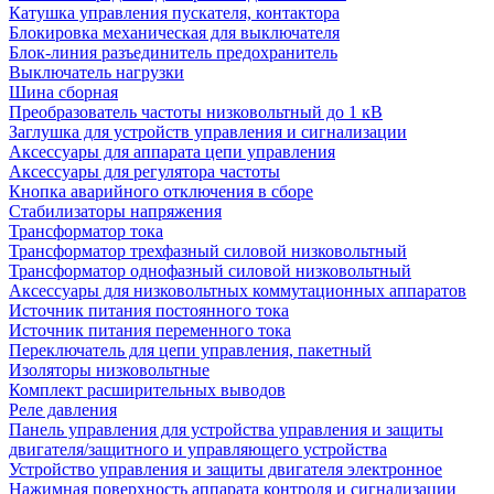
Катушка управления пускателя, контактора
Блокировка механическая для выключателя
Блок-линия разъединитель предохранитель
Выключатель нагрузки
Шина сборная
Преобразователь частоты низковольтный до 1 кВ
Заглушка для устройств управления и сигнализации
Аксессуары для аппарата цепи управления
Аксессуары для регулятора частоты
Кнопка аварийного отключения в сборе
Стабилизаторы напряжения
Трансформатор тока
Трансформатор трехфазный силовой низковольтный
Трансформатор однофазный силовой низковольтный
Аксессуары для низковольтных коммутационных аппаратов
Источник питания постоянного тока
Источник питания переменного тока
Переключатель для цепи управления, пакетный
Изоляторы низковольтные
Комплект расширительных выводов
Реле давления
Панель управления для устройства управления и защиты
двигателя/защитного и управляющего устройства
Устройство управления и защиты двигателя электронное
Нажимная поверхность аппарата контроля и сигнализации