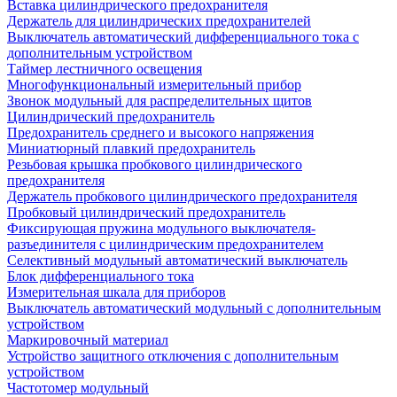
Вставка цилиндрического предохранителя
Держатель для цилиндрических предохранителей
Выключатель автоматический дифференциального тока с
дополнительным устройством
Таймер лестничного освещения
Многофункциональный измерительный прибор
Звонок модульный для распределительных щитов
Цилиндрический предохранитель
Предохранитель среднего и высокого напряжения
Миниатюрный плавкий предохранитель
Резьбовая крышка пробкового цилиндрического
предохранителя
Держатель пробкового цилиндрического предохранителя
Пробковый цилиндрический предохранитель
Фиксирующая пружина модульного выключателя-
разъединителя с цилиндрическим предохранителем
Селективный модульный автоматический выключатель
Блок дифференциального тока
Измерительная шкала для приборов
Выключатель автоматический модульный с дополнительным
устройством
Маркировочный материал
Устройство защитного отключения с дополнительным
устройством
Частотомер модульный