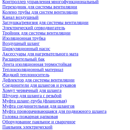
Контроллер управления многофункциональный
Переходник для системы вентиляции
Колено трубы для систем вентиляции
Канал воздушный
Заглушка/ревизия для системы вентиляции
Электрический серводвигатель
Тройник для системы вентиляции
Изоляционная трубка
Воздушный шланг
Циркуляционный насос
Аксессуары для нагревательного мата
Расширительный бак
Лента изоляционная термостойкая
Теплоизоляционный материал
Жидкий теплоноситель
Дефлектор для системы вентиляции
Соединители для шлангов и рукавов
Хомут червячный для шланга
Штуцер для шланга с резьбой
Муфта шланг-труба (фланцевая)
Муфта соединительная для шлангов
Муфта проворачивающаяся для подвижного шланга
Головка пожарная цапковая
Оборудование паяльное и сварочное
Паяльник электрический