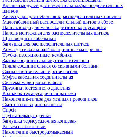
Крышка модулей для измерительных/распределительных
щитков
Аксессуары для небольших распределительных панелей
Малогабаритный распределительный щиток в сборе
Панель ввода для малогабаритного корпуса/щита
Панель монтажная для распределительных щитков
Щит вводный кабельный
Заглушка для распределительных щитков
Арматура кабельная/Изоляционные материалы
Трубки изоляционные, кембрики
Зажим соединительный, ответвительный
Гильза соединительная со срывными болтами
Сжим ответвительный, ответвитель
Муфта кабельная соединительная
Система маркировки кабеля
Пружина постоянного давления
Колпачок термоусадочный разъема
Наконечник-гильза для медных проводников
Скотч и изоляционная лента
Спрей
Трубка термоусадочная
Заглушка термоусадочная концевая
Разъем слаботочный
Наконечник быстроразмыкаемый