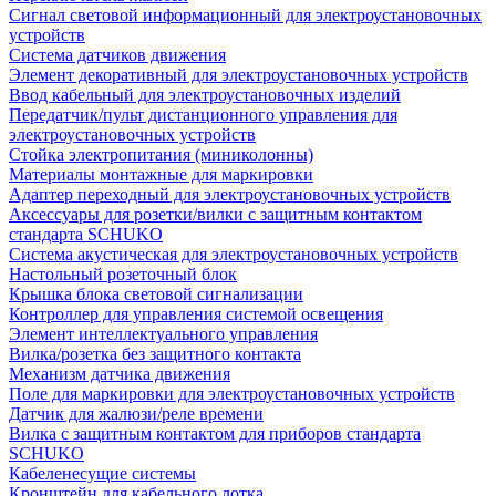
Сигнал световой информационный для электроустановочных
устройств
Система датчиков движения
Элемент декоративный для электроустановочных устройств
Ввод кабельный для электроустановочных изделий
Передатчик/пульт дистанционного управления для
электроустановочных устройств
Стойка электропитания (миниколонны)
Материалы монтажные для маркировки
Адаптер переходный для электроустановочных устройств
Аксессуары для розетки/вилки с защитным контактом
стандарта SCHUKO
Система акустическая для электроустановочных устройств
Настольный розеточный блок
Крышка блока световой сигнализации
Контроллер для управления системой освещения
Элемент интеллектуального управления
Вилка/розетка без защитного контакта
Механизм датчика движения
Поле для маркировки для электроустановочных устройств
Датчик для жалюзи/реле времени
Вилка с защитным контактом для приборов стандарта
SCHUKO
Кабеленесущие системы
Кронштейн для кабельного лотка