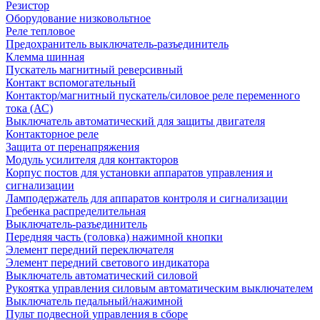
Резистор
Оборудование низковольтное
Реле тепловое
Предохранитель выключатель-разъединитель
Клемма шинная
Пускатель магнитный реверсивный
Контакт вспомогательный
Контактор/магнитный пускатель/силовое реле переменного
тока (АС)
Выключатель автоматический для защиты двигателя
Контакторное реле
Защита от перенапряжения
Модуль усилителя для контакторов
Корпус постов для установки аппаратов управления и
сигнализации
Ламподержатель для аппаратов контроля и сигнализации
Гребенка распределительная
Выключатель-разъединитель
Передняя часть (головка) нажимной кнопки
Элемент передний переключателя
Элемент передний светового индикатора
Выключатель автоматический силовой
Рукоятка управления силовым автоматическим выключателем
Выключатель педальный/нажимной
Пульт подвесной управления в сборе