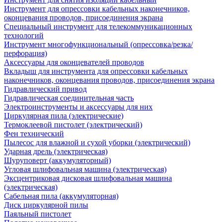
Инструмент для опрессовки кабельных наконечников,
оконцевания проводов, присоединения экрана
Специальный инструмент для телекоммуникационных
технологий
Инструмент многофункциональный (опрессовка/резка/
перфорация)
Аксессуары для оконцевателей проводов
Вкладыш для инструмента для опрессовки кабельных
наконечников, оконцевания проводов, присоединения экрана
Гидравлический привод
Гидравлическая соединительная часть
Электроинструменты и аксессуары для них
Циркулярная пила (электрические)
Термоклеевой пистолет (электрический)
Фен технический
Пылесос для влажной и сухой уборки (электрический)
Ударная дрель (электрическая)
Шуруповерт (аккумуляторный)
Угловая шлифовальная машина (электрическая)
Эксцентриковая дисковая шлифовальная машина
(электрическая)
Сабельная пила (аккумуляторная)
Диск циркулярной пилы
Паяльный пистолет