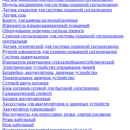
Модуль расширения для системы охранной сигнализации
Датчик открытия для системы охранной сигнализации
Датчик газа
Корпус для камеры видеонаблюдения
Извещатель взрывозащищенный пожарный
Оборудование передачи сигнала тревоги
Станция сигнализации для системы охранной сигнализации
центральная
Датчик технический для системы охранной сигнализации
Ручной извещатель для охранно-пожарной сигнализации
Система дымоудаления
Извещатель разрушения стекла/вибрации/сейсмический
Электрическое устройство открывания дверей
Батарейки, аккумуляторы, зарядные устройства
Универсальное зарядное устройство
Сетевой шнур питания
Блок питания сетевой для бытовой электроники
Гальванический элемент
Батарея аккумуляторная
Аксессуары для аккумуляторов и зарядных устройств
Аккумулятор (свинцовый)
Инструменты для опрессовки, резки, снятия изоляции
Резак кабельный
Нож кабельный
Инструмент для снятия изоляции кабельный