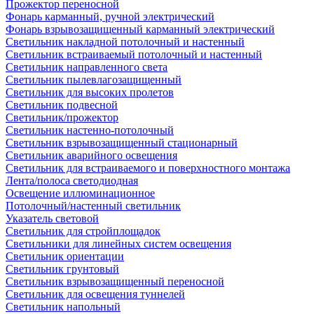
Прожектор переносной
Фонарь карманный, ручной электрический
Фонарь взрывозащищенный карманный электрический
Светильник накладной потолочный и настенный
Светильник встраиваемый потолочный и настенный
Светильник направленного света
Светильник пылевлагозащищенный
Светильник для высоких пролетов
Светильник подвесной
Светильник/прожектор
Светильник настенно-потолочный
Светильник взрывозащищенный стационарный
Светильник аварийного освещения
Светильник для встраиваемого и поверхностного монтажа
Лента/полоса светодиодная
Освещение иллюминационное
Потолочный/настенный светильник
Указатель световой
Светильник для стройплощадок
Светильники для линейных систем освещения
Светильник ориентации
Светильник грунтовый
Светильник взрывозащищенный переносной
Светильник для освещения туннелей
Светильник напольный