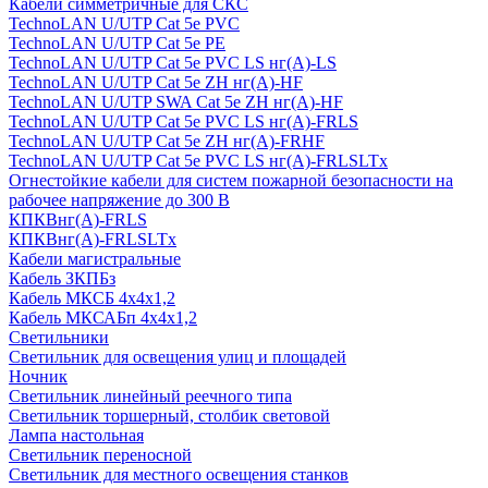
Кабели симметричные для СКС
TechnoLAN U/UTP Cat 5e PVC
TechnoLAN U/UTP Cat 5e PE
TechnoLAN U/UTP Cat 5e PVC LS нг(A)-LS
TechnoLAN U/UTP Cat 5e ZH нг(A)-HF
TechnoLAN U/UTP SWA Cat 5e ZH нг(A)-HF
TechnoLAN U/UTP Cat 5e PVC LS нг(A)-FRLS
TechnoLAN U/UTP Cat 5e ZH нг(A)-FRHF
TechnoLAN U/UTP Cat 5e PVC LS нг(A)-FRLSLTx
Огнестойкие кабели для систем пожарной безопасности на
рабочее напряжение до 300 В
КПКВнг(A)-FRLS
КПКВнг(A)-FRLSLTx
Кабели магистральные
Кабель ЗКПБз
Кабель МКСБ 4х4х1,2
Кабель МКСАБп 4х4х1,2
Светильники
Светильник для освещения улиц и площадей
Ночник
Светильник линейный реечного типа
Светильник торшерный, столбик световой
Лампа настольная
Светильник переносной
Светильник для местного освещения станков