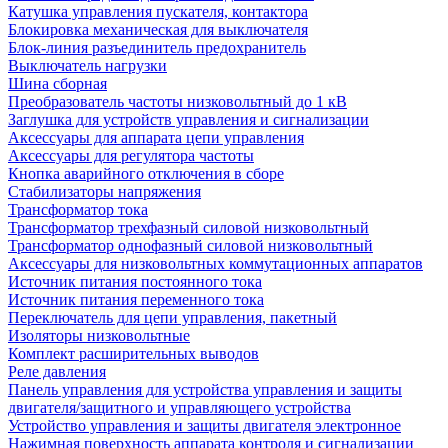
Катушка управления пускателя, контактора
Блокировка механическая для выключателя
Блок-линия разъединитель предохранитель
Выключатель нагрузки
Шина сборная
Преобразователь частоты низковольтный до 1 кВ
Заглушка для устройств управления и сигнализации
Аксессуары для аппарата цепи управления
Аксессуары для регулятора частоты
Кнопка аварийного отключения в сборе
Стабилизаторы напряжения
Трансформатор тока
Трансформатор трехфазный силовой низковольтный
Трансформатор однофазный силовой низковольтный
Аксессуары для низковольтных коммутационных аппаратов
Источник питания постоянного тока
Источник питания переменного тока
Переключатель для цепи управления, пакетный
Изоляторы низковольтные
Комплект расширительных выводов
Реле давления
Панель управления для устройства управления и защиты
двигателя/защитного и управляющего устройства
Устройство управления и защиты двигателя электронное
Нажимная поверхность аппарата контроля и сигнализации