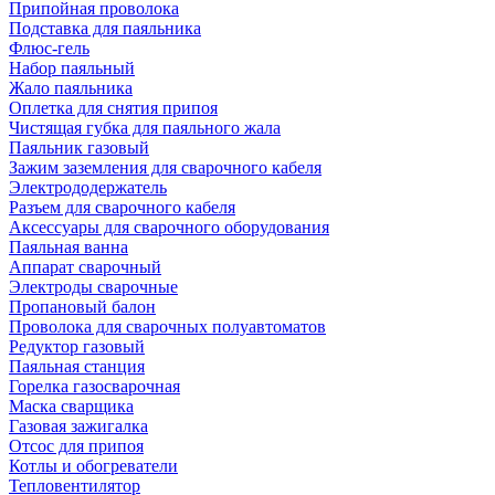
Припойная проволока
Подставка для паяльника
Флюс-гель
Набор паяльный
Жало паяльника
Оплетка для снятия припоя
Чистящая губка для паяльного жала
Паяльник газовый
Зажим заземления для сварочного кабеля
Электрододержатель
Разъем для сварочного кабеля
Аксессуары для сварочного оборудования
Паяльная ванна
Аппарат сварочный
Электроды сварочные
Пропановый балон
Проволока для сварочных полуавтоматов
Редуктор газовый
Паяльная станция
Горелка газосварочная
Маска сварщика
Газовая зажигалка
Отсос для припоя
Котлы и обогреватели
Тепловентилятор