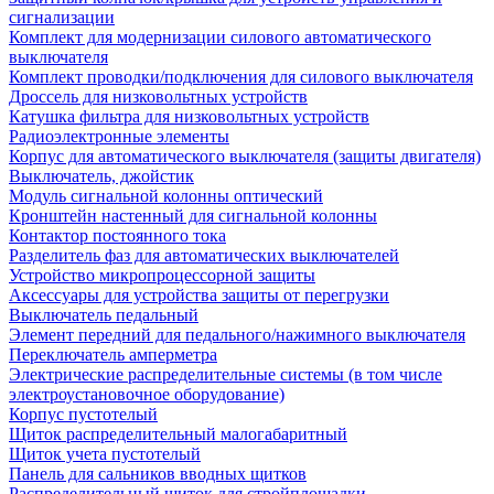
сигнализации
Комплект для модернизации силового автоматического
выключателя
Комплект проводки/подключения для силового выключателя
Дроссель для низковольтных устройств
Катушка фильтра для низковольтных устройств
Радиоэлектронные элементы
Корпус для автоматического выключателя (защиты двигателя)
Выключатель, джойстик
Модуль сигнальной колонны оптический
Кронштейн настенный для сигнальной колонны
Контактор постоянного тока
Разделитель фаз для автоматических выключателей
Устройство микропроцессорной защиты
Аксессуары для устройства защиты от перегрузки
Выключатель педальный
Элемент передний для педального/нажимного выключателя
Переключатель амперметра
Электрические распределительные системы (в том числе
электроустановочное оборудование)
Корпус пустотелый
Щиток распределительный малогабаритный
Щиток учета пустотелый
Панель для сальников вводных щитков
Распределительный щиток для стройплощадки