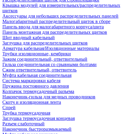
Крышка модулей для измерительных/распределительных
щитков
Аксессуары для небольших распределительных панелей
Малогабаритный распределительный щиток в сборе
Панель ввода для малогабаритного корпуса/щита
Панель монтажная для распределительных щитков
Щит вводный кабельный
Заглушка для распределительных щитков
Арматура кабельная/Изоляционные материалы
Трубки изоляционные, кембрики
Зажим соединительный, ответвительный
Гильза соединительная со срывными болтами
Сжим ответвительный, ответвитель
Муфта кабельная соединительная
Система маркировки кабеля
Пружина постоянного давления
Колпачок термоусадочный разъема
Наконечник-гильза для медных проводников
Скотч и изоляционная лента
Спрей
Трубка термоусадочная
Заглушка термоусадочная концевая
Разъем слаботочный
Наконечник быстроразмыкаемый