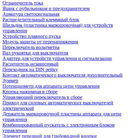
Ограничитель тока
Ящик с рубильником и предохранителем
Арматура светосигнальная
Распределительный клеммный блок
Шильдик (пластинка маркировочная) для устройств
управления
Устройство плавного пуска
Модуль защиты от перенапряжения
Переключатель вольтметра
Вал рукоятки для выключателя
Адаптер для устройств управления и сигнализации
Расцепитель независимый
Переходник на DIN рейку
Контакт автоматического выключателя дополнительный
Зуммер
Потенциометр для аппарата цепи управления
Кнопка нажимная в сборе
Управляющий переключатель в сборе
Привод для силовых автоматических выключателей
электрический
Держатель маркировочной пластины аппарата для цепи
управления
Комбинированный пускатель с электронным блоком
управления
Элемент передний для грибовидной кнопки