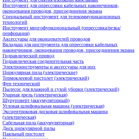
Инструмент для опрессовки кабельных наконечников,
оконцевания проводов, присоединения экрана
Специальный инструмент для телекоммуникационных
технологий
Инструмент многофункциональный (опрессовка/резка/
перфорация)
Аксессуары для оконцевателей проводов
Вкладыш для инструмента для опрессовки кабельных
наконечников, оконцевания проводов, присоединения экрана
Гидравлический привод
Гидравлическая соединительная часть
Электроинструменты и аксессуары для них
Циркулярная пила (электрические)
Термоклеевой пистолет (электрический)
Фен технический
Пылесос для влажной и сухой уборки (электрический)
Ударная дрель (электрическая)
Шуруповерт (аккумуляторный)
Угловая шлифовальная машина (электрическая)
Эксцентриковая дисковая шлифовальная машина
(электрическая)
Сабельная пила (аккумуляторная)
Диск циркулярной пилы
Паяльный пистолет