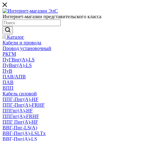
Интернет-магазин представительского класса
Каталог
Кабели и провода
Провод установочный
РКГМ
ПуГВнг(А)-LS
ПуВнг(А)-LS
ПуВ
ПАВ/АПВ
ПАВ
ВПП
Кабель силовой
ППГ-Пнг(А)-HF
ППГ-Пнг(А)-FRHF
ППГнг(А)-HF
ППГнг(А)-FRHF
ППГ Пнг(А)-HF
ВВГ-Пнг-LS(А)
ВВГ-Пнг(А)-LSLTx
ВВГ-Пнг(А)-LS