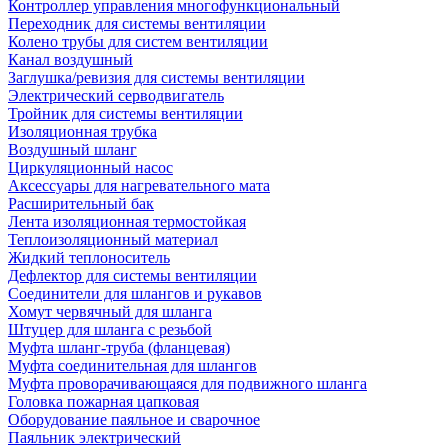
Контроллер управления многофункциональный
Переходник для системы вентиляции
Колено трубы для систем вентиляции
Канал воздушный
Заглушка/ревизия для системы вентиляции
Электрический серводвигатель
Тройник для системы вентиляции
Изоляционная трубка
Воздушный шланг
Циркуляционный насос
Аксессуары для нагревательного мата
Расширительный бак
Лента изоляционная термостойкая
Теплоизоляционный материал
Жидкий теплоноситель
Дефлектор для системы вентиляции
Соединители для шлангов и рукавов
Хомут червячный для шланга
Штуцер для шланга с резьбой
Муфта шланг-труба (фланцевая)
Муфта соединительная для шлангов
Муфта проворачивающаяся для подвижного шланга
Головка пожарная цапковая
Оборудование паяльное и сварочное
Паяльник электрический