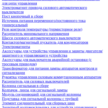
для цепи управления
Электромагнит привода силового автоматического
выключателя
Пост кнопочный в сборе
Источник питания переменного/постоянного тока
универсальный
Реле контроля температуры (термисторное реле)
Расцепитель минимального напряжения
Шасси силового автоматического выключателя
Контактор/магнитный пускатель для конденсаторов
Электромагниты
Аксессуары для устройства управления и защиты двигателя/
защитного и управляющего устройства
Аксессуары для выключателя аварийной остановки (с
тросовым приводом)
Трансформатор для питания лампы аппаратов контроля и
сигнализации
Рукоятка управления силовым коммутационным аппаратом
Расцепитель для силовых выключателей
Колонна сигнальная в сборе
Колпачок, линза для сигнальной лампы
Модуль соединяющий для сигнальной колонны
Подставка для сигнальной колонны с трубкой
Элемент соединительный для сборных шин
Защитный колпачок/крышка для устройств управления и