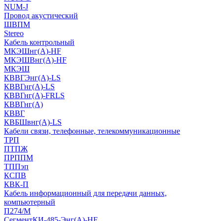
NUM-J
Провод акустический
ШВПМ
Stereo
Кабель контрольный
МКЭШнг(A)-HF
МКЭШВнг(А)-HF
МКЭШ
КВВГЭнг(А)-LS
КВВГнг(А)-LS
КВВГнг(А)-FRLS
КВВГнг(А)
КВВГ
КВБШвнг(А)-LS
Кабели связи, телефонные, телекоммуникационные
ТРП
ПТПЖ
ПРППМ
ТППэп
КСПВ
КВК-П
Кабель информационный для передачи данных,
компьютерный
П274/М
СегментКИ-485-Энг(А)-HF