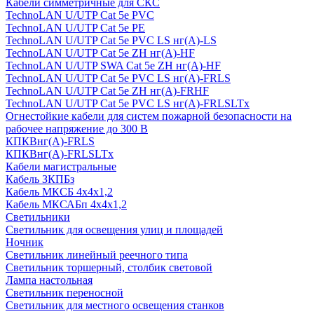
Кабели симметричные для СКС
TechnoLAN U/UTP Cat 5e PVC
TechnoLAN U/UTP Cat 5e PE
TechnoLAN U/UTP Cat 5e PVC LS нг(A)-LS
TechnoLAN U/UTP Cat 5e ZH нг(A)-HF
TechnoLAN U/UTP SWA Cat 5e ZH нг(A)-HF
TechnoLAN U/UTP Cat 5e PVC LS нг(A)-FRLS
TechnoLAN U/UTP Cat 5e ZH нг(A)-FRHF
TechnoLAN U/UTP Cat 5e PVC LS нг(A)-FRLSLTx
Огнестойкие кабели для систем пожарной безопасности на
рабочее напряжение до 300 В
КПКВнг(A)-FRLS
КПКВнг(A)-FRLSLTx
Кабели магистральные
Кабель ЗКПБз
Кабель МКСБ 4х4х1,2
Кабель МКСАБп 4х4х1,2
Светильники
Светильник для освещения улиц и площадей
Ночник
Светильник линейный реечного типа
Светильник торшерный, столбик световой
Лампа настольная
Светильник переносной
Светильник для местного освещения станков