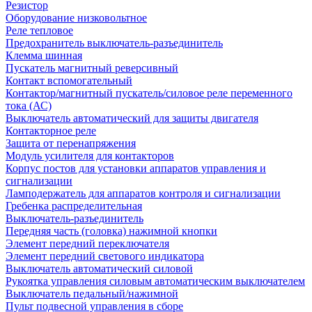
Резистор
Оборудование низковольтное
Реле тепловое
Предохранитель выключатель-разъединитель
Клемма шинная
Пускатель магнитный реверсивный
Контакт вспомогательный
Контактор/магнитный пускатель/силовое реле переменного
тока (АС)
Выключатель автоматический для защиты двигателя
Контакторное реле
Защита от перенапряжения
Модуль усилителя для контакторов
Корпус постов для установки аппаратов управления и
сигнализации
Ламподержатель для аппаратов контроля и сигнализации
Гребенка распределительная
Выключатель-разъединитель
Передняя часть (головка) нажимной кнопки
Элемент передний переключателя
Элемент передний светового индикатора
Выключатель автоматический силовой
Рукоятка управления силовым автоматическим выключателем
Выключатель педальный/нажимной
Пульт подвесной управления в сборе