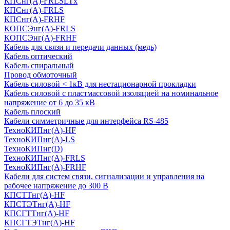
КПСнг(А)-FRLSLTx
КПСнг(А)-FRLS
КПСнг(А)-FRHF
КОПСЭнг(А)-FRLS
КОПСЭнг(А)-FRHF
Кабель для связи и передачи данных (медь)
Кабель оптический
Кабель спиральный
Провод обмоточный
Кабель силовой < 1кВ для нестационарной прокладки
Кабель силовой с пластмассовой изоляцией на номинальное
напряжение от 6 до 35 кВ
Кабель плоский
Кабели симметричные для интерфейса RS-485
ТеxноКИПнг(A)-HF
ТеxноКИПнг(A)-LS
ТеxноКИПнг(D)
ТехноКИПнг(A)-FRLS
ТехноКИПнг(A)-FRHF
Кабели для систем связи, сигнализации и управления на
рабочее напряжение до 300 В
КПСТТнг(A)-HF
КПСТЭТнг(A)-HF
КПСГТТнг(A)-HF
КПСГТЭТнг(A)-HF