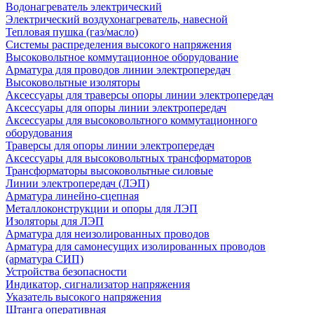
Водонагреватель электрический
Электрический воздухонагреватель, навесной
Тепловая пушка (газ/масло)
Системы распределения высокого напряжения
Высоковольтное коммутационное оборудование
Арматура для проводов линии электропередач
Высоковольтные изоляторы
Аксессуары для траверсы опоры линии электропередач
Аксессуары для опоры линии электропередач
Аксессуары для высоковольтного коммутационного
оборудования
Траверсы для опоры линии электропередач
Аксессуары для высоковольтных трансформаторов
Трансформаторы высоковольтные силовые
Линии электропередач (ЛЭП)
Арматура линейно-сцепная
Металлоконструкции и опоры для ЛЭП
Изоляторы для ЛЭП
Арматура для неизолированных проводов
Арматура для самонесущих изолированных проводов
(арматура СИП)
Устройства безопасности
Индикатор, сигнализатор напряжения
Указатель высокого напряжения
Штанга оперативная