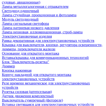
судовые, авиационные)
Лампа металлогалогенная с отражателем
Светодиод одиночный
Лампа студийная, проекционная и фотолампа
Модуль светодиодный
Лампа сигнальная светофора
Лампа натриевая низкого давления
Лампа неоновая, иллюминационная, строб-лампа
Электроустановочные изделия
Рамка декоративная для электроустановочных устройств
Крышка для выключателя, кнопки, регулятора освещенности,
диммера, переключателя жалюзи
Основание для открытого монтажа
Вставка/крышка для коммуникационных технологий
Блок "Выключатель-розетка"
Диммер
Кнопка нажимная
Корпус накладной для открытого монтажа
электроустановочных устройств
Реле времени механическое для электроустановочных
устройств
Розетка силовая (штепсельная)
Датчик движения комплектный
Выключатель сумеречный (фотореле)
Вставка светящаяся для электроустановочных устройств