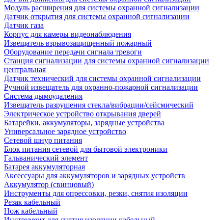
Модуль расширения для системы охранной сигнализации
Датчик открытия для системы охранной сигнализации
Датчик газа
Корпус для камеры видеонаблюдения
Извещатель взрывозащищенный пожарный
Оборудование передачи сигнала тревоги
Станция сигнализации для системы охранной сигнализации
центральная
Датчик технический для системы охранной сигнализации
Ручной извещатель для охранно-пожарной сигнализации
Система дымоудаления
Извещатель разрушения стекла/вибрации/сейсмический
Электрическое устройство открывания дверей
Батарейки, аккумуляторы, зарядные устройства
Универсальное зарядное устройство
Сетевой шнур питания
Блок питания сетевой для бытовой электроники
Гальванический элемент
Батарея аккумуляторная
Аксессуары для аккумуляторов и зарядных устройств
Аккумулятор (свинцовый)
Инструменты для опрессовки, резки, снятия изоляции
Резак кабельный
Нож кабельный
Инструмент для снятия изоляции кабельный