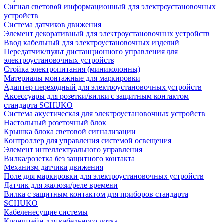
Сигнал световой информационный для электроустановочных
устройств
Система датчиков движения
Элемент декоративный для электроустановочных устройств
Ввод кабельный для электроустановочных изделий
Передатчик/пульт дистанционного управления для
электроустановочных устройств
Стойка электропитания (миниколонны)
Материалы монтажные для маркировки
Адаптер переходный для электроустановочных устройств
Аксессуары для розетки/вилки с защитным контактом
стандарта SCHUKO
Система акустическая для электроустановочных устройств
Настольный розеточный блок
Крышка блока световой сигнализации
Контроллер для управления системой освещения
Элемент интеллектуального управления
Вилка/розетка без защитного контакта
Механизм датчика движения
Поле для маркировки для электроустановочных устройств
Датчик для жалюзи/реле времени
Вилка с защитным контактом для приборов стандарта
SCHUKO
Кабеленесущие системы
Кронштейн для кабельного лотка