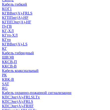
Кабель гибкий
КОГ1
КГВВнг(А)-FRLS
КГППнг(A)-HF
КГППЭнг(A)-HF
ПуГВ
КГ-ХЛ
КГтп-ХЛ
КГтп
КГВВнг(А)-LS
КГ
Кабель гибридный
ШВЭВ
ККСВ-П
ККСВ-В
Кабель коаксиальный
РК
КВК-В
SAT
RG
Кабель охранно-пожарной сигнализации
КПСЭнг(А)-FRLSLTx
КПСЭнг(А)-FRLS
КПСЭнг(А)-FRHF