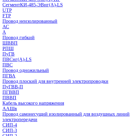
СегментКИ-485-ЭВнг(А)-LS
UTP
FTP
Провод неизолированный
АС
А
Провод гибкий
ШВВП
РПШ
ПуГВ
ПВСнг(А)-LS
ПВС
Провод одножильный
ПГВА
Провод плоский для внутренней электропроводки
ПуГВВ-П
ПГВВП
ПВВП
Кабель высокого напряжения
ААШв
Провод самонесущий изолированный для воздушных линий
электропередачи
СИП-4
СИП-3
СИП-2