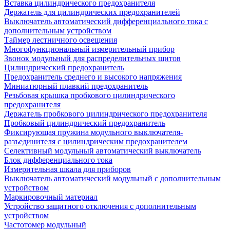
Вставка цилиндрического предохранителя
Держатель для цилиндрических предохранителей
Выключатель автоматический дифференциального тока с
дополнительным устройством
Таймер лестничного освещения
Многофункциональный измерительный прибор
Звонок модульный для распределительных щитов
Цилиндрический предохранитель
Предохранитель среднего и высокого напряжения
Миниатюрный плавкий предохранитель
Резьбовая крышка пробкового цилиндрического
предохранителя
Держатель пробкового цилиндрического предохранителя
Пробковый цилиндрический предохранитель
Фиксирующая пружина модульного выключателя-
разъединителя с цилиндрическим предохранителем
Селективный модульный автоматический выключатель
Блок дифференциального тока
Измерительная шкала для приборов
Выключатель автоматический модульный с дополнительным
устройством
Маркировочный материал
Устройство защитного отключения с дополнительным
устройством
Частотомер модульный