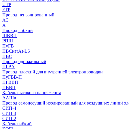
UTP
FTP
Провод неизолированный
АС
А
Провод гибкий
ШВВП
РПШ
ПуГВ
ПВСнг(А)-LS
ПВС
Провод одножильный
ПГВА
Провод плоский для внутренней электропроводки
ПуГВВ-П
ПГВВП
ПВВП
Кабель высокого напряжения
ААШв
Провод самонесущий изолированный для воздушных линий эл
СИП-4
СИП-3
СИП-2
Кабель гибкий
КОГ1