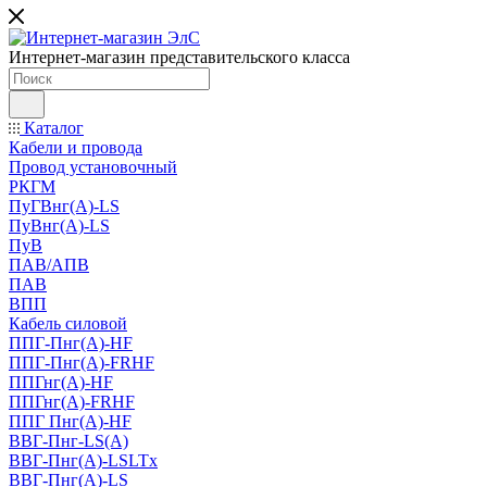
Интернет-магазин представительского класса
Каталог
Кабели и провода
Провод установочный
РКГМ
ПуГВнг(А)-LS
ПуВнг(А)-LS
ПуВ
ПАВ/АПВ
ПАВ
ВПП
Кабель силовой
ППГ-Пнг(А)-HF
ППГ-Пнг(А)-FRHF
ППГнг(А)-HF
ППГнг(А)-FRHF
ППГ Пнг(А)-HF
ВВГ-Пнг-LS(А)
ВВГ-Пнг(А)-LSLTx
ВВГ-Пнг(А)-LS