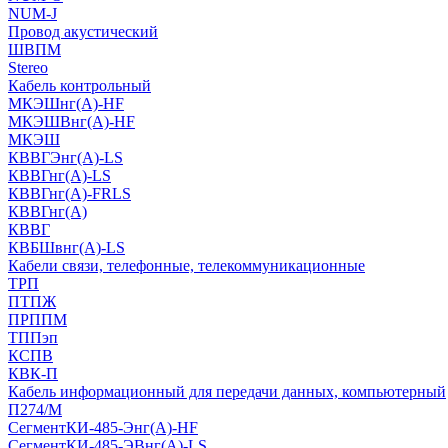
NUM-J
Провод акустический
ШВПМ
Stereo
Кабель контрольный
МКЭШнг(A)-HF
МКЭШВнг(А)-HF
МКЭШ
КВВГЭнг(А)-LS
КВВГнг(А)-LS
КВВГнг(А)-FRLS
КВВГнг(А)
КВВГ
КВБШвнг(А)-LS
Кабели связи, телефонные, телекоммуникационные
ТРП
ПТПЖ
ПРППМ
ТППэп
КСПВ
КВК-П
Кабель информационный для передачи данных, компьютерный
П274/М
СегментКИ-485-Энг(А)-HF
СегментКИ-485-ЭВнг(А)-LS