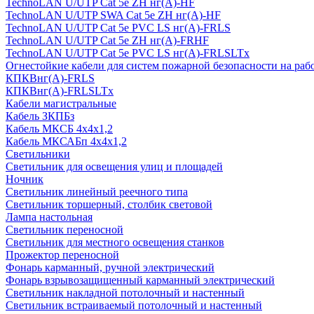
TechnoLAN U/UTP Cat 5e ZH нг(A)-HF
TechnoLAN U/UTP SWA Cat 5e ZH нг(A)-HF
TechnoLAN U/UTP Cat 5e PVC LS нг(A)-FRLS
TechnoLAN U/UTP Cat 5e ZH нг(A)-FRHF
TechnoLAN U/UTP Cat 5e PVC LS нг(A)-FRLSLTx
Огнестойкие кабели для систем пожарной безопасности на раб
КПКВнг(A)-FRLS
КПКВнг(A)-FRLSLTx
Кабели магистральные
Кабель ЗКПБз
Кабель МКСБ 4х4х1,2
Кабель МКСАБп 4х4х1,2
Светильники
Светильник для освещения улиц и площадей
Ночник
Светильник линейный реечного типа
Светильник торшерный, столбик световой
Лампа настольная
Светильник переносной
Светильник для местного освещения станков
Прожектор переносной
Фонарь карманный, ручной электрический
Фонарь взрывозащищенный карманный электрический
Светильник накладной потолочный и настенный
Светильник встраиваемый потолочный и настенный