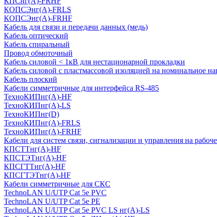
КПСнг(А)-FRHF
КОПСЭнг(А)-FRLS
КОПСЭнг(А)-FRHF
Кабель для связи и передачи данных (медь)
Кабель оптический
Кабель спиральный
Провод обмоточный
Кабель силовой < 1кВ для нестационарной прокладки
Кабель силовой с пластмассовой изоляцией на номинальное на
Кабель плоский
Кабели симметричные для интерфейса RS-485
ТеxноКИПнг(A)-HF
ТеxноКИПнг(A)-LS
ТеxноКИПнг(D)
ТехноКИПнг(A)-FRLS
ТехноКИПнг(A)-FRHF
Кабели для систем связи, сигнализации и управления на рабоч
КПСТТнг(A)-HF
КПСТЭТнг(A)-HF
КПСГТТнг(A)-HF
КПСГТЭТнг(A)-HF
Кабели симметричные для СКС
TechnoLAN U/UTP Cat 5e PVC
TechnoLAN U/UTP Cat 5e PE
TechnoLAN U/UTP Cat 5e PVC LS нг(A)-LS