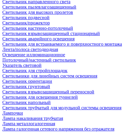
Светильник направленного света
Светильник пылевлагозащищенный
Светильник для высоких пролетов
Светильник подвесной
Светильник/прожектор
Светильник настенно-потолочный
Светильник взрывозащищенный стационарный
Светильник аварийного освещения
Светильник для встраиваемого и поверхностного монтажа
Лента/полоса светодиодная
Освещение иллюминационное
Потолочный/настенный светильник
Указатель световой
Светильник для стройплощадок
Светильники для линейных систем освещения
Светильник ориентации
Светильник грунтовый
Светильник взрывозащищенный переносной
Светильник для освещения туннелей
Светильник напольный
Светильник трубчатый для модульной системы освещения
Лампочки
Лампа накаливания трубчатая
Лампа металлогалогенная
Лампа галогенная сетевого напряжения без отражателя