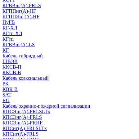
КГВВнг(А)-FRLS
КГППнг(A)-HF
КГППЭнг(A)-HF
ПуГВ
КГ-ХЛ
КГтп-ХЛ
КГтп
КГВВнг(А)-LS
КГ
Кабель гибридный
ШВЭВ
ККСВ-П
ККСВ-В
Кабель коаксиальный
РК
КВК-В
SAT
RG
Кабель охранно-пожарной сигнализации
КПСЭнг(А)-FRLSLTx
КПСЭнг(А)-FRLS
КПСЭнг(А)-FRHF
КПСнг(А)-FRLSLTx
КПСнг(А)-FRLS