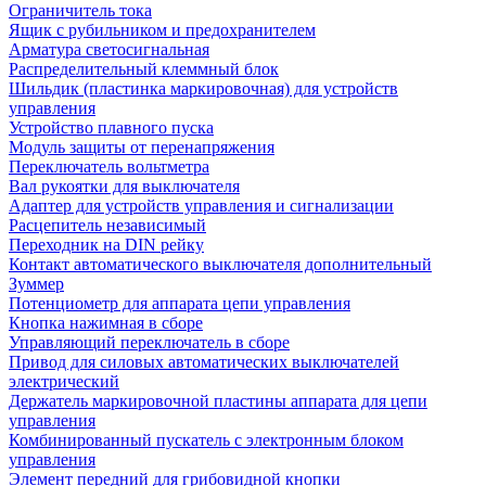
Ограничитель тока
Ящик с рубильником и предохранителем
Арматура светосигнальная
Распределительный клеммный блок
Шильдик (пластинка маркировочная) для устройств
управления
Устройство плавного пуска
Модуль защиты от перенапряжения
Переключатель вольтметра
Вал рукоятки для выключателя
Адаптер для устройств управления и сигнализации
Расцепитель независимый
Переходник на DIN рейку
Контакт автоматического выключателя дополнительный
Зуммер
Потенциометр для аппарата цепи управления
Кнопка нажимная в сборе
Управляющий переключатель в сборе
Привод для силовых автоматических выключателей
электрический
Держатель маркировочной пластины аппарата для цепи
управления
Комбинированный пускатель с электронным блоком
управления
Элемент передний для грибовидной кнопки