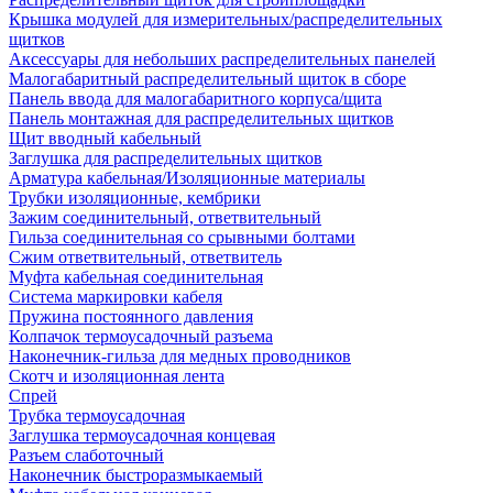
Крышка модулей для измерительных/распределительных
щитков
Аксессуары для небольших распределительных панелей
Малогабаритный распределительный щиток в сборе
Панель ввода для малогабаритного корпуса/щита
Панель монтажная для распределительных щитков
Щит вводный кабельный
Заглушка для распределительных щитков
Арматура кабельная/Изоляционные материалы
Трубки изоляционные, кембрики
Зажим соединительный, ответвительный
Гильза соединительная со срывными болтами
Сжим ответвительный, ответвитель
Муфта кабельная соединительная
Система маркировки кабеля
Пружина постоянного давления
Колпачок термоусадочный разъема
Наконечник-гильза для медных проводников
Скотч и изоляционная лента
Спрей
Трубка термоусадочная
Заглушка термоусадочная концевая
Разъем слаботочный
Наконечник быстроразмыкаемый