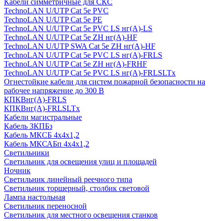
Кабели симметричные для СКС
TechnoLAN U/UTP Cat 5e PVC
TechnoLAN U/UTP Cat 5e PE
TechnoLAN U/UTP Cat 5e PVC LS нг(A)-LS
TechnoLAN U/UTP Cat 5e ZH нг(A)-HF
TechnoLAN U/UTP SWA Cat 5e ZH нг(A)-HF
TechnoLAN U/UTP Cat 5e PVC LS нг(A)-FRLS
TechnoLAN U/UTP Cat 5e ZH нг(A)-FRHF
TechnoLAN U/UTP Cat 5e PVC LS нг(A)-FRLSLTx
Огнестойкие кабели для систем пожарной безопасности на
рабочее напряжение до 300 В
КПКВнг(A)-FRLS
КПКВнг(A)-FRLSLTx
Кабели магистральные
Кабель ЗКПБз
Кабель МКСБ 4х4х1,2
Кабель МКСАБп 4х4х1,2
Светильники
Светильник для освещения улиц и площадей
Ночник
Светильник линейный реечного типа
Светильник торшерный, столбик световой
Лампа настольная
Светильник переносной
Светильник для местного освещения станков