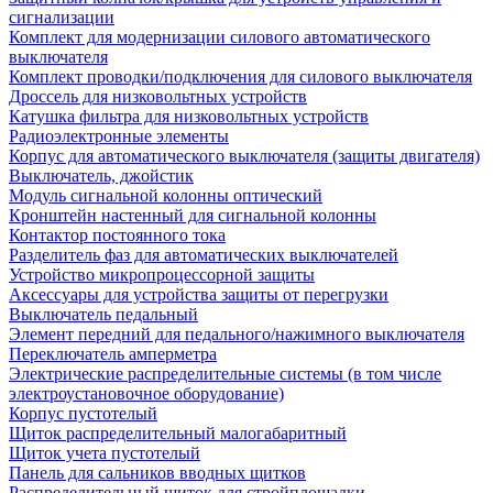
сигнализации
Комплект для модернизации силового автоматического
выключателя
Комплект проводки/подключения для силового выключателя
Дроссель для низковольтных устройств
Катушка фильтра для низковольтных устройств
Радиоэлектронные элементы
Корпус для автоматического выключателя (защиты двигателя)
Выключатель, джойстик
Модуль сигнальной колонны оптический
Кронштейн настенный для сигнальной колонны
Контактор постоянного тока
Разделитель фаз для автоматических выключателей
Устройство микропроцессорной защиты
Аксессуары для устройства защиты от перегрузки
Выключатель педальный
Элемент передний для педального/нажимного выключателя
Переключатель амперметра
Электрические распределительные системы (в том числе
электроустановочное оборудование)
Корпус пустотелый
Щиток распределительный малогабаритный
Щиток учета пустотелый
Панель для сальников вводных щитков
Распределительный щиток для стройплощадки