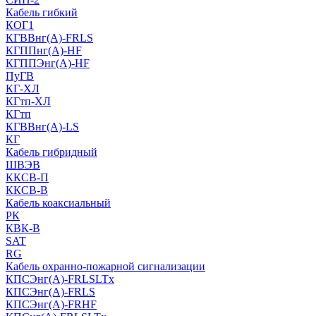
Кабель гибкий
КОГ1
КГВВнг(А)-FRLS
КГППнг(A)-HF
КГППЭнг(A)-HF
ПуГВ
КГ-ХЛ
КГтп-ХЛ
КГтп
КГВВнг(А)-LS
КГ
Кабель гибридный
ШВЭВ
ККСВ-П
ККСВ-В
Кабель коаксиальный
РК
КВК-В
SAT
RG
Кабель охранно-пожарной сигнализации
КПСЭнг(А)-FRLSLTx
КПСЭнг(А)-FRLS
КПСЭнг(А)-FRHF