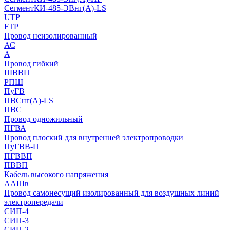
СегментКИ-485-ЭВнг(А)-LS
UTP
FTP
Провод неизолированный
АС
А
Провод гибкий
ШВВП
РПШ
ПуГВ
ПВСнг(А)-LS
ПВС
Провод одножильный
ПГВА
Провод плоский для внутренней электропроводки
ПуГВВ-П
ПГВВП
ПВВП
Кабель высокого напряжения
ААШв
Провод самонесущий изолированный для воздушных линий
электропередачи
СИП-4
СИП-3
СИП-2