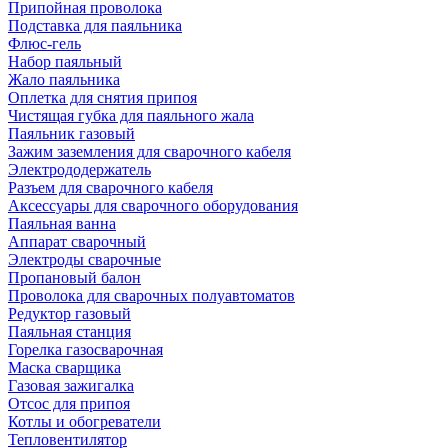
Припойная проволока
Подставка для паяльника
Флюс-гель
Набор паяльный
Жало паяльника
Оплетка для снятия припоя
Чистящая губка для паяльного жала
Паяльник газовый
Зажим заземления для сварочного кабеля
Электрододержатель
Разъем для сварочного кабеля
Аксессуары для сварочного оборудования
Паяльная ванна
Аппарат сварочный
Электроды сварочные
Пропановый балон
Проволока для сварочных полуавтоматов
Редуктор газовый
Паяльная станция
Горелка газосварочная
Маска сварщика
Газовая зажигалка
Отсос для припоя
Котлы и обогреватели
Тепловентилятор