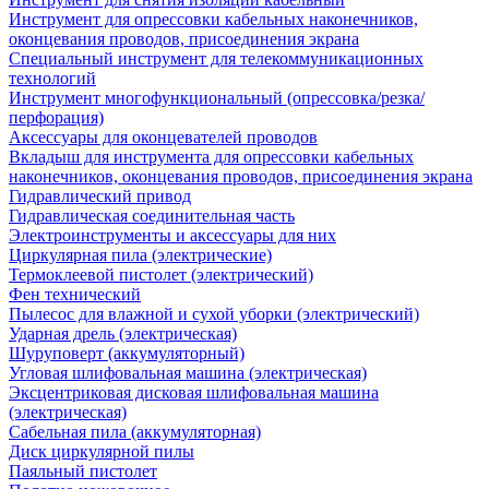
Инструмент для опрессовки кабельных наконечников,
оконцевания проводов, присоединения экрана
Специальный инструмент для телекоммуникационных
технологий
Инструмент многофункциональный (опрессовка/резка/
перфорация)
Аксессуары для оконцевателей проводов
Вкладыш для инструмента для опрессовки кабельных
наконечников, оконцевания проводов, присоединения экрана
Гидравлический привод
Гидравлическая соединительная часть
Электроинструменты и аксессуары для них
Циркулярная пила (электрические)
Термоклеевой пистолет (электрический)
Фен технический
Пылесос для влажной и сухой уборки (электрический)
Ударная дрель (электрическая)
Шуруповерт (аккумуляторный)
Угловая шлифовальная машина (электрическая)
Эксцентриковая дисковая шлифовальная машина
(электрическая)
Сабельная пила (аккумуляторная)
Диск циркулярной пилы
Паяльный пистолет