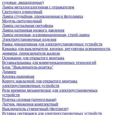
судовые, авиационные)
Лампа металлогалогенная с отражателем
Светодиод одиночный
Лампа студийная, проекционная и фотолампа
Модуль светодиодный
Лампа сигнальная светофора
Лампа натриевая низкого давления
Лампа неоновая, иллюминационная, строб-лампа
Электроустановочные изделия
Рамка декоративная для электроустановочных устройств
Крышка для выключателя, кнопки, регулятора освещенности,
диммера, переключателя жалюзи
Основание для открытого монтажа
Вставка/крышка для коммуникационных технологий
Блок "Выключатель-розетка"
Диммер
Кнопка нажимная
Корпус накладной для открытого монтажа
электроустановочных устройств
Реле времени механическое для электроустановочных
устройств
Розетка силовая (штепсельная)
Датчик движения комплектный
Выключатель сумеречный (фотореле)
Вставка светящаяся для электроустановочных устройств