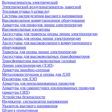
Водонагреватель электрический
Электрический воздухонагреватель, навесной
Тепловая пушка (газ/масло)
Системы распределения высокого напряжения
Высоковольтное коммутационное оборудование
Арматура для проводов линии электропередач
Высоковольтные изоляторы
Аксессуары для траверсы опоры линии электропередач
Аксессуары для опоры линии электропередач
Аксессуары для высоковольтного коммутационного
оборудования
Траверсы для опоры линии электропередач
Аксессуары для высоковольтных трансформаторов
Трансформаторы высоковольтные силовые
Линии электропередач (ЛЭП)
Арматура линейно-сцепная
Металлоконструкции и опоры для ЛЭП
Изоляторы для ЛЭП
Арматура для неизолированных проводов
Арматура для самонесущих изолированных проводов
(арматура СИП)
Устройства безопасности
Индикатор, сигнализатор напряжения
Указатель высокого напряжения
Штанга оперативная