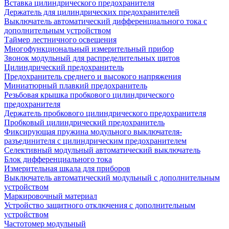
Вставка цилиндрического предохранителя
Держатель для цилиндрических предохранителей
Выключатель автоматический дифференциального тока с
дополнительным устройством
Таймер лестничного освещения
Многофункциональный измерительный прибор
Звонок модульный для распределительных щитов
Цилиндрический предохранитель
Предохранитель среднего и высокого напряжения
Миниатюрный плавкий предохранитель
Резьбовая крышка пробкового цилиндрического
предохранителя
Держатель пробкового цилиндрического предохранителя
Пробковый цилиндрический предохранитель
Фиксирующая пружина модульного выключателя-
разъединителя с цилиндрическим предохранителем
Селективный модульный автоматический выключатель
Блок дифференциального тока
Измерительная шкала для приборов
Выключатель автоматический модульный с дополнительным
устройством
Маркировочный материал
Устройство защитного отключения с дополнительным
устройством
Частотомер модульный