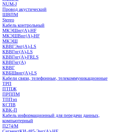
NUM-J
Провод акустический
ШВПМ
Stereo
Кабель контрольный
МКЭШнг(A)-HF
МКЭШВнг(А)-HF
МКЭШ
КВВГЭнг(А)-LS
КВВГнг(А)-LS
КВВГнг(А)-FRLS
КВВГнг(А)
КВВГ
КВБШвнг(А)-LS
Кабели связи, телефонные, телекоммуникационные
ТРП
ПТПЖ
ПРППМ
ТППэп
КСПВ
КВК-П
Кабель информационный для передачи данных,
компьютерный
П274/М
СегментКИ-485-Энг(А)-HF