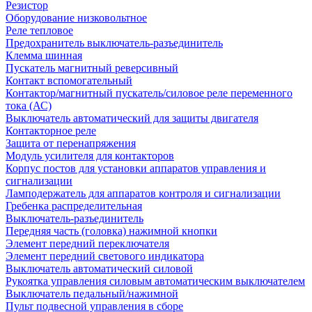
Резистор
Оборудование низковольтное
Реле тепловое
Предохранитель выключатель-разъединитель
Клемма шинная
Пускатель магнитный реверсивный
Контакт вспомогательный
Контактор/магнитный пускатель/силовое реле переменного
тока (АС)
Выключатель автоматический для защиты двигателя
Контакторное реле
Защита от перенапряжения
Модуль усилителя для контакторов
Корпус постов для установки аппаратов управления и
сигнализации
Ламподержатель для аппаратов контроля и сигнализации
Гребенка распределительная
Выключатель-разъединитель
Передняя часть (головка) нажимной кнопки
Элемент передний переключателя
Элемент передний светового индикатора
Выключатель автоматический силовой
Рукоятка управления силовым автоматическим выключателем
Выключатель педальный/нажимной
Пульт подвесной управления в сборе