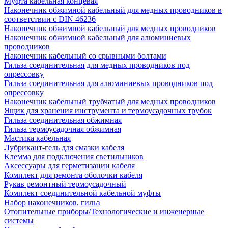
Муфта кабельная концевая
Наконечник обжимной кабельный для медных проводников в
соответствии с DIN 46236
Наконечник обжимной кабельный для медных проводников
Наконечник обжимной кабельный для алюминиевых
проводников
Наконечник кабельный со срывными болтами
Гильза соединительная для медных проводников под
опрессовку
Гильза соединительная для алюминиевых проводников под
опрессовку
Наконечник кабельный трубчатый для медных проводников
Ящик для хранения инструмента и термоусадочных трубок
Гильза соединительная обжимная
Гильза термоусадочная обжимная
Мастика кабельная
Лубрикант-гель для смазки кабеля
Клемма для подключения светильников
Аксессуары для герметизации кабеля
Комплект для ремонта оболочки кабеля
Рукав ремонтный термоусадочный
Комплект соединительной кабельной муфты
Набор наконечников, гильз
Отопительные приборы/Технологические и инженерные
системы