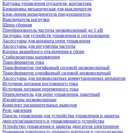
Катушка управления пускателя, контактора
Блокировка механическая для выключателя
Блок-линия разъединитель предохранитель
Выключатель нагрузки
Шина сборная
Преобразователь частоты низковольтный до 1 кВ
Заглушка для устройств управления и сигнализации
Аксессуары для аппарата цепи управления
Аксессуары для регулятора частоты
Кнопка аварийного отключения в сборе
Стабилизаторы напряжения
Трансформатор тока
Трансформатор трехфазный силовой низковольтный
Трансформатор однофазный силовой низковольтный
Аксессуары для низковольтных коммутационных аппаратов
Источник питания постоянного тока
Источник питания переменного тока
Переключатель для цепи управления, пакетный
Изоляторы низковольтные
Комплект расширительных выводов
Реле давления
Панель управления для устройства управления и защиты
двигателя/защитного и управляющего устройства
Устройство управления и защиты двигателя электронное
Нажимная поверхность аппарата контроля и сигнализации