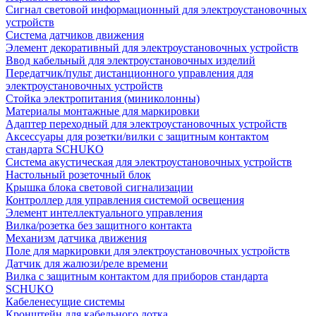
Сигнал световой информационный для электроустановочных
устройств
Система датчиков движения
Элемент декоративный для электроустановочных устройств
Ввод кабельный для электроустановочных изделий
Передатчик/пульт дистанционного управления для
электроустановочных устройств
Стойка электропитания (миниколонны)
Материалы монтажные для маркировки
Адаптер переходный для электроустановочных устройств
Аксессуары для розетки/вилки с защитным контактом
стандарта SCHUKO
Система акустическая для электроустановочных устройств
Настольный розеточный блок
Крышка блока световой сигнализации
Контроллер для управления системой освещения
Элемент интеллектуального управления
Вилка/розетка без защитного контакта
Механизм датчика движения
Поле для маркировки для электроустановочных устройств
Датчик для жалюзи/реле времени
Вилка с защитным контактом для приборов стандарта
SCHUKO
Кабеленесущие системы
Кронштейн для кабельного лотка