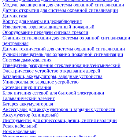
Модуль расширения для системы охранной сигнализации
Датчик открытия для системы охранной сигнализации
Датчик газа
Корпус для камеры видеонаблюдения
Извещатель взрывозащищенный пожарный
Оборудование передачи сигнала тревоги
Станция сигнализации для системы охранной сигнализации
центральная
Датчик технический для системы охранной сигнализации
Ручной извещатель для охранно-пожарной сигнализации
Система дымоудаления
Извещатель разрушения стекла/вибрации/сейсмический
Электрическое устройство открывания дверей
Батарейки, аккумуляторы, зарядные устройства
Универсальное зарядное устройство
Сетевой шнур питания
Блок питания сетевой для бытовой электроники
Гальванический элемент
Батарея аккумуляторная
Аксессуары для аккумуляторов и зарядных устройств
Аккумулятор (свинцовый)
Инструменты для опрессовки, резки, снятия изоляции
Резак кабельный
Нож кабельный
Инструмент для снятия изоляции кабельный