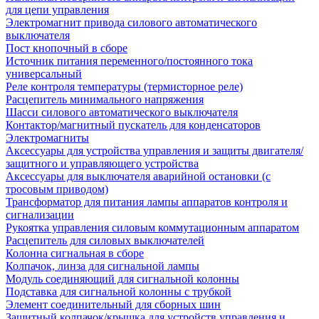
для цепи управления
Электромагнит привода силового автоматического
выключателя
Пост кнопочный в сборе
Источник питания переменного/постоянного тока
универсальный
Реле контроля температуры (термисторное реле)
Расцепитель минимального напряжения
Шасси силового автоматического выключателя
Контактор/магнитный пускатель для конденсаторов
Электромагниты
Аксессуары для устройства управления и защиты двигателя/
защитного и управляющего устройства
Аксессуары для выключателя аварийной остановки (с
тросовым приводом)
Трансформатор для питания лампы аппаратов контроля и
сигнализации
Рукоятка управления силовым коммутационным аппаратом
Расцепитель для силовых выключателей
Колонна сигнальная в сборе
Колпачок, линза для сигнальной лампы
Модуль соединяющий для сигнальной колонны
Подставка для сигнальной колонны с трубкой
Элемент соединительный для сборных шин
Защитный колпачок/крышка для устройств управления и