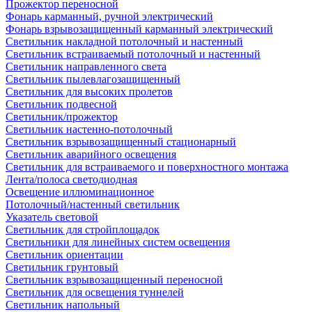
Прожектор переносной
Фонарь карманный, ручной электрический
Фонарь взрывозащищенный карманный электрический
Светильник накладной потолочный и настенный
Светильник встраиваемый потолочный и настенный
Светильник направленного света
Светильник пылевлагозащищенный
Светильник для высоких пролетов
Светильник подвесной
Светильник/прожектор
Светильник настенно-потолочный
Светильник взрывозащищенный стационарный
Светильник аварийного освещения
Светильник для встраиваемого и поверхностного монтажа
Лента/полоса светодиодная
Освещение иллюминационное
Потолочный/настенный светильник
Указатель световой
Светильник для стройплощадок
Светильники для линейных систем освещения
Светильник ориентации
Светильник грунтовый
Светильник взрывозащищенный переносной
Светильник для освещения туннелей
Светильник напольный