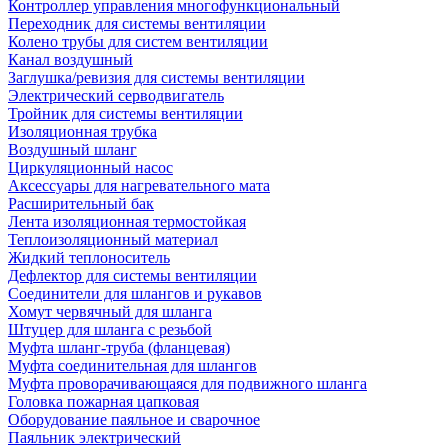
Контроллер управления многофункциональный
Переходник для системы вентиляции
Колено трубы для систем вентиляции
Канал воздушный
Заглушка/ревизия для системы вентиляции
Электрический серводвигатель
Тройник для системы вентиляции
Изоляционная трубка
Воздушный шланг
Циркуляционный насос
Аксессуары для нагревательного мата
Расширительный бак
Лента изоляционная термостойкая
Теплоизоляционный материал
Жидкий теплоноситель
Дефлектор для системы вентиляции
Соединители для шлангов и рукавов
Хомут червячный для шланга
Штуцер для шланга с резьбой
Муфта шланг-труба (фланцевая)
Муфта соединительная для шлангов
Муфта проворачивающаяся для подвижного шланга
Головка пожарная цапковая
Оборудование паяльное и сварочное
Паяльник электрический