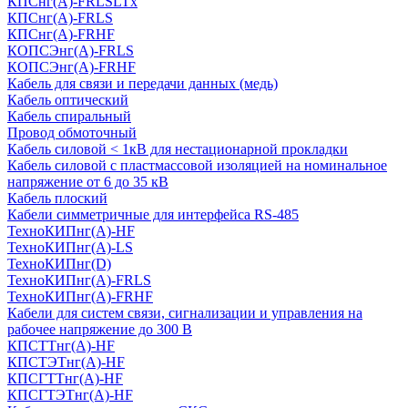
КПСнг(А)-FRLSLTx
КПСнг(А)-FRLS
КПСнг(А)-FRHF
КОПСЭнг(А)-FRLS
КОПСЭнг(А)-FRHF
Кабель для связи и передачи данных (медь)
Кабель оптический
Кабель спиральный
Провод обмоточный
Кабель силовой < 1кВ для нестационарной прокладки
Кабель силовой с пластмассовой изоляцией на номинальное
напряжение от 6 до 35 кВ
Кабель плоский
Кабели симметричные для интерфейса RS-485
ТеxноКИПнг(A)-HF
ТеxноКИПнг(A)-LS
ТеxноКИПнг(D)
ТехноКИПнг(A)-FRLS
ТехноКИПнг(A)-FRHF
Кабели для систем связи, сигнализации и управления на
рабочее напряжение до 300 В
КПСТТнг(A)-HF
КПСТЭТнг(A)-HF
КПСГТТнг(A)-HF
КПСГТЭТнг(A)-HF