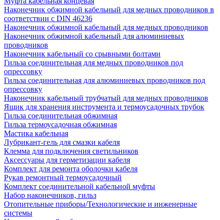
Муфта кабельная концевая
Наконечник обжимной кабельный для медных проводников в
соответствии с DIN 46236
Наконечник обжимной кабельный для медных проводников
Наконечник обжимной кабельный для алюминиевых
проводников
Наконечник кабельный со срывными болтами
Гильза соединительная для медных проводников под
опрессовку
Гильза соединительная для алюминиевых проводников под
опрессовку
Наконечник кабельный трубчатый для медных проводников
Ящик для хранения инструмента и термоусадочных трубок
Гильза соединительная обжимная
Гильза термоусадочная обжимная
Мастика кабельная
Лубрикант-гель для смазки кабеля
Клемма для подключения светильников
Аксессуары для герметизации кабеля
Комплект для ремонта оболочки кабеля
Рукав ремонтный термоусадочный
Комплект соединительной кабельной муфты
Набор наконечников, гильз
Отопительные приборы/Технологические и инженерные
системы