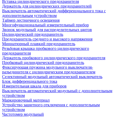
Вставка цилиндрического предохранителя
Держатель для цилиндрических предохранителей
Выключатель автоматический дифференциального тока с
дополнительным устройством
Таймер лестничного освещения
Многофункциональный измерительный прибор
Звонок модульный для распределительных щитов
Цилиндрический предохранитель
Предохранитель среднего и высокого напряжения
Миниатюрный плавкий предохранитель
Резьбовая крышка пробкового цилиндрического
предохранителя
Держатель пробкового цилиндрического предохранителя
Пробковый цилиндрический предохранитель
Фиксирующая пружина модульного выключателя-
разъединителя с цилиндрическим предохранителем
Селективный модульный автоматический выключатель
Блок дифференциального тока
Измерительная шкала для приборов
Выключатель автоматический модульный с дополнительным
устройством
Маркировочный материал
Устройство защитного отключения с дополнительным
устройством
Частотомер модульный