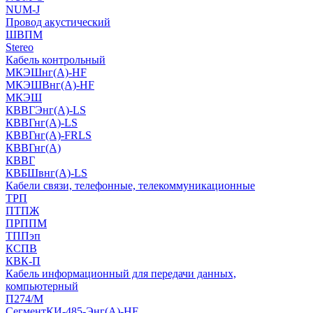
NUM-J
Провод акустический
ШВПМ
Stereo
Кабель контрольный
МКЭШнг(A)-HF
МКЭШВнг(А)-HF
МКЭШ
КВВГЭнг(А)-LS
КВВГнг(А)-LS
КВВГнг(А)-FRLS
КВВГнг(А)
КВВГ
КВБШвнг(А)-LS
Кабели связи, телефонные, телекоммуникационные
ТРП
ПТПЖ
ПРППМ
ТППэп
КСПВ
КВК-П
Кабель информационный для передачи данных,
компьютерный
П274/М
СегментКИ-485-Энг(А)-HF