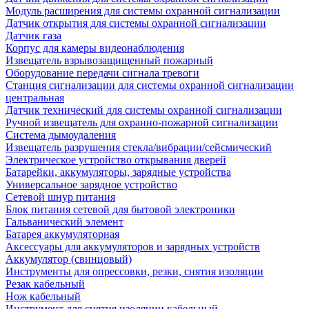
Модуль расширения для системы охранной сигнализации
Датчик открытия для системы охранной сигнализации
Датчик газа
Корпус для камеры видеонаблюдения
Извещатель взрывозащищенный пожарный
Оборудование передачи сигнала тревоги
Станция сигнализации для системы охранной сигнализации
центральная
Датчик технический для системы охранной сигнализации
Ручной извещатель для охранно-пожарной сигнализации
Система дымоудаления
Извещатель разрушения стекла/вибрации/сейсмический
Электрическое устройство открывания дверей
Батарейки, аккумуляторы, зарядные устройства
Универсальное зарядное устройство
Сетевой шнур питания
Блок питания сетевой для бытовой электроники
Гальванический элемент
Батарея аккумуляторная
Аксессуары для аккумуляторов и зарядных устройств
Аккумулятор (свинцовый)
Инструменты для опрессовки, резки, снятия изоляции
Резак кабельный
Нож кабельный
Инструмент для снятия изоляции кабельный