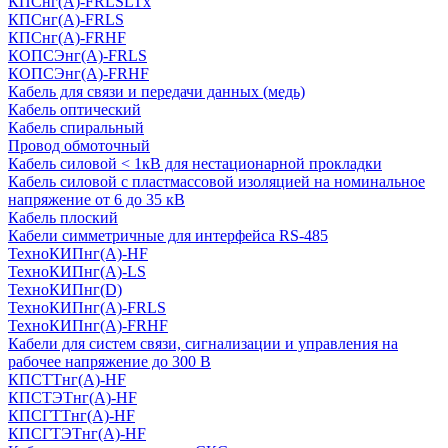
КПСнг(А)-FRLSLTx
КПСнг(А)-FRLS
КПСнг(А)-FRHF
КОПСЭнг(А)-FRLS
КОПСЭнг(А)-FRHF
Кабель для связи и передачи данных (медь)
Кабель оптический
Кабель спиральный
Провод обмоточный
Кабель силовой < 1кВ для нестационарной прокладки
Кабель силовой с пластмассовой изоляцией на номинальное
напряжение от 6 до 35 кВ
Кабель плоский
Кабели симметричные для интерфейса RS-485
ТеxноКИПнг(A)-HF
ТеxноКИПнг(A)-LS
ТеxноКИПнг(D)
ТехноКИПнг(A)-FRLS
ТехноКИПнг(A)-FRHF
Кабели для систем связи, сигнализации и управления на
рабочее напряжение до 300 В
КПСТТнг(A)-HF
КПСТЭТнг(A)-HF
КПСГТТнг(A)-HF
КПСГТЭТнг(A)-HF