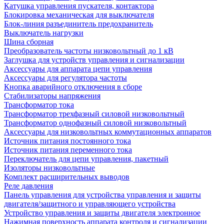
Катушка управления пускателя, контактора
Блокировка механическая для выключателя
Блок-линия разъединитель предохранитель
Выключатель нагрузки
Шина сборная
Преобразователь частоты низковольтный до 1 кВ
Заглушка для устройств управления и сигнализации
Аксессуары для аппарата цепи управления
Аксессуары для регулятора частоты
Кнопка аварийного отключения в сборе
Стабилизаторы напряжения
Трансформатор тока
Трансформатор трехфазный силовой низковольтный
Трансформатор однофазный силовой низковольтный
Аксессуары для низковольтных коммутационных аппаратов
Источник питания постоянного тока
Источник питания переменного тока
Переключатель для цепи управления, пакетный
Изоляторы низковольтные
Комплект расширительных выводов
Реле давления
Панель управления для устройства управления и защиты
двигателя/защитного и управляющего устройства
Устройство управления и защиты двигателя электронное
Нажимная поверхность аппарата контроля и сигнализации