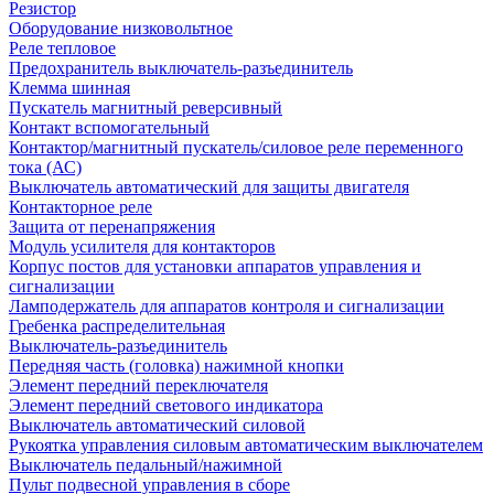
Резистор
Оборудование низковольтное
Реле тепловое
Предохранитель выключатель-разъединитель
Клемма шинная
Пускатель магнитный реверсивный
Контакт вспомогательный
Контактор/магнитный пускатель/силовое реле переменного
тока (АС)
Выключатель автоматический для защиты двигателя
Контакторное реле
Защита от перенапряжения
Модуль усилителя для контакторов
Корпус постов для установки аппаратов управления и
сигнализации
Ламподержатель для аппаратов контроля и сигнализации
Гребенка распределительная
Выключатель-разъединитель
Передняя часть (головка) нажимной кнопки
Элемент передний переключателя
Элемент передний светового индикатора
Выключатель автоматический силовой
Рукоятка управления силовым автоматическим выключателем
Выключатель педальный/нажимной
Пульт подвесной управления в сборе