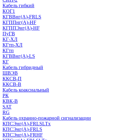
Кабель гибкий
КОГ1
КГВВнг(А)-FRLS
КГППнг(A)-HF
КГППЭнг(A)-HF
ПуГВ
КГ-ХЛ
КГтп-ХЛ
КГтп
КГВВнг(А)-LS
КГ
Кабель гибридный
ШВЭВ
ККСВ-П
ККСВ-В
Кабель коаксиальный
РК
КВК-В
SAT
RG
Кабель охранно-пожарной сигнализации
КПСЭнг(А)-FRLSLTx
КПСЭнг(А)-FRLS
КПСЭнг(А)-FRHF