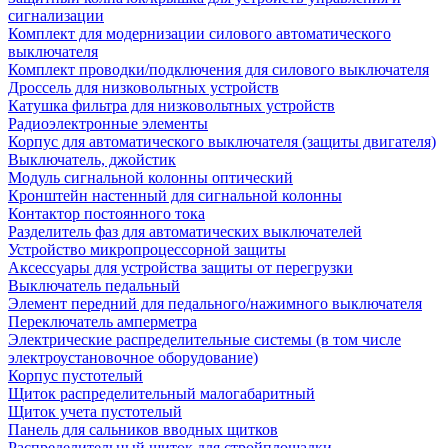
сигнализации
Комплект для модернизации силового автоматического
выключателя
Комплект проводки/подключения для силового выключателя
Дроссель для низковольтных устройств
Катушка фильтра для низковольтных устройств
Радиоэлектронные элементы
Корпус для автоматического выключателя (защиты двигателя)
Выключатель, джойстик
Модуль сигнальной колонны оптический
Кронштейн настенный для сигнальной колонны
Контактор постоянного тока
Разделитель фаз для автоматических выключателей
Устройство микропроцессорной защиты
Аксессуары для устройства защиты от перегрузки
Выключатель педальный
Элемент передний для педального/нажимного выключателя
Переключатель амперметра
Электрические распределительные системы (в том числе
электроустановочное оборудование)
Корпус пустотелый
Щиток распределительный малогабаритный
Щиток учета пустотелый
Панель для сальников вводных щитков
Распределительный щиток для стройплощадки