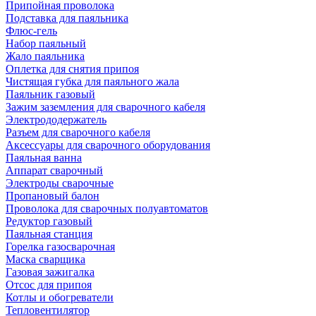
Припойная проволока
Подставка для паяльника
Флюс-гель
Набор паяльный
Жало паяльника
Оплетка для снятия припоя
Чистящая губка для паяльного жала
Паяльник газовый
Зажим заземления для сварочного кабеля
Электрододержатель
Разъем для сварочного кабеля
Аксессуары для сварочного оборудования
Паяльная ванна
Аппарат сварочный
Электроды сварочные
Пропановый балон
Проволока для сварочных полуавтоматов
Редуктор газовый
Паяльная станция
Горелка газосварочная
Маска сварщика
Газовая зажигалка
Отсос для припоя
Котлы и обогреватели
Тепловентилятор