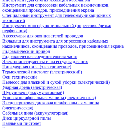
Инструмент для опрессовки кабельных наконечников,
оконцевания проводов, присоединения экрана
Специальный инструмент для телекоммуникационных
технологий
Инструмент многофункциональный (опрессовка/резка/
перфорация)
Аксессуары для оконцевателей проводов
Вкладыш для инструмента для опрессовки кабельных
наконечников, оконцевания проводов, присоединения экрана
Гидравлический привод
Гидравлическая соединительная часть
Электроинструменты и аксессуары для них
Циркулярная пила (электрические)
Термоклеевой пистолет (электрический)
Фен технический
Пылесос для влажной и сухой уборки (электрический)
Ударная дрель (электрическая)
Шуруповерт (аккумуляторный)
Угловая шлифовальная машина (электрическая)
Эксцентриковая дисковая шлифовальная машина
(электрическая)
Сабельная пила (аккумуляторная)
Диск циркулярной пилы
Паяльный пистолет