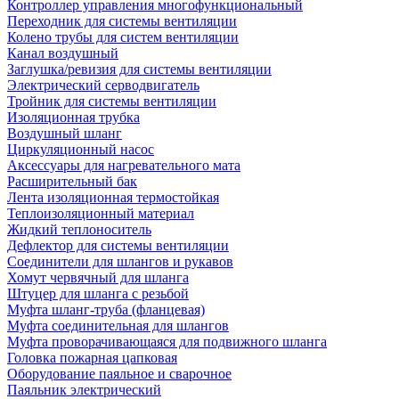
Контроллер управления многофункциональный
Переходник для системы вентиляции
Колено трубы для систем вентиляции
Канал воздушный
Заглушка/ревизия для системы вентиляции
Электрический серводвигатель
Тройник для системы вентиляции
Изоляционная трубка
Воздушный шланг
Циркуляционный насос
Аксессуары для нагревательного мата
Расширительный бак
Лента изоляционная термостойкая
Теплоизоляционный материал
Жидкий теплоноситель
Дефлектор для системы вентиляции
Соединители для шлангов и рукавов
Хомут червячный для шланга
Штуцер для шланга с резьбой
Муфта шланг-труба (фланцевая)
Муфта соединительная для шлангов
Муфта проворачивающаяся для подвижного шланга
Головка пожарная цапковая
Оборудование паяльное и сварочное
Паяльник электрический