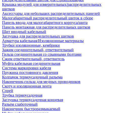
Крышка модулей для измерительных/распределительных
щитков
Аксессуары для небольших распределительных панелей
Малогабаритный распределительный щиток в сборе
Панель ввода для малогабаритного корпуса/щита
Панель монтажная для распределительных щитков
Щит вводный кабельный
Заглушка для распределительных щитков
Арматура кабельная/Изоляционные материалы
Трубки изоляционные, кембрики
Зажим соединительный, ответвительный
Гильза соединительная со срывными болтами
Сжим ответвительный, ответвитель
Муфта кабельная соединительная
Система маркировки кабеля
Пружина постоянного давления
Колпачок термоусадочный разъема
Наконечник-гильза для медных проводников
Скотч и изоляционная лента
Спрей
Трубка термоусадочная
Заглушка термоусадочная концевая
Разъем слаботочный
Наконечник быстроразмыкаемый