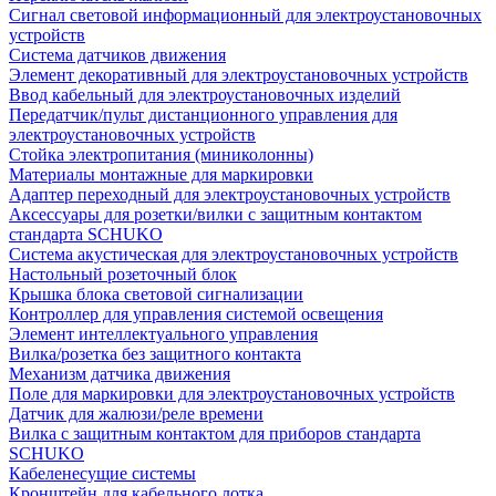
Сигнал световой информационный для электроустановочных
устройств
Система датчиков движения
Элемент декоративный для электроустановочных устройств
Ввод кабельный для электроустановочных изделий
Передатчик/пульт дистанционного управления для
электроустановочных устройств
Стойка электропитания (миниколонны)
Материалы монтажные для маркировки
Адаптер переходный для электроустановочных устройств
Аксессуары для розетки/вилки с защитным контактом
стандарта SCHUKO
Система акустическая для электроустановочных устройств
Настольный розеточный блок
Крышка блока световой сигнализации
Контроллер для управления системой освещения
Элемент интеллектуального управления
Вилка/розетка без защитного контакта
Механизм датчика движения
Поле для маркировки для электроустановочных устройств
Датчик для жалюзи/реле времени
Вилка с защитным контактом для приборов стандарта
SCHUKO
Кабеленесущие системы
Кронштейн для кабельного лотка