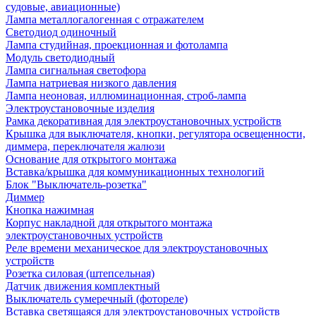
судовые, авиационные)
Лампа металлогалогенная с отражателем
Светодиод одиночный
Лампа студийная, проекционная и фотолампа
Модуль светодиодный
Лампа сигнальная светофора
Лампа натриевая низкого давления
Лампа неоновая, иллюминационная, строб-лампа
Электроустановочные изделия
Рамка декоративная для электроустановочных устройств
Крышка для выключателя, кнопки, регулятора освещенности,
диммера, переключателя жалюзи
Основание для открытого монтажа
Вставка/крышка для коммуникационных технологий
Блок "Выключатель-розетка"
Диммер
Кнопка нажимная
Корпус накладной для открытого монтажа
электроустановочных устройств
Реле времени механическое для электроустановочных
устройств
Розетка силовая (штепсельная)
Датчик движения комплектный
Выключатель сумеречный (фотореле)
Вставка светящаяся для электроустановочных устройств