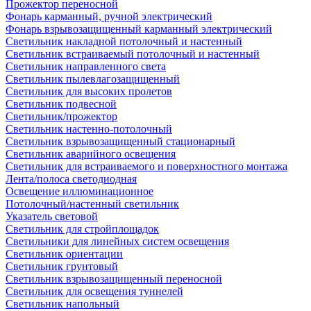
Прожектор переносной
Фонарь карманный, ручной электрический
Фонарь взрывозащищенный карманный электрический
Светильник накладной потолочный и настенный
Светильник встраиваемый потолочный и настенный
Светильник направленного света
Светильник пылевлагозащищенный
Светильник для высоких пролетов
Светильник подвесной
Светильник/прожектор
Светильник настенно-потолочный
Светильник взрывозащищенный стационарный
Светильник аварийного освещения
Светильник для встраиваемого и поверхностного монтажа
Лента/полоса светодиодная
Освещение иллюминационное
Потолочный/настенный светильник
Указатель световой
Светильник для стройплощадок
Светильники для линейных систем освещения
Светильник ориентации
Светильник грунтовый
Светильник взрывозащищенный переносной
Светильник для освещения туннелей
Светильник напольный