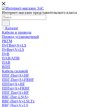
Интернет-магазин представительского класса
Каталог
Кабели и провода
Провод установочный
РКГМ
ПуГВнг(А)-LS
ПуВнг(А)-LS
ПуВ
ПАВ/АПВ
ПАВ
ВПП
Кабель силовой
ППГ-Пнг(А)-HF
ППГ-Пнг(А)-FRHF
ППГнг(А)-HF
ППГнг(А)-FRHF
ППГ Пнг(А)-HF
ВВГ-Пнг-LS(А)
ВВГ-Пнг(А)-LSLTx
ВВГ-Пнг(А)-LS