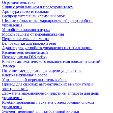
Ограничитель тока
Ящик с рубильником и предохранителем
Арматура светосигнальная
Распределительный клеммный блок
Шильдик (пластинка маркировочная) для устройств
управления
Устройство плавного пуска
Модуль защиты от перенапряжения
Переключатель вольтметра
Вал рукоятки для выключателя
Адаптер для устройств управления и сигнализации
Расцепитель независимый
Переходник на DIN рейку
Контакт автоматического выключателя дополнительный
Зуммер
Потенциометр для аппарата цепи управления
Кнопка нажимная в сборе
Управляющий переключатель в сборе
Привод для силовых автоматических выключателей
электрический
Держатель маркировочной пластины аппарата для цепи
управления
Комбинированный пускатель с электронным блоком
управления
Элемент передний для грибовидной кнопки