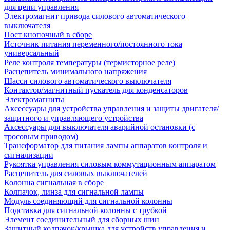
для цепи управления
Электромагнит привода силового автоматического
выключателя
Пост кнопочный в сборе
Источник питания переменного/постоянного тока
универсальный
Реле контроля температуры (термисторное реле)
Расцепитель минимального напряжения
Шасси силового автоматического выключателя
Контактор/магнитный пускатель для конденсаторов
Электромагниты
Аксессуары для устройства управления и защиты двигателя/
защитного и управляющего устройства
Аксессуары для выключателя аварийной остановки (с
тросовым приводом)
Трансформатор для питания лампы аппаратов контроля и
сигнализации
Рукоятка управления силовым коммутационным аппаратом
Расцепитель для силовых выключателей
Колонна сигнальная в сборе
Колпачок, линза для сигнальной лампы
Модуль соединяющий для сигнальной колонны
Подставка для сигнальной колонны с трубкой
Элемент соединительный для сборных шин
Защитный колпачок/крышка для устройств управления и