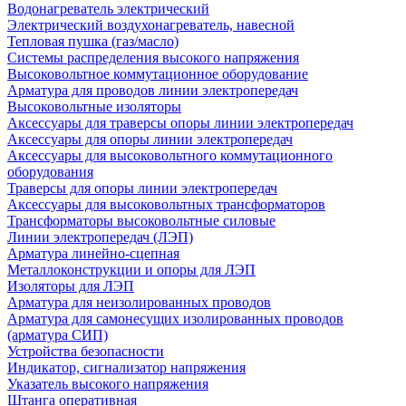
Водонагреватель электрический
Электрический воздухонагреватель, навесной
Тепловая пушка (газ/масло)
Системы распределения высокого напряжения
Высоковольтное коммутационное оборудование
Арматура для проводов линии электропередач
Высоковольтные изоляторы
Аксессуары для траверсы опоры линии электропередач
Аксессуары для опоры линии электропередач
Аксессуары для высоковольтного коммутационного
оборудования
Траверсы для опоры линии электропередач
Аксессуары для высоковольтных трансформаторов
Трансформаторы высоковольтные силовые
Линии электропередач (ЛЭП)
Арматура линейно-сцепная
Металлоконструкции и опоры для ЛЭП
Изоляторы для ЛЭП
Арматура для неизолированных проводов
Арматура для самонесущих изолированных проводов
(арматура СИП)
Устройства безопасности
Индикатор, сигнализатор напряжения
Указатель высокого напряжения
Штанга оперативная