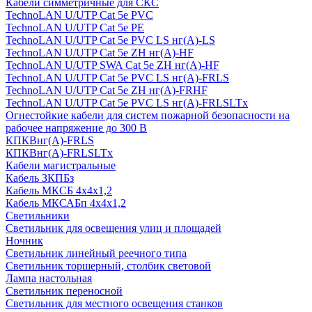
Кабели симметричные для СКС
TechnoLAN U/UTP Cat 5e PVC
TechnoLAN U/UTP Cat 5e PE
TechnoLAN U/UTP Cat 5e PVC LS нг(A)-LS
TechnoLAN U/UTP Cat 5e ZH нг(A)-HF
TechnoLAN U/UTP SWA Cat 5e ZH нг(A)-HF
TechnoLAN U/UTP Cat 5e PVC LS нг(A)-FRLS
TechnoLAN U/UTP Cat 5e ZH нг(A)-FRHF
TechnoLAN U/UTP Cat 5e PVC LS нг(A)-FRLSLTx
Огнестойкие кабели для систем пожарной безопасности на
рабочее напряжение до 300 В
КПКВнг(A)-FRLS
КПКВнг(A)-FRLSLTx
Кабели магистральные
Кабель ЗКПБз
Кабель МКСБ 4х4х1,2
Кабель МКСАБп 4х4х1,2
Светильники
Светильник для освещения улиц и площадей
Ночник
Светильник линейный реечного типа
Светильник торшерный, столбик световой
Лампа настольная
Светильник переносной
Светильник для местного освещения станков