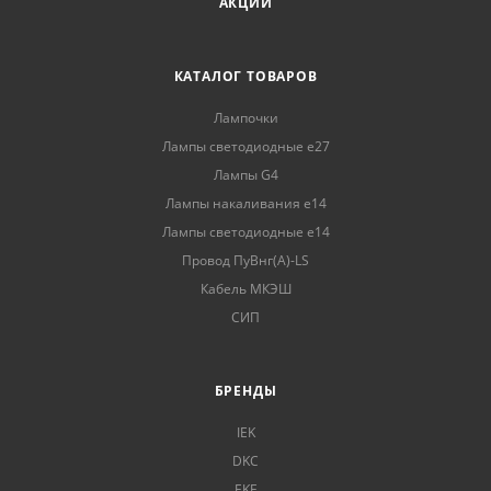
АКЦИИ
КАТАЛОГ ТОВАРОВ
Лампочки
Лампы светодиодные е27
Лампы G4
Лампы накаливания е14
Лампы светодиодные е14
Провод ПуВнг(А)-LS
Кабель МКЭШ
СИП
БРЕНДЫ
IEK
DKC
EKF