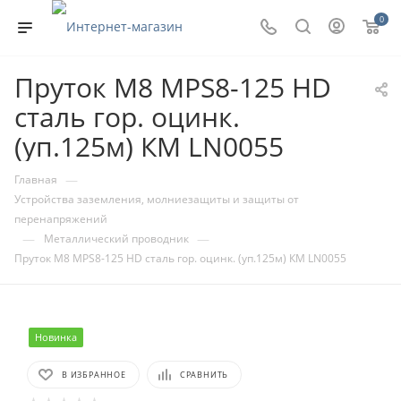
0
Пруток М8 MPS8-125 HD
сталь гор. оцинк.
(уп.125м) КМ LN0055
—
Главная
Устройства заземления, молниезащиты и защиты от
перенапряжений
—
—
Металлический проводник
Пруток М8 MPS8-125 HD сталь гор. оцинк. (уп.125м) КМ LN0055
Новинка
В ИЗБРАННОЕ
СРАВНИТЬ