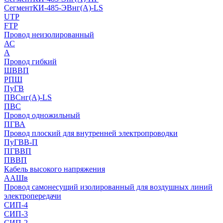
СегментКИ-485-ЭВнг(А)-LS
UTP
FTP
Провод неизолированный
АС
А
Провод гибкий
ШВВП
РПШ
ПуГВ
ПВСнг(А)-LS
ПВС
Провод одножильный
ПГВА
Провод плоский для внутренней электропроводки
ПуГВВ-П
ПГВВП
ПВВП
Кабель высокого напряжения
ААШв
Провод самонесущий изолированный для воздушных линий
электропередачи
СИП-4
СИП-3
СИП-2