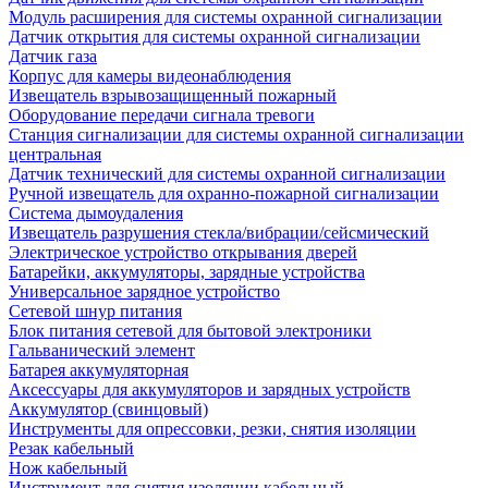
Модуль расширения для системы охранной сигнализации
Датчик открытия для системы охранной сигнализации
Датчик газа
Корпус для камеры видеонаблюдения
Извещатель взрывозащищенный пожарный
Оборудование передачи сигнала тревоги
Станция сигнализации для системы охранной сигнализации
центральная
Датчик технический для системы охранной сигнализации
Ручной извещатель для охранно-пожарной сигнализации
Система дымоудаления
Извещатель разрушения стекла/вибрации/сейсмический
Электрическое устройство открывания дверей
Батарейки, аккумуляторы, зарядные устройства
Универсальное зарядное устройство
Сетевой шнур питания
Блок питания сетевой для бытовой электроники
Гальванический элемент
Батарея аккумуляторная
Аксессуары для аккумуляторов и зарядных устройств
Аккумулятор (свинцовый)
Инструменты для опрессовки, резки, снятия изоляции
Резак кабельный
Нож кабельный
Инструмент для снятия изоляции кабельный