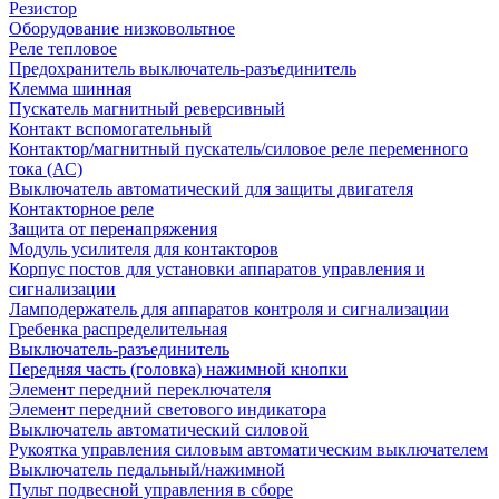
Резистор
Оборудование низковольтное
Реле тепловое
Предохранитель выключатель-разъединитель
Клемма шинная
Пускатель магнитный реверсивный
Контакт вспомогательный
Контактор/магнитный пускатель/силовое реле переменного
тока (АС)
Выключатель автоматический для защиты двигателя
Контакторное реле
Защита от перенапряжения
Модуль усилителя для контакторов
Корпус постов для установки аппаратов управления и
сигнализации
Ламподержатель для аппаратов контроля и сигнализации
Гребенка распределительная
Выключатель-разъединитель
Передняя часть (головка) нажимной кнопки
Элемент передний переключателя
Элемент передний светового индикатора
Выключатель автоматический силовой
Рукоятка управления силовым автоматическим выключателем
Выключатель педальный/нажимной
Пульт подвесной управления в сборе