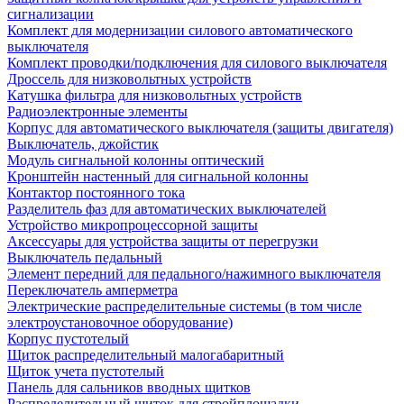
сигнализации
Комплект для модернизации силового автоматического
выключателя
Комплект проводки/подключения для силового выключателя
Дроссель для низковольтных устройств
Катушка фильтра для низковольтных устройств
Радиоэлектронные элементы
Корпус для автоматического выключателя (защиты двигателя)
Выключатель, джойстик
Модуль сигнальной колонны оптический
Кронштейн настенный для сигнальной колонны
Контактор постоянного тока
Разделитель фаз для автоматических выключателей
Устройство микропроцессорной защиты
Аксессуары для устройства защиты от перегрузки
Выключатель педальный
Элемент передний для педального/нажимного выключателя
Переключатель амперметра
Электрические распределительные системы (в том числе
электроустановочное оборудование)
Корпус пустотелый
Щиток распределительный малогабаритный
Щиток учета пустотелый
Панель для сальников вводных щитков
Распределительный щиток для стройплощадки