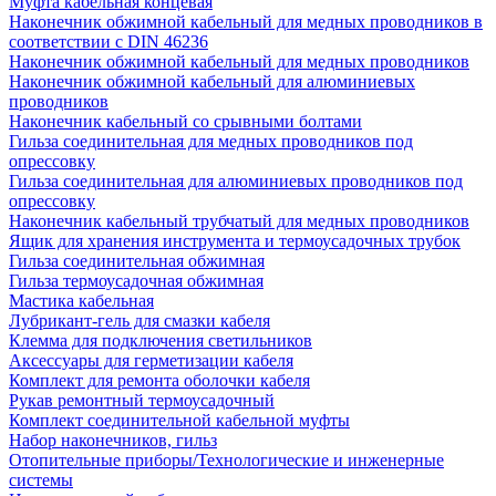
Муфта кабельная концевая
Наконечник обжимной кабельный для медных проводников в
соответствии с DIN 46236
Наконечник обжимной кабельный для медных проводников
Наконечник обжимной кабельный для алюминиевых
проводников
Наконечник кабельный со срывными болтами
Гильза соединительная для медных проводников под
опрессовку
Гильза соединительная для алюминиевых проводников под
опрессовку
Наконечник кабельный трубчатый для медных проводников
Ящик для хранения инструмента и термоусадочных трубок
Гильза соединительная обжимная
Гильза термоусадочная обжимная
Мастика кабельная
Лубрикант-гель для смазки кабеля
Клемма для подключения светильников
Аксессуары для герметизации кабеля
Комплект для ремонта оболочки кабеля
Рукав ремонтный термоусадочный
Комплект соединительной кабельной муфты
Набор наконечников, гильз
Отопительные приборы/Технологические и инженерные
системы