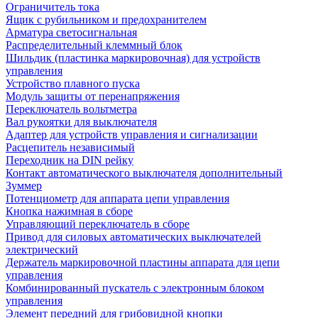
Ограничитель тока
Ящик с рубильником и предохранителем
Арматура светосигнальная
Распределительный клеммный блок
Шильдик (пластинка маркировочная) для устройств
управления
Устройство плавного пуска
Модуль защиты от перенапряжения
Переключатель вольтметра
Вал рукоятки для выключателя
Адаптер для устройств управления и сигнализации
Расцепитель независимый
Переходник на DIN рейку
Контакт автоматического выключателя дополнительный
Зуммер
Потенциометр для аппарата цепи управления
Кнопка нажимная в сборе
Управляющий переключатель в сборе
Привод для силовых автоматических выключателей
электрический
Держатель маркировочной пластины аппарата для цепи
управления
Комбинированный пускатель с электронным блоком
управления
Элемент передний для грибовидной кнопки