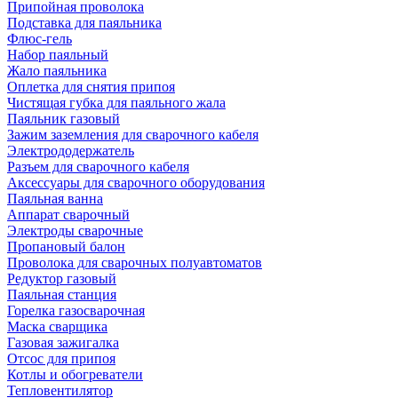
Припойная проволока
Подставка для паяльника
Флюс-гель
Набор паяльный
Жало паяльника
Оплетка для снятия припоя
Чистящая губка для паяльного жала
Паяльник газовый
Зажим заземления для сварочного кабеля
Электрододержатель
Разъем для сварочного кабеля
Аксессуары для сварочного оборудования
Паяльная ванна
Аппарат сварочный
Электроды сварочные
Пропановый балон
Проволока для сварочных полуавтоматов
Редуктор газовый
Паяльная станция
Горелка газосварочная
Маска сварщика
Газовая зажигалка
Отсос для припоя
Котлы и обогреватели
Тепловентилятор