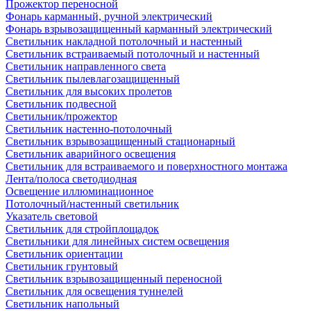
Прожектор переносной
Фонарь карманный, ручной электрический
Фонарь взрывозащищенный карманный электрический
Светильник накладной потолочный и настенный
Светильник встраиваемый потолочный и настенный
Светильник направленного света
Светильник пылевлагозащищенный
Светильник для высоких пролетов
Светильник подвесной
Светильник/прожектор
Светильник настенно-потолочный
Светильник взрывозащищенный стационарный
Светильник аварийного освещения
Светильник для встраиваемого и поверхностного монтажа
Лента/полоса светодиодная
Освещение иллюминационное
Потолочный/настенный светильник
Указатель световой
Светильник для стройплощадок
Светильники для линейных систем освещения
Светильник ориентации
Светильник грунтовый
Светильник взрывозащищенный переносной
Светильник для освещения туннелей
Светильник напольный