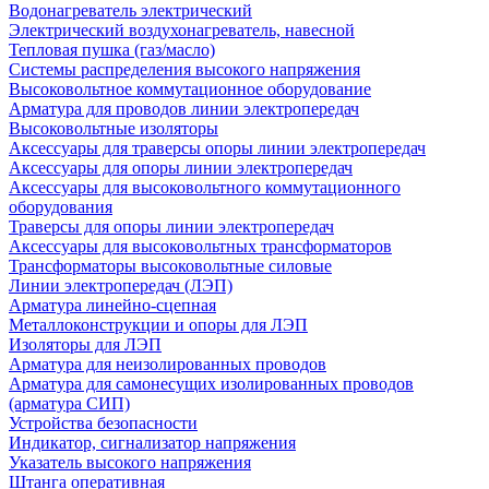
Водонагреватель электрический
Электрический воздухонагреватель, навесной
Тепловая пушка (газ/масло)
Системы распределения высокого напряжения
Высоковольтное коммутационное оборудование
Арматура для проводов линии электропередач
Высоковольтные изоляторы
Аксессуары для траверсы опоры линии электропередач
Аксессуары для опоры линии электропередач
Аксессуары для высоковольтного коммутационного
оборудования
Траверсы для опоры линии электропередач
Аксессуары для высоковольтных трансформаторов
Трансформаторы высоковольтные силовые
Линии электропередач (ЛЭП)
Арматура линейно-сцепная
Металлоконструкции и опоры для ЛЭП
Изоляторы для ЛЭП
Арматура для неизолированных проводов
Арматура для самонесущих изолированных проводов
(арматура СИП)
Устройства безопасности
Индикатор, сигнализатор напряжения
Указатель высокого напряжения
Штанга оперативная