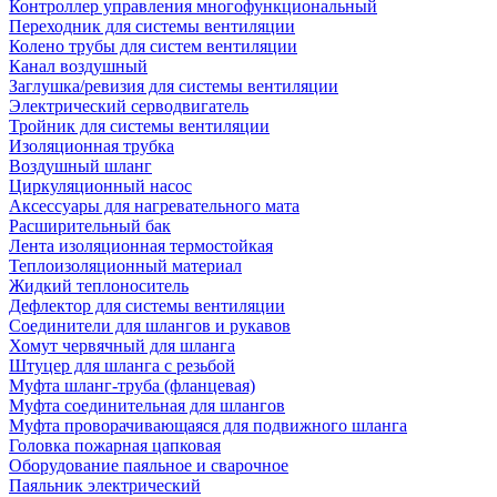
Контроллер управления многофункциональный
Переходник для системы вентиляции
Колено трубы для систем вентиляции
Канал воздушный
Заглушка/ревизия для системы вентиляции
Электрический серводвигатель
Тройник для системы вентиляции
Изоляционная трубка
Воздушный шланг
Циркуляционный насос
Аксессуары для нагревательного мата
Расширительный бак
Лента изоляционная термостойкая
Теплоизоляционный материал
Жидкий теплоноситель
Дефлектор для системы вентиляции
Соединители для шлангов и рукавов
Хомут червячный для шланга
Штуцер для шланга с резьбой
Муфта шланг-труба (фланцевая)
Муфта соединительная для шлангов
Муфта проворачивающаяся для подвижного шланга
Головка пожарная цапковая
Оборудование паяльное и сварочное
Паяльник электрический