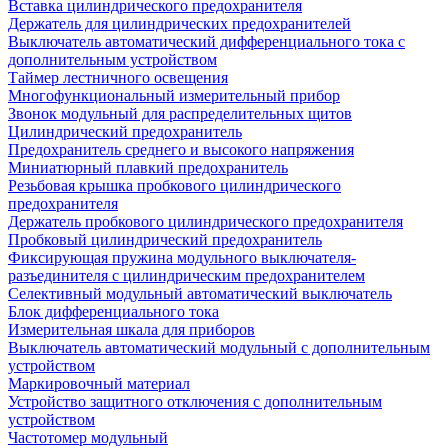
Вставка цилиндрического предохранителя
Держатель для цилиндрических предохранителей
Выключатель автоматический дифференциального тока с
дополнительным устройством
Таймер лестничного освещения
Многофункциональный измерительный прибор
Звонок модульный для распределительных щитов
Цилиндрический предохранитель
Предохранитель среднего и высокого напряжения
Миниатюрный плавкий предохранитель
Резьбовая крышка пробкового цилиндрического
предохранителя
Держатель пробкового цилиндрического предохранителя
Пробковый цилиндрический предохранитель
Фиксирующая пружина модульного выключателя-
разъединителя с цилиндрическим предохранителем
Селективный модульный автоматический выключатель
Блок дифференциального тока
Измерительная шкала для приборов
Выключатель автоматический модульный с дополнительным
устройством
Маркировочный материал
Устройство защитного отключения с дополнительным
устройством
Частотомер модульный