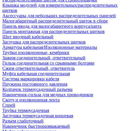
Крышка модулей для измерительных/распределительных
щитков
Аксессуары для небольших распределительных панелей
Малогабаритный распределительный щиток в сборе
Панель ввода для малогабаритного корпуса/щита
Панель монтажная для распределительных щитков
Щит вводный кабельный
Заглушка для распределительных щитков
Арматура кабельная/Изоляционные материалы
Трубки изоляционные, кембрики
Зажим соединительный, ответвительный
Гильза соединительная со срывными болтами
Сжим ответвительный, ответвитель
Муфта кабельная соединительная
Система маркировки кабеля
Пружина постоянного давления
Колпачок термоусадочный разъема
Наконечник-гильза для медных проводников
Скотч и изоляционная лента
Спрей
Трубка термоусадочная
Заглушка термоусадочная концевая
Разъем слаботочный
Наконечник быстроразмыкаемый