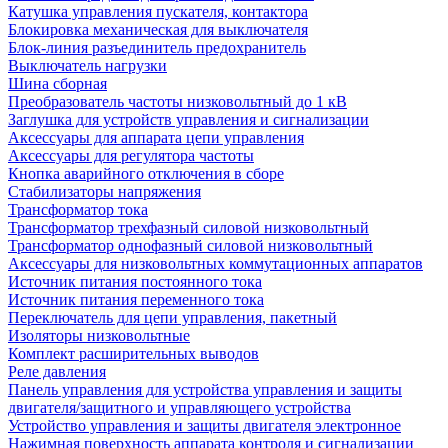
Катушка управления пускателя, контактора
Блокировка механическая для выключателя
Блок-линия разъединитель предохранитель
Выключатель нагрузки
Шина сборная
Преобразователь частоты низковольтный до 1 кВ
Заглушка для устройств управления и сигнализации
Аксессуары для аппарата цепи управления
Аксессуары для регулятора частоты
Кнопка аварийного отключения в сборе
Стабилизаторы напряжения
Трансформатор тока
Трансформатор трехфазный силовой низковольтный
Трансформатор однофазный силовой низковольтный
Аксессуары для низковольтных коммутационных аппаратов
Источник питания постоянного тока
Источник питания переменного тока
Переключатель для цепи управления, пакетный
Изоляторы низковольтные
Комплект расширительных выводов
Реле давления
Панель управления для устройства управления и защиты
двигателя/защитного и управляющего устройства
Устройство управления и защиты двигателя электронное
Нажимная поверхность аппарата контроля и сигнализации