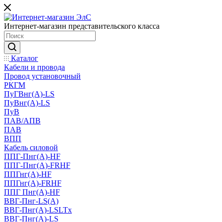
Интернет-магазин представительского класса
Каталог
Кабели и провода
Провод установочный
РКГМ
ПуГВнг(А)-LS
ПуВнг(А)-LS
ПуВ
ПАВ/АПВ
ПАВ
ВПП
Кабель силовой
ППГ-Пнг(А)-HF
ППГ-Пнг(А)-FRHF
ППГнг(А)-HF
ППГнг(А)-FRHF
ППГ Пнг(А)-HF
ВВГ-Пнг-LS(А)
ВВГ-Пнг(А)-LSLTx
ВВГ-Пнг(А)-LS