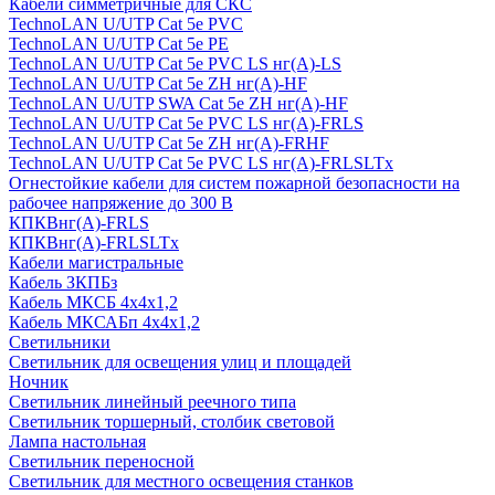
Кабели симметричные для СКС
TechnoLAN U/UTP Cat 5e PVC
TechnoLAN U/UTP Cat 5e PE
TechnoLAN U/UTP Cat 5e PVC LS нг(A)-LS
TechnoLAN U/UTP Cat 5e ZH нг(A)-HF
TechnoLAN U/UTP SWA Cat 5e ZH нг(A)-HF
TechnoLAN U/UTP Cat 5e PVC LS нг(A)-FRLS
TechnoLAN U/UTP Cat 5e ZH нг(A)-FRHF
TechnoLAN U/UTP Cat 5e PVC LS нг(A)-FRLSLTx
Огнестойкие кабели для систем пожарной безопасности на
рабочее напряжение до 300 В
КПКВнг(A)-FRLS
КПКВнг(A)-FRLSLTx
Кабели магистральные
Кабель ЗКПБз
Кабель МКСБ 4х4х1,2
Кабель МКСАБп 4х4х1,2
Светильники
Светильник для освещения улиц и площадей
Ночник
Светильник линейный реечного типа
Светильник торшерный, столбик световой
Лампа настольная
Светильник переносной
Светильник для местного освещения станков