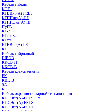
Кабель гибкий
КОГ1
КГВВнг(А)-FRLS
КГППнг(A)-HF
КГППЭнг(A)-HF
ПуГВ
КГ-ХЛ
КГтп-ХЛ
КГтп
КГВВнг(А)-LS
КГ
Кабель гибридный
ШВЭВ
ККСВ-П
ККСВ-В
Кабель коаксиальный
РК
КВК-В
SAT
RG
Кабель охранно-пожарной сигнализации
КПСЭнг(А)-FRLSLTx
КПСЭнг(А)-FRLS
КПСЭнг(А)-FRHF