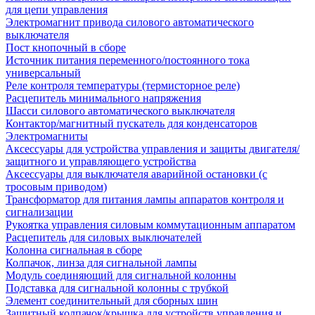
для цепи управления
Электромагнит привода силового автоматического
выключателя
Пост кнопочный в сборе
Источник питания переменного/постоянного тока
универсальный
Реле контроля температуры (термисторное реле)
Расцепитель минимального напряжения
Шасси силового автоматического выключателя
Контактор/магнитный пускатель для конденсаторов
Электромагниты
Аксессуары для устройства управления и защиты двигателя/
защитного и управляющего устройства
Аксессуары для выключателя аварийной остановки (с
тросовым приводом)
Трансформатор для питания лампы аппаратов контроля и
сигнализации
Рукоятка управления силовым коммутационным аппаратом
Расцепитель для силовых выключателей
Колонна сигнальная в сборе
Колпачок, линза для сигнальной лампы
Модуль соединяющий для сигнальной колонны
Подставка для сигнальной колонны с трубкой
Элемент соединительный для сборных шин
Защитный колпачок/крышка для устройств управления и