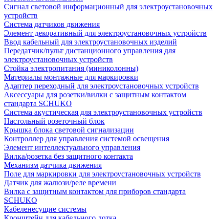
Сигнал световой информационный для электроустановочных
устройств
Система датчиков движения
Элемент декоративный для электроустановочных устройств
Ввод кабельный для электроустановочных изделий
Передатчик/пульт дистанционного управления для
электроустановочных устройств
Стойка электропитания (миниколонны)
Материалы монтажные для маркировки
Адаптер переходный для электроустановочных устройств
Аксессуары для розетки/вилки с защитным контактом
стандарта SCHUKO
Система акустическая для электроустановочных устройств
Настольный розеточный блок
Крышка блока световой сигнализации
Контроллер для управления системой освещения
Элемент интеллектуального управления
Вилка/розетка без защитного контакта
Механизм датчика движения
Поле для маркировки для электроустановочных устройств
Датчик для жалюзи/реле времени
Вилка с защитным контактом для приборов стандарта
SCHUKO
Кабеленесущие системы
Кронштейн для кабельного лотка