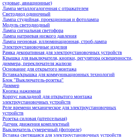
судовые, авиационные)
Лампа металлогалогенная с отражателем
Светодиод одиночный
Лампа студийная, проекционная и фотолампа
Модуль светодиодный
Лампа сигнальная светофора
Лампа натриевая низкого давления
Лампа неоновая, иллюминационная, строб-лампа
Электроустановочные изделия
Рамка декоративная для электроустановочных устройств
Крышка для выключателя, кнопки, регулятора освещенности,
диммера, переключателя жалюзи
Основание для открытого монтажа
Вставка/крышка для коммуникационных технологий
Блок "Выключатель-розетка"
Диммер
Кнопка нажимная
Корпус накладной для открытого монтажа
электроустановочных устройств
Реле времени механическое для электроустановочных
устройств
Розетка силовая (штепсельная)
Датчик движения комплектный
Выключатель сумеречный (фотореле)
Вставка светящаяся для электроустановочных устройств