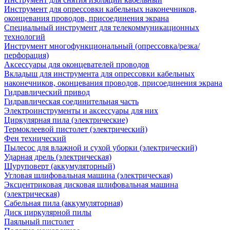
Инструмент для опрессовки кабельных наконечников,
оконцевания проводов, присоединения экрана
Специальный инструмент для телекоммуникационных
технологий
Инструмент многофункциональный (опрессовка/резка/
перфорация)
Аксессуары для оконцевателей проводов
Вкладыш для инструмента для опрессовки кабельных
наконечников, оконцевания проводов, присоединения экрана
Гидравлический привод
Гидравлическая соединительная часть
Электроинструменты и аксессуары для них
Циркулярная пила (электрические)
Термоклеевой пистолет (электрический)
Фен технический
Пылесос для влажной и сухой уборки (электрический)
Ударная дрель (электрическая)
Шуруповерт (аккумуляторный)
Угловая шлифовальная машина (электрическая)
Эксцентриковая дисковая шлифовальная машина
(электрическая)
Сабельная пила (аккумуляторная)
Диск циркулярной пилы
Паяльный пистолет