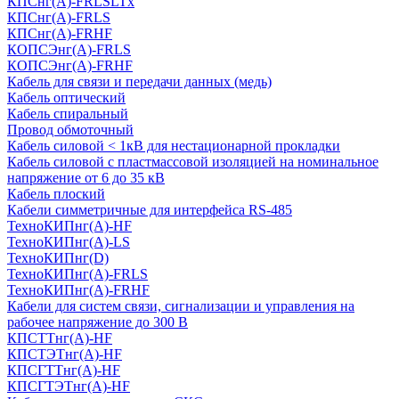
КПСнг(А)-FRLSLTx
КПСнг(А)-FRLS
КПСнг(А)-FRHF
КОПСЭнг(А)-FRLS
КОПСЭнг(А)-FRHF
Кабель для связи и передачи данных (медь)
Кабель оптический
Кабель спиральный
Провод обмоточный
Кабель силовой < 1кВ для нестационарной прокладки
Кабель силовой с пластмассовой изоляцией на номинальное
напряжение от 6 до 35 кВ
Кабель плоский
Кабели симметричные для интерфейса RS-485
ТеxноКИПнг(A)-HF
ТеxноКИПнг(A)-LS
ТеxноКИПнг(D)
ТехноКИПнг(A)-FRLS
ТехноКИПнг(A)-FRHF
Кабели для систем связи, сигнализации и управления на
рабочее напряжение до 300 В
КПСТТнг(A)-HF
КПСТЭТнг(A)-HF
КПСГТТнг(A)-HF
КПСГТЭТнг(A)-HF