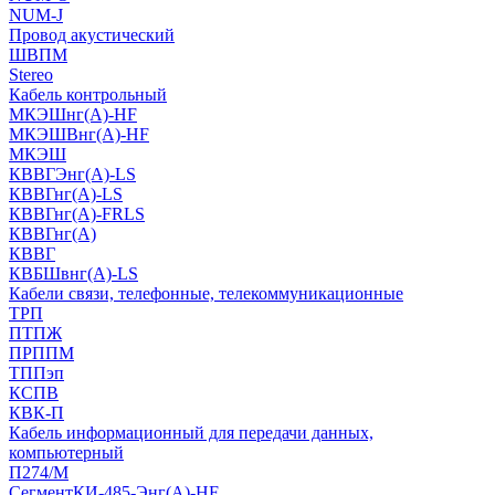
NUM-J
Провод акустический
ШВПМ
Stereo
Кабель контрольный
МКЭШнг(A)-HF
МКЭШВнг(А)-HF
МКЭШ
КВВГЭнг(А)-LS
КВВГнг(А)-LS
КВВГнг(А)-FRLS
КВВГнг(А)
КВВГ
КВБШвнг(А)-LS
Кабели связи, телефонные, телекоммуникационные
ТРП
ПТПЖ
ПРППМ
ТППэп
КСПВ
КВК-П
Кабель информационный для передачи данных,
компьютерный
П274/М
СегментКИ-485-Энг(А)-HF