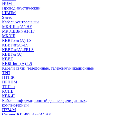
NUM-J
Провод акустический
ШВПМ
Stereo
Кабель контрольный
МКЭШнг(A)-HF
МКЭШВнг(А)-HF
МКЭШ
КВВГЭнг(А)-LS
КВВГнг(А)-LS
КВВГнг(А)-FRLS
КВВГнг(А)
КВВГ
КВБШвнг(А)-LS
Кабели связи, телефонные, телекоммуникационные
ТРП
ПТПЖ
ПРППМ
ТППэп
КСПВ
КВК-П
Кабель информационный для передачи данных,
компьютерный
П274/М
СегментКИ-485-Энг(А)-HF