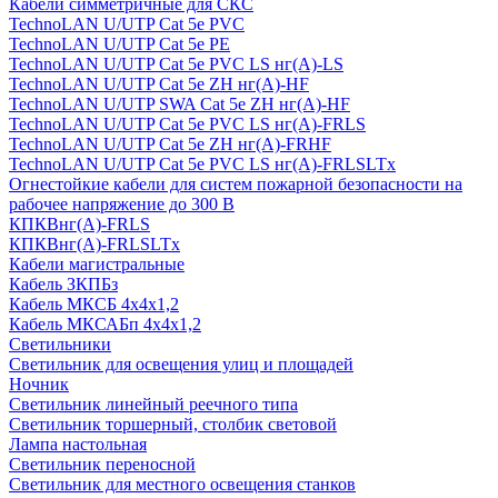
Кабели симметричные для СКС
TechnoLAN U/UTP Cat 5e PVC
TechnoLAN U/UTP Cat 5e PE
TechnoLAN U/UTP Cat 5e PVC LS нг(A)-LS
TechnoLAN U/UTP Cat 5e ZH нг(A)-HF
TechnoLAN U/UTP SWA Cat 5e ZH нг(A)-HF
TechnoLAN U/UTP Cat 5e PVC LS нг(A)-FRLS
TechnoLAN U/UTP Cat 5e ZH нг(A)-FRHF
TechnoLAN U/UTP Cat 5e PVC LS нг(A)-FRLSLTx
Огнестойкие кабели для систем пожарной безопасности на
рабочее напряжение до 300 В
КПКВнг(A)-FRLS
КПКВнг(A)-FRLSLTx
Кабели магистральные
Кабель ЗКПБз
Кабель МКСБ 4х4х1,2
Кабель МКСАБп 4х4х1,2
Светильники
Светильник для освещения улиц и площадей
Ночник
Светильник линейный реечного типа
Светильник торшерный, столбик световой
Лампа настольная
Светильник переносной
Светильник для местного освещения станков