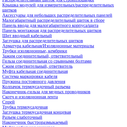
Крышка модулей для измерительных/распределительных
щитков
Аксессуары для небольших распределительных панелей
Малогабаритный распределительный щиток в сборе
Панель ввода для малогабаритного корпуса/щита
Панель монтажная для распределительных щитков
Щит вводный кабельный
Заглушка для распределительных щитков
Арматура кабельная/Изоляционные материалы
Трубки изоляционные, кембрики
Зажим соединительный, ответвительный
Гильза соединительная со срывными болтами
Сжим ответвительный, ответвитель
Муфта кабельная соединительная
Система маркировки кабеля
Пружина постоянного давления
Колпачок термоусадочный разъема
Наконечник-гильза для медных проводников
Скотч и изоляционная лента
Спрей
Трубка термоусадочная
Заглушка термоусадочная концевая
Разъем слаботочный
Наконечник быстроразмыкаемый