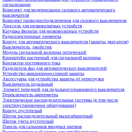
сигнализации
Комплект для модернизации силового автоматического
выключателя
Комплект проводки/подключения для силового выключателя
Дроссель для низковольтных устройств
Катушка фильтра для низковольтных устройств
Радиоэлектронные элементы
Корпус для автоматического выключателя (защиты двигателя)
Выключатель, джойстик
Модуль сигнальной колонны оптический
Кронштейн настенный для сигнальной колонны
Контактор постоянного тока
Разделитель фаз для автоматических выключателей
Устройство микропроцессорной защиты
Аксессуары для устройства защиты от перегрузки
Выключатель педальный
Элемент передний для педального/нажимного выключателя
Переключатель амперметра
Электрические распределительные системы (в том числе
электроустановочное оборудование)
Корпус пустотелый
Щиток распределительный малогабаритный
Щиток учета пустотелый
Панель для сальников вводных щитков
Распределительный щиток для стройплощадки