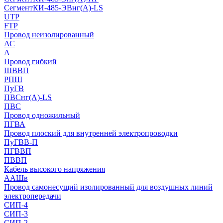
СегментКИ-485-ЭВнг(А)-LS
UTP
FTP
Провод неизолированный
АС
А
Провод гибкий
ШВВП
РПШ
ПуГВ
ПВСнг(А)-LS
ПВС
Провод одножильный
ПГВА
Провод плоский для внутренней электропроводки
ПуГВВ-П
ПГВВП
ПВВП
Кабель высокого напряжения
ААШв
Провод самонесущий изолированный для воздушных линий
электропередачи
СИП-4
СИП-3
СИП-2