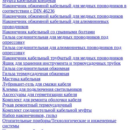
Муфта кабельная концевая
Наконечник обжимной кабельный для медных проводников в
соответствии с DIN 46236
Наконечник обжимной кабельный для медных проводников
Наконечник обжимной кабельный для алюминиевых
проводников
Наконечник кабельный со срывными болтами
Гильза соединительная для медных проводников под
опрессовку
Гильза соединительная для алюминиевых проводников под
опрессовку
Наконечник кабельный трубчатый для медных проводников
Ящик для хранения инструмента и термоусадочных трубок
Гильза соединительная обжимная
Гильза термоусадочная обжимная
Мастика кабельная
Лубрикант-гель для смазки кабеля
Клемма для подключения светильников
Аксессуары для герметизации кабеля
Комплект для ремонта оболочки кабеля
Рукав ремонтный термоусадочный
Комплект соединительной кабельной муфты
Набор наконечников, гильз
Отопительные приборы/Технологические и инженерные
системы