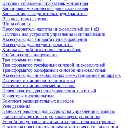
Катушка управления пускателя, контактора
Блокировка механическая для выключателя
Блок-линия разъединитель предохранитель
Выключатель нагрузки
Шина сборная
Преобразователь частоты низковольтный до 1 кВ
Заглушка для устройств управления и сигнализации
Аксессуары для аппарата цепи управления
Аксессуары для регулятора частоты
Кнопка аварийного отключения в сборе
Стабилизаторы напряжения
Трансформатор тока
Трансформатор трехфазный силовой низковольтный
Трансформатор однофазный силовой низковольтный
Аксессуары для низковольтных коммутационных аппаратов
Источник питания постоянного тока
Источник питания переменного тока
Переключатель для цепи управления, пакетный
Изоляторы низковольтные
Комплект расширительных выводов
Реле давления
Панель управления для устройства управления и защиты
двигателя/защитного и управляющего устройства
Устройство управления и защиты двигателя электронное
Нажимная поверхность аппарата контроля и сигнализации