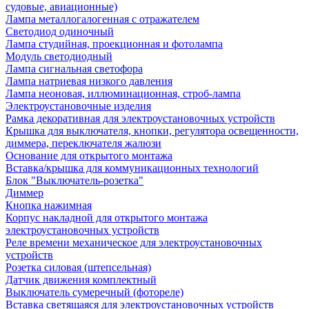
судовые, авиационные)
Лампа металлогалогенная с отражателем
Светодиод одиночный
Лампа студийная, проекционная и фотолампа
Модуль светодиодный
Лампа сигнальная светофора
Лампа натриевая низкого давления
Лампа неоновая, иллюминационная, строб-лампа
Электроустановочные изделия
Рамка декоративная для электроустановочных устройств
Крышка для выключателя, кнопки, регулятора освещенности,
диммера, переключателя жалюзи
Основание для открытого монтажа
Вставка/крышка для коммуникационных технологий
Блок "Выключатель-розетка"
Диммер
Кнопка нажимная
Корпус накладной для открытого монтажа
электроустановочных устройств
Реле времени механическое для электроустановочных
устройств
Розетка силовая (штепсельная)
Датчик движения комплектный
Выключатель сумеречный (фотореле)
Вставка светящаяся для электроустановочных устройств