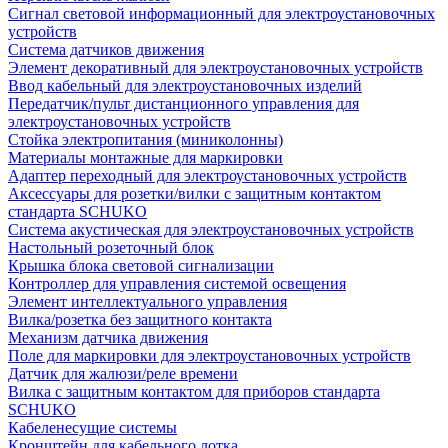
Сигнал световой информационный для электроустановочных
устройств
Система датчиков движения
Элемент декоративный для электроустановочных устройств
Ввод кабельный для электроустановочных изделий
Передатчик/пульт дистанционного управления для
электроустановочных устройств
Стойка электропитания (миниколонны)
Материалы монтажные для маркировки
Адаптер переходный для электроустановочных устройств
Аксессуары для розетки/вилки с защитным контактом
стандарта SCHUKO
Система акустическая для электроустановочных устройств
Настольный розеточный блок
Крышка блока световой сигнализации
Контроллер для управления системой освещения
Элемент интеллектуального управления
Вилка/розетка без защитного контакта
Механизм датчика движения
Поле для маркировки для электроустановочных устройств
Датчик для жалюзи/реле времени
Вилка с защитным контактом для приборов стандарта
SCHUKO
Кабеленесущие системы
Кронштейн для кабельного лотка