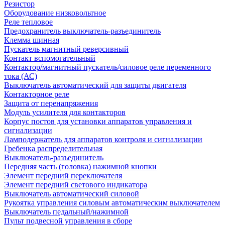
Резистор
Оборудование низковольтное
Реле тепловое
Предохранитель выключатель-разъединитель
Клемма шинная
Пускатель магнитный реверсивный
Контакт вспомогательный
Контактор/магнитный пускатель/силовое реле переменного
тока (АС)
Выключатель автоматический для защиты двигателя
Контакторное реле
Защита от перенапряжения
Модуль усилителя для контакторов
Корпус постов для установки аппаратов управления и
сигнализации
Ламподержатель для аппаратов контроля и сигнализации
Гребенка распределительная
Выключатель-разъединитель
Передняя часть (головка) нажимной кнопки
Элемент передний переключателя
Элемент передний светового индикатора
Выключатель автоматический силовой
Рукоятка управления силовым автоматическим выключателем
Выключатель педальный/нажимной
Пульт подвесной управления в сборе