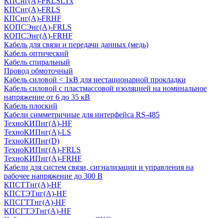
КПСнг(А)-FRLSLTx
КПСнг(А)-FRLS
КПСнг(А)-FRHF
КОПСЭнг(А)-FRLS
КОПСЭнг(А)-FRHF
Кабель для связи и передачи данных (медь)
Кабель оптический
Кабель спиральный
Провод обмоточный
Кабель силовой < 1кВ для нестационарной прокладки
Кабель силовой с пластмассовой изоляцией на номинальное
напряжение от 6 до 35 кВ
Кабель плоский
Кабели симметричные для интерфейса RS-485
ТеxноКИПнг(A)-HF
ТеxноКИПнг(A)-LS
ТеxноКИПнг(D)
ТехноКИПнг(A)-FRLS
ТехноКИПнг(A)-FRHF
Кабели для систем связи, сигнализации и управления на
рабочее напряжение до 300 В
КПСТТнг(A)-HF
КПСТЭТнг(A)-HF
КПСГТТнг(A)-HF
КПСГТЭТнг(A)-HF