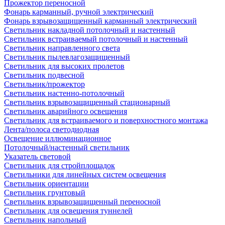
Прожектор переносной
Фонарь карманный, ручной электрический
Фонарь взрывозащищенный карманный электрический
Светильник накладной потолочный и настенный
Светильник встраиваемый потолочный и настенный
Светильник направленного света
Светильник пылевлагозащищенный
Светильник для высоких пролетов
Светильник подвесной
Светильник/прожектор
Светильник настенно-потолочный
Светильник взрывозащищенный стационарный
Светильник аварийного освещения
Светильник для встраиваемого и поверхностного монтажа
Лента/полоса светодиодная
Освещение иллюминационное
Потолочный/настенный светильник
Указатель световой
Светильник для стройплощадок
Светильники для линейных систем освещения
Светильник ориентации
Светильник грунтовый
Светильник взрывозащищенный переносной
Светильник для освещения туннелей
Светильник напольный