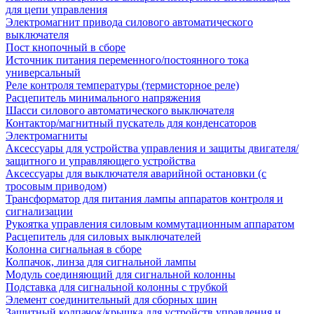
для цепи управления
Электромагнит привода силового автоматического
выключателя
Пост кнопочный в сборе
Источник питания переменного/постоянного тока
универсальный
Реле контроля температуры (термисторное реле)
Расцепитель минимального напряжения
Шасси силового автоматического выключателя
Контактор/магнитный пускатель для конденсаторов
Электромагниты
Аксессуары для устройства управления и защиты двигателя/
защитного и управляющего устройства
Аксессуары для выключателя аварийной остановки (с
тросовым приводом)
Трансформатор для питания лампы аппаратов контроля и
сигнализации
Рукоятка управления силовым коммутационным аппаратом
Расцепитель для силовых выключателей
Колонна сигнальная в сборе
Колпачок, линза для сигнальной лампы
Модуль соединяющий для сигнальной колонны
Подставка для сигнальной колонны с трубкой
Элемент соединительный для сборных шин
Защитный колпачок/крышка для устройств управления и