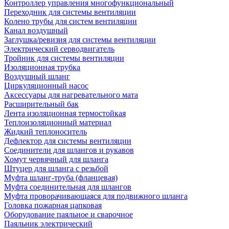
Контроллер управления многофункциональный
Переходник для системы вентиляции
Колено трубы для систем вентиляции
Канал воздушный
Заглушка/ревизия для системы вентиляции
Электрический серводвигатель
Тройник для системы вентиляции
Изоляционная трубка
Воздушный шланг
Циркуляционный насос
Аксессуары для нагревательного мата
Расширительный бак
Лента изоляционная термостойкая
Теплоизоляционный материал
Жидкий теплоноситель
Дефлектор для системы вентиляции
Соединители для шлангов и рукавов
Хомут червячный для шланга
Штуцер для шланга с резьбой
Муфта шланг-труба (фланцевая)
Муфта соединительная для шлангов
Муфта проворачивающаяся для подвижного шланга
Головка пожарная цапковая
Оборудование паяльное и сварочное
Паяльник электрический