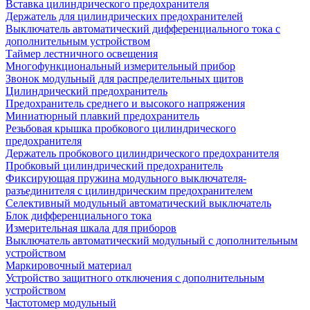
Вставка цилиндрического предохранителя
Держатель для цилиндрических предохранителей
Выключатель автоматический дифференциального тока с
дополнительным устройством
Таймер лестничного освещения
Многофункциональный измерительный прибор
Звонок модульный для распределительных щитов
Цилиндрический предохранитель
Предохранитель среднего и высокого напряжения
Миниатюрный плавкий предохранитель
Резьбовая крышка пробкового цилиндрического
предохранителя
Держатель пробкового цилиндрического предохранителя
Пробковый цилиндрический предохранитель
Фиксирующая пружина модульного выключателя-
разъединителя с цилиндрическим предохранителем
Селективный модульный автоматический выключатель
Блок дифференциального тока
Измерительная шкала для приборов
Выключатель автоматический модульный с дополнительным
устройством
Маркировочный материал
Устройство защитного отключения с дополнительным
устройством
Частотомер модульный