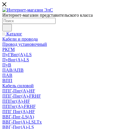
Интернет-магазин представительского класса
Каталог
Кабели и провода
Провод установочный
РКГМ
ПуГВнг(А)-LS
ПуВнг(А)-LS
ПуВ
ПАВ/АПВ
ПАВ
ВПП
Кабель силовой
ППГ-Пнг(А)-HF
ППГ-Пнг(А)-FRHF
ППГнг(А)-HF
ППГнг(А)-FRHF
ППГ Пнг(А)-HF
ВВГ-Пнг-LS(А)
ВВГ-Пнг(А)-LSLTx
ВВГ-Пнг(А)-LS