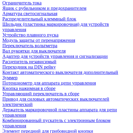
Ограничитель тока
Ящик с рубильником и предохранителем
Арматура светосигнальная
Распределительный клеммный блок
Шильдик (пластинка маркировочная) для устройств
управления
Устройство плавного пуска
Модуль защиты от перенапряжения
Переключатель вольтметра
Вал рукоятки для выключателя
Адаптер для устройств управления и сигнализации
Расцепитель независимый
Переходник на DIN рейку
Контакт автоматического выключателя дополнительный
Зуммер
Потенциометр для аппарата цепи управления
Кнопка нажимная в сборе
Управляющий переключатель в сборе
Привод для силовых автоматических выключателей
электрический
Держатель маркировочной пластины аппарата для цепи
управления
Комбинированный пускатель с электронным блоком
управления
Элемент передний для грибовидной кнопки