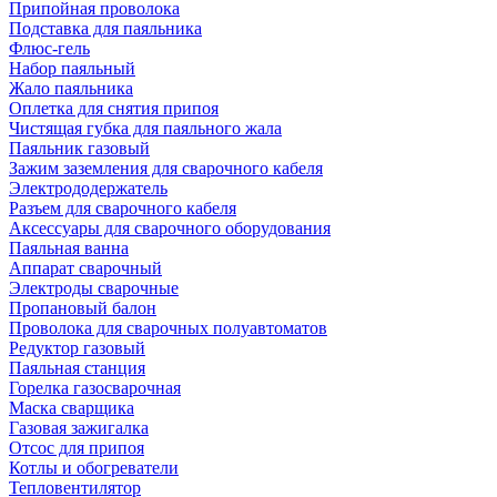
Припойная проволока
Подставка для паяльника
Флюс-гель
Набор паяльный
Жало паяльника
Оплетка для снятия припоя
Чистящая губка для паяльного жала
Паяльник газовый
Зажим заземления для сварочного кабеля
Электрододержатель
Разъем для сварочного кабеля
Аксессуары для сварочного оборудования
Паяльная ванна
Аппарат сварочный
Электроды сварочные
Пропановый балон
Проволока для сварочных полуавтоматов
Редуктор газовый
Паяльная станция
Горелка газосварочная
Маска сварщика
Газовая зажигалка
Отсос для припоя
Котлы и обогреватели
Тепловентилятор