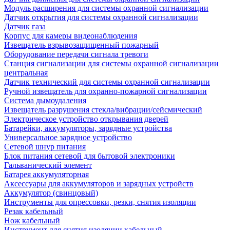
Модуль расширения для системы охранной сигнализации
Датчик открытия для системы охранной сигнализации
Датчик газа
Корпус для камеры видеонаблюдения
Извещатель взрывозащищенный пожарный
Оборудование передачи сигнала тревоги
Станция сигнализации для системы охранной сигнализации
центральная
Датчик технический для системы охранной сигнализации
Ручной извещатель для охранно-пожарной сигнализации
Система дымоудаления
Извещатель разрушения стекла/вибрации/сейсмический
Электрическое устройство открывания дверей
Батарейки, аккумуляторы, зарядные устройства
Универсальное зарядное устройство
Сетевой шнур питания
Блок питания сетевой для бытовой электроники
Гальванический элемент
Батарея аккумуляторная
Аксессуары для аккумуляторов и зарядных устройств
Аккумулятор (свинцовый)
Инструменты для опрессовки, резки, снятия изоляции
Резак кабельный
Нож кабельный
Инструмент для снятия изоляции кабельный