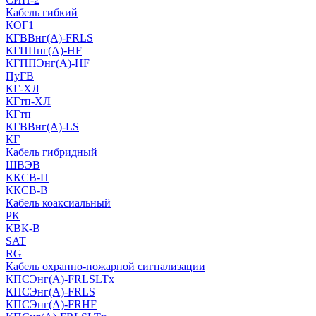
Кабель гибкий
КОГ1
КГВВнг(А)-FRLS
КГППнг(A)-HF
КГППЭнг(A)-HF
ПуГВ
КГ-ХЛ
КГтп-ХЛ
КГтп
КГВВнг(А)-LS
КГ
Кабель гибридный
ШВЭВ
ККСВ-П
ККСВ-В
Кабель коаксиальный
РК
КВК-В
SAT
RG
Кабель охранно-пожарной сигнализации
КПСЭнг(А)-FRLSLTx
КПСЭнг(А)-FRLS
КПСЭнг(А)-FRHF