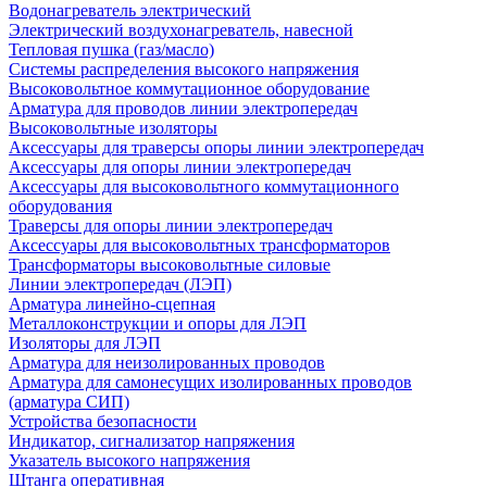
Водонагреватель электрический
Электрический воздухонагреватель, навесной
Тепловая пушка (газ/масло)
Системы распределения высокого напряжения
Высоковольтное коммутационное оборудование
Арматура для проводов линии электропередач
Высоковольтные изоляторы
Аксессуары для траверсы опоры линии электропередач
Аксессуары для опоры линии электропередач
Аксессуары для высоковольтного коммутационного
оборудования
Траверсы для опоры линии электропередач
Аксессуары для высоковольтных трансформаторов
Трансформаторы высоковольтные силовые
Линии электропередач (ЛЭП)
Арматура линейно-сцепная
Металлоконструкции и опоры для ЛЭП
Изоляторы для ЛЭП
Арматура для неизолированных проводов
Арматура для самонесущих изолированных проводов
(арматура СИП)
Устройства безопасности
Индикатор, сигнализатор напряжения
Указатель высокого напряжения
Штанга оперативная