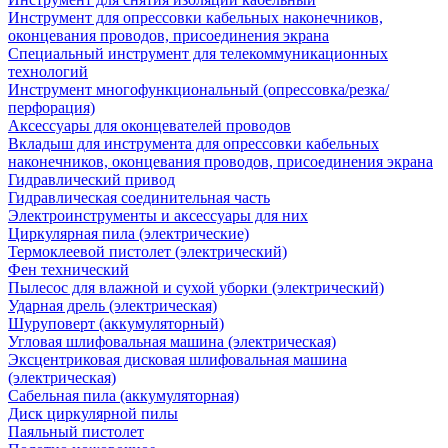
Инструмент для опрессовки кабельных наконечников,
оконцевания проводов, присоединения экрана
Специальный инструмент для телекоммуникационных
технологий
Инструмент многофункциональный (опрессовка/резка/
перфорация)
Аксессуары для оконцевателей проводов
Вкладыш для инструмента для опрессовки кабельных
наконечников, оконцевания проводов, присоединения экрана
Гидравлический привод
Гидравлическая соединительная часть
Электроинструменты и аксессуары для них
Циркулярная пила (электрические)
Термоклеевой пистолет (электрический)
Фен технический
Пылесос для влажной и сухой уборки (электрический)
Ударная дрель (электрическая)
Шуруповерт (аккумуляторный)
Угловая шлифовальная машина (электрическая)
Эксцентриковая дисковая шлифовальная машина
(электрическая)
Сабельная пила (аккумуляторная)
Диск циркулярной пилы
Паяльный пистолет