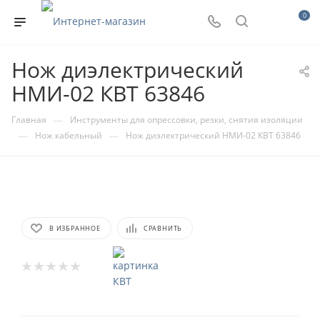
0
Нож диэлектрический
НМИ-02 КВТ 63846
—
Главная
Инструменты для опрессовки, резки, снятия изоляции
—
—
Нож кабельный
Нож диэлектрический НМИ-02 КВТ 63846
В ИЗБРАННОЕ
СРАВНИТЬ