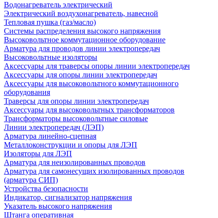
Водонагреватель электрический
Электрический воздухонагреватель, навесной
Тепловая пушка (газ/масло)
Системы распределения высокого напряжения
Высоковольтное коммутационное оборудование
Арматура для проводов линии электропередач
Высоковольтные изоляторы
Аксессуары для траверсы опоры линии электропередач
Аксессуары для опоры линии электропередач
Аксессуары для высоковольтного коммутационного
оборудования
Траверсы для опоры линии электропередач
Аксессуары для высоковольтных трансформаторов
Трансформаторы высоковольтные силовые
Линии электропередач (ЛЭП)
Арматура линейно-сцепная
Металлоконструкции и опоры для ЛЭП
Изоляторы для ЛЭП
Арматура для неизолированных проводов
Арматура для самонесущих изолированных проводов
(арматура СИП)
Устройства безопасности
Индикатор, сигнализатор напряжения
Указатель высокого напряжения
Штанга оперативная