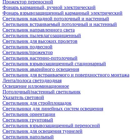
Прожектор переносной
Фонарь карманный, ручной электрический
Фонарь взрывозащищенный карманный электрический
Светильник накладной потолочный и настенный
Светильник встраиваемый потолочный и настенный
Светильник направленного света
Светильник пылевлагозащищенный
Светильник для высоких пролетов
Светильник подвесной
Светильник/прожектор
Светильник настенно-потолочный
Светильник взрывозащищенный стационарный
Светильник аварийного освещения
Светильник для встраиваемого и поверхностного монтажа
Лента/полоса светодиодная
Освещение иллюминационное
Потолочный/настенный светильник
Указатель световой
Светильник для стройплощадок
Светильники для линейных систем освещения
Светильник ориентации
Светильник грунтовый
Светильник взрывозащищенный переносной
Светильник для освещения туннелей
Светильник напольный