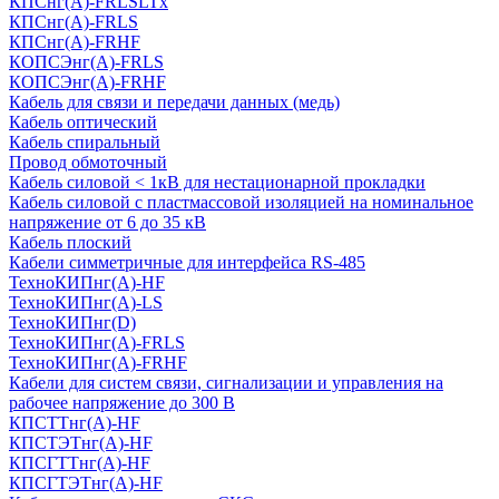
КПСнг(А)-FRLSLTx
КПСнг(А)-FRLS
КПСнг(А)-FRHF
КОПСЭнг(А)-FRLS
КОПСЭнг(А)-FRHF
Кабель для связи и передачи данных (медь)
Кабель оптический
Кабель спиральный
Провод обмоточный
Кабель силовой < 1кВ для нестационарной прокладки
Кабель силовой с пластмассовой изоляцией на номинальное
напряжение от 6 до 35 кВ
Кабель плоский
Кабели симметричные для интерфейса RS-485
ТеxноКИПнг(A)-HF
ТеxноКИПнг(A)-LS
ТеxноКИПнг(D)
ТехноКИПнг(A)-FRLS
ТехноКИПнг(A)-FRHF
Кабели для систем связи, сигнализации и управления на
рабочее напряжение до 300 В
КПСТТнг(A)-HF
КПСТЭТнг(A)-HF
КПСГТТнг(A)-HF
КПСГТЭТнг(A)-HF