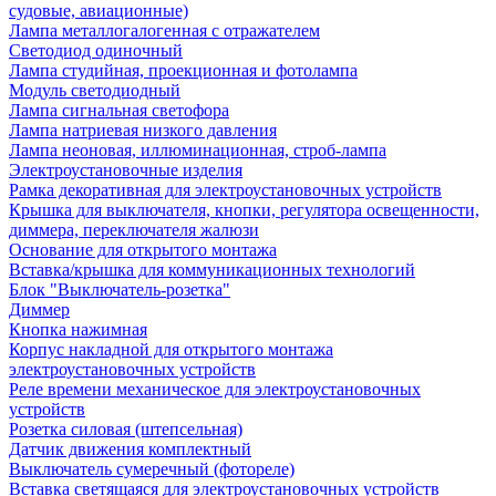
судовые, авиационные)
Лампа металлогалогенная с отражателем
Светодиод одиночный
Лампа студийная, проекционная и фотолампа
Модуль светодиодный
Лампа сигнальная светофора
Лампа натриевая низкого давления
Лампа неоновая, иллюминационная, строб-лампа
Электроустановочные изделия
Рамка декоративная для электроустановочных устройств
Крышка для выключателя, кнопки, регулятора освещенности,
диммера, переключателя жалюзи
Основание для открытого монтажа
Вставка/крышка для коммуникационных технологий
Блок "Выключатель-розетка"
Диммер
Кнопка нажимная
Корпус накладной для открытого монтажа
электроустановочных устройств
Реле времени механическое для электроустановочных
устройств
Розетка силовая (штепсельная)
Датчик движения комплектный
Выключатель сумеречный (фотореле)
Вставка светящаяся для электроустановочных устройств