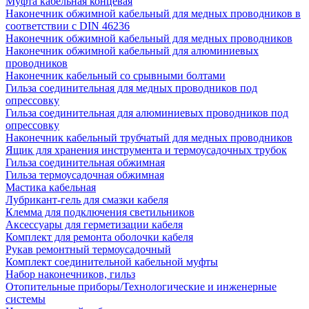
Муфта кабельная концевая
Наконечник обжимной кабельный для медных проводников в
соответствии с DIN 46236
Наконечник обжимной кабельный для медных проводников
Наконечник обжимной кабельный для алюминиевых
проводников
Наконечник кабельный со срывными болтами
Гильза соединительная для медных проводников под
опрессовку
Гильза соединительная для алюминиевых проводников под
опрессовку
Наконечник кабельный трубчатый для медных проводников
Ящик для хранения инструмента и термоусадочных трубок
Гильза соединительная обжимная
Гильза термоусадочная обжимная
Мастика кабельная
Лубрикант-гель для смазки кабеля
Клемма для подключения светильников
Аксессуары для герметизации кабеля
Комплект для ремонта оболочки кабеля
Рукав ремонтный термоусадочный
Комплект соединительной кабельной муфты
Набор наконечников, гильз
Отопительные приборы/Технологические и инженерные
системы