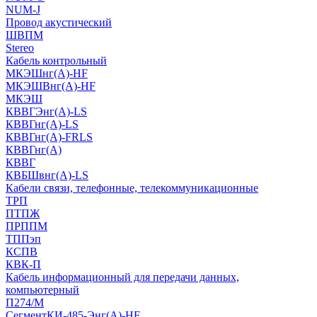
NUM-J
Провод акустический
ШВПМ
Stereo
Кабель контрольный
МКЭШнг(A)-HF
МКЭШВнг(А)-HF
МКЭШ
КВВГЭнг(А)-LS
КВВГнг(А)-LS
КВВГнг(А)-FRLS
КВВГнг(А)
КВВГ
КВБШвнг(А)-LS
Кабели связи, телефонные, телекоммуникационные
ТРП
ПТПЖ
ПРППМ
ТППэп
КСПВ
КВК-П
Кабель информационный для передачи данных,
компьютерный
П274/М
СегментКИ-485-Энг(А)-HF