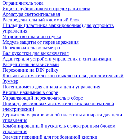
Ограничитель тока
Ящик с рубильником и предохранителем
Арматура светосигнальная
Распределительный клеммный блок
Шильдик (пластинка маркировочная) для устройств
управления
Устройство плавного пуска
Модуль защиты от перенапряжения
Переключатель вольтметра
Вал рукоятки для выключателя
Адаптер для устройств управления и сигнализации
Расцепитель независимый
Переходник на DIN рейку
Контакт автоматического выключателя дополнительный
Зуммер
Потенциометр для аппарата цепи управления
Кнопка нажимная в сборе
Управляющий переключатель в сборе
Привод для силовых автоматических выключателей
электрический
Держатель маркировочной пластины аппарата для цепи
управления
Комбинированный пускатель с электронным блоком
управления
Элемент передний для грибовидной кнопки