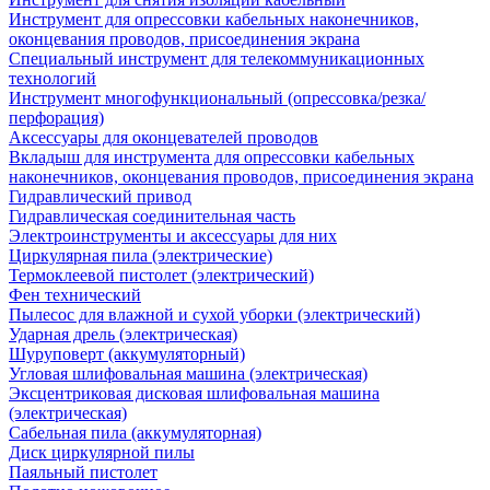
Инструмент для опрессовки кабельных наконечников,
оконцевания проводов, присоединения экрана
Специальный инструмент для телекоммуникационных
технологий
Инструмент многофункциональный (опрессовка/резка/
перфорация)
Аксессуары для оконцевателей проводов
Вкладыш для инструмента для опрессовки кабельных
наконечников, оконцевания проводов, присоединения экрана
Гидравлический привод
Гидравлическая соединительная часть
Электроинструменты и аксессуары для них
Циркулярная пила (электрические)
Термоклеевой пистолет (электрический)
Фен технический
Пылесос для влажной и сухой уборки (электрический)
Ударная дрель (электрическая)
Шуруповерт (аккумуляторный)
Угловая шлифовальная машина (электрическая)
Эксцентриковая дисковая шлифовальная машина
(электрическая)
Сабельная пила (аккумуляторная)
Диск циркулярной пилы
Паяльный пистолет