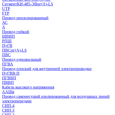
СегментКИ-485-ЭВнг(А)-LS
UTP
FTP
Провод неизолированный
АС
А
Провод гибкий
ШВВП
РПШ
ПуГВ
ПВСнг(А)-LS
ПВС
Провод одножильный
ПГВА
Провод плоский для внутренней электропроводки
ПуГВВ-П
ПГВВП
ПВВП
Кабель высокого напряжения
ААШв
Провод самонесущий изолированный для воздушных линий
электропередачи
СИП-4
СИП-3
СИП-2