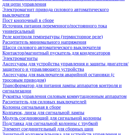
для цепи управления
Электромагнит привода силового автоматического
выключателя
Пост кнопочный в сборе
Источник питания переменного/постоянного тока
универсальный
Реле контроля температуры (термисторное реле)
Расцепитель минимального напряжения
Шасси силового автоматического выключателя
Контактор/магнитный пускатель для конденсаторов
Электромагниты
Аксессуары для устройства управления и защиты двигателя/
защитного и управляющего устройства
Аксессуары для выключателя аварийной остановки (с
тросовым приводом)
Трансформатор для питания лампы аппаратов контроля и
сигнализации
Рукоятка управления силовым коммутационным аппаратом
Расцепитель для силовых выключателей
Колонна сигнальная в сборе
Колпачок, линза для сигнальной лампы
Модуль соединяющий для сигнальной колонны
Подставка для сигнальной колонны с трубкой
Элемент соединительный для сборных шин
Защитный колпачок/крышка для устройств управления и