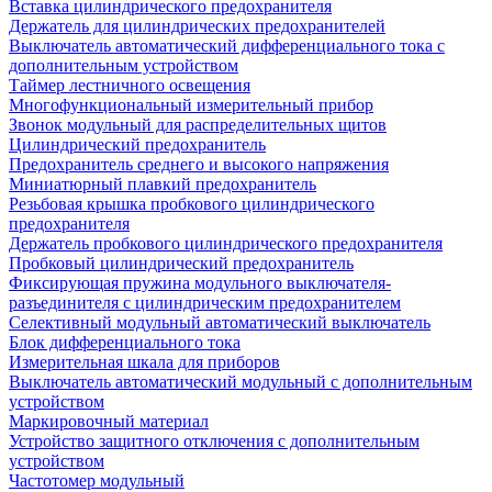
Вставка цилиндрического предохранителя
Держатель для цилиндрических предохранителей
Выключатель автоматический дифференциального тока с
дополнительным устройством
Таймер лестничного освещения
Многофункциональный измерительный прибор
Звонок модульный для распределительных щитов
Цилиндрический предохранитель
Предохранитель среднего и высокого напряжения
Миниатюрный плавкий предохранитель
Резьбовая крышка пробкового цилиндрического
предохранителя
Держатель пробкового цилиндрического предохранителя
Пробковый цилиндрический предохранитель
Фиксирующая пружина модульного выключателя-
разъединителя с цилиндрическим предохранителем
Селективный модульный автоматический выключатель
Блок дифференциального тока
Измерительная шкала для приборов
Выключатель автоматический модульный с дополнительным
устройством
Маркировочный материал
Устройство защитного отключения с дополнительным
устройством
Частотомер модульный