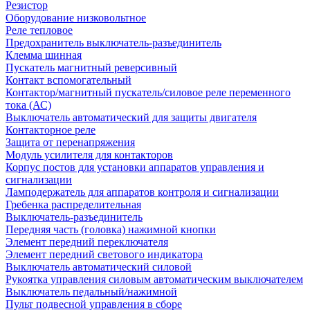
Резистор
Оборудование низковольтное
Реле тепловое
Предохранитель выключатель-разъединитель
Клемма шинная
Пускатель магнитный реверсивный
Контакт вспомогательный
Контактор/магнитный пускатель/силовое реле переменного
тока (АС)
Выключатель автоматический для защиты двигателя
Контакторное реле
Защита от перенапряжения
Модуль усилителя для контакторов
Корпус постов для установки аппаратов управления и
сигнализации
Ламподержатель для аппаратов контроля и сигнализации
Гребенка распределительная
Выключатель-разъединитель
Передняя часть (головка) нажимной кнопки
Элемент передний переключателя
Элемент передний светового индикатора
Выключатель автоматический силовой
Рукоятка управления силовым автоматическим выключателем
Выключатель педальный/нажимной
Пульт подвесной управления в сборе