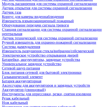
Модуль расширения для системы охранной сигнализации
Датчик открытия для системы охранной сигнализации
Датчик газа
Корпус для камеры видеонаблюдения
Извещатель взрывозащищенный пожарный
Оборудование передачи сигнала тревоги
Станция сигнализации для системы охранной сигнализации
центральная
Датчик технический для системы охранной сигнализации
Ручной извещатель для охранно-пожарной сигнализации
Система дымоудаления
Извещатель разрушения стекла/вибрации/сейсмический
Электрическое устройство открывания дверей
Батарейки, аккумуляторы, зарядные устройства
Универсальное зарядное устройство
Сетевой шнур питания
Блок питания сетевой для бытовой электроники
Гальванический элемент
Батарея аккумуляторная
Аксессуары для аккумуляторов и зарядных устройств
Аккумулятор (свинцовый)
Инструменты для опрессовки, резки, снятия изоляции
Резак кабельный
Нож кабельный
Инструмент для снятия изоляции кабельный