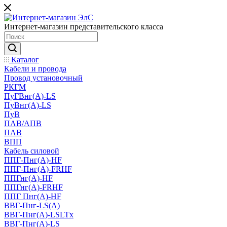
Интернет-магазин представительского класса
Каталог
Кабели и провода
Провод установочный
РКГМ
ПуГВнг(А)-LS
ПуВнг(А)-LS
ПуВ
ПАВ/АПВ
ПАВ
ВПП
Кабель силовой
ППГ-Пнг(А)-HF
ППГ-Пнг(А)-FRHF
ППГнг(А)-HF
ППГнг(А)-FRHF
ППГ Пнг(А)-HF
ВВГ-Пнг-LS(А)
ВВГ-Пнг(А)-LSLTx
ВВГ-Пнг(А)-LS