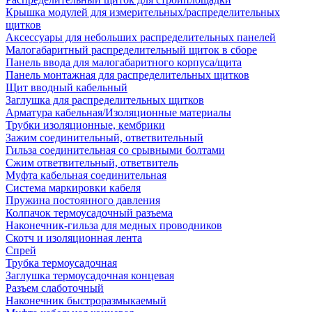
Крышка модулей для измерительных/распределительных
щитков
Аксессуары для небольших распределительных панелей
Малогабаритный распределительный щиток в сборе
Панель ввода для малогабаритного корпуса/щита
Панель монтажная для распределительных щитков
Щит вводный кабельный
Заглушка для распределительных щитков
Арматура кабельная/Изоляционные материалы
Трубки изоляционные, кембрики
Зажим соединительный, ответвительный
Гильза соединительная со срывными болтами
Сжим ответвительный, ответвитель
Муфта кабельная соединительная
Система маркировки кабеля
Пружина постоянного давления
Колпачок термоусадочный разъема
Наконечник-гильза для медных проводников
Скотч и изоляционная лента
Спрей
Трубка термоусадочная
Заглушка термоусадочная концевая
Разъем слаботочный
Наконечник быстроразмыкаемый