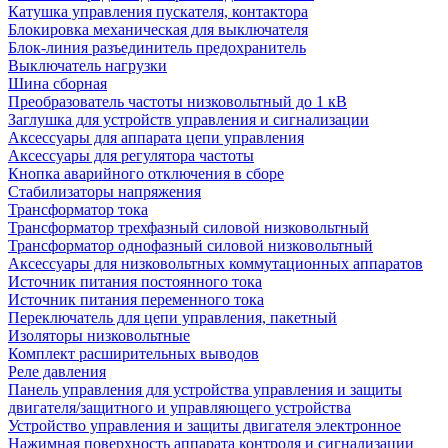
Катушка управления пускателя, контактора
Блокировка механическая для выключателя
Блок-линия разъединитель предохранитель
Выключатель нагрузки
Шина сборная
Преобразователь частоты низковольтный до 1 кВ
Заглушка для устройств управления и сигнализации
Аксессуары для аппарата цепи управления
Аксессуары для регулятора частоты
Кнопка аварийного отключения в сборе
Стабилизаторы напряжения
Трансформатор тока
Трансформатор трехфазный силовой низковольтный
Трансформатор однофазный силовой низковольтный
Аксессуары для низковольтных коммутационных аппаратов
Источник питания постоянного тока
Источник питания переменного тока
Переключатель для цепи управления, пакетный
Изоляторы низковольтные
Комплект расширительных выводов
Реле давления
Панель управления для устройства управления и защиты
двигателя/защитного и управляющего устройства
Устройство управления и защиты двигателя электронное
Нажимная поверхность аппарата контроля и сигнализации