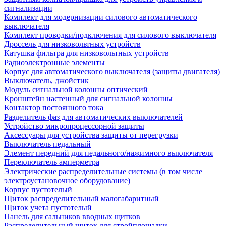
сигнализации
Комплект для модернизации силового автоматического
выключателя
Комплект проводки/подключения для силового выключателя
Дроссель для низковольтных устройств
Катушка фильтра для низковольтных устройств
Радиоэлектронные элементы
Корпус для автоматического выключателя (защиты двигателя)
Выключатель, джойстик
Модуль сигнальной колонны оптический
Кронштейн настенный для сигнальной колонны
Контактор постоянного тока
Разделитель фаз для автоматических выключателей
Устройство микропроцессорной защиты
Аксессуары для устройства защиты от перегрузки
Выключатель педальный
Элемент передний для педального/нажимного выключателя
Переключатель амперметра
Электрические распределительные системы (в том числе
электроустановочное оборудование)
Корпус пустотелый
Щиток распределительный малогабаритный
Щиток учета пустотелый
Панель для сальников вводных щитков
Распределительный щиток для стройплощадки