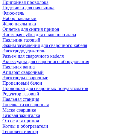
Припойная проволока
Подставка для паяльника
Флюс-гель
Набор паяльный
Жало паяльника
Оплетка для снятия припоя
Чистящая губка для паяльного жала
Паяльник газовый
Зажим заземления для сварочного кабеля
Электрододержатель
Разъем для сварочного кабеля
Аксессуары для сварочного оборудования
Паяльная ванна
Аппарат сварочный
Электроды сварочные
Пропановый балон
Проволока для сварочных полуавтоматов
Редуктор газовый
Паяльная станция
Горелка газосварочная
Маска сварщика
Газовая зажигалка
Отсос для припоя
Котлы и обогреватели
Тепловентилятор