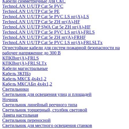
Кабели симметричные для СКС
TechnoLAN U/UTP Cat 5e PVC
TechnoLAN U/UTP Cat 5e PE
TechnoLAN U/UTP Cat 5e PVC LS нг(A)-LS
TechnoLAN U/UTP Cat 5e ZH нг(A)-HF
TechnoLAN U/UTP SWA Cat 5e ZH нг(A)-HF
TechnoLAN U/UTP Cat 5e PVC LS нг(A)-FRLS
TechnoLAN U/UTP Cat 5e ZH нг(A)-FRHF
TechnoLAN U/UTP Cat 5e PVC LS нг(A)-FRLSLTx
Огнестойкие кабели для систем пожарной безопасности на
рабочее напряжение до 300 В
КПКВнг(A)-FRLS
КПКВнг(A)-FRLSLTx
Кабели магистральные
Кабель ЗКПБз
Кабель МКСБ 4х4х1,2
Кабель МКСАБп 4х4х1,2
Светильники
Светильник для освещения улиц и площадей
Ночник
Светильник линейный реечного типа
Светильник торшерный, столбик световой
Лампа настольная
Светильник переносной
Светильник для местного освещения станков