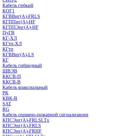
Кабель гибкий
КОГ1
КГВВнг(А)-FRLS
КГППнг(A)-HF
КГППЭнг(A)-HF
ПуГВ
КГ-ХЛ
КГтп-ХЛ
КГтп
КГВВнг(А)-LS
КГ
Кабель гибридный
ШВЭВ
ККСВ-П
ККСВ-В
Кабель коаксиальный
РК
КВК-В
SAT
RG
Кабель охранно-пожарной сигнализации
КПСЭнг(А)-FRLSLTx
КПСЭнг(А)-FRLS
КПСЭнг(А)-FRHF