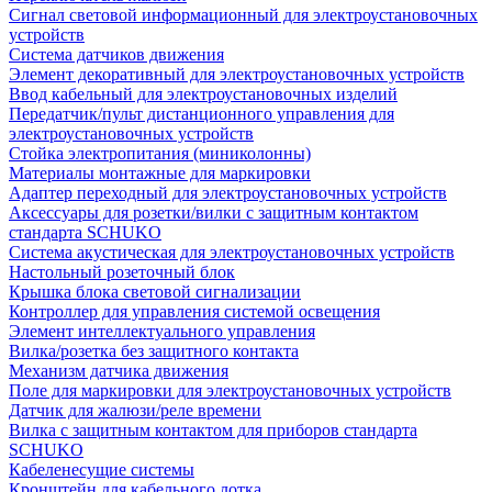
Сигнал световой информационный для электроустановочных
устройств
Система датчиков движения
Элемент декоративный для электроустановочных устройств
Ввод кабельный для электроустановочных изделий
Передатчик/пульт дистанционного управления для
электроустановочных устройств
Стойка электропитания (миниколонны)
Материалы монтажные для маркировки
Адаптер переходный для электроустановочных устройств
Аксессуары для розетки/вилки с защитным контактом
стандарта SCHUKO
Система акустическая для электроустановочных устройств
Настольный розеточный блок
Крышка блока световой сигнализации
Контроллер для управления системой освещения
Элемент интеллектуального управления
Вилка/розетка без защитного контакта
Механизм датчика движения
Поле для маркировки для электроустановочных устройств
Датчик для жалюзи/реле времени
Вилка с защитным контактом для приборов стандарта
SCHUKO
Кабеленесущие системы
Кронштейн для кабельного лотка