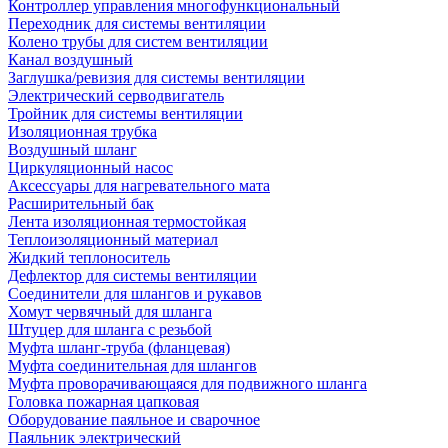
Контроллер управления многофункциональный
Переходник для системы вентиляции
Колено трубы для систем вентиляции
Канал воздушный
Заглушка/ревизия для системы вентиляции
Электрический серводвигатель
Тройник для системы вентиляции
Изоляционная трубка
Воздушный шланг
Циркуляционный насос
Аксессуары для нагревательного мата
Расширительный бак
Лента изоляционная термостойкая
Теплоизоляционный материал
Жидкий теплоноситель
Дефлектор для системы вентиляции
Соединители для шлангов и рукавов
Хомут червячный для шланга
Штуцер для шланга с резьбой
Муфта шланг-труба (фланцевая)
Муфта соединительная для шлангов
Муфта проворачивающаяся для подвижного шланга
Головка пожарная цапковая
Оборудование паяльное и сварочное
Паяльник электрический