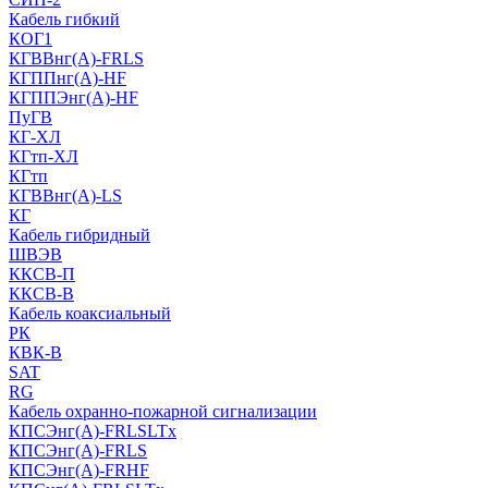
Кабель гибкий
КОГ1
КГВВнг(А)-FRLS
КГППнг(A)-HF
КГППЭнг(A)-HF
ПуГВ
КГ-ХЛ
КГтп-ХЛ
КГтп
КГВВнг(А)-LS
КГ
Кабель гибридный
ШВЭВ
ККСВ-П
ККСВ-В
Кабель коаксиальный
РК
КВК-В
SAT
RG
Кабель охранно-пожарной сигнализации
КПСЭнг(А)-FRLSLTx
КПСЭнг(А)-FRLS
КПСЭнг(А)-FRHF