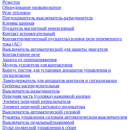
Резистор
Оборудование низковольтное
Реле тепловое
Предохранитель выключатель-разъединитель
Клемма шинная
Пускатель магнитный реверсивный
Контакт вспомогательный
Контактор/магнитный пускатель/силовое реле переменного
тока (АС)
Выключатель автоматический для защиты двигателя
Контакторное реле
Защита от перенапряжения
Модуль усилителя для контакторов
Корпус постов для установки аппаратов управления и
сигнализации
Ламподержатель для аппаратов контроля и сигнализации
Гребенка распределительная
Выключатель-разъединитель
Передняя часть (головка) нажимной кнопки
Элемент передний переключателя
Элемент передний светового индикатора
Выключатель автоматический силовой
Рукоятка управления силовым автоматическим выключателем
Выключатель педальный/нажимной
Пульт подвесной управления в сборе