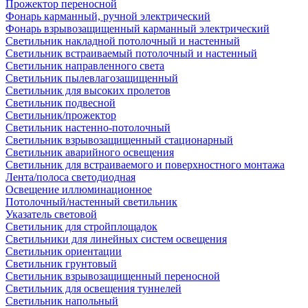
Прожектор переносной
Фонарь карманный, ручной электрический
Фонарь взрывозащищенный карманный электрический
Светильник накладной потолочный и настенный
Светильник встраиваемый потолочный и настенный
Светильник направленного света
Светильник пылевлагозащищенный
Светильник для высоких пролетов
Светильник подвесной
Светильник/прожектор
Светильник настенно-потолочный
Светильник взрывозащищенный стационарный
Светильник аварийного освещения
Светильник для встраиваемого и поверхностного монтажа
Лента/полоса светодиодная
Освещение иллюминационное
Потолочный/настенный светильник
Указатель световой
Светильник для стройплощадок
Светильники для линейных систем освещения
Светильник ориентации
Светильник грунтовый
Светильник взрывозащищенный переносной
Светильник для освещения туннелей
Светильник напольный