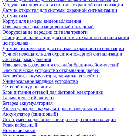
Модуль расширения для системы охранной сигнализации
Датчик открытия для системы охранной сигнализации
Датчик газа
Корпус для камеры видеонаблюдения
Извещатель взрывозащищенный пожарный
Оборудование передачи сигнала тревоги
Станция сигнализации для системы охранной сигнализации
центральная
Датчик технический для системы охранной сигнализации
Ручной извещатель для охранно-пожарной сигнализации
Система дымоудаления
Извещатель разрушения стекла/вибрации/сейсмический
Электрическое устройство открывания дверей
Батарейки, аккумуляторы, зарядные устройства
Универсальное зарядное устройство
Сетевой шнур питания
Блок питания сетевой для бытовой электроники
Гальванический элемент
Батарея аккумуляторная
Аксессуары для аккумуляторов и зарядных устройств
Аккумулятор (свинцовый)
Инструменты для опрессовки, резки, снятия изоляции
Резак кабельный
Нож кабельный
Инструмент для снятия изоляции кабельный