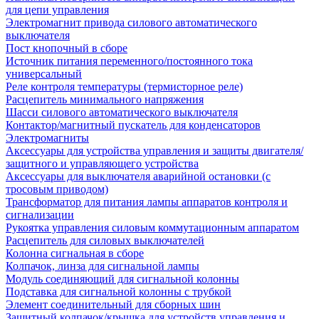
для цепи управления
Электромагнит привода силового автоматического
выключателя
Пост кнопочный в сборе
Источник питания переменного/постоянного тока
универсальный
Реле контроля температуры (термисторное реле)
Расцепитель минимального напряжения
Шасси силового автоматического выключателя
Контактор/магнитный пускатель для конденсаторов
Электромагниты
Аксессуары для устройства управления и защиты двигателя/
защитного и управляющего устройства
Аксессуары для выключателя аварийной остановки (с
тросовым приводом)
Трансформатор для питания лампы аппаратов контроля и
сигнализации
Рукоятка управления силовым коммутационным аппаратом
Расцепитель для силовых выключателей
Колонна сигнальная в сборе
Колпачок, линза для сигнальной лампы
Модуль соединяющий для сигнальной колонны
Подставка для сигнальной колонны с трубкой
Элемент соединительный для сборных шин
Защитный колпачок/крышка для устройств управления и