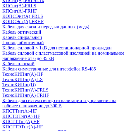
КПСнг(А)-FRLSLTx
КПСнг(А)-FRLS
КПСнг(А)-FRHF
КОПСЭнг(А)-FRLS
КОПСЭнг(А)-FRHF
Кабель для связи и передачи данных (медь)
Кабель оптический
Кабель спиральный
Провод обмоточный
Кабель силовой < 1кВ для нестационарной прокладки
Кабель силовой с пластмассовой изоляцией на номинальное
напряжение от 6 до 35 кВ
Кабель плоский
Кабели симметричные для интерфейса RS-485
ТеxноКИПнг(A)-HF
ТеxноКИПнг(A)-LS
ТеxноКИПнг(D)
ТехноКИПнг(A)-FRLS
ТехноКИПнг(A)-FRHF
Кабели для систем связи, сигнализации и управления на
рабочее напряжение до 300 В
КПСТТнг(A)-HF
КПСТЭТнг(A)-HF
КПСГТТнг(A)-HF
КПСГТЭТнг(A)-HF