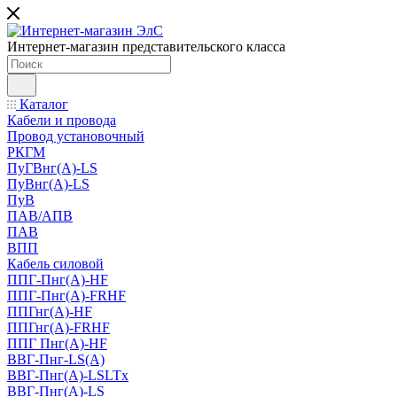
Интернет-магазин представительского класса
Каталог
Кабели и провода
Провод установочный
РКГМ
ПуГВнг(А)-LS
ПуВнг(А)-LS
ПуВ
ПАВ/АПВ
ПАВ
ВПП
Кабель силовой
ППГ-Пнг(А)-HF
ППГ-Пнг(А)-FRHF
ППГнг(А)-HF
ППГнг(А)-FRHF
ППГ Пнг(А)-HF
ВВГ-Пнг-LS(А)
ВВГ-Пнг(А)-LSLTx
ВВГ-Пнг(А)-LS