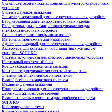
Сигнал световой информационный для электроустановочных
устройств
Система датчиков движения
Элемент декоративный для электроустановочных устройств
Ввод кабельный для электроустановочных изделий
Передатчик/пульт дистанционного управления для
электроустановочных устройств
Стойка электропитания (миниколонны)
Материалы монтажные для маркировки
Адаптер переходный для электроустановочных устройств
Аксессуары для розетки/вилки с защитным контактом
стандарта SCHUKO
Система акустическая для электроустановочных устройств
Настольный розеточный блок
Крышка блока световой сигнализации
Контроллер для управления системой освещения
Элемент интеллектуального управления
Вилка/розетка без защитного контакта
Механизм датчика движения
Поле для маркировки для электроустановочных устройств
Датчик для жалюзи/реле времени
Вилка с защитным контактом для приборов стандарта
SCHUKO
Кабеленесущие системы
Кронштейн для кабельного лотка