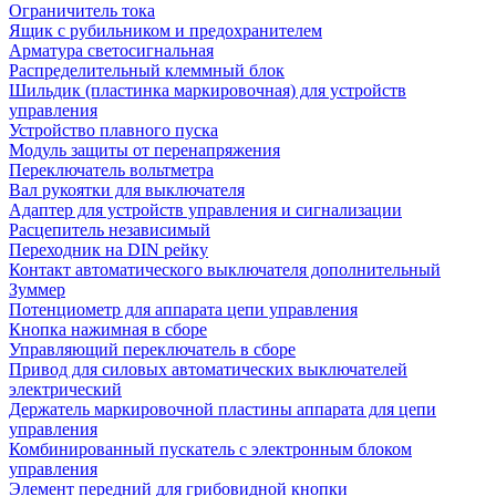
Ограничитель тока
Ящик с рубильником и предохранителем
Арматура светосигнальная
Распределительный клеммный блок
Шильдик (пластинка маркировочная) для устройств
управления
Устройство плавного пуска
Модуль защиты от перенапряжения
Переключатель вольтметра
Вал рукоятки для выключателя
Адаптер для устройств управления и сигнализации
Расцепитель независимый
Переходник на DIN рейку
Контакт автоматического выключателя дополнительный
Зуммер
Потенциометр для аппарата цепи управления
Кнопка нажимная в сборе
Управляющий переключатель в сборе
Привод для силовых автоматических выключателей
электрический
Держатель маркировочной пластины аппарата для цепи
управления
Комбинированный пускатель с электронным блоком
управления
Элемент передний для грибовидной кнопки