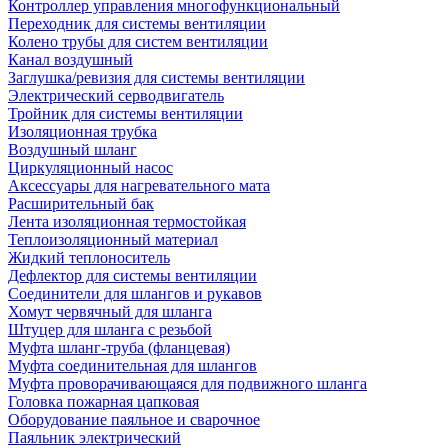
Контроллер управления многофункциональный
Переходник для системы вентиляции
Колено трубы для систем вентиляции
Канал воздушный
Заглушка/ревизия для системы вентиляции
Электрический серводвигатель
Тройник для системы вентиляции
Изоляционная трубка
Воздушный шланг
Циркуляционный насос
Аксессуары для нагревательного мата
Расширительный бак
Лента изоляционная термостойкая
Теплоизоляционный материал
Жидкий теплоноситель
Дефлектор для системы вентиляции
Соединители для шлангов и рукавов
Хомут червячный для шланга
Штуцер для шланга с резьбой
Муфта шланг-труба (фланцевая)
Муфта соединительная для шлангов
Муфта проворачивающаяся для подвижного шланга
Головка пожарная цапковая
Оборудование паяльное и сварочное
Паяльник электрический