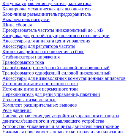
Катушка управления пускателя, контактора
Блокировка механическая для выключателя
Блок-линия разъединитель предохранитель
Выключатель нагрузки
Шина сборная
Преобразователь частоты низковольтный до 1 кВ
Заглушка для устройств управления и сигнализации
Аксессуары для аппарата цепи управления
Аксессуары для регулятора частоты
Кнопка аварийного отключения в сборе
Стабилизаторы напряжения
Трансформатор тока
Трансформатор трехфазный силовой низковольтный
Трансформатор однофазный силовой низковольтный
Аксессуары для низковольтных коммутационных аппаратов
Источник питания постоянного тока
Источник питания переменного тока
Переключатель для цепи управления, пакетный
Изоляторы низковольтные
Комплект расширительных выводов
Реле давления
Панель управления для устройства управления и защиты
двигателя/защитного и управляющего устройства
Устройство управления и защиты двигателя электронное
Нажимная поверхность аппарата контроля и сигнализации