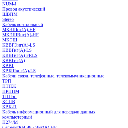
NUM-J
Провод акустический
ШВПМ
Stereo
Кабель контрольный
МКЭШнг(A)-HF
МКЭШВнг(А)-HF
МКЭШ
КВВГЭнг(А)-LS
КВВГнг(А)-LS
КВВГнг(А)-FRLS
КВВГнг(А)
КВВГ
КВБШвнг(А)-LS
Кабели связи, телефонные, телекоммуникационные
ТРП
ПТПЖ
ПРППМ
ТППэп
КСПВ
КВК-П
Кабель информационный для передачи данных,
компьютерный
П274/М
СегментКИ-485-Энг(А)-HF