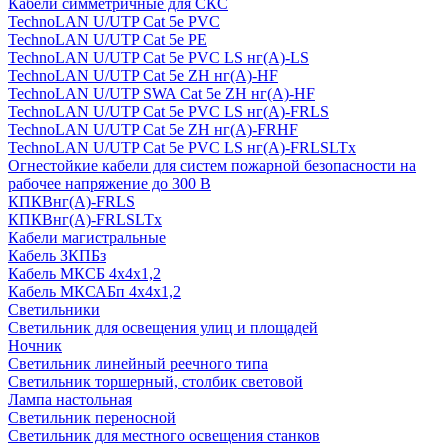
Кабели симметричные для СКС
TechnoLAN U/UTP Cat 5e PVC
TechnoLAN U/UTP Cat 5e PE
TechnoLAN U/UTP Cat 5e PVC LS нг(A)-LS
TechnoLAN U/UTP Cat 5e ZH нг(A)-HF
TechnoLAN U/UTP SWA Cat 5e ZH нг(A)-HF
TechnoLAN U/UTP Cat 5e PVC LS нг(A)-FRLS
TechnoLAN U/UTP Cat 5e ZH нг(A)-FRHF
TechnoLAN U/UTP Cat 5e PVC LS нг(A)-FRLSLTx
Огнестойкие кабели для систем пожарной безопасности на
рабочее напряжение до 300 В
КПКВнг(A)-FRLS
КПКВнг(A)-FRLSLTx
Кабели магистральные
Кабель ЗКПБз
Кабель МКСБ 4х4х1,2
Кабель МКСАБп 4х4х1,2
Светильники
Светильник для освещения улиц и площадей
Ночник
Светильник линейный реечного типа
Светильник торшерный, столбик световой
Лампа настольная
Светильник переносной
Светильник для местного освещения станков