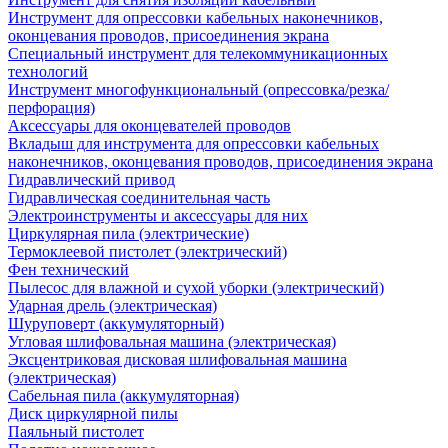
Инструмент для опрессовки кабельных наконечников,
оконцевания проводов, присоединения экрана
Специальный инструмент для телекоммуникационных
технологий
Инструмент многофункциональный (опрессовка/резка/
перфорация)
Аксессуары для оконцевателей проводов
Вкладыш для инструмента для опрессовки кабельных
наконечников, оконцевания проводов, присоединения экрана
Гидравлический привод
Гидравлическая соединительная часть
Электроинструменты и аксессуары для них
Циркулярная пила (электрические)
Термоклеевой пистолет (электрический)
Фен технический
Пылесос для влажной и сухой уборки (электрический)
Ударная дрель (электрическая)
Шуруповерт (аккумуляторный)
Угловая шлифовальная машина (электрическая)
Эксцентриковая дисковая шлифовальная машина
(электрическая)
Сабельная пила (аккумуляторная)
Диск циркулярной пилы
Паяльный пистолет