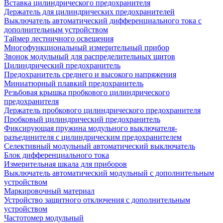
Вставка цилиндрического предохранителя
Держатель для цилиндрических предохранителей
Выключатель автоматический дифференциального тока с
дополнительным устройством
Таймер лестничного освещения
Многофункциональный измерительный прибор
Звонок модульный для распределительных щитов
Цилиндрический предохранитель
Предохранитель среднего и высокого напряжения
Миниатюрный плавкий предохранитель
Резьбовая крышка пробкового цилиндрического
предохранителя
Держатель пробкового цилиндрического предохранителя
Пробковый цилиндрический предохранитель
Фиксирующая пружина модульного выключателя-
разъединителя с цилиндрическим предохранителем
Селективный модульный автоматический выключатель
Блок дифференциального тока
Измерительная шкала для приборов
Выключатель автоматический модульный с дополнительным
устройством
Маркировочный материал
Устройство защитного отключения с дополнительным
устройством
Частотомер модульный