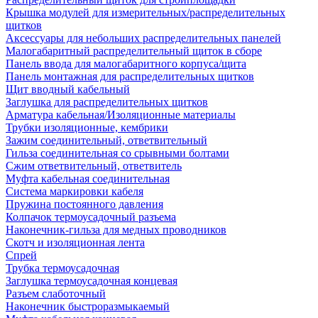
Крышка модулей для измерительных/распределительных
щитков
Аксессуары для небольших распределительных панелей
Малогабаритный распределительный щиток в сборе
Панель ввода для малогабаритного корпуса/щита
Панель монтажная для распределительных щитков
Щит вводный кабельный
Заглушка для распределительных щитков
Арматура кабельная/Изоляционные материалы
Трубки изоляционные, кембрики
Зажим соединительный, ответвительный
Гильза соединительная со срывными болтами
Сжим ответвительный, ответвитель
Муфта кабельная соединительная
Система маркировки кабеля
Пружина постоянного давления
Колпачок термоусадочный разъема
Наконечник-гильза для медных проводников
Скотч и изоляционная лента
Спрей
Трубка термоусадочная
Заглушка термоусадочная концевая
Разъем слаботочный
Наконечник быстроразмыкаемый