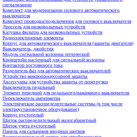
сигнализации
Комплект для модернизации силового автоматического
выключателя
Комплект проводки/подключения для силового выключателя
Дроссель для низковольтных устройств
Катушка фильтра для низковольтных устройств
Радиоэлектронные элементы
Корпус для автоматического выключателя (защиты двигателя)
Выключатель, джойстик
Модуль сигнальной колонны оптический
Кронштейн настенный для сигнальной колонны
Контактор постоянного тока
Разделитель фаз для автоматических выключателей
Устройство микропроцессорной защиты
Аксессуары для устройства защиты от перегрузки
Выключатель педальный
Элемент передний для педального/нажимного выключателя
Переключатель амперметра
Электрические распределительные системы (в том числе
электроустановочное оборудование)
Корпус пустотелый
Щиток распределительный малогабаритный
Щиток учета пустотелый
Панель для сальников вводных щитков
Распределительный щиток для стройплощадки