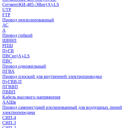
СегментКИ-485-ЭВнг(А)-LS
UTP
FTP
Провод неизолированный
АС
А
Провод гибкий
ШВВП
РПШ
ПуГВ
ПВСнг(А)-LS
ПВС
Провод одножильный
ПГВА
Провод плоский для внутренней электропроводки
ПуГВВ-П
ПГВВП
ПВВП
Кабель высокого напряжения
ААШв
Провод самонесущий изолированный для воздушных линий
электропередачи
СИП-4
СИП-3
СИП-2