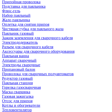
Припойная проволока
Подставка для паяльника
Флюс-гель
Набор паяльный
Жало паяльника
Оплетка для снятия припоя
Чистящая губка для паяльного жала
Паяльник газовый
Зажим заземления для сварочного кабеля
Электрододержатель
Разъем для сварочного кабеля
Аксессуары для сварочного оборудования
Паяльная ванна
Аппарат сварочный
Электроды сварочные
Пропановый балон
Проволока для сварочных полуавтоматов
Редуктор газовый
Паяльная станция
Горелка газосварочная
Маска сварщика
Газовая зажигалка
Отсос для припоя
Котлы и обогреватели
Тепловентилятор