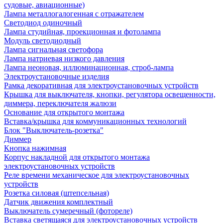
судовые, авиационные)
Лампа металлогалогенная с отражателем
Светодиод одиночный
Лампа студийная, проекционная и фотолампа
Модуль светодиодный
Лампа сигнальная светофора
Лампа натриевая низкого давления
Лампа неоновая, иллюминационная, строб-лампа
Электроустановочные изделия
Рамка декоративная для электроустановочных устройств
Крышка для выключателя, кнопки, регулятора освещенности,
диммера, переключателя жалюзи
Основание для открытого монтажа
Вставка/крышка для коммуникационных технологий
Блок "Выключатель-розетка"
Диммер
Кнопка нажимная
Корпус накладной для открытого монтажа
электроустановочных устройств
Реле времени механическое для электроустановочных
устройств
Розетка силовая (штепсельная)
Датчик движения комплектный
Выключатель сумеречный (фотореле)
Вставка светящаяся для электроустановочных устройств