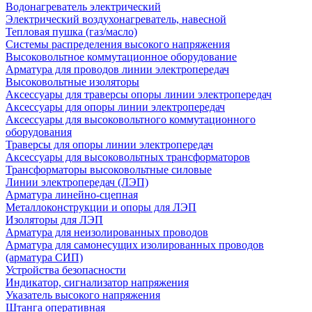
Водонагреватель электрический
Электрический воздухонагреватель, навесной
Тепловая пушка (газ/масло)
Системы распределения высокого напряжения
Высоковольтное коммутационное оборудование
Арматура для проводов линии электропередач
Высоковольтные изоляторы
Аксессуары для траверсы опоры линии электропередач
Аксессуары для опоры линии электропередач
Аксессуары для высоковольтного коммутационного
оборудования
Траверсы для опоры линии электропередач
Аксессуары для высоковольтных трансформаторов
Трансформаторы высоковольтные силовые
Линии электропередач (ЛЭП)
Арматура линейно-сцепная
Металлоконструкции и опоры для ЛЭП
Изоляторы для ЛЭП
Арматура для неизолированных проводов
Арматура для самонесущих изолированных проводов
(арматура СИП)
Устройства безопасности
Индикатор, сигнализатор напряжения
Указатель высокого напряжения
Штанга оперативная