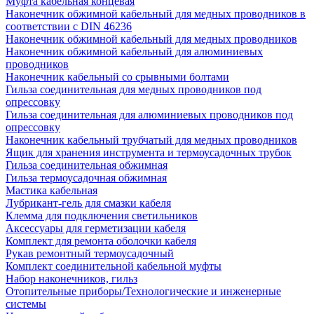
Муфта кабельная концевая
Наконечник обжимной кабельный для медных проводников в
соответствии с DIN 46236
Наконечник обжимной кабельный для медных проводников
Наконечник обжимной кабельный для алюминиевых
проводников
Наконечник кабельный со срывными болтами
Гильза соединительная для медных проводников под
опрессовку
Гильза соединительная для алюминиевых проводников под
опрессовку
Наконечник кабельный трубчатый для медных проводников
Ящик для хранения инструмента и термоусадочных трубок
Гильза соединительная обжимная
Гильза термоусадочная обжимная
Мастика кабельная
Лубрикант-гель для смазки кабеля
Клемма для подключения светильников
Аксессуары для герметизации кабеля
Комплект для ремонта оболочки кабеля
Рукав ремонтный термоусадочный
Комплект соединительной кабельной муфты
Набор наконечников, гильз
Отопительные приборы/Технологические и инженерные
системы