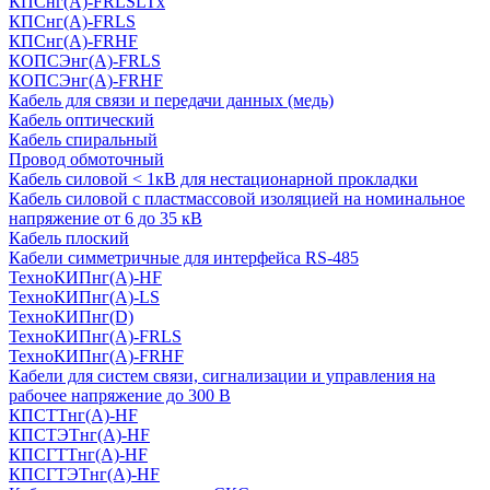
КПСнг(А)-FRLSLTx
КПСнг(А)-FRLS
КПСнг(А)-FRHF
КОПСЭнг(А)-FRLS
КОПСЭнг(А)-FRHF
Кабель для связи и передачи данных (медь)
Кабель оптический
Кабель спиральный
Провод обмоточный
Кабель силовой < 1кВ для нестационарной прокладки
Кабель силовой с пластмассовой изоляцией на номинальное
напряжение от 6 до 35 кВ
Кабель плоский
Кабели симметричные для интерфейса RS-485
ТеxноКИПнг(A)-HF
ТеxноКИПнг(A)-LS
ТеxноКИПнг(D)
ТехноКИПнг(A)-FRLS
ТехноКИПнг(A)-FRHF
Кабели для систем связи, сигнализации и управления на
рабочее напряжение до 300 В
КПСТТнг(A)-HF
КПСТЭТнг(A)-HF
КПСГТТнг(A)-HF
КПСГТЭТнг(A)-HF