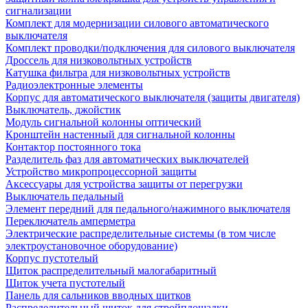
сигнализации
Комплект для модернизации силового автоматического
выключателя
Комплект проводки/подключения для силового выключателя
Дроссель для низковольтных устройств
Катушка фильтра для низковольтных устройств
Радиоэлектронные элементы
Корпус для автоматического выключателя (защиты двигателя)
Выключатель, джойстик
Модуль сигнальной колонны оптический
Кронштейн настенный для сигнальной колонны
Контактор постоянного тока
Разделитель фаз для автоматических выключателей
Устройство микропроцессорной защиты
Аксессуары для устройства защиты от перегрузки
Выключатель педальный
Элемент передний для педального/нажимного выключателя
Переключатель амперметра
Электрические распределительные системы (в том числе
электроустановочное оборудование)
Корпус пустотелый
Щиток распределительный малогабаритный
Щиток учета пустотелый
Панель для сальников вводных щитков
Распределительный щиток для стройплощадки