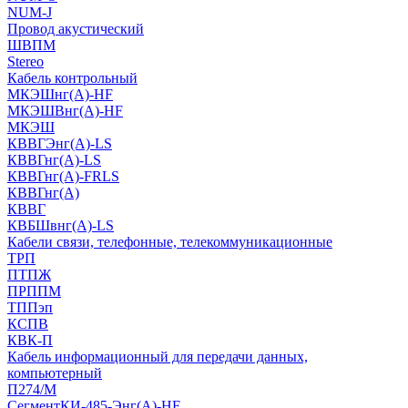
NUM-J
Провод акустический
ШВПМ
Stereo
Кабель контрольный
МКЭШнг(A)-HF
МКЭШВнг(А)-HF
МКЭШ
КВВГЭнг(А)-LS
КВВГнг(А)-LS
КВВГнг(А)-FRLS
КВВГнг(А)
КВВГ
КВБШвнг(А)-LS
Кабели связи, телефонные, телекоммуникационные
ТРП
ПТПЖ
ПРППМ
ТППэп
КСПВ
КВК-П
Кабель информационный для передачи данных,
компьютерный
П274/М
СегментКИ-485-Энг(А)-HF