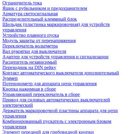
Ограничитель тока
Ящик с рубильником и предохранителем
Арматура светосигнальная
Распределительный клеммный блок
Шильдик (пластинка маркировочная) для устройств
управления
Устройство плавного пуска
Модуль защиты от перенапряжения
Переключатель вольтметра
Вал рукоятки для выключателя
Адаптер для устройств управления и сигнализации
Расцепитель независимый
Переходник на DIN рейку
Контакт автоматического выключателя дополнительный
Зуммер
Потенциометр для аппарата цепи управления
Кнопка нажимная в сборе
Управляющий переключатель в сборе
Привод для силовых автоматических выключателей
электрический
Держатель маркировочной пластины аппарата для цепи
управления
Комбинированный пускатель с электронным блоком
управления
Элемент передний для грибовидной кнопки