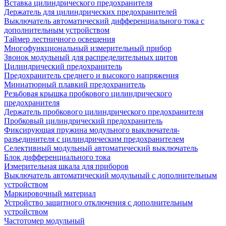
Вставка цилиндрического предохранителя
Держатель для цилиндрических предохранителей
Выключатель автоматический дифференциального тока с
дополнительным устройством
Таймер лестничного освещения
Многофункциональный измерительный прибор
Звонок модульный для распределительных щитов
Цилиндрический предохранитель
Предохранитель среднего и высокого напряжения
Миниатюрный плавкий предохранитель
Резьбовая крышка пробкового цилиндрического
предохранителя
Держатель пробкового цилиндрического предохранителя
Пробковый цилиндрический предохранитель
Фиксирующая пружина модульного выключателя-
разъединителя с цилиндрическим предохранителем
Селективный модульный автоматический выключатель
Блок дифференциального тока
Измерительная шкала для приборов
Выключатель автоматический модульный с дополнительным
устройством
Маркировочный материал
Устройство защитного отключения с дополнительным
устройством
Частотомер модульный