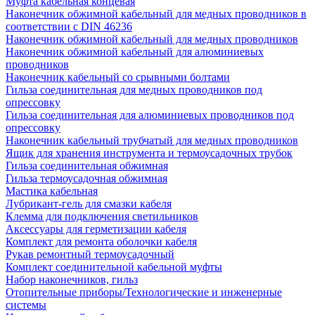
Муфта кабельная концевая
Наконечник обжимной кабельный для медных проводников в
соответствии с DIN 46236
Наконечник обжимной кабельный для медных проводников
Наконечник обжимной кабельный для алюминиевых
проводников
Наконечник кабельный со срывными болтами
Гильза соединительная для медных проводников под
опрессовку
Гильза соединительная для алюминиевых проводников под
опрессовку
Наконечник кабельный трубчатый для медных проводников
Ящик для хранения инструмента и термоусадочных трубок
Гильза соединительная обжимная
Гильза термоусадочная обжимная
Мастика кабельная
Лубрикант-гель для смазки кабеля
Клемма для подключения светильников
Аксессуары для герметизации кабеля
Комплект для ремонта оболочки кабеля
Рукав ремонтный термоусадочный
Комплект соединительной кабельной муфты
Набор наконечников, гильз
Отопительные приборы/Технологические и инженерные
системы