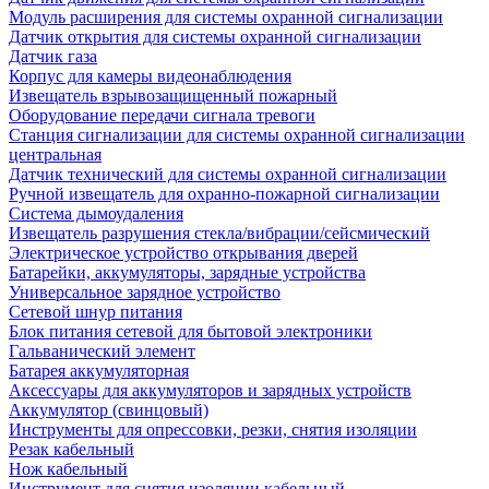
Модуль расширения для системы охранной сигнализации
Датчик открытия для системы охранной сигнализации
Датчик газа
Корпус для камеры видеонаблюдения
Извещатель взрывозащищенный пожарный
Оборудование передачи сигнала тревоги
Станция сигнализации для системы охранной сигнализации
центральная
Датчик технический для системы охранной сигнализации
Ручной извещатель для охранно-пожарной сигнализации
Система дымоудаления
Извещатель разрушения стекла/вибрации/сейсмический
Электрическое устройство открывания дверей
Батарейки, аккумуляторы, зарядные устройства
Универсальное зарядное устройство
Сетевой шнур питания
Блок питания сетевой для бытовой электроники
Гальванический элемент
Батарея аккумуляторная
Аксессуары для аккумуляторов и зарядных устройств
Аккумулятор (свинцовый)
Инструменты для опрессовки, резки, снятия изоляции
Резак кабельный
Нож кабельный
Инструмент для снятия изоляции кабельный