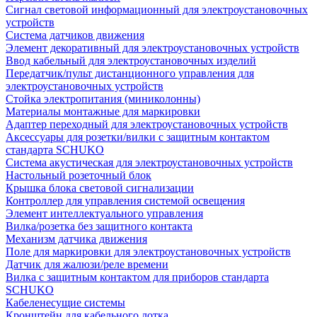
Сигнал световой информационный для электроустановочных
устройств
Система датчиков движения
Элемент декоративный для электроустановочных устройств
Ввод кабельный для электроустановочных изделий
Передатчик/пульт дистанционного управления для
электроустановочных устройств
Стойка электропитания (миниколонны)
Материалы монтажные для маркировки
Адаптер переходный для электроустановочных устройств
Аксессуары для розетки/вилки с защитным контактом
стандарта SCHUKO
Система акустическая для электроустановочных устройств
Настольный розеточный блок
Крышка блока световой сигнализации
Контроллер для управления системой освещения
Элемент интеллектуального управления
Вилка/розетка без защитного контакта
Механизм датчика движения
Поле для маркировки для электроустановочных устройств
Датчик для жалюзи/реле времени
Вилка с защитным контактом для приборов стандарта
SCHUKO
Кабеленесущие системы
Кронштейн для кабельного лотка