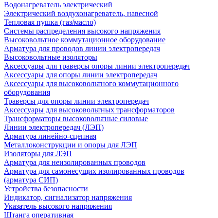
Водонагреватель электрический
Электрический воздухонагреватель, навесной
Тепловая пушка (газ/масло)
Системы распределения высокого напряжения
Высоковольтное коммутационное оборудование
Арматура для проводов линии электропередач
Высоковольтные изоляторы
Аксессуары для траверсы опоры линии электропередач
Аксессуары для опоры линии электропередач
Аксессуары для высоковольтного коммутационного
оборудования
Траверсы для опоры линии электропередач
Аксессуары для высоковольтных трансформаторов
Трансформаторы высоковольтные силовые
Линии электропередач (ЛЭП)
Арматура линейно-сцепная
Металлоконструкции и опоры для ЛЭП
Изоляторы для ЛЭП
Арматура для неизолированных проводов
Арматура для самонесущих изолированных проводов
(арматура СИП)
Устройства безопасности
Индикатор, сигнализатор напряжения
Указатель высокого напряжения
Штанга оперативная