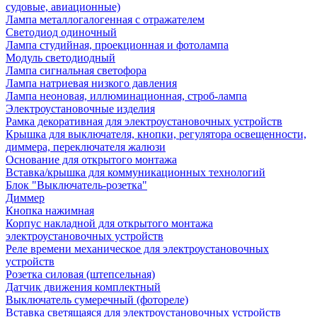
судовые, авиационные)
Лампа металлогалогенная с отражателем
Светодиод одиночный
Лампа студийная, проекционная и фотолампа
Модуль светодиодный
Лампа сигнальная светофора
Лампа натриевая низкого давления
Лампа неоновая, иллюминационная, строб-лампа
Электроустановочные изделия
Рамка декоративная для электроустановочных устройств
Крышка для выключателя, кнопки, регулятора освещенности,
диммера, переключателя жалюзи
Основание для открытого монтажа
Вставка/крышка для коммуникационных технологий
Блок "Выключатель-розетка"
Диммер
Кнопка нажимная
Корпус накладной для открытого монтажа
электроустановочных устройств
Реле времени механическое для электроустановочных
устройств
Розетка силовая (штепсельная)
Датчик движения комплектный
Выключатель сумеречный (фотореле)
Вставка светящаяся для электроустановочных устройств