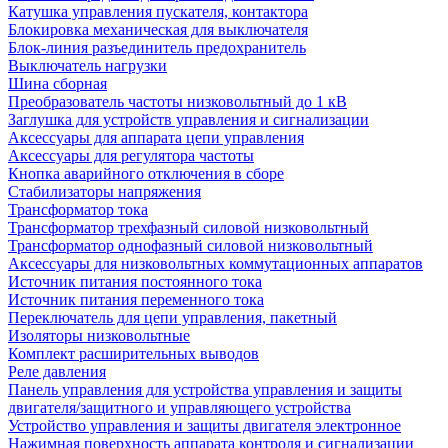
Катушка управления пускателя, контактора
Блокировка механическая для выключателя
Блок-линия разъединитель предохранитель
Выключатель нагрузки
Шина сборная
Преобразователь частоты низковольтный до 1 кВ
Заглушка для устройств управления и сигнализации
Аксессуары для аппарата цепи управления
Аксессуары для регулятора частоты
Кнопка аварийного отключения в сборе
Стабилизаторы напряжения
Трансформатор тока
Трансформатор трехфазный силовой низковольтный
Трансформатор однофазный силовой низковольтный
Аксессуары для низковольтных коммутационных аппаратов
Источник питания постоянного тока
Источник питания переменного тока
Переключатель для цепи управления, пакетный
Изоляторы низковольтные
Комплект расширительных выводов
Реле давления
Панель управления для устройства управления и защиты
двигателя/защитного и управляющего устройства
Устройство управления и защиты двигателя электронное
Нажимная поверхность аппарата контроля и сигнализации