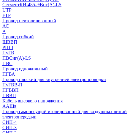
СегментКИ-485-ЭВнг(А)-LS
UTP
FTP
Провод неизолированный
АС
А
Провод гибкий
ШВВП
РПШ
ПуГВ
ПВСнг(А)-LS
ПВС
Провод одножильный
ПГВА
Провод плоский для внутренней электропроводки
ПуГВВ-П
ПГВВП
ПВВП
Кабель высокого напряжения
ААШв
Провод самонесущий изолированный для воздушных линий
электропередачи
СИП-4
СИП-3
СИП-2