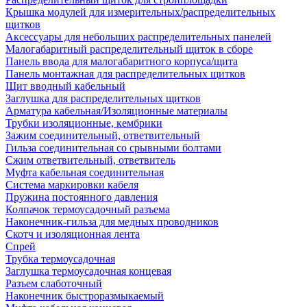
Крышка модулей для измерительных/распределительных
щитков
Аксессуары для небольших распределительных панелей
Малогабаритный распределительный щиток в сборе
Панель ввода для малогабаритного корпуса/щита
Панель монтажная для распределительных щитков
Щит вводный кабельный
Заглушка для распределительных щитков
Арматура кабельная/Изоляционные материалы
Трубки изоляционные, кембрики
Зажим соединительный, ответвительный
Гильза соединительная со срывными болтами
Сжим ответвительный, ответвитель
Муфта кабельная соединительная
Система маркировки кабеля
Пружина постоянного давления
Колпачок термоусадочный разъема
Наконечник-гильза для медных проводников
Скотч и изоляционная лента
Спрей
Трубка термоусадочная
Заглушка термоусадочная концевая
Разъем слаботочный
Наконечник быстроразмыкаемый