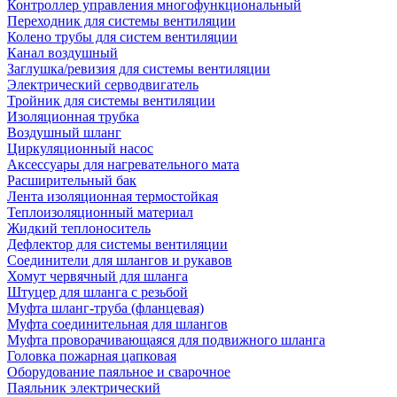
Контроллер управления многофункциональный
Переходник для системы вентиляции
Колено трубы для систем вентиляции
Канал воздушный
Заглушка/ревизия для системы вентиляции
Электрический серводвигатель
Тройник для системы вентиляции
Изоляционная трубка
Воздушный шланг
Циркуляционный насос
Аксессуары для нагревательного мата
Расширительный бак
Лента изоляционная термостойкая
Теплоизоляционный материал
Жидкий теплоноситель
Дефлектор для системы вентиляции
Соединители для шлангов и рукавов
Хомут червячный для шланга
Штуцер для шланга с резьбой
Муфта шланг-труба (фланцевая)
Муфта соединительная для шлангов
Муфта проворачивающаяся для подвижного шланга
Головка пожарная цапковая
Оборудование паяльное и сварочное
Паяльник электрический