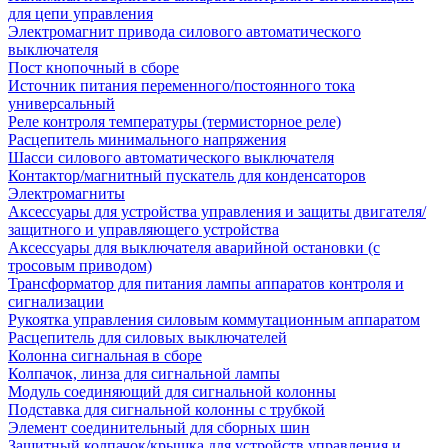
для цепи управления
Электромагнит привода силового автоматического
выключателя
Пост кнопочный в сборе
Источник питания переменного/постоянного тока
универсальный
Реле контроля температуры (термисторное реле)
Расцепитель минимального напряжения
Шасси силового автоматического выключателя
Контактор/магнитный пускатель для конденсаторов
Электромагниты
Аксессуары для устройства управления и защиты двигателя/
защитного и управляющего устройства
Аксессуары для выключателя аварийной остановки (с
тросовым приводом)
Трансформатор для питания лампы аппаратов контроля и
сигнализации
Рукоятка управления силовым коммутационным аппаратом
Расцепитель для силовых выключателей
Колонна сигнальная в сборе
Колпачок, линза для сигнальной лампы
Модуль соединяющий для сигнальной колонны
Подставка для сигнальной колонны с трубкой
Элемент соединительный для сборных шин
Защитный колпачок/крышка для устройств управления и