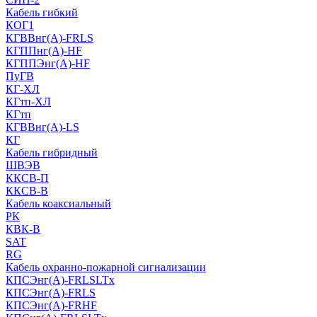
Кабель гибкий
КОГ1
КГВВнг(А)-FRLS
КГППнг(A)-HF
КГППЭнг(A)-HF
ПуГВ
КГ-ХЛ
КГтп-ХЛ
КГтп
КГВВнг(А)-LS
КГ
Кабель гибридный
ШВЭВ
ККСВ-П
ККСВ-В
Кабель коаксиальный
РК
КВК-В
SAT
RG
Кабель охранно-пожарной сигнализации
КПСЭнг(А)-FRLSLTx
КПСЭнг(А)-FRLS
КПСЭнг(А)-FRHF