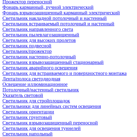
Прожектор переносной
Фонарь карманный, ручной электрический
Фонарь взрывозащищенный карманный электрический
Светильник накладной потолочный и настенный
Светильник встраиваемый потолочный и настенный
Светильник направленного света
Светильник пылевлагозащищенный
Светильник для высоких пролетов
Светильник подвесной
Светильник/прожектор
Светильник настенно-потолочный
Светильник взрывозащищенный стационарный
Светильник аварийного освещения
Светильник для встраиваемого и поверхностного монтажа
Лента/полоса светодиодная
Освещение иллюминационное
Потолочный/настенный светильник
Указатель световой
Светильник для стройплощадок
Светильники для линейных систем освещения
Светильник ориентации
Светильник грунтовый
Светильник взрывозащищенный переносной
Светильник для освещения туннелей
Светильник напольный