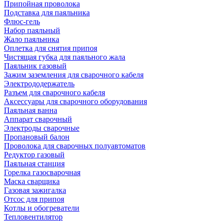
Припойная проволока
Подставка для паяльника
Флюс-гель
Набор паяльный
Жало паяльника
Оплетка для снятия припоя
Чистящая губка для паяльного жала
Паяльник газовый
Зажим заземления для сварочного кабеля
Электрододержатель
Разъем для сварочного кабеля
Аксессуары для сварочного оборудования
Паяльная ванна
Аппарат сварочный
Электроды сварочные
Пропановый балон
Проволока для сварочных полуавтоматов
Редуктор газовый
Паяльная станция
Горелка газосварочная
Маска сварщика
Газовая зажигалка
Отсос для припоя
Котлы и обогреватели
Тепловентилятор