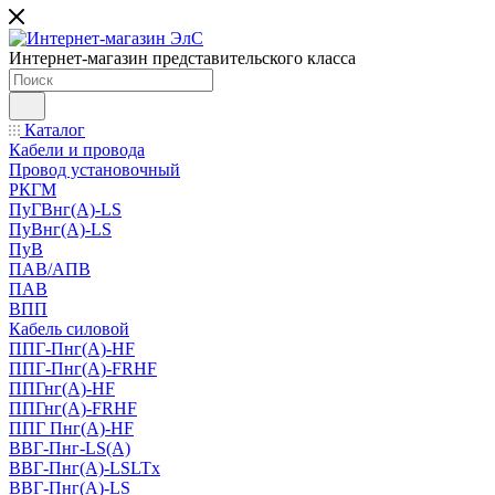
Интернет-магазин представительского класса
Каталог
Кабели и провода
Провод установочный
РКГМ
ПуГВнг(А)-LS
ПуВнг(А)-LS
ПуВ
ПАВ/АПВ
ПАВ
ВПП
Кабель силовой
ППГ-Пнг(А)-HF
ППГ-Пнг(А)-FRHF
ППГнг(А)-HF
ППГнг(А)-FRHF
ППГ Пнг(А)-HF
ВВГ-Пнг-LS(А)
ВВГ-Пнг(А)-LSLTx
ВВГ-Пнг(А)-LS