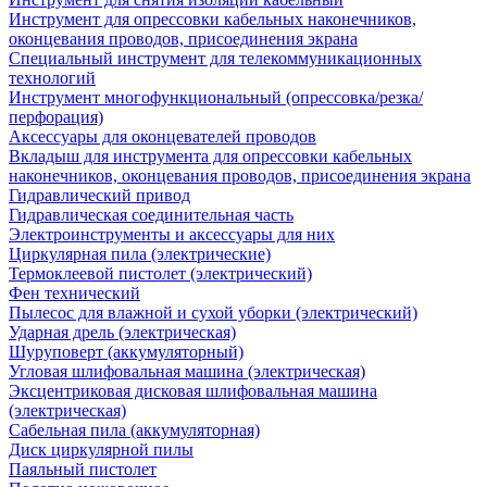
Инструмент для опрессовки кабельных наконечников,
оконцевания проводов, присоединения экрана
Специальный инструмент для телекоммуникационных
технологий
Инструмент многофункциональный (опрессовка/резка/
перфорация)
Аксессуары для оконцевателей проводов
Вкладыш для инструмента для опрессовки кабельных
наконечников, оконцевания проводов, присоединения экрана
Гидравлический привод
Гидравлическая соединительная часть
Электроинструменты и аксессуары для них
Циркулярная пила (электрические)
Термоклеевой пистолет (электрический)
Фен технический
Пылесос для влажной и сухой уборки (электрический)
Ударная дрель (электрическая)
Шуруповерт (аккумуляторный)
Угловая шлифовальная машина (электрическая)
Эксцентриковая дисковая шлифовальная машина
(электрическая)
Сабельная пила (аккумуляторная)
Диск циркулярной пилы
Паяльный пистолет