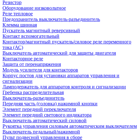
Резистор
Оборудование низковольтное
Реле тепловое
Предохранитель выключатель-разъединитель
Клемма шинная
Пускатель магнитный реверсивный
Контакт вспомогательный
Контактор/магнитный пускатель/силовое реле переменного
тока (АС)
Выключатель автоматический для защиты двигателя
Контакторное реле
Защита от перенапряжения
Модуль усилителя для контакторов
Корпус постов для установки аппаратов управления и
сигнализации
Ламподержатель для аппаратов контроля и сигнализации
Гребенка распределительная
Выключатель-разъединитель
Передняя часть (головка) нажимной кнопки
Элемент передний переключателя
Элемент передний светового индикатора
Выключатель автоматический силовой
Рукоятка управления силовым автоматическим выключателем
Выключатель педальный/нажимной
Пульт подвесной управления в сборе