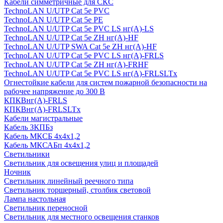
Кабели симметричные для СКС
TechnoLAN U/UTP Cat 5e PVC
TechnoLAN U/UTP Cat 5e PE
TechnoLAN U/UTP Cat 5e PVC LS нг(A)-LS
TechnoLAN U/UTP Cat 5e ZH нг(A)-HF
TechnoLAN U/UTP SWA Cat 5e ZH нг(A)-HF
TechnoLAN U/UTP Cat 5e PVC LS нг(A)-FRLS
TechnoLAN U/UTP Cat 5e ZH нг(A)-FRHF
TechnoLAN U/UTP Cat 5e PVC LS нг(A)-FRLSLTx
Огнестойкие кабели для систем пожарной безопасности на
рабочее напряжение до 300 В
КПКВнг(A)-FRLS
КПКВнг(A)-FRLSLTx
Кабели магистральные
Кабель ЗКПБз
Кабель МКСБ 4х4х1,2
Кабель МКСАБп 4х4х1,2
Светильники
Светильник для освещения улиц и площадей
Ночник
Светильник линейный реечного типа
Светильник торшерный, столбик световой
Лампа настольная
Светильник переносной
Светильник для местного освещения станков