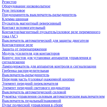
Резистор
Оборудование низковольтное
Реле тепловое
Предохранитель выключатель-разъединитель
Клемма шинная
Пускатель магнитный реверсивный
Контакт вспомогательный
Контактор/магнитный пускатель/силовое реле переменного
тока (АС)
Выключатель автоматический для защиты двигателя
Контакторное реле
Защита от перенапряжения
Модуль усилителя для контакторов
Корпус постов для установки аппаратов управления и
сигнализации
Ламподержатель для аппаратов контроля и сигнализации
Гребенка распределительная
Выключатель-разъединитель
Передняя часть (головка) нажимной кнопки
Элемент передний переключателя
Элемент передний светового индикатора
Выключатель автоматический силовой
Рукоятка управления силовым автоматическим выключателем
Выключатель педальный/нажимной
Пульт подвесной управления в сборе