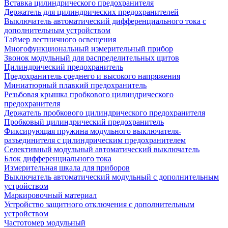
Вставка цилиндрического предохранителя
Держатель для цилиндрических предохранителей
Выключатель автоматический дифференциального тока с
дополнительным устройством
Таймер лестничного освещения
Многофункциональный измерительный прибор
Звонок модульный для распределительных щитов
Цилиндрический предохранитель
Предохранитель среднего и высокого напряжения
Миниатюрный плавкий предохранитель
Резьбовая крышка пробкового цилиндрического
предохранителя
Держатель пробкового цилиндрического предохранителя
Пробковый цилиндрический предохранитель
Фиксирующая пружина модульного выключателя-
разъединителя с цилиндрическим предохранителем
Селективный модульный автоматический выключатель
Блок дифференциального тока
Измерительная шкала для приборов
Выключатель автоматический модульный с дополнительным
устройством
Маркировочный материал
Устройство защитного отключения с дополнительным
устройством
Частотомер модульный