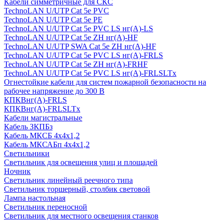
Кабели симметричные для СКС
TechnoLAN U/UTP Cat 5e PVC
TechnoLAN U/UTP Cat 5e PE
TechnoLAN U/UTP Cat 5e PVC LS нг(A)-LS
TechnoLAN U/UTP Cat 5e ZH нг(A)-HF
TechnoLAN U/UTP SWA Cat 5e ZH нг(A)-HF
TechnoLAN U/UTP Cat 5e PVC LS нг(A)-FRLS
TechnoLAN U/UTP Cat 5e ZH нг(A)-FRHF
TechnoLAN U/UTP Cat 5e PVC LS нг(A)-FRLSLTx
Огнестойкие кабели для систем пожарной безопасности на
рабочее напряжение до 300 В
КПКВнг(A)-FRLS
КПКВнг(A)-FRLSLTx
Кабели магистральные
Кабель ЗКПБз
Кабель МКСБ 4х4х1,2
Кабель МКСАБп 4х4х1,2
Светильники
Светильник для освещения улиц и площадей
Ночник
Светильник линейный реечного типа
Светильник торшерный, столбик световой
Лампа настольная
Светильник переносной
Светильник для местного освещения станков