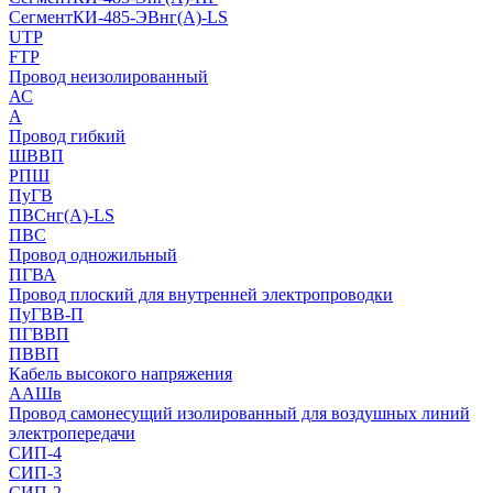
СегментКИ-485-ЭВнг(А)-LS
UTP
FTP
Провод неизолированный
АС
А
Провод гибкий
ШВВП
РПШ
ПуГВ
ПВСнг(А)-LS
ПВС
Провод одножильный
ПГВА
Провод плоский для внутренней электропроводки
ПуГВВ-П
ПГВВП
ПВВП
Кабель высокого напряжения
ААШв
Провод самонесущий изолированный для воздушных линий
электропередачи
СИП-4
СИП-3
СИП-2