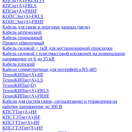
КПСнг(А)-FRLSLTx
КПСнг(А)-FRLS
КПСнг(А)-FRHF
КОПСЭнг(А)-FRLS
КОПСЭнг(А)-FRHF
Кабель для связи и передачи данных (медь)
Кабель оптический
Кабель спиральный
Провод обмоточный
Кабель силовой < 1кВ для нестационарной прокладки
Кабель силовой с пластмассовой изоляцией на номинальное
напряжение от 6 до 35 кВ
Кабель плоский
Кабели симметричные для интерфейса RS-485
ТеxноКИПнг(A)-HF
ТеxноКИПнг(A)-LS
ТеxноКИПнг(D)
ТехноКИПнг(A)-FRLS
ТехноКИПнг(A)-FRHF
Кабели для систем связи, сигнализации и управления на
рабочее напряжение до 300 В
КПСТТнг(A)-HF
КПСТЭТнг(A)-HF
КПСГТТнг(A)-HF
КПСГТЭТнг(A)-HF