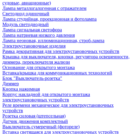
судовые, авиационные)
Лампа металлогалогенная с отражателем
Светодиод одиночный
Лампа студийная, проекционная и фотолампа
Модуль светодиодный
Лампа сигнальная светофора
Лампа натриевая низкого давления
Лампа неоновая, иллюминационная, строб-лампа
Электроустановочные изделия
Рамка декоративная для электроустановочных устройств
Крышка для выключателя, кнопки, регулятора освещенности,
диммера, переключателя жалюзи
Основание для открытого монтажа
Вставка/крышка для коммуникационных технологий
Блок "Выключатель-розетка"
Диммер
Кнопка нажимная
Корпус накладной для открытого монтажа
электроустановочных устройств
Реле времени механическое для электроустановочных
устройств
Розетка силовая (штепсельная)
Датчик движения комплектный
Выключатель сумеречный (фотореле)
Вставка светящаяся для электроустановочных устройств