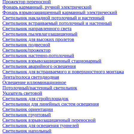
Прожектор переносной
Фонарь карманный, ручной электрический
Фонарь взрывозащищенный карманный электрический
Светильник накладной потолочный и настенный
Светильник встраиваемый потолочный и настенный
Светильник направленного света
Светильник пылевлагозащищенный
Светильник для высоких пролетов
Светильник подвесной
Светильник/прожектор
Светильник настенно-потолочный
Светильник взрывозащищенный стационарный
Светильник аварийного освещения
Светильник для встраиваемого и поверхностного монтажа
Лента/полоса светодиодная
Освещение иллюминационное
Потолочный/настенный светильник
Указатель световой
Светильник для стройплощадок
Светильники для линейных систем освещения
Светильник ориентации
Светильник грунтовый
Светильник взрывозащищенный переносной
Светильник для освещения туннелей
Светильник напольный