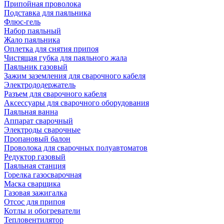
Припойная проволока
Подставка для паяльника
Флюс-гель
Набор паяльный
Жало паяльника
Оплетка для снятия припоя
Чистящая губка для паяльного жала
Паяльник газовый
Зажим заземления для сварочного кабеля
Электрододержатель
Разъем для сварочного кабеля
Аксессуары для сварочного оборудования
Паяльная ванна
Аппарат сварочный
Электроды сварочные
Пропановый балон
Проволока для сварочных полуавтоматов
Редуктор газовый
Паяльная станция
Горелка газосварочная
Маска сварщика
Газовая зажигалка
Отсос для припоя
Котлы и обогреватели
Тепловентилятор