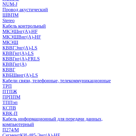
NUM-J
Провод акустический
ШВПМ
Stereo
Кабель контрольный
МКЭШнг(A)-HF
МКЭШВнг(А)-HF
МКЭШ
КВВГЭнг(А)-LS
КВВГнг(А)-LS
КВВГнг(А)-FRLS
КВВГнг(А)
КВВГ
КВБШвнг(А)-LS
Кабели связи, телефонные, телекоммуникационные
ТРП
ПТПЖ
ПРППМ
ТППэп
КСПВ
КВК-П
Кабель информационный для передачи данных,
компьютерный
П274/М
СегментКИ-485-Энг(А)-HF