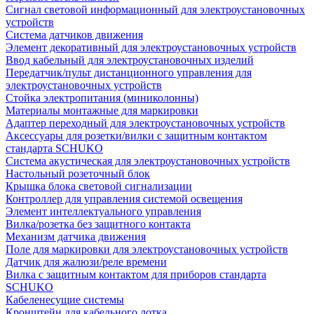
Сигнал световой информационный для электроустановочных
устройств
Система датчиков движения
Элемент декоративный для электроустановочных устройств
Ввод кабельный для электроустановочных изделий
Передатчик/пульт дистанционного управления для
электроустановочных устройств
Стойка электропитания (миниколонны)
Материалы монтажные для маркировки
Адаптер переходный для электроустановочных устройств
Аксессуары для розетки/вилки с защитным контактом
стандарта SCHUKO
Система акустическая для электроустановочных устройств
Настольный розеточный блок
Крышка блока световой сигнализации
Контроллер для управления системой освещения
Элемент интеллектуального управления
Вилка/розетка без защитного контакта
Механизм датчика движения
Поле для маркировки для электроустановочных устройств
Датчик для жалюзи/реле времени
Вилка с защитным контактом для приборов стандарта
SCHUKO
Кабеленесущие системы
Кронштейн для кабельного лотка