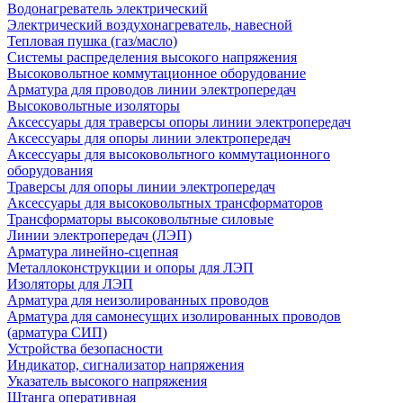
Водонагреватель электрический
Электрический воздухонагреватель, навесной
Тепловая пушка (газ/масло)
Системы распределения высокого напряжения
Высоковольтное коммутационное оборудование
Арматура для проводов линии электропередач
Высоковольтные изоляторы
Аксессуары для траверсы опоры линии электропередач
Аксессуары для опоры линии электропередач
Аксессуары для высоковольтного коммутационного
оборудования
Траверсы для опоры линии электропередач
Аксессуары для высоковольтных трансформаторов
Трансформаторы высоковольтные силовые
Линии электропередач (ЛЭП)
Арматура линейно-сцепная
Металлоконструкции и опоры для ЛЭП
Изоляторы для ЛЭП
Арматура для неизолированных проводов
Арматура для самонесущих изолированных проводов
(арматура СИП)
Устройства безопасности
Индикатор, сигнализатор напряжения
Указатель высокого напряжения
Штанга оперативная