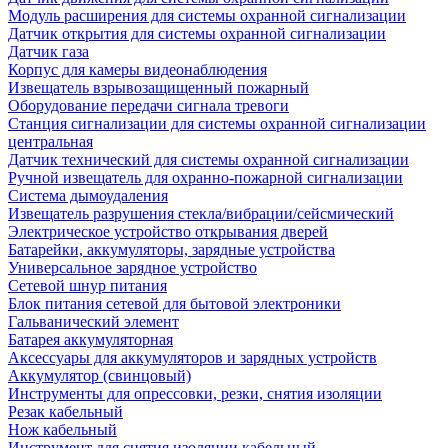
Модуль расширения для системы охранной сигнализации
Датчик открытия для системы охранной сигнализации
Датчик газа
Корпус для камеры видеонаблюдения
Извещатель взрывозащищенный пожарный
Оборудование передачи сигнала тревоги
Станция сигнализации для системы охранной сигнализации
центральная
Датчик технический для системы охранной сигнализации
Ручной извещатель для охранно-пожарной сигнализации
Система дымоудаления
Извещатель разрушения стекла/вибрации/сейсмический
Электрическое устройство открывания дверей
Батарейки, аккумуляторы, зарядные устройства
Универсальное зарядное устройство
Сетевой шнур питания
Блок питания сетевой для бытовой электроники
Гальванический элемент
Батарея аккумуляторная
Аксессуары для аккумуляторов и зарядных устройств
Аккумулятор (свинцовый)
Инструменты для опрессовки, резки, снятия изоляции
Резак кабельный
Нож кабельный
Инструмент для снятия изоляции кабельный