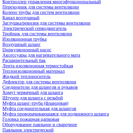
Контроллер управления многофункциональный
Переходник для системы вентиляции
Колено трубы для систем вентиляции
Канал воздушный
Заглушка/ревизия для системы вентиляции
Электрический серводвигатель
Тройник для системы вентиляции
Изоляционная трубка
Воздушный шланг
Циркуляционный насос
Аксессуары для нагревательного мата
Расширительный бак
Лента изоляционная термостойкая
Теплоизоляционный материал
Жидкий теплоноситель
Дефлектор для системы вентиляции
Соединители для шлангов и рукавов
Хомут червячный для шланга
Штуцер для шланга с резьбой
Муфта шланг-труба (фланцевая)
Муфта соединительная для шлангов
Муфта проворачивающаяся для подвижного шланга
Головка пожарная цапковая
Оборудование паяльное и сварочное
Паяльник электрический