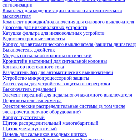
сигнализации
Комплект для модернизации силового автоматического
выключателя
Комплект проводки/подключения для силового выключателя
Дроссель для низковольтных устройств
Катушка фильтра для низковольтных устройств
Радиоэлектронные элементы
Корпус для автоматического выключателя (защиты двигателя)
Выключатель, джойстик
Модуль сигнальной колонны оптический
Кронштейн настенный для сигнальной колонны
Контактор постоянного тока
Разделитель фаз для автоматических выключателей
Устройство микропроцессорной защиты
Аксессуары для устройства защиты от перегрузки
Выключатель педальный
Элемент передний для педального/нажимного выключателя
Переключатель амперметра
Электрические распределительные системы (в том числе
электроустановочное оборудование)
Корпус пустотелый
Щиток распределительный малогабаритный
Щиток учета пустотелый
Панель для сальников вводных щитков
Распределительный щиток для стройплощадки