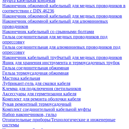
Муфта кабельная концевая
Наконечник обжимной кабельный для медных проводников в
соответствии с DIN 46236
Наконечник обжимной кабельный для медных проводников
Наконечник обжимной кабельный для алюминиевых
проводников
Наконечник кабельный со срывными болтами
Гильза соединительная для медных проводников под
опрессовку
Гильза соединительная для алюминиевых проводников под
опрессовку
Наконечник кабельный трубчатый для медных проводников
Ящик для хранения инструмента и термоусадочных трубок
Гильза соединительная обжимная
Гильза термоусадочная обжимная
Мастика кабельная
Лубрикант-гель для смазки кабеля
Клемма для подключения светильников
Аксессуары для герметизации кабеля
Комплект для ремонта оболочки кабеля
Рукав ремонтный термоусадочный
Комплект соединительной кабельной муфты
Набор наконечников, гильз
Отопительные приборы/Технологические и инженерные
системы