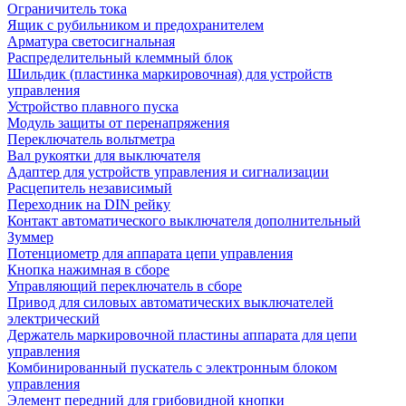
Ограничитель тока
Ящик с рубильником и предохранителем
Арматура светосигнальная
Распределительный клеммный блок
Шильдик (пластинка маркировочная) для устройств
управления
Устройство плавного пуска
Модуль защиты от перенапряжения
Переключатель вольтметра
Вал рукоятки для выключателя
Адаптер для устройств управления и сигнализации
Расцепитель независимый
Переходник на DIN рейку
Контакт автоматического выключателя дополнительный
Зуммер
Потенциометр для аппарата цепи управления
Кнопка нажимная в сборе
Управляющий переключатель в сборе
Привод для силовых автоматических выключателей
электрический
Держатель маркировочной пластины аппарата для цепи
управления
Комбинированный пускатель с электронным блоком
управления
Элемент передний для грибовидной кнопки