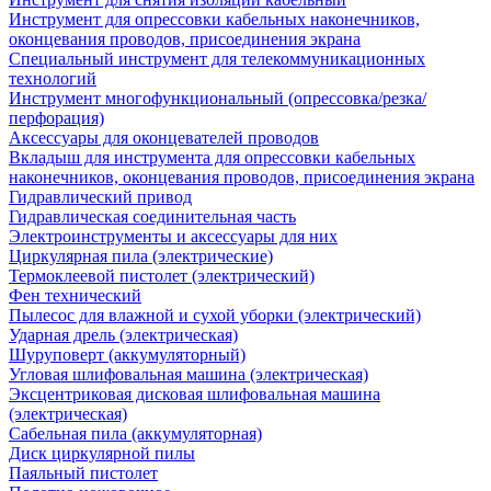
Инструмент для опрессовки кабельных наконечников,
оконцевания проводов, присоединения экрана
Специальный инструмент для телекоммуникационных
технологий
Инструмент многофункциональный (опрессовка/резка/
перфорация)
Аксессуары для оконцевателей проводов
Вкладыш для инструмента для опрессовки кабельных
наконечников, оконцевания проводов, присоединения экрана
Гидравлический привод
Гидравлическая соединительная часть
Электроинструменты и аксессуары для них
Циркулярная пила (электрические)
Термоклеевой пистолет (электрический)
Фен технический
Пылесос для влажной и сухой уборки (электрический)
Ударная дрель (электрическая)
Шуруповерт (аккумуляторный)
Угловая шлифовальная машина (электрическая)
Эксцентриковая дисковая шлифовальная машина
(электрическая)
Сабельная пила (аккумуляторная)
Диск циркулярной пилы
Паяльный пистолет