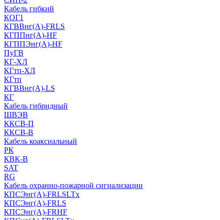
Кабель гибкий
КОГ1
КГВВнг(А)-FRLS
КГППнг(A)-HF
КГППЭнг(A)-HF
ПуГВ
КГ-ХЛ
КГтп-ХЛ
КГтп
КГВВнг(А)-LS
КГ
Кабель гибридный
ШВЭВ
ККСВ-П
ККСВ-В
Кабель коаксиальный
РК
КВК-В
SAT
RG
Кабель охранно-пожарной сигнализации
КПСЭнг(А)-FRLSLTx
КПСЭнг(А)-FRLS
КПСЭнг(А)-FRHF