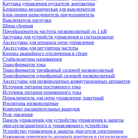
Катушка управления пускателя, контактора
Блокировка механическая для выключателя
Блок-линия разъединитель предохранитель
Выключатель нагрузки
Шина сборная
Преобразователь частоты низковольтный до 1 кВ
Заглушка для устройств управления и сигнализации
Аксессуары для аппарата цепи управления
Аксессуары для регулятора частоты
Кнопка аварийного отключения в сборе
Стабилизаторы напряжения
Трансформатор тока
Трансформатор трехфазный силовой низковольтный
Трансформатор однофазный силовой низковольтный
Аксессуары для низковольтных коммутационных аппаратов
Источник питания постоянного тока
Источник питания переменного тока
Переключатель для цепи управления, пакетный
Изоляторы низковольтные
Комплект расширительных выводов
Реле давления
Панель управления для устройства управления и защиты
двигателя/защитного и управляющего устройства
Устройство управления и защиты двигателя электронное
Нажимная поверхность аппарата контроля и сигнализации