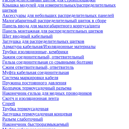
Крышка модулей для измерительных/распределительных
щитков
Аксессуары для небольших распределительных панелей
Малогабаритный распределительный щиток в сборе
Панель ввода для малогабаритного корпуса/щита
Панель монтажная для распределительных щитков
Щит вводный кабельный
Заглушка для распределительных щитков
Арматура кабельная/Изоляционные материалы
Трубки изоляционные, кембрики
Зажим соединительный, ответвительный
Гильза соединительная со срывными болтами
Сжим ответвительный, ответвитель
Муфта кабельная соединительная
Система маркировки кабеля
Пружина постоянного давления
Колпачок термоусадочный разъема
Наконечник-гильза для медных проводников
Скотч и изоляционная лента
Спрей
Трубка термоусадочная
Заглушка термоусадочная концевая
Разъем слаботочный
Наконечник быстроразмыкаемый