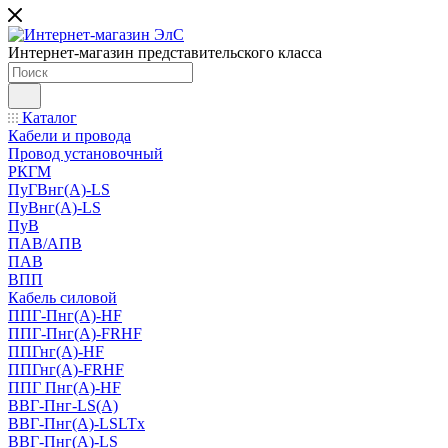
Интернет-магазин представительского класса
Каталог
Кабели и провода
Провод установочный
РКГМ
ПуГВнг(А)-LS
ПуВнг(А)-LS
ПуВ
ПАВ/АПВ
ПАВ
ВПП
Кабель силовой
ППГ-Пнг(А)-HF
ППГ-Пнг(А)-FRHF
ППГнг(А)-HF
ППГнг(А)-FRHF
ППГ Пнг(А)-HF
ВВГ-Пнг-LS(А)
ВВГ-Пнг(А)-LSLTx
ВВГ-Пнг(А)-LS