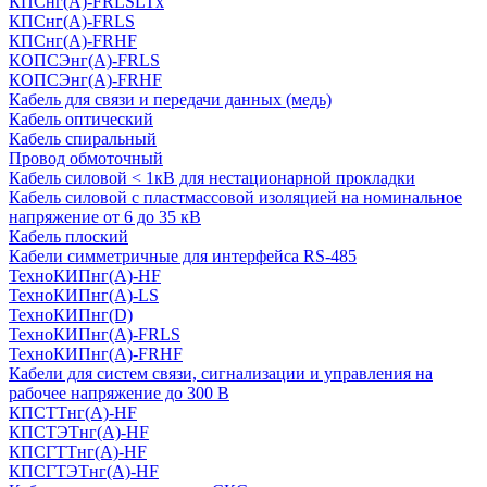
КПСнг(А)-FRLSLTx
КПСнг(А)-FRLS
КПСнг(А)-FRHF
КОПСЭнг(А)-FRLS
КОПСЭнг(А)-FRHF
Кабель для связи и передачи данных (медь)
Кабель оптический
Кабель спиральный
Провод обмоточный
Кабель силовой < 1кВ для нестационарной прокладки
Кабель силовой с пластмассовой изоляцией на номинальное
напряжение от 6 до 35 кВ
Кабель плоский
Кабели симметричные для интерфейса RS-485
ТеxноКИПнг(A)-HF
ТеxноКИПнг(A)-LS
ТеxноКИПнг(D)
ТехноКИПнг(A)-FRLS
ТехноКИПнг(A)-FRHF
Кабели для систем связи, сигнализации и управления на
рабочее напряжение до 300 В
КПСТТнг(A)-HF
КПСТЭТнг(A)-HF
КПСГТТнг(A)-HF
КПСГТЭТнг(A)-HF