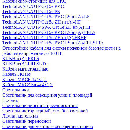
Кабели симметричные для СКС
TechnoLAN U/UTP Cat 5e PVC
TechnoLAN U/UTP Cat 5e PE
TechnoLAN U/UTP Cat 5e PVC LS нг(A)-LS
TechnoLAN U/UTP Cat 5e ZH нг(A)-HF
TechnoLAN U/UTP SWA Cat 5e ZH нг(A)-HF
TechnoLAN U/UTP Cat 5e PVC LS нг(A)-FRLS
TechnoLAN U/UTP Cat 5e ZH нг(A)-FRHF
TechnoLAN U/UTP Cat 5e PVC LS нг(A)-FRLSLTx
Огнестойкие кабели для систем пожарной безопасности на
рабочее напряжение до 300 В
КПКВнг(A)-FRLS
КПКВнг(A)-FRLSLTx
Кабели магистральные
Кабель ЗКПБз
Кабель МКСБ 4х4х1,2
Кабель МКСАБп 4х4х1,2
Светильники
Светильник для освещения улиц и площадей
Ночник
Светильник линейный реечного типа
Светильник торшерный, столбик световой
Лампа настольная
Светильник переносной
Светильник для местного освещения станков