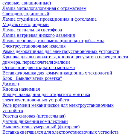
судовые, авиационные)
Лампа металлогалогенная с отражателем
Светодиод одиночный
Лампа студийная, проекционная и фотолампа
Модуль светодиодный
Лампа сигнальная светофора
Лампа натриевая низкого давления
Лампа неоновая, иллюминационная, строб-лампа
Электроустановочные изделия
Рамка декоративная для электроустановочных устройств
Крышка для выключателя, кнопки, регулятора освещенности,
диммера, переключателя жалюзи
Основание для открытого монтажа
Вставка/крышка для коммуникационных технологий
Блок "Выключатель-розетка"
Диммер
Кнопка нажимная
Корпус накладной для открытого монтажа
электроустановочных устройств
Реле времени механическое для электроустановочных
устройств
Розетка силовая (штепсельная)
Датчик движения комплектный
Выключатель сумеречный (фотореле)
Вставка светящаяся для электроустановочных устройств