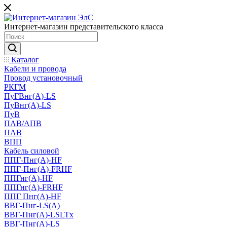
Интернет-магазин представительского класса
Каталог
Кабели и провода
Провод установочный
РКГМ
ПуГВнг(А)-LS
ПуВнг(А)-LS
ПуВ
ПАВ/АПВ
ПАВ
ВПП
Кабель силовой
ППГ-Пнг(А)-HF
ППГ-Пнг(А)-FRHF
ППГнг(А)-HF
ППГнг(А)-FRHF
ППГ Пнг(А)-HF
ВВГ-Пнг-LS(А)
ВВГ-Пнг(А)-LSLTx
ВВГ-Пнг(А)-LS