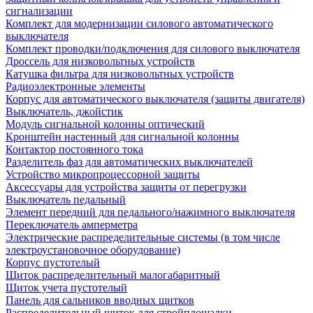
сигнализации
Комплект для модернизации силового автоматического
выключателя
Комплект проводки/подключения для силового выключателя
Дроссель для низковольтных устройств
Катушка фильтра для низковольтных устройств
Радиоэлектронные элементы
Корпус для автоматического выключателя (защиты двигателя)
Выключатель, джойстик
Модуль сигнальной колонны оптический
Кронштейн настенный для сигнальной колонны
Контактор постоянного тока
Разделитель фаз для автоматических выключателей
Устройство микропроцессорной защиты
Аксессуары для устройства защиты от перегрузки
Выключатель педальный
Элемент передний для педального/нажимного выключателя
Переключатель амперметра
Электрические распределительные системы (в том числе
электроустановочное оборудование)
Корпус пустотелый
Щиток распределительный малогабаритный
Щиток учета пустотелый
Панель для сальников вводных щитков
Распределительный щиток для стройплощадки