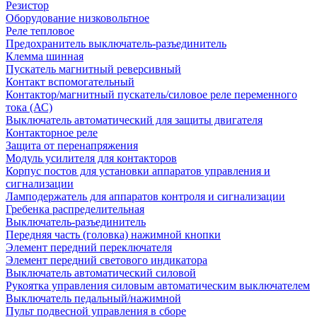
Резистор
Оборудование низковольтное
Реле тепловое
Предохранитель выключатель-разъединитель
Клемма шинная
Пускатель магнитный реверсивный
Контакт вспомогательный
Контактор/магнитный пускатель/силовое реле переменного
тока (АС)
Выключатель автоматический для защиты двигателя
Контакторное реле
Защита от перенапряжения
Модуль усилителя для контакторов
Корпус постов для установки аппаратов управления и
сигнализации
Ламподержатель для аппаратов контроля и сигнализации
Гребенка распределительная
Выключатель-разъединитель
Передняя часть (головка) нажимной кнопки
Элемент передний переключателя
Элемент передний светового индикатора
Выключатель автоматический силовой
Рукоятка управления силовым автоматическим выключателем
Выключатель педальный/нажимной
Пульт подвесной управления в сборе