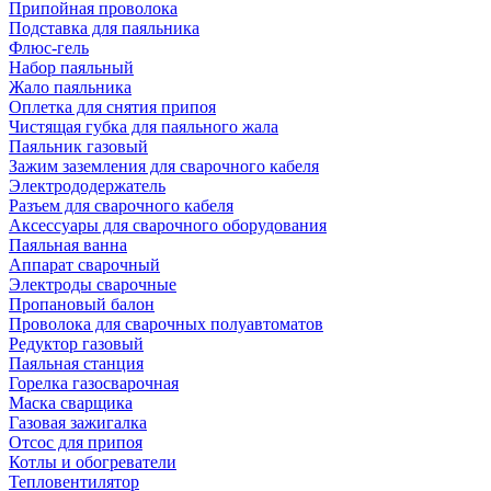
Припойная проволока
Подставка для паяльника
Флюс-гель
Набор паяльный
Жало паяльника
Оплетка для снятия припоя
Чистящая губка для паяльного жала
Паяльник газовый
Зажим заземления для сварочного кабеля
Электрододержатель
Разъем для сварочного кабеля
Аксессуары для сварочного оборудования
Паяльная ванна
Аппарат сварочный
Электроды сварочные
Пропановый балон
Проволока для сварочных полуавтоматов
Редуктор газовый
Паяльная станция
Горелка газосварочная
Маска сварщика
Газовая зажигалка
Отсос для припоя
Котлы и обогреватели
Тепловентилятор