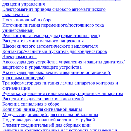
для цепи управления
Электромагнит привода силового автоматического
выключателя
Пост кнопочный в сборе
Источник питания переменного/постоянного тока
универсальный
Реле контроля температуры (термисторное реле)
Расцепитель минимального напряжения
Шасси силового автоматического выключателя
Контактор/магнитный пускатель для конденсаторов
Электромагниты
Аксессуары для устройства управления и защиты двигателя/
защитного и управляющего устройства
Аксессуары для выключателя аварийной остановки (с
тросовым приводом)
Трансформатор для питания лампы аппаратов контроля и
сигнализации
Рукоятка управления силовым коммутационным аппаратом
Расцепитель для силовых выключателей
Колонна сигнальная в сборе
Колпачок, линза для сигнальной лампы
Модуль соединяющий для сигнальной колонны
Подставка для сигнальной колонны с трубкой
Элемент соединительный для сборных шин
Защитный колпачок/крышка для устройств управления и