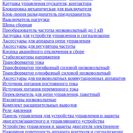
Катушка управления пускателя, контактора
Блокировка механическая для выключателя
Блок-линия разъединитель предохранитель
Выключатель нагрузки
Шина сборная
Преобразователь частоты низковольтный до 1 кВ
Заглушка для устройств управления и сигнализации
Аксессуары для аппарата цепи управления
Аксессуары для регулятора частоты
Кнопка аварийного отключения в сборе
Стабилизаторы напряжения
Трансформатор тока
Трансформатор трехфазный силовой низковольтный
Трансформатор однофазный силовой низковольтный
Аксессуары для низковольтных коммутационных аппаратов
Источник питания постоянного тока
Источник питания переменного тока
Переключатель для цепи управления, пакетный
Изоляторы низковольтные
Комплект расширительных выводов
Реле давления
Панель управления для устройства управления и защиты
двигателя/защитного и управляющего устройства
Устройство управления и защиты двигателя электронное
Нажимная поверхность аппарата контроля и сигнализации