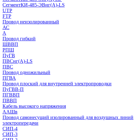
СегментКИ-485-ЭВнг(А)-LS
UTP
FTP
Провод неизолированный
АС
А
Провод гибкий
ШВВП
РПШ
ПуГВ
ПВСнг(А)-LS
ПВС
Провод одножильный
ПГВА
Провод плоский для внутренней электропроводки
ПуГВВ-П
ПГВВП
ПВВП
Кабель высокого напряжения
ААШв
Провод самонесущий изолированный для воздушных линий
электропередачи
СИП-4
СИП-3
СИП-2