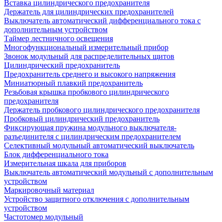
Вставка цилиндрического предохранителя
Держатель для цилиндрических предохранителей
Выключатель автоматический дифференциального тока с
дополнительным устройством
Таймер лестничного освещения
Многофункциональный измерительный прибор
Звонок модульный для распределительных щитов
Цилиндрический предохранитель
Предохранитель среднего и высокого напряжения
Миниатюрный плавкий предохранитель
Резьбовая крышка пробкового цилиндрического
предохранителя
Держатель пробкового цилиндрического предохранителя
Пробковый цилиндрический предохранитель
Фиксирующая пружина модульного выключателя-
разъединителя с цилиндрическим предохранителем
Селективный модульный автоматический выключатель
Блок дифференциального тока
Измерительная шкала для приборов
Выключатель автоматический модульный с дополнительным
устройством
Маркировочный материал
Устройство защитного отключения с дополнительным
устройством
Частотомер модульный