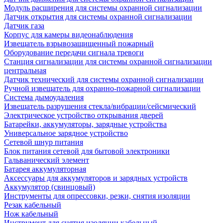
Модуль расширения для системы охранной сигнализации
Датчик открытия для системы охранной сигнализации
Датчик газа
Корпус для камеры видеонаблюдения
Извещатель взрывозащищенный пожарный
Оборудование передачи сигнала тревоги
Станция сигнализации для системы охранной сигнализации
центральная
Датчик технический для системы охранной сигнализации
Ручной извещатель для охранно-пожарной сигнализации
Система дымоудаления
Извещатель разрушения стекла/вибрации/сейсмический
Электрическое устройство открывания дверей
Батарейки, аккумуляторы, зарядные устройства
Универсальное зарядное устройство
Сетевой шнур питания
Блок питания сетевой для бытовой электроники
Гальванический элемент
Батарея аккумуляторная
Аксессуары для аккумуляторов и зарядных устройств
Аккумулятор (свинцовый)
Инструменты для опрессовки, резки, снятия изоляции
Резак кабельный
Нож кабельный
Инструмент для снятия изоляции кабельный