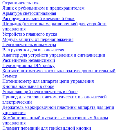
Ограничитель тока
Ящик с рубильником и предохранителем
Арматура светосигнальная
Распределительный клеммный блок
Шильдик (пластинка маркировочная) для устройств
управления
Устройство плавного пуска
Модуль защиты от перенапряжения
Переключатель вольтметра
Вал рукоятки для выключателя
Адаптер для устройств управления и сигнализации
Расцепитель независимый
Переходник на DIN рейку
Контакт автоматического выключателя дополнительный
Зуммер
Потенциометр для аппарата цепи управления
Кнопка нажимная в сборе
Управляющий переключатель в сборе
Привод для силовых автоматических выключателей
электрический
Держатель маркировочной пластины аппарата для цепи
управления
Комбинированный пускатель с электронным блоком
управления
Элемент передний для грибовидной кнопки