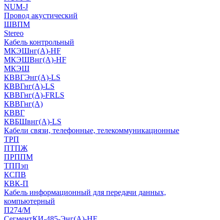
NUM-J
Провод акустический
ШВПМ
Stereo
Кабель контрольный
МКЭШнг(A)-HF
МКЭШВнг(А)-HF
МКЭШ
КВВГЭнг(А)-LS
КВВГнг(А)-LS
КВВГнг(А)-FRLS
КВВГнг(А)
КВВГ
КВБШвнг(А)-LS
Кабели связи, телефонные, телекоммуникационные
ТРП
ПТПЖ
ПРППМ
ТППэп
КСПВ
КВК-П
Кабель информационный для передачи данных,
компьютерный
П274/М
СегментКИ-485-Энг(А)-HF