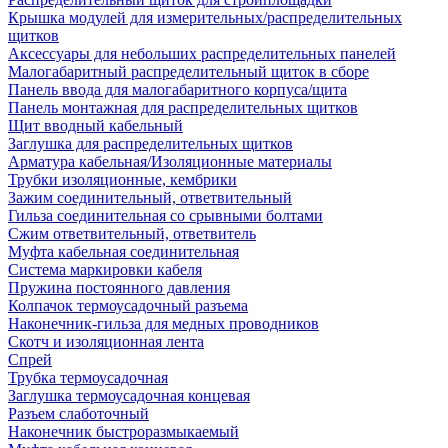
Крышка модулей для измерительных/распределительных
щитков
Аксессуары для небольших распределительных панелей
Малогабаритный распределительный щиток в сборе
Панель ввода для малогабаритного корпуса/щита
Панель монтажная для распределительных щитков
Щит вводный кабельный
Заглушка для распределительных щитков
Арматура кабельная/Изоляционные материалы
Трубки изоляционные, кембрики
Зажим соединительный, ответвительный
Гильза соединительная со срывными болтами
Сжим ответвительный, ответвитель
Муфта кабельная соединительная
Система маркировки кабеля
Пружина постоянного давления
Колпачок термоусадочный разъема
Наконечник-гильза для медных проводников
Скотч и изоляционная лента
Спрей
Трубка термоусадочная
Заглушка термоусадочная концевая
Разъем слаботочный
Наконечник быстроразмыкаемый