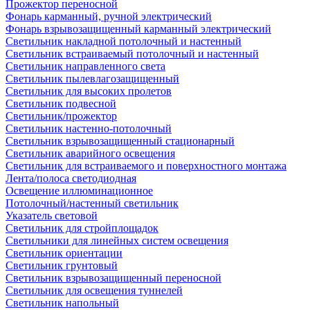
Прожектор переносной
Фонарь карманный, ручной электрический
Фонарь взрывозащищенный карманный электрический
Светильник накладной потолочный и настенный
Светильник встраиваемый потолочный и настенный
Светильник направленного света
Светильник пылевлагозащищенный
Светильник для высоких пролетов
Светильник подвесной
Светильник/прожектор
Светильник настенно-потолочный
Светильник взрывозащищенный стационарный
Светильник аварийного освещения
Светильник для встраиваемого и поверхностного монтажа
Лента/полоса светодиодная
Освещение иллюминационное
Потолочный/настенный светильник
Указатель световой
Светильник для стройплощадок
Светильники для линейных систем освещения
Светильник ориентации
Светильник грунтовый
Светильник взрывозащищенный переносной
Светильник для освещения туннелей
Светильник напольный