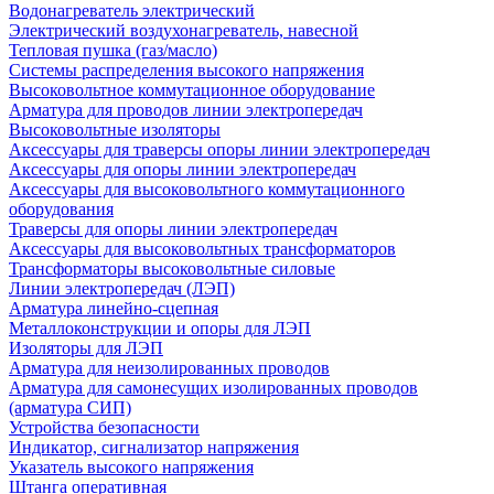
Водонагреватель электрический
Электрический воздухонагреватель, навесной
Тепловая пушка (газ/масло)
Системы распределения высокого напряжения
Высоковольтное коммутационное оборудование
Арматура для проводов линии электропередач
Высоковольтные изоляторы
Аксессуары для траверсы опоры линии электропередач
Аксессуары для опоры линии электропередач
Аксессуары для высоковольтного коммутационного
оборудования
Траверсы для опоры линии электропередач
Аксессуары для высоковольтных трансформаторов
Трансформаторы высоковольтные силовые
Линии электропередач (ЛЭП)
Арматура линейно-сцепная
Металлоконструкции и опоры для ЛЭП
Изоляторы для ЛЭП
Арматура для неизолированных проводов
Арматура для самонесущих изолированных проводов
(арматура СИП)
Устройства безопасности
Индикатор, сигнализатор напряжения
Указатель высокого напряжения
Штанга оперативная