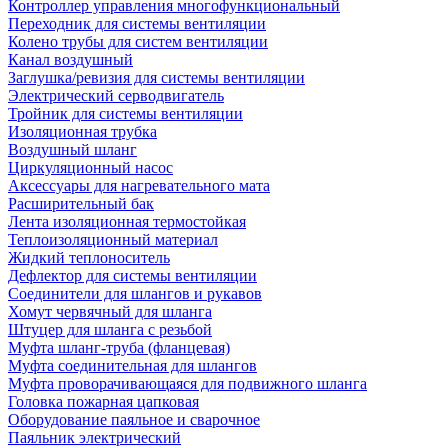
Контроллер управления многофункциональный
Переходник для системы вентиляции
Колено трубы для систем вентиляции
Канал воздушный
Заглушка/ревизия для системы вентиляции
Электрический серводвигатель
Тройник для системы вентиляции
Изоляционная трубка
Воздушный шланг
Циркуляционный насос
Аксессуары для нагревательного мата
Расширительный бак
Лента изоляционная термостойкая
Теплоизоляционный материал
Жидкий теплоноситель
Дефлектор для системы вентиляции
Соединители для шлангов и рукавов
Хомут червячный для шланга
Штуцер для шланга с резьбой
Муфта шланг-труба (фланцевая)
Муфта соединительная для шлангов
Муфта проворачивающаяся для подвижного шланга
Головка пожарная цапковая
Оборудование паяльное и сварочное
Паяльник электрический