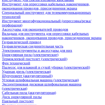
Инструмент для опрессовки кабельных наконечников,
оконцевания проводов, присоединения экрана
Специальный инструмент для телекоммуникационных
технологий
Инструмент многофункциональный (опрессовка/резка/
перфорация)
Аксессуары для оконцевателей проводов
Вкладыш для инструмента для опрессовки кабельных
наконечников, оконцевания проводов, присоединения экрана
Гидравлический привод
Гидравлическая соединительная часть
Электроинструменты и аксессуары для них
Циркулярная пила (электрические)
Термоклеевой пистолет (электрический)
Фен технический
Пылесос для влажной и сухой уборки (электрический)
Ударная дрель (электрическая)
Шуруповерт (аккумуляторный)
Угловая шлифовальная машина (электрическая)
Эксцентриковая дисковая шлифовальная машина
(электрическая)
Сабельная пила (аккумуляторная)
Диск циркулярной пилы
Паяльный пистолет