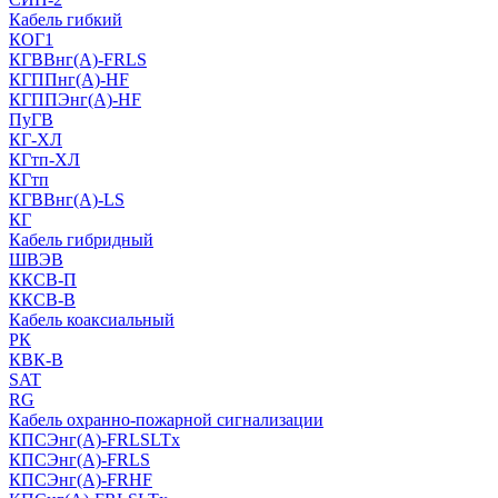
Кабель гибкий
КОГ1
КГВВнг(А)-FRLS
КГППнг(A)-HF
КГППЭнг(A)-HF
ПуГВ
КГ-ХЛ
КГтп-ХЛ
КГтп
КГВВнг(А)-LS
КГ
Кабель гибридный
ШВЭВ
ККСВ-П
ККСВ-В
Кабель коаксиальный
РК
КВК-В
SAT
RG
Кабель охранно-пожарной сигнализации
КПСЭнг(А)-FRLSLTx
КПСЭнг(А)-FRLS
КПСЭнг(А)-FRHF