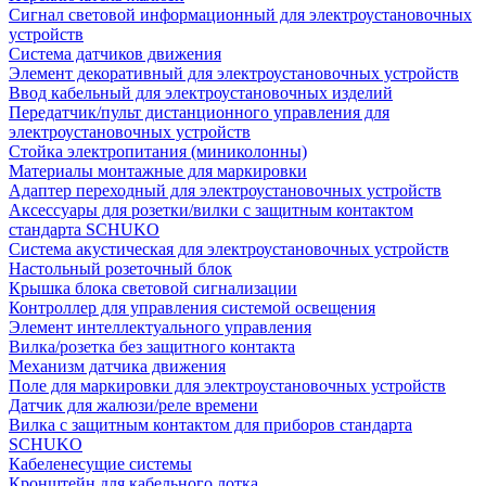
Сигнал световой информационный для электроустановочных
устройств
Система датчиков движения
Элемент декоративный для электроустановочных устройств
Ввод кабельный для электроустановочных изделий
Передатчик/пульт дистанционного управления для
электроустановочных устройств
Стойка электропитания (миниколонны)
Материалы монтажные для маркировки
Адаптер переходный для электроустановочных устройств
Аксессуары для розетки/вилки с защитным контактом
стандарта SCHUKO
Система акустическая для электроустановочных устройств
Настольный розеточный блок
Крышка блока световой сигнализации
Контроллер для управления системой освещения
Элемент интеллектуального управления
Вилка/розетка без защитного контакта
Механизм датчика движения
Поле для маркировки для электроустановочных устройств
Датчик для жалюзи/реле времени
Вилка с защитным контактом для приборов стандарта
SCHUKO
Кабеленесущие системы
Кронштейн для кабельного лотка