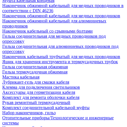
Муфта кабельная концевая
Наконечник обжимной кабельный для медных проводников в
соответствии с DIN 46236
Наконечник обжимной кабельный для медных проводников
Наконечник обжимной кабельный для алюминиевых
проводников
Наконечник кабельный со срывными болтами
Гильза соединительная для медных проводников под
опрессовку
Гильза соединительная для алюминиевых проводников под
опрессовку
Наконечник кабельный трубчатый для медных проводников
Ящик для хранения инструмента и термоусадочных трубок
Гильза соединительная обжимная
Гильза термоусадочная обжимная
Мастика кабельная
Лубрикант-гель для смазки кабеля
Клемма для подключения светильников
Аксессуары для герметизации кабеля
Комплект для ремонта оболочки кабеля
Рукав ремонтный термоусадочный
Комплект соединительной кабельной муфты
Набор наконечников, гильз
Отопительные приборы/Технологические и инженерные
системы