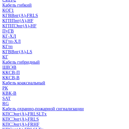
Кабель гибкий
КОГ1
КГВВнг(А)-FRLS
КГППнг(A)-HF
КГППЭнг(A)-HF
ПуГВ
КГ-ХЛ
КГтп-ХЛ
КГтп
КГВВнг(А)-LS
КГ
Кабель гибридный
ШВЭВ
ККСВ-П
ККСВ-В
Кабель коаксиальный
РК
КВК-В
SAT
RG
Кабель охранно-пожарной сигнализации
КПСЭнг(А)-FRLSLTx
КПСЭнг(А)-FRLS
КПСЭнг(А)-FRHF