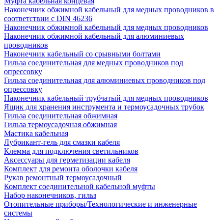
Муфта кабельная концевая
Наконечник обжимной кабельный для медных проводников в
соответствии с DIN 46236
Наконечник обжимной кабельный для медных проводников
Наконечник обжимной кабельный для алюминиевых
проводников
Наконечник кабельный со срывными болтами
Гильза соединительная для медных проводников под
опрессовку
Гильза соединительная для алюминиевых проводников под
опрессовку
Наконечник кабельный трубчатый для медных проводников
Ящик для хранения инструмента и термоусадочных трубок
Гильза соединительная обжимная
Гильза термоусадочная обжимная
Мастика кабельная
Лубрикант-гель для смазки кабеля
Клемма для подключения светильников
Аксессуары для герметизации кабеля
Комплект для ремонта оболочки кабеля
Рукав ремонтный термоусадочный
Комплект соединительной кабельной муфты
Набор наконечников, гильз
Отопительные приборы/Технологические и инженерные
системы