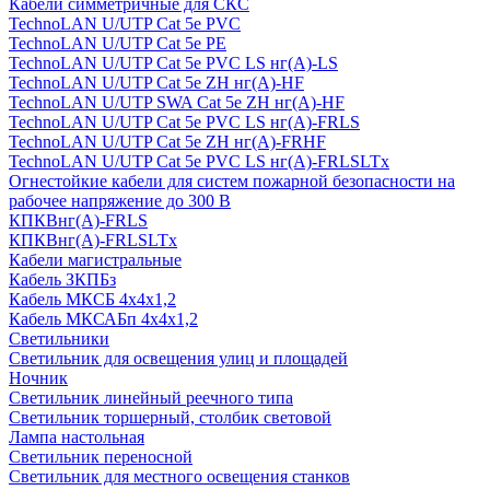
Кабели симметричные для СКС
TechnoLAN U/UTP Cat 5e PVC
TechnoLAN U/UTP Cat 5e PE
TechnoLAN U/UTP Cat 5e PVC LS нг(A)-LS
TechnoLAN U/UTP Cat 5e ZH нг(A)-HF
TechnoLAN U/UTP SWA Cat 5e ZH нг(A)-HF
TechnoLAN U/UTP Cat 5e PVC LS нг(A)-FRLS
TechnoLAN U/UTP Cat 5e ZH нг(A)-FRHF
TechnoLAN U/UTP Cat 5e PVC LS нг(A)-FRLSLTx
Огнестойкие кабели для систем пожарной безопасности на
рабочее напряжение до 300 В
КПКВнг(A)-FRLS
КПКВнг(A)-FRLSLTx
Кабели магистральные
Кабель ЗКПБз
Кабель МКСБ 4х4х1,2
Кабель МКСАБп 4х4х1,2
Светильники
Светильник для освещения улиц и площадей
Ночник
Светильник линейный реечного типа
Светильник торшерный, столбик световой
Лампа настольная
Светильник переносной
Светильник для местного освещения станков