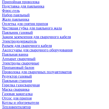
Припойная проволока
Подставка для паяльника
Флюс-гель
Набор паяльный
Жало паяльника
Оплетка для снятия припоя
Чистящая губка для паяльного жала
Паяльник газовый
Зажим заземления для сварочного кабеля
Электрододержатель
Разъем для сварочного кабеля
Аксессуары для сварочного оборудования
Паяльная ванна
Аппарат сварочный
Электроды сварочные
Пропановый балон
Проволока для сварочных полуавтоматов
Редуктор газовый
Паяльная станция
Горелка газосварочная
Маска сварщика
Газовая зажигалка
Отсос для припоя
Котлы и обогреватели
Тепловентилятор