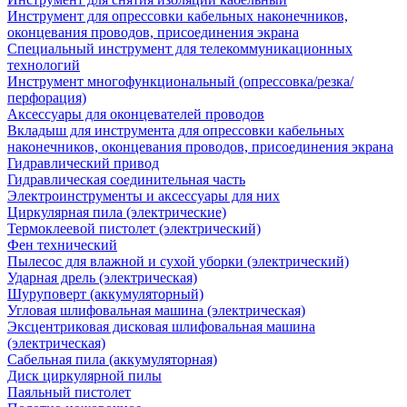
Инструмент для опрессовки кабельных наконечников,
оконцевания проводов, присоединения экрана
Специальный инструмент для телекоммуникационных
технологий
Инструмент многофункциональный (опрессовка/резка/
перфорация)
Аксессуары для оконцевателей проводов
Вкладыш для инструмента для опрессовки кабельных
наконечников, оконцевания проводов, присоединения экрана
Гидравлический привод
Гидравлическая соединительная часть
Электроинструменты и аксессуары для них
Циркулярная пила (электрические)
Термоклеевой пистолет (электрический)
Фен технический
Пылесос для влажной и сухой уборки (электрический)
Ударная дрель (электрическая)
Шуруповерт (аккумуляторный)
Угловая шлифовальная машина (электрическая)
Эксцентриковая дисковая шлифовальная машина
(электрическая)
Сабельная пила (аккумуляторная)
Диск циркулярной пилы
Паяльный пистолет