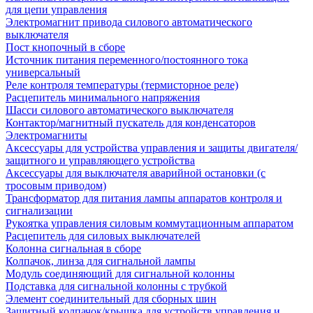
для цепи управления
Электромагнит привода силового автоматического
выключателя
Пост кнопочный в сборе
Источник питания переменного/постоянного тока
универсальный
Реле контроля температуры (термисторное реле)
Расцепитель минимального напряжения
Шасси силового автоматического выключателя
Контактор/магнитный пускатель для конденсаторов
Электромагниты
Аксессуары для устройства управления и защиты двигателя/
защитного и управляющего устройства
Аксессуары для выключателя аварийной остановки (с
тросовым приводом)
Трансформатор для питания лампы аппаратов контроля и
сигнализации
Рукоятка управления силовым коммутационным аппаратом
Расцепитель для силовых выключателей
Колонна сигнальная в сборе
Колпачок, линза для сигнальной лампы
Модуль соединяющий для сигнальной колонны
Подставка для сигнальной колонны с трубкой
Элемент соединительный для сборных шин
Защитный колпачок/крышка для устройств управления и