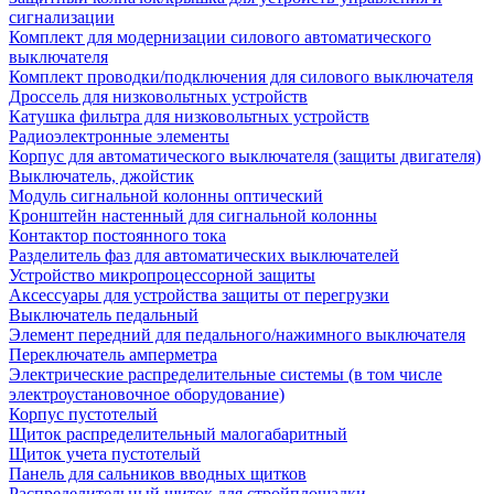
сигнализации
Комплект для модернизации силового автоматического
выключателя
Комплект проводки/подключения для силового выключателя
Дроссель для низковольтных устройств
Катушка фильтра для низковольтных устройств
Радиоэлектронные элементы
Корпус для автоматического выключателя (защиты двигателя)
Выключатель, джойстик
Модуль сигнальной колонны оптический
Кронштейн настенный для сигнальной колонны
Контактор постоянного тока
Разделитель фаз для автоматических выключателей
Устройство микропроцессорной защиты
Аксессуары для устройства защиты от перегрузки
Выключатель педальный
Элемент передний для педального/нажимного выключателя
Переключатель амперметра
Электрические распределительные системы (в том числе
электроустановочное оборудование)
Корпус пустотелый
Щиток распределительный малогабаритный
Щиток учета пустотелый
Панель для сальников вводных щитков
Распределительный щиток для стройплощадки