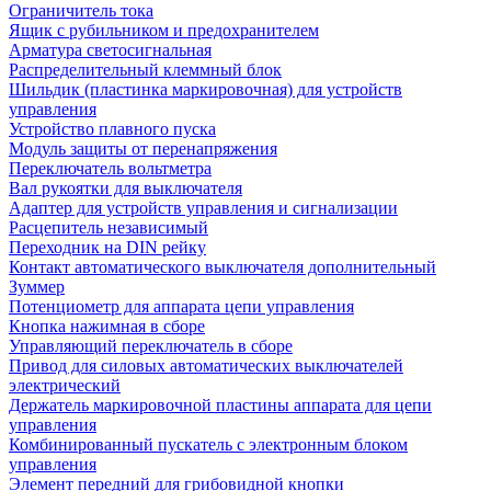
Ограничитель тока
Ящик с рубильником и предохранителем
Арматура светосигнальная
Распределительный клеммный блок
Шильдик (пластинка маркировочная) для устройств
управления
Устройство плавного пуска
Модуль защиты от перенапряжения
Переключатель вольтметра
Вал рукоятки для выключателя
Адаптер для устройств управления и сигнализации
Расцепитель независимый
Переходник на DIN рейку
Контакт автоматического выключателя дополнительный
Зуммер
Потенциометр для аппарата цепи управления
Кнопка нажимная в сборе
Управляющий переключатель в сборе
Привод для силовых автоматических выключателей
электрический
Держатель маркировочной пластины аппарата для цепи
управления
Комбинированный пускатель с электронным блоком
управления
Элемент передний для грибовидной кнопки