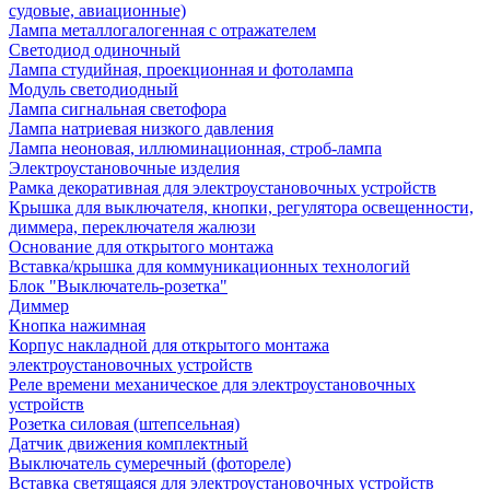
судовые, авиационные)
Лампа металлогалогенная с отражателем
Светодиод одиночный
Лампа студийная, проекционная и фотолампа
Модуль светодиодный
Лампа сигнальная светофора
Лампа натриевая низкого давления
Лампа неоновая, иллюминационная, строб-лампа
Электроустановочные изделия
Рамка декоративная для электроустановочных устройств
Крышка для выключателя, кнопки, регулятора освещенности,
диммера, переключателя жалюзи
Основание для открытого монтажа
Вставка/крышка для коммуникационных технологий
Блок "Выключатель-розетка"
Диммер
Кнопка нажимная
Корпус накладной для открытого монтажа
электроустановочных устройств
Реле времени механическое для электроустановочных
устройств
Розетка силовая (штепсельная)
Датчик движения комплектный
Выключатель сумеречный (фотореле)
Вставка светящаяся для электроустановочных устройств