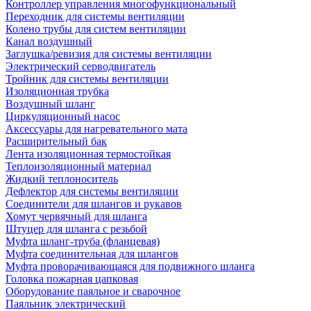
Контроллер управления многофункциональный
Переходник для системы вентиляции
Колено трубы для систем вентиляции
Канал воздушный
Заглушка/ревизия для системы вентиляции
Электрический серводвигатель
Тройник для системы вентиляции
Изоляционная трубка
Воздушный шланг
Циркуляционный насос
Аксессуары для нагревательного мата
Расширительный бак
Лента изоляционная термостойкая
Теплоизоляционный материал
Жидкий теплоноситель
Дефлектор для системы вентиляции
Соединители для шлангов и рукавов
Хомут червячный для шланга
Штуцер для шланга с резьбой
Муфта шланг-труба (фланцевая)
Муфта соединительная для шлангов
Муфта проворачивающаяся для подвижного шланга
Головка пожарная цапковая
Оборудование паяльное и сварочное
Паяльник электрический