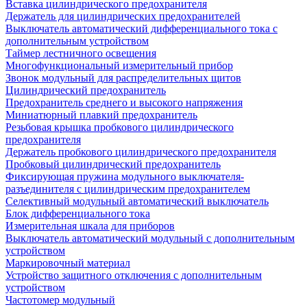
Вставка цилиндрического предохранителя
Держатель для цилиндрических предохранителей
Выключатель автоматический дифференциального тока с
дополнительным устройством
Таймер лестничного освещения
Многофункциональный измерительный прибор
Звонок модульный для распределительных щитов
Цилиндрический предохранитель
Предохранитель среднего и высокого напряжения
Миниатюрный плавкий предохранитель
Резьбовая крышка пробкового цилиндрического
предохранителя
Держатель пробкового цилиндрического предохранителя
Пробковый цилиндрический предохранитель
Фиксирующая пружина модульного выключателя-
разъединителя с цилиндрическим предохранителем
Селективный модульный автоматический выключатель
Блок дифференциального тока
Измерительная шкала для приборов
Выключатель автоматический модульный с дополнительным
устройством
Маркировочный материал
Устройство защитного отключения с дополнительным
устройством
Частотомер модульный