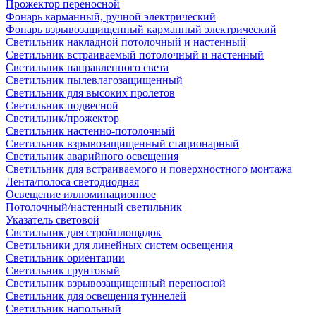
Прожектор переносной
Фонарь карманный, ручной электрический
Фонарь взрывозащищенный карманный электрический
Светильник накладной потолочный и настенный
Светильник встраиваемый потолочный и настенный
Светильник направленного света
Светильник пылевлагозащищенный
Светильник для высоких пролетов
Светильник подвесной
Светильник/прожектор
Светильник настенно-потолочный
Светильник взрывозащищенный стационарный
Светильник аварийного освещения
Светильник для встраиваемого и поверхностного монтажа
Лента/полоса светодиодная
Освещение иллюминационное
Потолочный/настенный светильник
Указатель световой
Светильник для стройплощадок
Светильники для линейных систем освещения
Светильник ориентации
Светильник грунтовый
Светильник взрывозащищенный переносной
Светильник для освещения туннелей
Светильник напольный