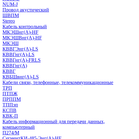
NUM-J
Провод акустический
ШВПМ
Stereo
Кабель контрольный
МКЭШнг(A)-HF
МКЭШВнг(А)-HF
МКЭШ
КВВГЭнг(А)-LS
КВВГнг(А)-LS
КВВГнг(А)-FRLS
КВВГнг(А)
КВВГ
КВБШвнг(А)-LS
Кабели связи, телефонные, телекоммуникационные
ТРП
ПТПЖ
ПРППМ
ТППэп
КСПВ
КВК-П
Кабель информационный для передачи данных,
компьютерный
П274/М
СегментКИ-485-Энг(А)-HF