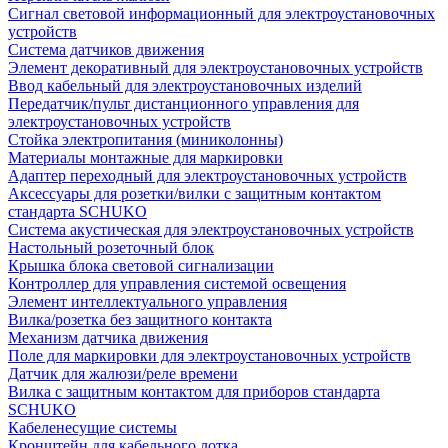
Сигнал световой информационный для электроустановочных
устройств
Система датчиков движения
Элемент декоративный для электроустановочных устройств
Ввод кабельный для электроустановочных изделий
Передатчик/пульт дистанционного управления для
электроустановочных устройств
Стойка электропитания (миниколонны)
Материалы монтажные для маркировки
Адаптер переходный для электроустановочных устройств
Аксессуары для розетки/вилки с защитным контактом
стандарта SCHUKO
Система акустическая для электроустановочных устройств
Настольный розеточный блок
Крышка блока световой сигнализации
Контроллер для управления системой освещения
Элемент интеллектуального управления
Вилка/розетка без защитного контакта
Механизм датчика движения
Поле для маркировки для электроустановочных устройств
Датчик для жалюзи/реле времени
Вилка с защитным контактом для приборов стандарта
SCHUKO
Кабеленесущие системы
Кронштейн для кабельного лотка