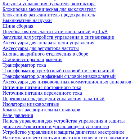
Катушка управления пускателя, контактора
Блокировка механическая для выключателя
Блок-линия разъединитель предохранитель
Выключатель нагрузки
Шина сборная
Преобразователь частоты низковольтный до 1 кВ
Заглушка для устройств управления и сигнализации
Аксессуары для аппарата цепи управления
Аксессуары для регулятора частоты
Кнопка аварийного отключения в сборе
Стабилизаторы напряжения
Трансформатор тока
Трансформатор трехфазный силовой низковольтный
Трансформатор однофазный силовой низковольтный
Аксессуары для низковольтных коммутационных аппаратов
Источник питания постоянного тока
Источник питания переменного тока
Переключатель для цепи управления, пакетный
Изоляторы низковольтные
Комплект расширительных выводов
Реле давления
Панель управления для устройства управления и защиты
двигателя/защитного и управляющего устройства
Устройство управления и защиты двигателя электронное
Нажимная поверхность аппарата контроля и сигнализации