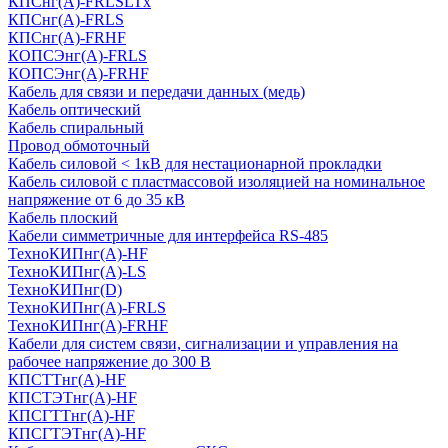
КПСнг(А)-FRLSLTx
КПСнг(А)-FRLS
КПСнг(А)-FRHF
КОПСЭнг(А)-FRLS
КОПСЭнг(А)-FRHF
Кабель для связи и передачи данных (медь)
Кабель оптический
Кабель спиральный
Провод обмоточный
Кабель силовой < 1кВ для нестационарной прокладки
Кабель силовой с пластмассовой изоляцией на номинальное
напряжение от 6 до 35 кВ
Кабель плоский
Кабели симметричные для интерфейса RS-485
ТеxноКИПнг(A)-HF
ТеxноКИПнг(A)-LS
ТеxноКИПнг(D)
ТехноКИПнг(A)-FRLS
ТехноКИПнг(A)-FRHF
Кабели для систем связи, сигнализации и управления на
рабочее напряжение до 300 В
КПСТТнг(A)-HF
КПСТЭТнг(A)-HF
КПСГТТнг(A)-HF
КПСГТЭТнг(A)-HF