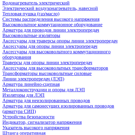
Водонагреватель электрический
Электрический воздухонагреватель, навесной
Тепловая пушка (газ/масло)
Системы распределения высокого напряжения
Высоковольтное коммутационное оборудование
Арматура для проводов линии электропередач
Высоковольтные изоляторы
Аксессуары для траверсы опоры линии электропередач
Аксессуары для опоры линии электропередач
Аксессуары для высоковольтного коммутационного
оборудования
Траверсы для опоры линии электропередач
Аксессуары для высоковольтных трансформаторов
Трансформаторы высоковольтные силовые
Линии электропередач (ЛЭП)
Арматура линейно-сцепная
Металлоконструкции и опоры для ЛЭП
Изоляторы для ЛЭП
Арматура для неизолированных проводов
Арматура для самонесущих изолированных проводов
(арматура СИП)
Устройства безопасности
Индикатор, сигнализатор напряжения
Указатель высокого напряжения
Штанга оперативная