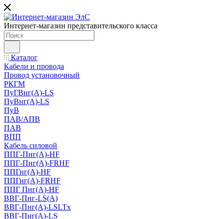
Интернет-магазин представительского класса
Каталог
Кабели и провода
Провод установочный
РКГМ
ПуГВнг(А)-LS
ПуВнг(А)-LS
ПуВ
ПАВ/АПВ
ПАВ
ВПП
Кабель силовой
ППГ-Пнг(А)-HF
ППГ-Пнг(А)-FRHF
ППГнг(А)-HF
ППГнг(А)-FRHF
ППГ Пнг(А)-HF
ВВГ-Пнг-LS(А)
ВВГ-Пнг(А)-LSLTx
ВВГ-Пнг(А)-LS