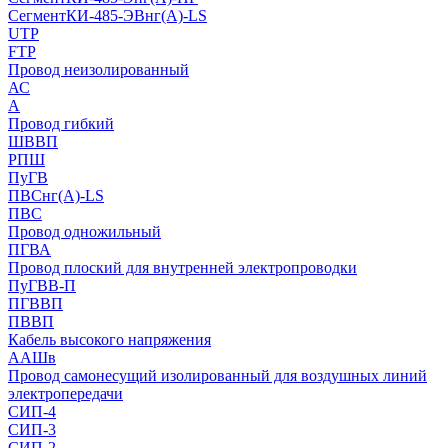
СегментКИ-485-ЭВнг(А)-LS
UTP
FTP
Провод неизолированный
АС
А
Провод гибкий
ШВВП
РПШ
ПуГВ
ПВСнг(А)-LS
ПВС
Провод одножильный
ПГВА
Провод плоский для внутренней электропроводки
ПуГВВ-П
ПГВВП
ПВВП
Кабель высокого напряжения
ААШв
Провод самонесущий изолированный для воздушных линий
электропередачи
СИП-4
СИП-3
СИП-2