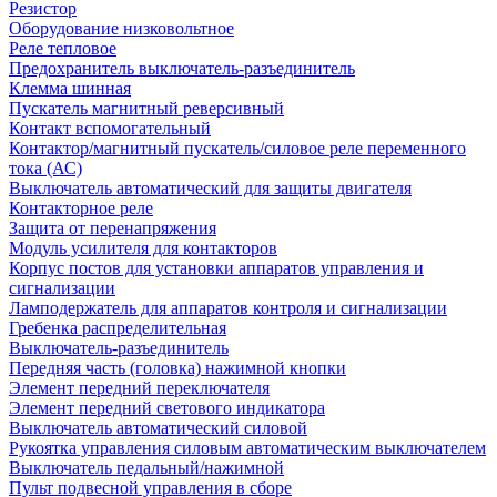
Резистор
Оборудование низковольтное
Реле тепловое
Предохранитель выключатель-разъединитель
Клемма шинная
Пускатель магнитный реверсивный
Контакт вспомогательный
Контактор/магнитный пускатель/силовое реле переменного
тока (АС)
Выключатель автоматический для защиты двигателя
Контакторное реле
Защита от перенапряжения
Модуль усилителя для контакторов
Корпус постов для установки аппаратов управления и
сигнализации
Ламподержатель для аппаратов контроля и сигнализации
Гребенка распределительная
Выключатель-разъединитель
Передняя часть (головка) нажимной кнопки
Элемент передний переключателя
Элемент передний светового индикатора
Выключатель автоматический силовой
Рукоятка управления силовым автоматическим выключателем
Выключатель педальный/нажимной
Пульт подвесной управления в сборе