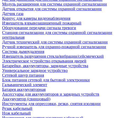
Модуль расширения для системы охранной сигнализации
Датчик открытия для системы охранной сигнализации
Датчик газа
Корпус для камеры видеонаблюдения
Извещатель взрывозащищенный пожарный
Оборудование передачи сигнала тревоги
Станция сигнализации для системы охранной сигнализации
центральная
Датчик технический для системы охранной сигнализации
Ручной извещатель для охранно-пожарной сигнализации
Система дымоудаления
Извещатель разрушения стекла/вибрации/сейсмический
Электрическое устройство открывания дверей
Батарейки, аккумуляторы, зарядные устройства
Универсальное зарядное устройство
Сетевой шнур питания
Блок питания сетевой для бытовой электроники
Гальванический элемент
Батарея аккумуляторная
Аксессуары для аккумуляторов и зарядных устройств
Аккумулятор (свинцовый)
Инструменты для опрессовки, резки, снятия изоляции
Резак кабельный
Нож кабельный
Инструмент для снятия изоляции кабельный