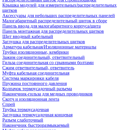
Крышка модулей для измерительных/распределительных
щитков
Аксессуары для небольших распределительных панелей
Малогабаритный распределительный щиток в сборе
Панель ввода для малогабаритного корпуса/щита
Панель монтажная для распределительных щитков
Щит вводный кабельный
Заглушка для распределительных щитков
Арматура кабельная/Изоляционные материалы
Трубки изоляционные, кембрики
Зажим соединительный, ответвительный
Гильза соединительная со срывными болтами
Сжим ответвительный, ответвитель
Муфта кабельная соединительная
Система маркировки кабеля
Пружина постоянного давления
Колпачок термоусадочный разъема
Наконечник-гильза для медных проводников
Скотч и изоляционная лента
Спрей
Трубка термоусадочная
Заглушка термоусадочная концевая
Разъем слаботочный
Наконечник быстроразмыкаемый